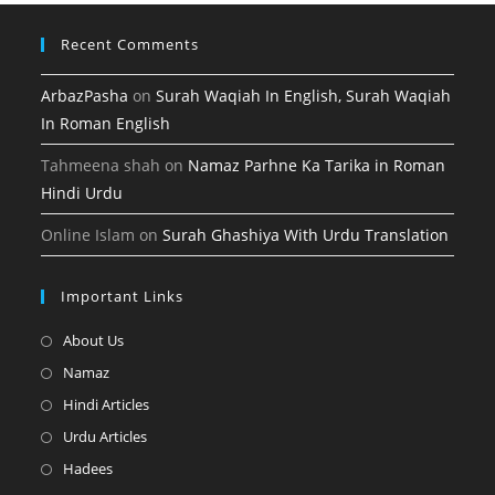
tab
Recent Comments
ArbazPasha
on
Surah Waqiah In English, Surah Waqiah
In Roman English
Tahmeena shah
on
Namaz Parhne Ka Tarika in Roman
Hindi Urdu
Online Islam
on
Surah Ghashiya With Urdu Translation
Important Links
Opens
About Us
in
Opens
Namaz
a
in
Opens
Hindi Articles
new
a
in
Opens
Urdu Articles
tab
new
a
in
Opens
Hadees
tab
new
a
in