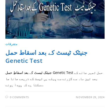
متفرقات
جنیٹک ٹیسٹ کے بعد اسقاط حمل
Genetic Test
جنیٹک ٹیسٹ کے بعد اسقاطِ حمل Genetic Test حمل ٹھہر جانے کے
بعد تین ماہ سے گزرنے سے پہلے ہی ٹیسٹ کے ذریعے جانا جا
سکتا ہے کہ پیدا ہونے…
0 COMMENTS
NOVEMBER 29, 2024