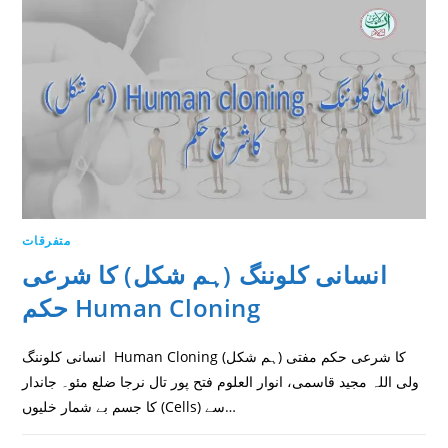
متفرقات
انسانی کلوننگ (ہم شکل) كا شرعى
حكم Human Cloning
انسانی کلوننگ Human Cloning (ہم شکل) كا شرعى حكم مفتی
ولی اللہ مجید قاسمی، انوار العلوم فتح پور تال نرجا ضلع مئو۔ جاندار
کا جسم بے شمار خلیوں (Cells) سے…