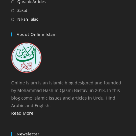
Opens
Quranic Articles
tab
new
a
in
Opens
Zakat
tab
new
a
in
Opens
Nikah Talaq
tab
new
a
in
tab
new
a
About Online Islam
tab
new
tab
Online Islam is an Islamic blog designed and founded
by Mohammad Hashim Qasmi Bastavi in 2018. In this
blog come islamic issues and articles in Urdu, Hindi
Arabic and English.
Read More
Newsletter