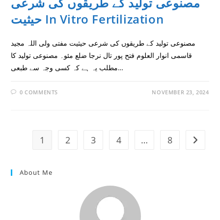
مصنوعی تولید كے طريقوں كى شرعى
حيثيت In Vitro Fertilization
مصنوعی تولید كے طريقوں كى شرعى حيثيت مفتی ولی اللہ مجید
قاسمی انوار العلوم فتح پور تال نرجا ضلع مئو۔ مصنوعی تولید کا
مطلب یہ ہے کہ کسی وجہ سے طبعی…
0 COMMENTS
NOVEMBER 23, 2024
1
2
3
4
…
8
Go to t
About Me