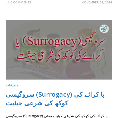
0 COMMENTS
NOVEMBER 24, 2024
متفرقات
سروگیسی (Surrogacy) يا كرائے كى
كوكھ كى شرعى حيثيت
سروگیسی (Surrogacy) يا كرائے كى كوكھ كى شرعى حيثيت مفتی