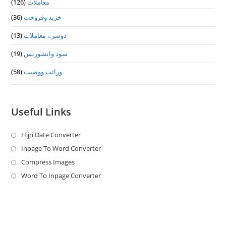
(126)
معاملات
(36)
خرید وفروخت
(13)
دوسرے معاملات
(19)
سود وانشورنس
(58)
وراثت ووصيت
Useful Links
Hijri Date Converter
Opens
in
Inpage To Word Converter
Opens
a
in
Compress Images
Opens
new
a
in
Word To Inpage Converter
Opens
tab
new
a
in
tab
new
a
tab
new