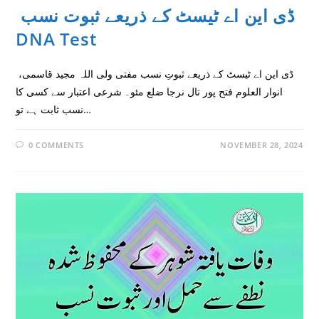
ڈی این اے ٹیسٹ کے ذریعے ثبوت نسب
DNA Test
ڈی این اے ٹیسٹ کے ذریعے ثبوتِ نسب مفتی ولی اللہ مجید قاسمی،
انوار العلوم فتح پور تال نرجا ضلع مئو۔ شرعی اعتبار سے کسی کا
نسب ثابت ہے تو…
0 COMMENTS
NOVEMBER 28, 2024