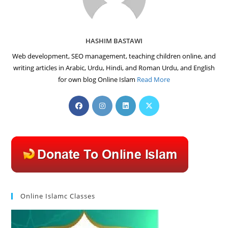
HASHIM BASTAWI
Web development, SEO management, teaching children online, and
writing articles in Arabic, Urdu, Hindi, and Roman Urdu, and English
for own blog Online Islam
Read More
Opens
Opens
Opens
Opens
in
in
in
in
a
a
a
a
new
new
new
new
tab
tab
tab
tab
Online Islamc Classes