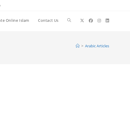
e
te Online Islam
Contact Us
Toggle
website
>
Arabic Articles
search