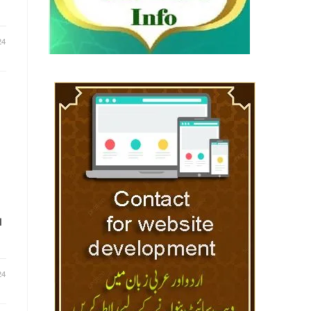
24
ا
24