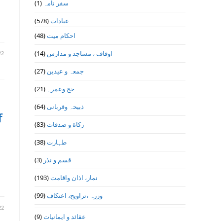
(1)
سفر نامہ
(578)
عبادات
(48)
احکام میت
(14)
اوقاف ، مساجد و مدارس
22
(27)
جمعہ و عیدین
(21)
حج وعمرہ
(64)
ذبیحہ وقربانی
f
(83)
زکاة و صدقات
(38)
طہارت
(3)
قسم و نذر
(193)
نماز، اذان واقامت
…
(99)
وزرہ ،تراويح، اعتكاف
22
(9)
عقائد و ایمانیات