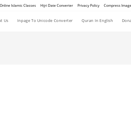
Online Islamic Classes
Hijri Date Converter
Privacy Policy
Compress Imag
t Us
Inpage To Unicode Converter
Quran In English
Dona