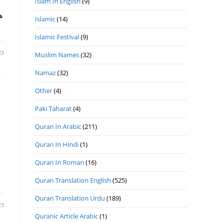
Islam In English
(9)
ه
Islamic
(14)
Islamic Festival
(9)
23
Muslim Names
(32)
Namaz
(32)
Other
(4)
Paki Taharat
(4)
Quran In Arabic
(211)
Quran In Hindi
(1)
Quran In Roman
(16)
Quran Translation English
(525)
Quran Translation Urdu
(189)
23
Quranic Article Arabic
(1)