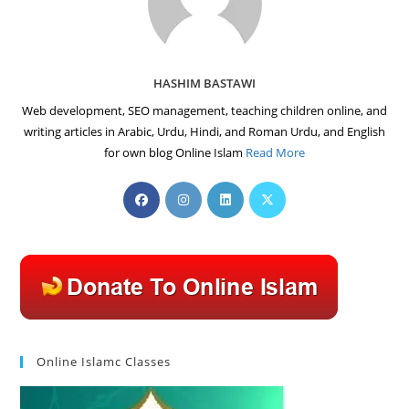
HASHIM BASTAWI
Web development, SEO management, teaching children online, and
writing articles in Arabic, Urdu, Hindi, and Roman Urdu, and English
for own blog Online Islam
Read More
Opens
Opens
Opens
Opens
in
in
in
in
a
a
a
a
new
new
new
new
tab
tab
tab
tab
Online Islamc Classes