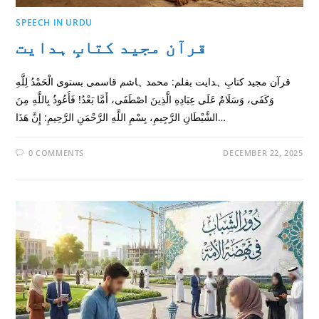
SPEECH IN URDU
قرآن مجید کتابِ ہدایت
قرآن مجید کتابِ ہدایت بقلم: محمد ہاشم قاسمى بستوى الْحَمْدُ لِلَّهِ
وَكَفَى، وَسَلَامٌ عَلَى عِبَادِهِ الَّذِينَ اصْطَفَى، أَمَّا بَعْدُ! فَأَعُوذُ بِاللَّهِ مِنَ
الشَّيْطَانِ الرَّجِيمِ، بِسْمِ اللَّهِ الرَّحْمَنِ الرَّحِيمِ: إِنَّ هَذَا…
0 COMMENTS
DECEMBER 22, 2025