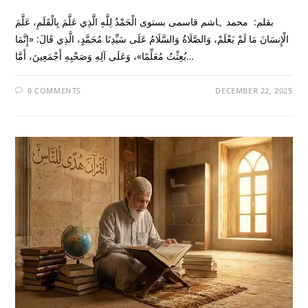
بقلم: محمد ہاشم قاسمى بستوى الْحَمْدُ لِلَّهِ الَّذِي عَلَّمَ بِالْقَلَمِ، عَلَّمَ
الْإِنسَانَ مَا لَمْ يَعْلَمْ، وَالصَّلَاةُ وَالسَّلَامُ عَلَى سَيِّدِنَا مُحَمَّدٍ، الَّذِي قَالَ: «إِنَّمَا
بُعِثْتُ مُعَلِّمًا»، وَعَلَى آلِهِ وَصَحْبِهِ أَجْمَعِينَ، أَمَّا…
0 COMMENTS
DECEMBER 22, 2025