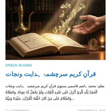
SPEECH IN URDU
قرآنِ کریم سرچشمۂ ہدایت ونجات
بقلم: محمد ہاشم قاسمى بستوى قرآنِ کریم سرچشمۂ ہدایت ونجات
اَلْحَمْدُ لِلّٰهِ الَّذِيْ أَنْزَلَ عَلَى عَبْدِهِ الْكِتَابَ وَلَمْ يَجْعَلْ لَهُ عِوَجًا، وَالصَّلَاةُ
وَالسَّلَامُ عَلَى مَنْ كَانَ خُلُقُهُ الْقُرْآنَ، سَيِّدِنَا وَنَبِيِّنَا…
0 COMMENTS
DECEMBER 17, 2025