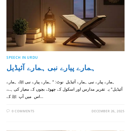
SPEECH IN URDU
ہمارے پیارے نبی ہمارے آئیڈیل
ہمارے پیارے نبی ہمارے آئیڈیل نوٹ: " ہمارے پیارے نبی ﷺ، ہمارے
آئیڈیل" يہ تقرير مدارس اور اسكول كے چھوٹے بچوں كے معيار كى ہے،
اس ميں آپ ﷺ كے…
0 COMMENTS
DECEMBER 26, 2025