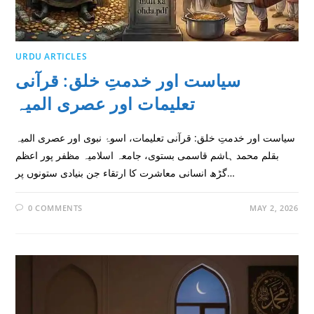
URDU ARTICLES
سیاست اور خدمتِ خلق: قرآنی
تعلیمات اور عصری المیہ
سیاست اور خدمتِ خلق: قرآنی تعلیمات، اسوۂ نبوى اور عصری المیہ
بقلم محمد ہاشم قاسمى بستوى، جامعہ اسلاميہ مظفر پور اعظم
گڑھ انسانی معاشرت کا ارتقاء جن بنیادی ستونوں پر…
0 COMMENTS
MAY 2, 2026