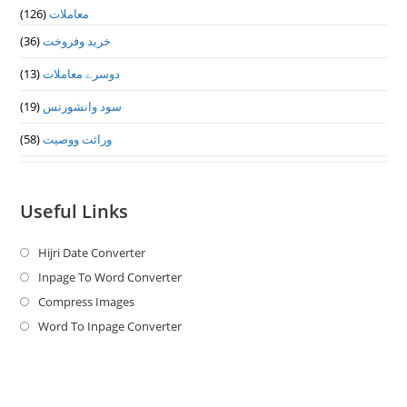
معاملات
(126)
خرید وفروخت
(36)
دوسرے معاملات
(13)
سود وانشورنس
(19)
وراثت ووصيت
(58)
Useful Links
Hijri Date Converter
Opens
in
Inpage To Word Converter
Opens
a
in
Compress Images
Opens
new
a
in
Word To Inpage Converter
Opens
tab
new
a
in
tab
new
a
tab
new