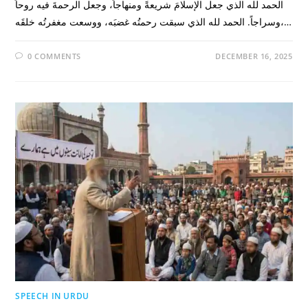
الحمد لله الذي جعل الإسلامَ شريعةً ومنهاجاً، وجعل الرحمةَ فيه روحاً
وسراجاً. الحمد لله الذي سبقت رحمتُه غضبَه، ووسعت مغفرتُه خلقَه،…
0 COMMENTS
DECEMBER 16, 2025
SPEECH IN URDU