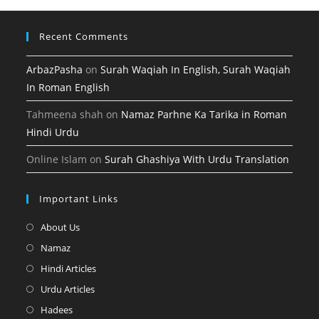
tab
Recent Comments
ArbazPasha
on
Surah Waqiah In English, Surah Waqiah
In Roman English
Tahmeena shah
on
Namaz Parhne Ka Tarika in Roman
Hindi Urdu
Online Islam
on
Surah Ghashiya With Urdu Translation
Important Links
Opens
About Us
in
Opens
Namaz
a
in
Opens
Hindi Articles
new
a
in
Opens
Urdu Articles
tab
new
a
in
Opens
Hadees
tab