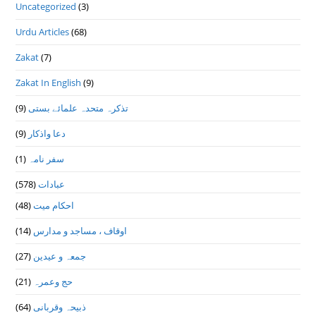
Uncategorized
(3)
Urdu Articles
(68)
Zakat
(7)
Zakat In English
(9)
تذكرہ متحدہ علمائے بستى
(9)
دعا واذكار
(9)
سفر نامہ
(1)
عبادات
(578)
احکام میت
(48)
اوقاف ، مساجد و مدارس
(14)
جمعہ و عیدین
(27)
حج وعمرہ
(21)
ذبیحہ وقربانی
(64)