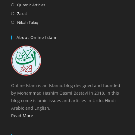
new
a
in
Opens
Quranic Articles
tab
new
a
in
Opens
Zakat
tab
new
a
in
Opens
Nikah Talaq
tab
new
a
in
tab
new
a
About Online Islam
tab
new
tab
Online Islam is an Islamic blog designed and founded
by Mohammad Hashim Qasmi Bastavi in 2018. In this
blog come islamic issues and articles in Urdu, Hindi
Arabic and English.
Read More