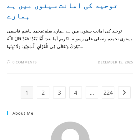
توحید کی امانت سینوں میں ہے
ہمارے
توحید کی امانت سینوں میں ہے ہمارے بقلم:محمد ہاشم قاسمى
بستوى نحمده ونصلي على رسوله الكريم أما بعد: أَمَّا بَعْدُ! فَقَدْ قَالَ اللّٰهُ
تَبَارَكَ وَتَعَالَى فِى الْقُرْآنِ الْـمَجِيْدِ: وَلَا تَهِنُوا…
0 COMMENTS
DECEMBER 15, 2025
1
2
3
4
…
224
Go to t
About Me