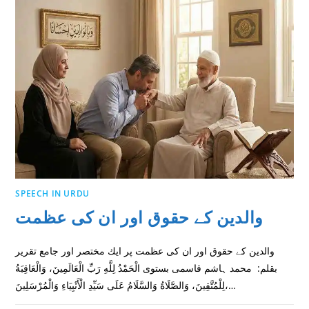
SPEECH IN URDU
والدین کے حقوق اور ان کی عظمت
والدین کے حقوق اور ان کی عظمت پر ايك مختصر اور جامع تقرير
بقلم: محمد ہاشم قاسمى بستوى الْحَمْدُ لِلَّهِ رَبِّ الْعَالَمِينَ، وَالْعَاقِبَةُ
لِلْمُتَّقِينَ، وَالصَّلَاةُ وَالسَّلَامُ عَلَى سَيِّدِ الْأَنْبِيَاءِ وَالْمُرْسَلِينَ،…