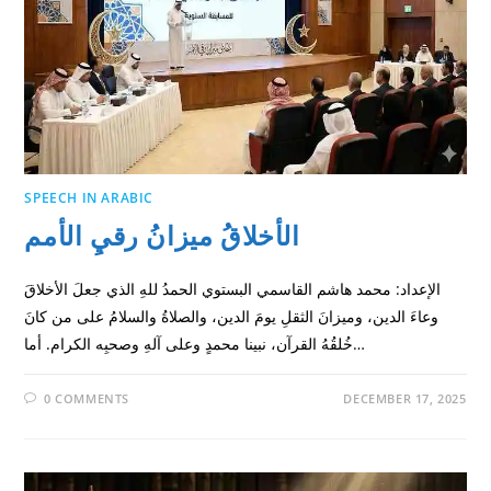
SPEECH IN ARABIC
الأخلاقُ ميزانُ رقيِ الأمم
الإعداد: محمد هاشم القاسمي البستوي الحمدُ للهِ الذي جعلَ الأخلاقَ
وعاءَ الدين، وميزانَ الثقلِ يومَ الدين، والصلاةُ والسلامُ على من كانَ
خُلقُهُ القرآن، نبينا محمدٍ وعلى آلهِ وصحبِه الكرام. أما…
0 COMMENTS
DECEMBER 17, 2025