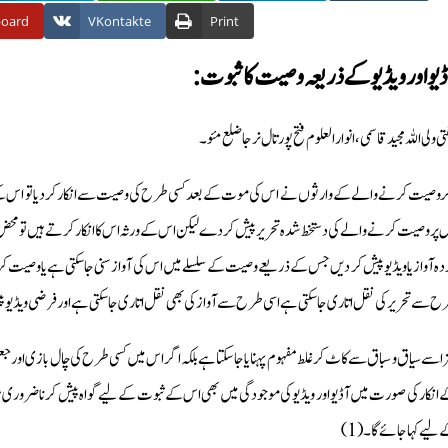
board
VKontakte
Print
آڈیو اور ویڈیو کےذریعہ وصیت کا ثبوت
ی ولی اللہ مجید قاسمی، انوار العلوم فتح پور تال نرجا ضلع مئو۔
ر وصیت کرنے والے کے وارثوں نے اس کی موت کے بعد کسی طرح کی وصیت سے انکار کردیا تو اس ک
 پر وصیت کرنے والے کی دستخط شدہ تحریر پیش کر دے لیکن اس کے ورثہ اس کا انکار کرتے ہیں تو محض ت
دہ آواز یا ویڈیو پیش کر دیں جس کے ذریعے وصیت کے سلسلے میں اس کی آواز سنی جا سکتی ہے یا وصیت کرتے 
ح سے تحریر کی نقل اتاری جا سکتی ہے اسی طرح سے آواز کی بھی نقل اتاری جا سکتی ہے اور فرضی ویڈیو پی
ز اسے سیاق و سباق سے کاٹ کر غلط مفہوم پہنایا جا سکتا ہے بلکہ اگر اس میں کسی طرح کی چال بازی اور 
 انکار کی صورت میں آڈیو اور ویڈیو کی موجودگی میں بھی اس کے ثبوت کے لیے گواہ پیش کرنا ضروری 
ے لیے کہا جائے گا۔(1