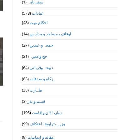
(1)
سفر نامہ
(578)
عبادات
(48)
احکام میت
(14)
اوقاف ، مساجد و مدارس
(27)
جمعہ و عیدین
(21)
حج وعمرہ
(64)
ذبیحہ وقربانی
(83)
زکاة و صدقات
(38)
طہارت
(3)
قسم و نذر
(193)
نماز، اذان واقامت
(99)
وزرہ ،تراويح، اعتكاف
(9)
عقائد و ایمانیات