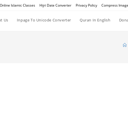
Online Islamic Classes
Hijri Date Converter
Privacy Policy
Compress Imag
t Us
Inpage To Unicode Converter
Quran In English
Dona