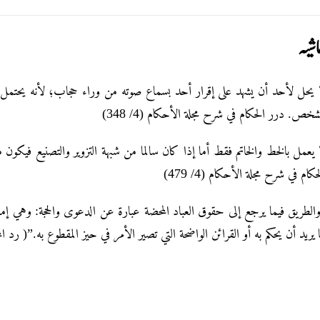
شيہ
 يحل لأحد أن يشهد على إقرار أحد بسماع صوته من وراء حجاب؛ لأنه يحتمل
لشخص. درر الحكام في شرح مجلة الأحكام (4/ 348
 يعمل بالخط والخاتم فقط أما إذا كان سالما من شبهة التزوير والتصنيع فيكون 
لحكام في شرح مجلة الأحكام (4/ 479
لطريق فيما يرجع إلى حقوق العباد المحضة عبارة عن الدعوى والحجة: وهي إما ‌البي
ما يريد أن يحكم به أو القرائن الواضحة التي تصير الأمر في حيز المقطوع به.”( رد المحتار: كتاب 