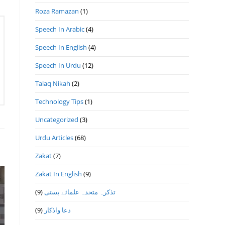
Roza Ramazan
(1)
Speech In Arabic
(4)
Speech In English
(4)
Speech In Urdu
(12)
Talaq Nikah
(2)
Technology Tips
(1)
Uncategorized
(3)
Urdu Articles
(68)
Zakat
(7)
Zakat In English
(9)
(9)
تذكرہ متحدہ علمائے بستى
(9)
دعا واذكار