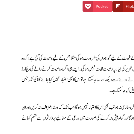
Pocket
Flip
ے ثبوت کے لیے گواہوں کی ضرورت ہوگی مثلا جس کے لیے وصیت کی گئی ہے اگر وہ
حریر کی بنیاد پہ وصیت ثابت نہیں ہوگی۔ ایسے ہی اگر وہ وصیت کرنے والے کی ریکارڈ
ہوئے اسے دیکھا اور سنا جا سکتا ہے تو اس کا بھی اعتبار نہیں کیا جائے گا؛ کیونکہ جس
ش کیا جا سکتا ہے۔
جعل سازی نہ ہو تب بھی اس کا اعتبار نہیں ہوگا جب تک کہ ورثہ اعتراف نہ کریں اور ان
ہوگا اور گواہ پیش نہ کرنے کی صورت میں مدعی کے مطالبے پر وارثوں سے قسم کھانے