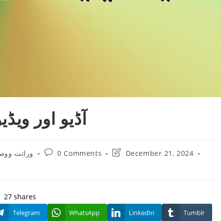
آڈیو اور ویڈ
Post
Post
وراثت ووص
0 Comments
December 21, 2024
ry:
comments:
last
modified:
27
shares
Telegram
WhatsApp
LinkedIn
Tumblr