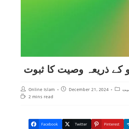
یو کے ذریعہ وصیت کا ثبوت
Post
Post
Post
Online Islam
December 21, 2024
يت
author:
published:
catego
Reading
2 mins read
time:
Facebook
Twitter
Pinterest