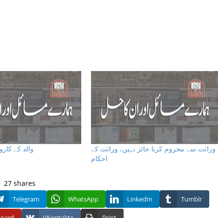
وراثت سے محروم کرنا جائز نہیں، وراثت کے
والد کے کارو
احکام
27
shares
Telegram
WhatsApp
LinkedIn
Tumblr
board
VKontakte
Print