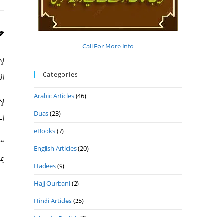
حا
Call For More Info
لا
Categories
ا)
Arabic Articles
(46)
لا
Duas
(23)
ا)
eBooks
(7)
وا
English Articles
(20)
ب)
Hadees
(9)
Hajj Qurbani
(2)
Hindi Articles
(25)