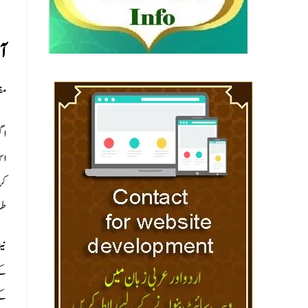
 :
مفت
اگ
اس
کر
طر
نی
کے
ک)