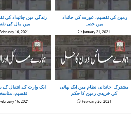
زمین کی تقسیم، عورت کی جائداد
زندگی میں جائیداد کی تق
میں حصہ
میں مال کی تقس
February 16, 2021
January 21, 2021
مشترکہ خاندانی نظام میں ایک بھائی
ایک وارث کے انتقال کے ب
کی خریدی زمین کا حکم
تقسیم، مناسخ
February 16, 2021
February 26, 2021