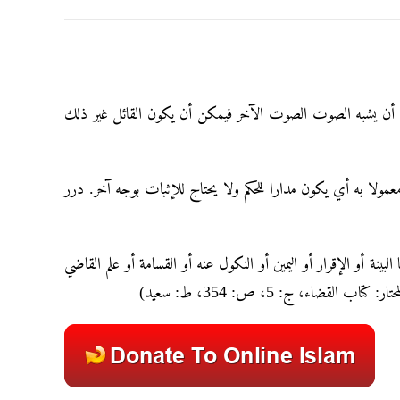
 أن يشبه الصوت الصوت الآخر فيمكن أن يكون القائل غير ذلك
معمولا به أي يكون مدارا للحكم ولا يحتاج للإثبات بوجه آخر. درر
“نة أو الإقرار أو اليمين أو ‌النكول عنه أو القسامة أو علم القاضي
القضاء، ج: 5، ص: 354، ط: سعيد