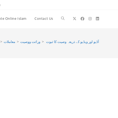
e
te Online Islam
Contact Us
Toggle
website
>
معاملات
>
وراثت ووصيت
>
آڈیو اور ویڈیو کے ذریعہ وصیت کا ثبوت
search