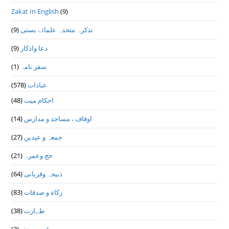
Zakat In English
(9)
تذكرہ متحدہ علمائے بستى
(9)
دعا واذكار
(9)
سفر نامہ
(1)
عبادات
(578)
احکام میت
(48)
اوقاف ، مساجد و مدارس
(14)
جمعہ و عیدین
(27)
حج وعمرہ
(21)
ذبیحہ وقربانی
(64)
زکاة و صدقات
(83)
طہارت
(38)