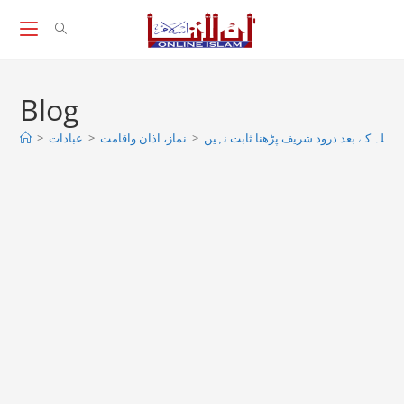
Skip
to
content
Blog
 اللہ کے بعد درود شریف پڑھنا ثابت نہیں
>
نماز، اذان واقامت
>
عبادات
>