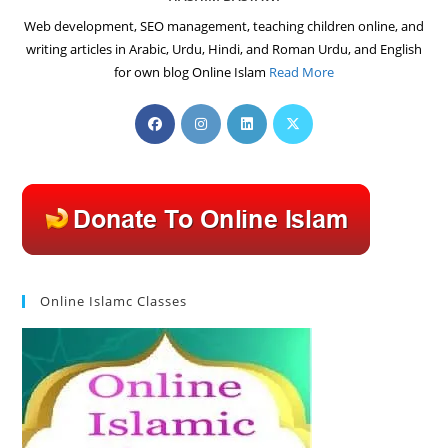
Web development, SEO management, teaching children online, and
writing articles in Arabic, Urdu, Hindi, and Roman Urdu, and English
for own blog Online Islam
Read More
Opens
Opens
Opens
Opens
in
in
in
in
a
a
a
a
new
new
new
new
tab
tab
tab
tab
Online Islamc Classes