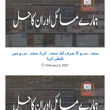
سجدہ سہو کا صرف ایک سجدہ کرنا، سجدہ سہو ميں
غلطى كرنا
February 6, 2021