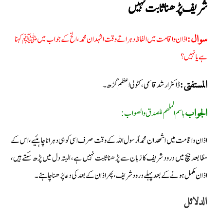
شریف پڑھنا ثابت نہیں
اذان واقامت میں الفاظ دہراتے وقت اشہدان محمد، الخ کے جواب میں ﷺ کہنا
سوال:
ہے یا نہیں؟
ڈاکٹر ارشد قاسمی، کٹولی اعظم گڑھ۔
المستفتی:
باسم الملھم للصدق والصواب:
الجواب
اذان واقامت میں اشھد ان محمداً رسول اللہ کے وقت صرف اسی کو ہی دہرانا چاہئیے، اس کے
معًا بعد بیچ میں درود شریف کا زبان سے پڑھنا ثابت نہیں ہے، البتہ دل میں پڑھ سکتے ہیں،
اذان مکمل ہونے کے بعد پہلے درود شریف، پھر اذان کے بعد کی دعا پڑھنا چاہئے۔
الدلائل