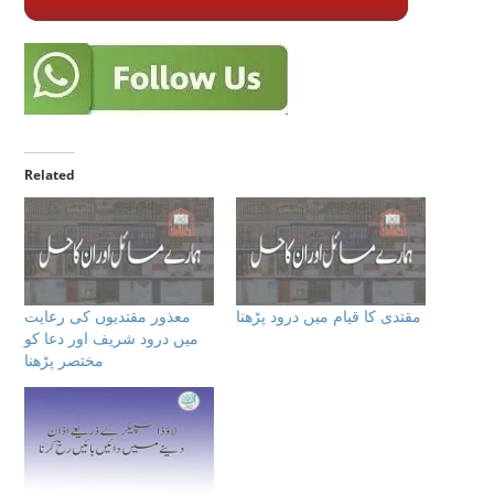
Related
مقتدی کا قیام میں درود پڑھنا
معذور مقتدیوں کی رعایت
میں درود شریف اور دعا کو
مختصر پڑھنا