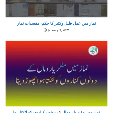
نماز میں عمل قلیل وکثیر کا حکم، مفسدات نماز
January 3, 2021
نماز ميں مفلر یا رومال کے دونوں کناروں کو لٹکتا ہوا