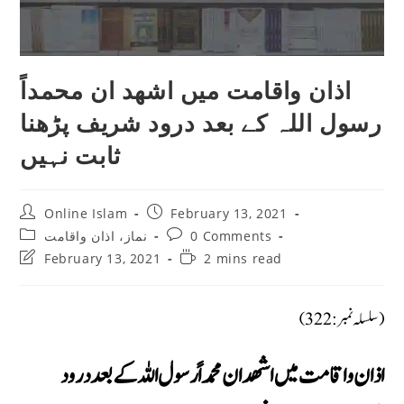
اذان واقامت میں اشھد ان محمداً
رسول اللہ کے بعد درود شریف پڑھنا
ثابت نہیں
Post
Post
Online Islam
February 13, 2021
author:
published:
Post
Post
0 Comments
نماز، اذان واقامت
category:
comments:
Post
Reading
February 13, 2021
2 mins read
last
time:
modified:
(سلسلہ نمبر: 322)
اذان واقامت میں اشھد ان محمداً رسول اللہ کے بعد درود