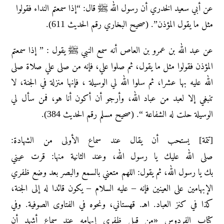
عن أبي سعيد الخدري أن رسول الله ﷺ قال: “إذا سمعتم النداء فقولوا
مثل ما يقول المؤذن”. (صحيح البخاري رقم الحديث 611).
عن عبد الله بن عمرو بن العاص أنه سمع النبي ﷺ يقول : ” إذا سمعتم
المؤذن فقولوا مثل ما يقول، ثم صلوا علي، فإنه من صلى علي صلاة صلى
الله عليه بها عشرا، ثم سلوا الله لي الوسيلة ، فإنها منزلة في الجنة، لا
تنبغي إلا لعبد من عباد الله، وأرجو أن أكون أنا هو، فمن سأل لي
الوسيلة حلت له الشفاعة “. (صحيح مسلم رقم الحديث 384).
[تتمة] يستحب أن يقال عند سماع الأولى من الشهادة:
صلى الله عليك يا رسول الله، وعند الثانية منها: قرت عيني
بك يا رسول الله، ثم يقول: اللهم متعني بالسمع والبصر بعد وضع ظفري
الإبهامين على العينين فإنه – عليه السلام – يكون قائدا له إلى الجنة،
كذا في كنز العباد. اهـ. قهستاني، ونحوه في الفتاوى الصوفية. وفي
كتاب الفردوس «من قبل ظفري إبهامه عند سماع أشهد أن