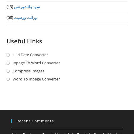
سود وانشورنس
(19)
وراثت ووصيت
(58)
Useful Links
Hijri Date Converter
Opens
in
Inpage To Word Converter
Opens
a
in
Compress Images
Opens
new
a
in
Word To Inpage Converter
Opens
tab
new
a
in
tab
new
a
tab
new
tab
Recent Comments