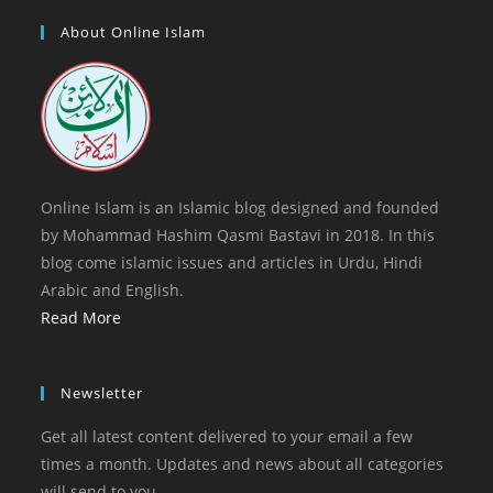
in
tab
new
a
About Online Islam
tab
new
tab
Online Islam is an Islamic blog designed and founded
by Mohammad Hashim Qasmi Bastavi in 2018. In this
blog come islamic issues and articles in Urdu, Hindi
Arabic and English.
Read More
Newsletter
Get all latest content delivered to your email a few
times a month. Updates and news about all categories
will send to you.