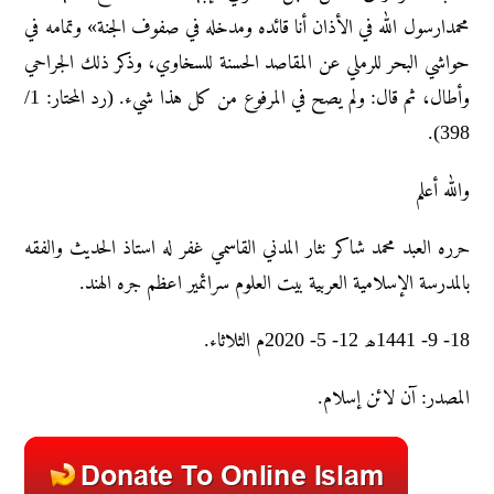
محمدارسول الله في الأذان أنا قائده ومدخله في صفوف الجنة» وتمامه في
حواشي البحر للرملي عن المقاصد الحسنة للسخاوي، وذكر ذلك الجراحي
وأطال، ثم قال: ولم يصح في المرفوع من كل هذا شيء. (رد المحتار: 1/
398).
واللہ أعلم
حرره العبد محمد شاکر نثار المدني القاسمي غفر له استاذ الحديث والفقه
بالمدرسة الإسلامية العربية بيت العلوم سرائمير اعظم جره الهند.
18- 9- 1441ھ 12- 5- 2020م الثلاثاء.
المصدر: آن لائن إسلام.