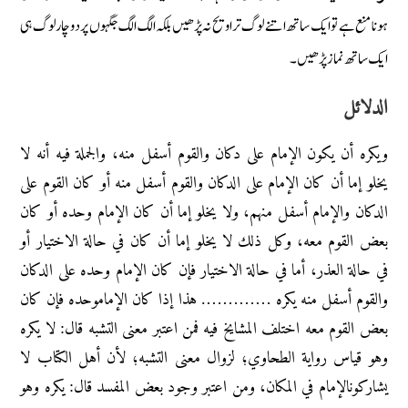
ہونا منع ہے تو ایک ساتھ اتنے لوگ تراویح نہ پڑھیں بلکہ الگ الگ جگہوں پر دو چار لوگ ہی
ایک ساتھ نماز پڑھیں۔
الدلائل
ويكره أن يكون الإمام على دكان والقوم أسفل منه، والجملة فيه أنه لا
يخلو إما أن كان الإمام على الدكان والقوم أسفل منه أو كان القوم على
الدكان والإمام أسفل منهم، ولا يخلو إما أن كان الإمام وحده أو كان
بعض القوم معه، وكل ذلك لا يخلو إما أن كان في حالة الاختيار أو
في حالة العذر، أما في حالة الاختيار فإن كان الإمام وحده على الدكان
والقوم أسفل منه يكره …………. هذا إذا كان الإماموحده فإن كان
بعض القوم معه اختلف المشايخ فيه فمن اعتبر معنى التشبه قال: لا يكره
وهو قياس رواية الطحاوي؛ لزوال معنى التشبه؛ لأن أهل الكتاب لا
يشاركونالإمام في المكان، ومن اعتبر وجود بعض المفسد قال: يكره وهو