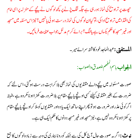
چھت پر تراویح کی نماز ہو رہی ہے جگہ تنگ پڑنے پر کچھ لوگوں نے نیچے کے منزلہ پر اسی امام
کی اقتدا میں تراویح ادا کی، تو کیا ان لوگوں کی نماز درست ہوئی یا نہیں؟ نیز اس مسئلہ میں مسجد
اور غیر مسجد کا حکم یکساں ہے یا الگ؟ برائے کرم مدلل جواب عنایت فرمائیں۔
عبد الماجد خود کاشتہ سرائے میر۔
المستفتی:
باسم الملھم للصدق والصواب:
الجواب
صورت مسئولہ میں نیچے والے مقتدیوں کی نماز بھی بلا کراہت درست ہوگئی، اس لئے کہ
ضرورت کے بغیر مقتدی کیلئے کسی اونچے یا نیچے مقام پر بلا ضرورت کھڑا ہونا مکروہ ہے ،البتہ
اگرکوئی عذر اورضرورت ہو تو پھر اپنے ساتھ ایک یا دو اور مقتدیوں کو ملا کر اونچے یا نیچے مقام
پر کھڑا ہونا مکروہ نہیں ہے، نیز مسجد اور غیر مسجد دونوں کا حکم ایک ہی ہے۔
اگر یہ صورت حال آج کل کی ہے جبکہ کورونا بیماری کی وجہ سے زیادہ لوگوں کا جمع
نوٹ: