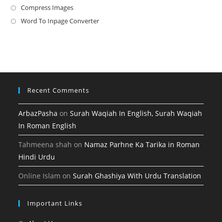
a
in
Compress Images
Opens
new
a
in
Word To Inpage Converter
Opens
tab
new
a
in
tab
new
a
tab
new
tab
Recent Comments
ArbazPasha
on
Surah Waqiah In English, Surah Waqiah
In Roman English
Tahmeena shah
on
Namaz Parhne Ka Tarika in Roman
Hindi Urdu
Online Islam
on
Surah Ghashiya With Urdu Translation
Important Links