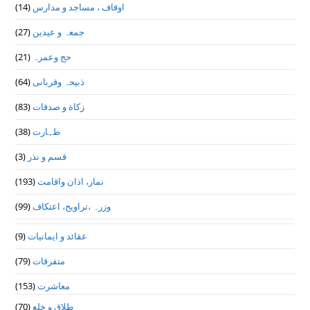
اوقاف ، مساجد و مدارس
(14)
جمعہ و عیدین
(27)
حج وعمرہ
(21)
ذبیحہ وقربانی
(64)
زکاة و صدقات
(83)
طہارت
(38)
قسم و نذر
(3)
نماز، اذان واقامت
(193)
وزرہ ،تراويح، اعتكاف
(99)
عقائد و ایمانیات
(9)
متفرقات
(79)
معاشرت
(153)
طلاق و خلع
(70)