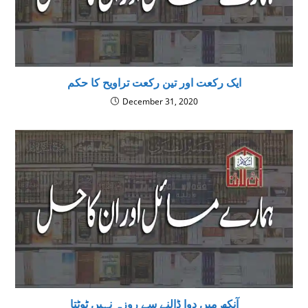
ایک رکعت اور تین رکعت تراویح کا حکم
December 31, 2020
آنکھ میں دوا ڈالنے سے روزہ نہیں ٹوٹتا