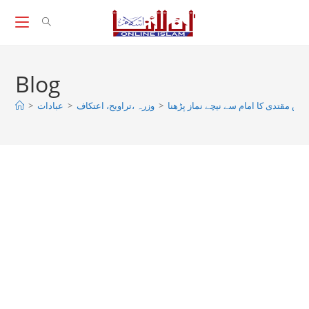
Skip
to
content
Blog
عض مقتدی کا امام سے نیچے نماز پڑھنا
>
وزرہ ،تراويح، اعتكاف
>
عبادات
>