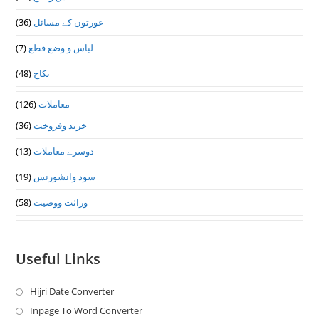
عورتوں کے مسائل
(36)
لباس و وضع قطع
(7)
نکاح
(48)
معاملات
(126)
خرید وفروخت
(36)
دوسرے معاملات
(13)
سود وانشورنس
(19)
وراثت ووصيت
(58)
Useful Links
Hijri Date Converter
Opens
in
Inpage To Word Converter
Opens