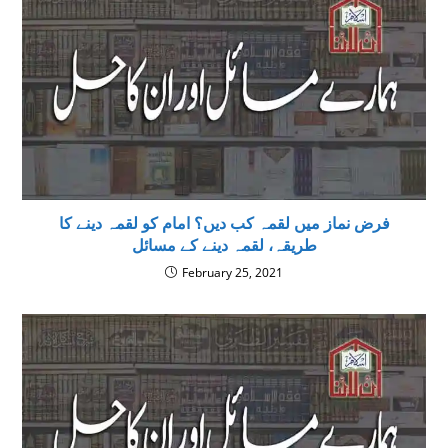
فرض نماز میں لقمہ کب دیں؟ امام کو لقمہ دینے کا
طریقہ، لقمہ دینے کے مسائل
February 25, 2021