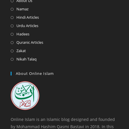
Opens
About Us
in
Opens
Namaz
a
in
Opens
Hindi Articles
new
a
in
Opens
Urdu Articles
tab
new
a
in
Opens
Hadees
tab
new
a
in
Opens
Quranic Articles
tab
new
a
in
Opens
Zakat
tab
new
a
in
Opens
Nikah Talaq
tab
new
a
in
tab
new
a
About Online Islam
tab
new
tab
Online Islam is an Islamic blog designed and founded
by Mohammad Hashim Qasmi Bastavi in 2018. In this