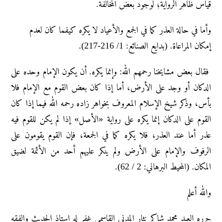
قياس ظاهر الرواية؛ لوجود بعض المخالفة.
وأما في حالة العذر كما في الجمع والأعياد لا يكره كيفما كان لعدم
إمكان المراعاة. (بدايع الصنائع: 1/ 216-217).
فقال بعض مشايخنا رحمهم الله: وإنما يكره. أن يكون الإمام وحده على
الدكان أو وجد على الأرض، أما إذا كان بعض القوم مع الإمام فلا
بأس، وذكر شيخ الإسلام المعروف بخواهر زاده رحمه الله فيما إذا كان
القوم على الدكان إنما يكره على رواية «الأصل» إذا لم يكن للقوم فيه
عذر أما عند العذر، فلا يكره كما في الجمعة، فإن القوم يقومون على
الرفوف والإمام على الأرض ولم ينكر عليهم أحد من الأئمة لضيق
المكان. (المحيط البرهاني: 2 / 62).
والله أعلم
حرره العبد محمد شاکر نثار المدني القاسمي غفر له استاذ الحديث والفقه