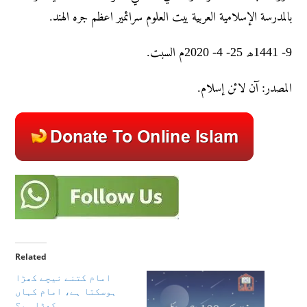
بالمدرسة الإسلامية العربية بيت العلوم سرائمير اعظم جره الهند.
9- 1441ھ 25- 4- 2020م السبت.
المصدر: آن لائن إسلام.
Related
امام کتنے نیچے کھڑا
ہوسکتا ہے، امام کہاں
کھڑا ہو؟