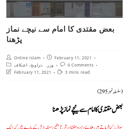
بعض مقتدی کا امام سے نیچے نماز
پڑھنا
Post
Post
Online Islam
February 11, 2021
author:
published:
Post
Post
0 Comments
وزرہ ،تراويح، اعتكاف
category:
comments:
Post
Reading
February 11, 2021
3 mins read
last
time:
modified:
(سلسلہ نمبر 295)
بعض مقتدی کا امام سے نیچے نماز پڑھنا
سوال: کیا فرماتے ہیں علمائے دین ومفتیان شرع متین مسئلہ ذیل کے بارے میں کہ ایک