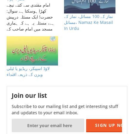
امام مقتدی سے کتنے نیچے
کھڑا ہوسکتا ہے سوال:
نماز کے 100 مسائل، نماز کے
حضرت! ایک مسئلہ درپیش
مسائل، Namaz Ke Masail
ہے، مسئلہ یہ ہے کہ ہماری
In Urdu
مسجد میں امام صاحب کے
علاوہ مؤذن صاحب کے نیچے
بھی مصلّی بچھا ہوا ہے۔
دریافت طلب امر یہ ہے کہ
کیا امام صاحب کے نیچے دو
مصلے بچھانے پڑیں گے؟کچھ…
لاؤڈ اسپیکر، ریڈیو یا ٹیلی
ویزن کے ذریعے اقتداء
Join our list
Subscribe to our mailing list and get interesting stuff
and updates to your email inbox.