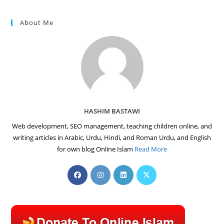
About Me
HASHIM BASTAWI
Web development, SEO management, teaching children online, and
writing articles in Arabic, Urdu, Hindi, and Roman Urdu, and English
for own blog Online Islam
Read More
Opens
Opens
Opens
Opens
in
in
in
in
a
a
a
a
new
new
new
new
tab
tab
tab
tab