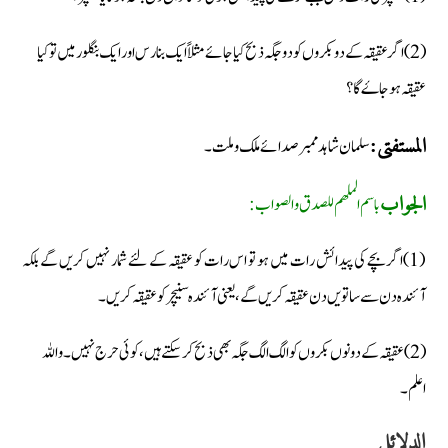
(2) اگر عقیقہ کے دو بکروں کو دو جگہ ذبح کیا جائے مثلاً ایک بنارس اور ایک بنگلور میں تو کیا
عقیقہ ہو جاۓ گا؟
سلمان شاہد ممبر صدائے ملک وملت۔
المستفتی:
باسم الملھم للصدق والصواب:
الجواب
(1) اگر بچے کی پیدائش رات میں ہو تو اس رات کو عقیقہ کے لئے شمار نہیں کریں گے بلکہ
آئندہ دن سے ساتویں دن عقیقہ کریں گے، یعنی آئندہ سنیچر کو عقیقہ کریں۔
(2) عقیقہ کے دونوں بکروں کو الگ الگ جگہ بھی ذبح کرسکتے ہیں، کوئی حرج نہیں۔ واللہ
اعلم۔
الدلائل