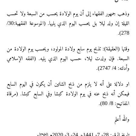
وذهب جمهور الفقهاء إلى أن يوم الولادة يحسب من السبعة ولا تحسب
الليلة إن ولد ليلا بل يحسب اليوم الذي يليها. (الموسوعة الفقهية:30/
278).
وقتها (العقيقة): تذبح يوم سابع ولادة المولود، ويحسب يوم الولادة من
السبعة. فإن ولدت ليلا، حسب اليوم الذي يليه. (الفقه الإسلامي
وأدلته: 4/ 2747).
او دلالة على أنه لا يلزم من ذبح الشاتين أن يكون في اليوم السابع
فيمكن أنه ذبح عنه في يوم الولادة كبشا وفي السابع كبشا. (مرقاة
المفاتيح: 8/ 80).
والله أعلم
تاريخ الرقم: 28- 7- 1441ھ 24- 3- 2020م الثلاثاء.