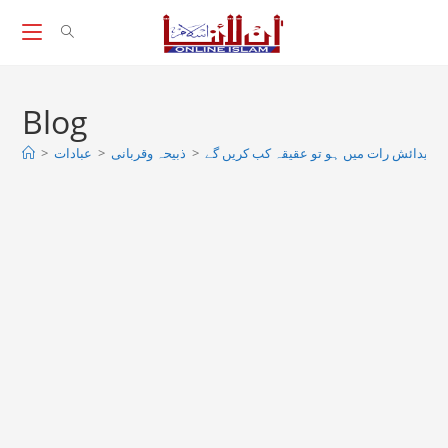
Skip
to
content
Blog
>
عبادات
>
ذبیحہ وقربانی
>
کی پیدائش رات میں ہو تو عقیقہ کب کریں گے