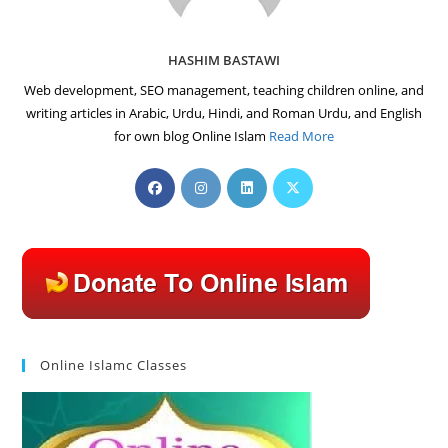
HASHIM BASTAWI
Web development, SEO management, teaching children online, and
writing articles in Arabic, Urdu, Hindi, and Roman Urdu, and English
for own blog Online Islam
Read More
Opens
Opens
Opens
Opens
in
in
in
in
a
a
a
a
new
new
new
new
tab
tab
tab
tab
Online Islamc Classes