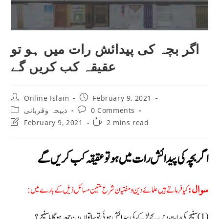
اگر بچہ کی پیدائش رات میں ہو تو
عقیقہ کب کریں گے
Post
Post
Online Islam
February 9, 2021
author:
published:
Post
Post
ذبیحہ وقربانی
0 Comments
category:
comments:
Post
Reading
February 9, 2021
2 mins read
last
time:
modified:
اگر بچہ کی پیدائش رات میں ہو تو عقیقہ کب کریں گے
کیا فرماتے ہیں علمائے دین ومفتیان شرع متین مسائل ذیل کے بارے میں:
سوال:
(1) سنیچر کی رات دس بجے لڑکے کی پیدائش ہوئی تو ساتواں دن جمعہ ہوگا یا سنیچر؟