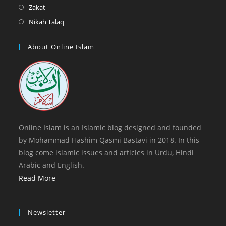
new
a
in
Opens
Zakat
tab
new
a
in
Opens
Nikah Talaq
tab
new
a
in
tab
new
a
About Online Islam
tab
new
tab
Online Islam is an Islamic blog designed and founded
by Mohammad Hashim Qasmi Bastavi in 2018. In this
blog come islamic issues and articles in Urdu, Hindi
Arabic and English.
Read More
Newsletter