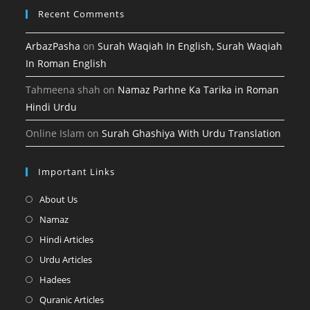
Recent Comments
ArbazPasha
on
Surah Waqiah In English, Surah Waqiah
In Roman English
Tahmeena shah
on
Namaz Parhne Ka Tarika in Roman
Hindi Urdu
Online Islam
on
Surah Ghashiya With Urdu Translation
Important Links
Opens
About Us
in
Opens
Namaz
a
in
Opens
Hindi Articles
new
a
in
Opens
Urdu Articles
tab
new
a
in
Opens
Hadees
tab
new
a
in
Opens
Quranic Articles
tab