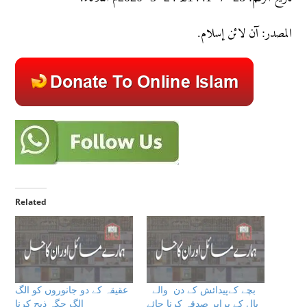
المصدر: آن لائن إسلام.
Related
بچے کےپیدائش كے دن والے
عقیقہ کے دو جانوروں کو الگ
بال کے برابر صدقہ کرنا چائے
الگ جگہ ذبح کرنا