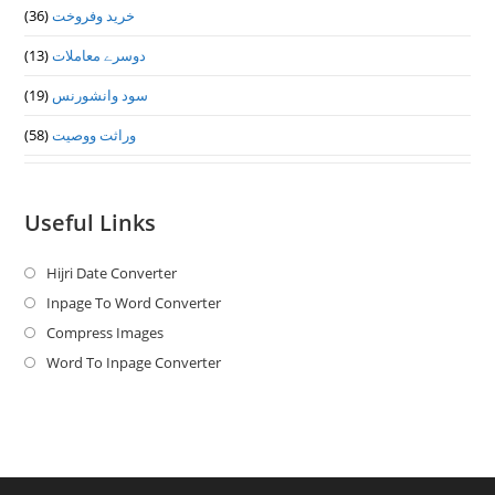
(36)
خرید وفروخت
(13)
دوسرے معاملات
(19)
سود وانشورنس
(58)
وراثت ووصيت
Useful Links
Hijri Date Converter
Opens
in
Inpage To Word Converter
Opens
a
in
Compress Images
Opens
new
a
in
Word To Inpage Converter
Opens
tab
new
a
in
tab
new
a
tab
new
tab