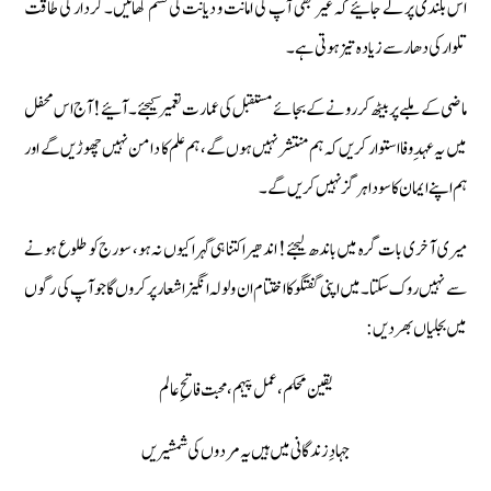
اس بلندی پر لے جائیے کہ غیر بھی آپ کی امانت و دیانت کی قسم کھائیں۔ کردار کی طاقت
تلوار کی دھار سے زیادہ تیز ہوتی ہے۔
ماضی کے ملبے پر بیٹھ کر رونے کے بجائے مستقبل کی عمارت تعمیر کیجئے۔ آئیے! آج اس محفل
میں یہ عہدِ وفا استوار کریں کہ ہم منتشر نہیں ہوں گے، ہم علم کا دامن نہیں چھوڑیں گے اور
ہم اپنے ایمان کا سودا ہرگز نہیں کریں گے۔
میری آخری بات گرہ میں باندھ لیجئے! اندھیرا کتنا ہی گہرا کیوں نہ ہو، سورج کو طلوع ہونے
سے نہیں روک سکتا۔ میں اپنی گفتگو کا اختتام ان ولولہ انگیز اشعار پر کروں گا جو آپ کی رگوں
میں بجلیاں بھر دیں:
یقین محکم، عمل پیہم، محبت فاتحِ عالم
جہادِ زندگانی میں ہیں یہ مردوں کی شمشیریں