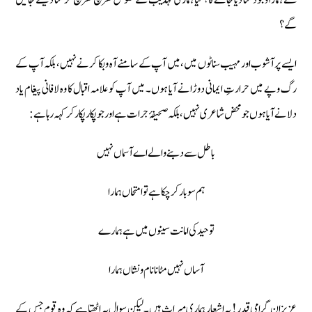
سے ہمارا وجود مٹا دیا جائے گا؟ کیا ہماری تہذیب کے نقوش كھرچ كھرچ كر مٹا ديئے جائيں
گے؟
ایسے پرآشوب اور مہیب سناٹوں میں، میں آپ کے سامنے آہ و بکا کرنے نہیں، بلکہ آپ کے
رگ و پے میں حرارتِ ایمانی دوڑانے آیا ہوں۔ میں آپ کو علامہ اقبال کا وہ لافانی پیغام یاد
دلانے آیا ہوں جو محض شاعری نہیں، بلکہ صحیفۂ جرات ہے اور جو پکار پکار کر کہہ رہا ہے:
باطل سے دبنے والے اے آسماں نہیں
ہم سو بار کر چکا ہے تو امتحاں ہمارا
توحید کی امانت سینوں میں ہے ہمارے
آساں نہیں مٹانا نام و نشاں ہمارا
عزیزانِ گرامی قدر! یہ اشعار ہماری میراث ہیں۔ لیکن سوال یہ اٹھتا ہے کہ وہ قوم جس کے