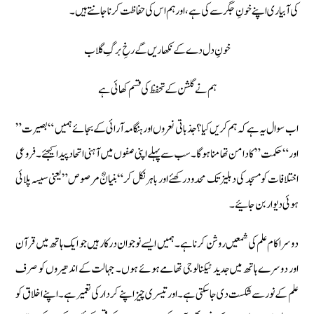
کی آبیاری اپنے خونِ جگر سے کی ہے، اور ہم اس کی حفاظت کرنا جانتے ہیں۔
خونِ دل دے کے نکھاریں گے رخِ برگِ گلاب
ہم نے گلشن کے تحفظ کی قسم کھائی ہے
اب سوال یہ ہے کہ ہم کریں کیا؟ جذباتی نعروں اور ہنگامہ آرائی کے بجائے ہمیں “بصیرت”
اور “حکمت” کا دامن تھامنا ہوگا۔ سب سے پہلے اپنی صفوں میں آہنی اتحاد پیدا کیجئے۔ فروعی
اختلافات کو مسجد کی دہلیز تک محدود رکھئے اور باہر نکل کر “بنیانٌ مرصوص” یعنی سیسہ پلائی
ہوئی دیوار بن جائیے۔
دوسرا کام علم کی شمعیں روشن کرنا ہے۔ ہمیں ایسے نوجوان درکار ہیں جو ایک ہاتھ میں قرآن
اور دوسرے ہاتھ میں جدید ٹیکنالوجی تھامے ہوئے ہوں۔ جہالت کے اندھیروں کو صرف
علم کے نور سے شکست دی جا سکتی ہے۔ اور تیسری چیز اپنے کردار کی تعمیر ہے۔ اپنے اخلاق کو