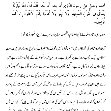
نحمده ونصلي على رسوله الكريم أما بعد: أَمَّا بَعْدُ! فَقَدْ قَالَ اللّٰهُ تَبَارَكَ
وَتَعَالَى فِى الْقُرْآنِ الْـمَجِيْدِ: وَلَا تَهِنُوا وَلَا تَحْزَنُوا وَأَنتُمُ الْأَعْلَوْنَ إِن كُنتُم
مُّؤْمِنِينَ۔
صدرِ ذی وقار، علمائے ذی احتشام، حكم صاحبان اور میرے عزیز و غیور نوجوانو!
آج ہندوستان کی فضاؤں میں مسلمانوں ميں خوف و اضطراب کی لہریں دوڑ رہى ہیں۔ ملتِ
اسلامیہ ایک عجیب دوراہے پر کھڑی ہے۔ ہر سو یاس و قنوطیت کے بادل منڈلا رہے ہیں،
چہارجانب ہُو سى كيفيت ہے، تعليم گاہوں كى حالت بد سے بدتر ہو چكى ہے،خصوصاً اس
وقت ہندوستانى مسلمانوں کو تو بندشوں اور پابندیوں میں جکڑ دیا گیاہے، ان پر چو طرفہ حملے ہو
رہے ہيں،ان پرعرصہ ء حيات تنگ كيا جا رہا ہے،وطن كى سرزمين اپنی وسعت کے باوجود
مسلمانوں پر تنگ ہوچکی ہے۔وطن كے تئيں ان كى جانفشانيوں اور قربانيوں كو يكسر فراموش
كر كےان كو غدار بتايا جا رہا ہے،اور اس چمن كى ہواؤں میں یہ سرگوشیاں ہیں کہ کیا اس چمن