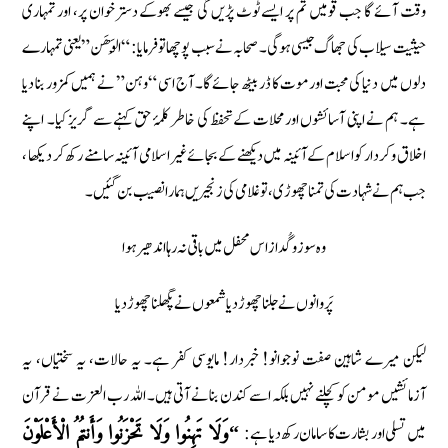
وقت آئے گا جب قومیں تم پر ایسے ٹوٹ پڑیں گی جیسے بھوکے دسترخوان پر، اور تمہاری
حیثیت سیلاب کی جھاگ جیسی ہوگی۔ صحابہ نے سبب پوچھا تو فرمایا: “الْوَهَن” یعنی تمہارے
دلوں میں دنیا کی محبت اور موت کا ڈر بیٹھ جائے گا۔ آج اسی “وہن” نے ہمیں کمزور بنا دیا
ہے۔ ہم نے اپنی آسائشوں اور محلات کے تحفظ کی خاطر کلمۂ حق کہنے سے گریز کیا۔ اپنے
اخلاق وکردار کو اسلام کے آئینہ میں دیکھنے کے بجائے غیراسلامی آئینہ سامنے رکھ کر دیکھا ،
جب ہم نے شہادت کی تمنا چھوڑی، تو غلامی کی زنجیریں ہمارا نصیب بن گئیں۔
وہ سوز و گُداز اس محفل میں باقی نہ رہا اندھیر ہوا
پَروانوں نے جلنا چھوڑ دیا شمعوں نے پگھلنا چھوڑ دیا
لیکن میرے شاہین صفت نوجوانو! خبردار! مایوسی کفر ہے۔ یہ حالات، یہ سختیاں، یہ
آزمائشیں مومن کو کچلنے نہیں بلکہ اسے کندن بنانے آتی ہیں۔ اللہ رب العزت نے قرآن
میں تسلی اور بشارت کا سامان رکھ دیا ہے:
“وَلَا تَهِنُوا وَلَا تَحْزَنُوا وَأَنتُمُ الْأَعْلَوْنَ