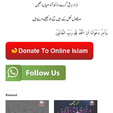
ہزار برق گرے، لاکھ آندھیاں اٹھیں
وہ پھول کھل کے رہیں گے جو کھلنے والے ہیں
وَاٰخِرُ دَعْوَانَا اَنِ الْحَمْدُ لِلّٰهِ رَبِّ الْعَالَمِيْنَ
Related