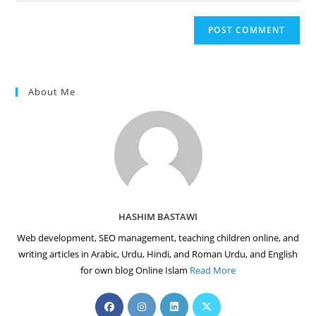
comment
to
website
comment
URL
(optional)
About Me
HASHIM BASTAWI
Web development, SEO management, teaching children online, and
writing articles in Arabic, Urdu, Hindi, and Roman Urdu, and English
for own blog Online Islam
Read More
Opens
Opens
Opens
Opens