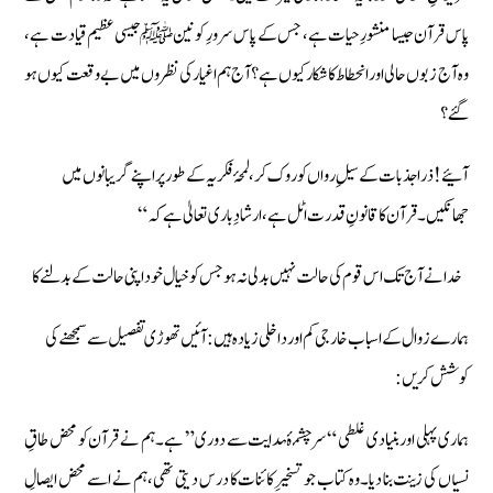
پاس قرآن جیسا منشورِ حیات ہے، جس کے پاس سرورِ کونین ﷺ جیسی عظیم قیادت ہے،
وہ آج زبوں حالی اور انحطاط کا شکار کیوں ہے؟ آج ہم اغیار کی نظروں میں بے وقعت کیوں ہو
گئے؟
آئیے! ذرا جذبات کے سیلِ رواں کو روک کر، لمحۂ فکریہ کے طور پر اپنے گریبانوں میں
جھانکیں۔ قرآن کا قانونِ قدرت اٹل ہے، ارشادِ باری تعالیٰ ہے کہ “
خدا نے آج تک اس قوم کی حالت نہیں بدلی نہ ہو جس کو خیال خود اپنی حالت کے بدلنے کا
ہمارے زوال کے اسباب خارجی کم اور داخلی زیادہ ہیں: آئيں تھوڑى تفصيل سے سمجھنے كى
كوشش كريں:
ہماری پہلی اور بنیادی غلطی “سرچشمۂہدایت سے دوری” ہے۔ ہم نے قرآن کو محض طاقِ
نسیاں کی زینت بنا دیا۔ وہ کتاب جو تسخیرِ کائنات کا درس دیتی تھی، ہم نے اسے محض ایصالِ