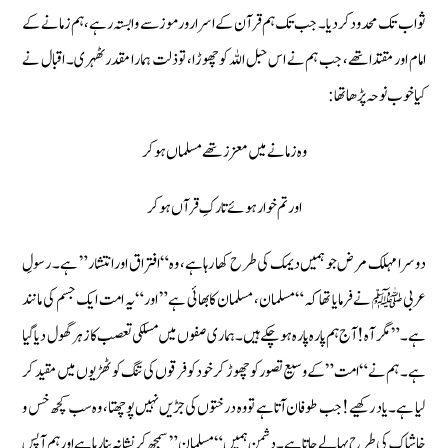
ثواب تک محدود کر دیا۔ جب تک ہم قرآن کے اسرار و رموز سے وابستہ رہے، ہم زمانے کے
امام اور مقتدا تھے، جب ہم نے اس حبل اللہ کو چھوڑا، تو ذلت ہمارا مقدر ٹھہری۔ اقبال نے
کیا خوب نوحہ پڑھا تھا:
وہ زمانے میں معزز تھے مسلماں ہو کر
اور تم خوار ہوئے تارکِ قرآں ہو کر
دوسرا مہلک مرض جو ہمیں دیمک کی طرح کھا رہا ہے، وہ “افتراق اور انتشار” ہے۔ رسولِ
عربی ﷺ نے فرمایا تھا کہ “مسلمان، مسلمان کا بھائی ہے” اور “یہ امت ایک جسم کی مانند
ہے۔” مگر آہ! آج ہم پارہ پارہ ہو چکے ہیں۔ ہماری صفوں میں مسلکی تعصب کا زہر گھول دیا گیا
ہے۔ ہم نے “امت” کے وسیع تصور کو چھوڑ کر خود کو فرقوں کی تنگ کوٹھڑیوں میں مقید کر
لیا ہے۔ یاد رکھیے! جب طوفان آتا ہے تو وہ درختوں کی جڑیں نہیں پوچھتا، وہ سب کچھ خس و
خاشاک کی طرح بہا لے جاتا ہے۔ دشمن ہمیں “مسلمان” سمجھ کر نشانہ بنا رہا ہے اور ہم آپس