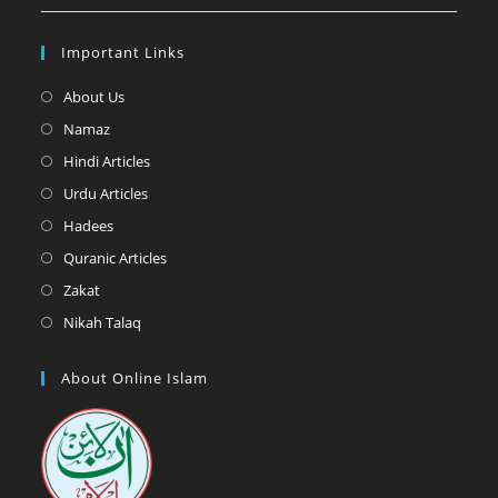
Important Links
Opens
About Us
in
Opens
Namaz
a
in
Opens
Hindi Articles
new
a
in
Opens
Urdu Articles
tab
new
a
in
Opens
Hadees
tab
new
a
in
Opens
Quranic Articles
tab
new
a
in
Opens
Zakat
tab
new
a
in
Opens
Nikah Talaq
tab
new
a
in
tab
new
a
About Online Islam
tab
new
tab