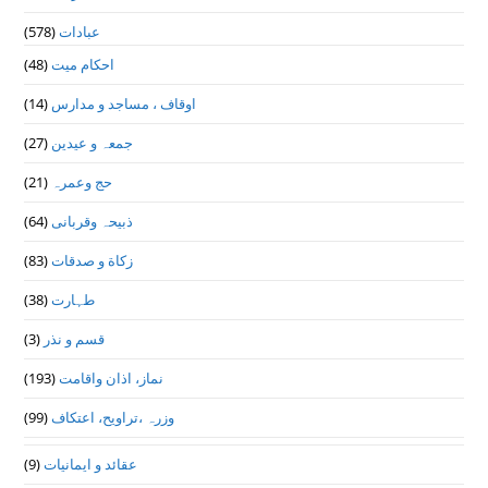
عبادات
(578)
احکام میت
(48)
اوقاف ، مساجد و مدارس
(14)
جمعہ و عیدین
(27)
حج وعمرہ
(21)
ذبیحہ وقربانی
(64)
زکاة و صدقات
(83)
طہارت
(38)
قسم و نذر
(3)
نماز، اذان واقامت
(193)
وزرہ ،تراويح، اعتكاف
(99)
عقائد و ایمانیات
(9)