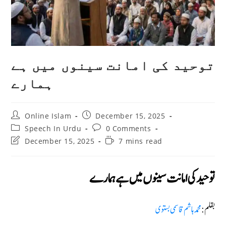
توحید کی امانت سینوں میں ہے
ہمارے
Post
Post
Online Islam
December 15, 2025
author:
published:
Post
Post
Speech In Urdu
0 Comments
category:
comments:
Post
Reading
December 15, 2025
7 mins read
last
time:
modified:
توحید کی امانت سینوں میں ہے ہمارے
بقلم:
محمد ہاشم قاسمى بستوى