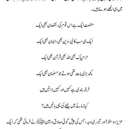
میں ہی الجھے ہوئے ہیں۔
منفعت ایک ہے اس قوم کی، نقصان بھی ایک
ایک ہی سب کا نبی، دین بھی، ایمان بھی ایک
حرم پاك بھى اللہ بھى قرآن بھى ايك
کچھ بڑی بات تھی ہوتے جو مسلمان بھی ایک
فرقہ بندی ہے کہیں اور کہیں ذاتیں ہیں
کیا زمانے میں پنپنے کی یہی باتیں ہیں؟
عزيز دوستو! اور تیسری وجہ، جس کی پیش گوئی صادق و امین ﷺ نے فرمائی تھی کہ ایک