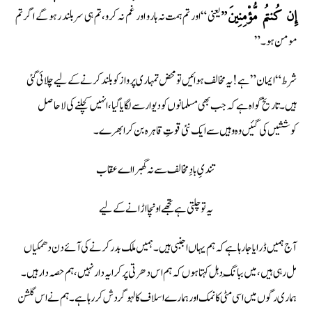
یعنی “اور تم ہمت نہ ہارو اور غم نہ کرو، تم ہی سربلند رہو گے اگر تم
إِن كُنتُم مُّؤْمِنِينَ”
مومن ہو۔”
شرط “ایمان” ہے! یہ مخالف ہوائیں تو محض تمہاری پرواز کو بلند کرنے کے لیے چلائی گئی
ہیں۔ تاریخ گواہ ہے کہ جب بھی مسلمانوں کو دیوار سے لگایا گیا، انہيں كچلنے كى لا حاصل
كوششيں كى گئيں وہ وہیں سے ایک نئی قوتِ قاہرہ بن کر ابھرے۔
تندیِ بادِ مخالف سے نہ گھبرا اے عقاب
یہ تو چلتی ہے تجھے اونچا اڑانے کے لیے
آج ہمیں ڈرایا جا رہا ہے کہ ہم یہاں اجنبی ہیں۔ ہميں ملك بدر كرنے كى آئے دن دھمكياں
مل رہى ہيں، میں ببانگِ دہل کہتا ہوں کہ ہم اس دھرتی پر کرایہ دار نہیں، ہم حصہ دار ہیں۔
ہماری رگوں میں اسی مٹی کا نمک اور ہمارے اسلاف کا لہو گردش کر رہا ہے۔ ہم نے اس گلشن