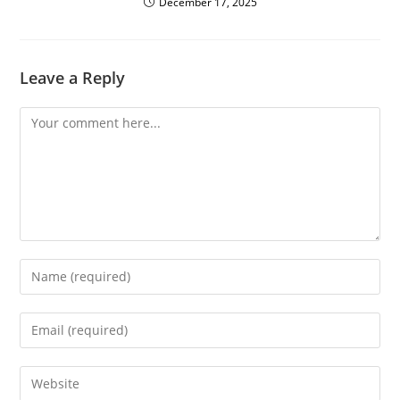
December 17, 2025
Leave a Reply
Comment
Enter
your
name
Enter
or
your
username
email
Enter
to
address
your