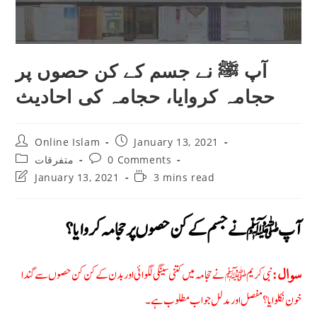
آپ ﷺ نے جسم کے کن حصوں پر
حجامہ کروایا، حجامہ کى احادیث
Post
Post
Online Islam
January 13, 2021
author:
published:
Post
Post
0 Comments
متفرقات
category:
comments:
Post
Reading
January 13, 2021
3 mins read
last
time:
modified:
آپ ﷺ نے جسم کے کن حصوں پر حجامہ کروایا؟
نبی کریم ﷺ نے حجامہ میں کتنی سینگی لگوائی اور بدن کے کن کن حصوں سے گندا
سوال:
خون نکلوایا؟ مفصل اور مدلل جواب مطلوب ہے۔