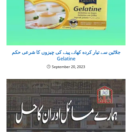
جلاٹین سے تيار كرده كھانے پينے كى چيزوں كا شرعى حكم
Gelatine
September 20, 2023