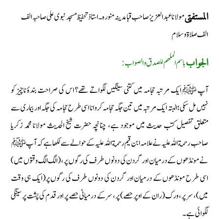
مولانا عبد العزیز صاحب قبا مدینہ منورہ۔ استاذ تحفیظ مسجد نبوی علی صاحبہ الف
المستفتی
الف صلاة وسلام
باسم الملهم للصدق والصواب:
الجواب
آپ ﷺ ایک مرتبہ حجامہ میں کتنی سینگیں لگواتے تھے؟ اس کی صراحت بندۂ ناچیز کو
نہیں مل سکی؛ البتہ ایک مرتبہ میں تین جگہ حجامہ کروانا اسی طرح حجامہ کی جگہ اور بیماری سے
متعلق تفصیل کتب حدیث میں موجود ہے، چنانچہ حضرت شیخ الحدیث مولانا محمد زکریا
صاحب رحمة اللہ علیہ نے علامہ ابن قیم رحمة اللہ علیہ کے حوالے سے لکھا ہے کہ آپ ﷺ
نے مونڈھوں کے درمیان اور گردن کی دونوں طرف کی رگوں پر، (الگ الگ وقتوں میں)
اسی طرح مونڈھوں کے درمیان اور گردن کی دونوں طرف کی رگوں پر(ایک ہی وقت
میں)، سر پر، ورک (ران کے اوپر حصے) پر، سر کے درمیانی حصے پر اور قدم کی پشت پر سینگی
لگوائی ہے۔