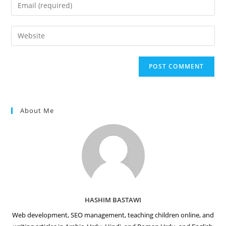
Enter
or
your
username
email
Enter
to
address
your
comment
to
website
comment
URL
(optional)
About Me
HASHIM BASTAWI
Web development, SEO management, teaching children online, and