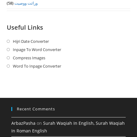
وراثت ووصيت
(58)
Useful Links
Hijri Date Converter
Opens
in
Inpage To Word Converter
Opens
a
in
Compress Images
Opens
new
a
in
Word To Inpage Converter
Opens
tab
new
a
in
tab
new
a
tab
new
tab
Recent Comments
ArbazPasha
on
Surah Waqiah In English, Surah Waqiah
In Roman English