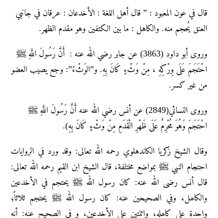
قال في عون المعبود : ” قال أهل اللغة : الأخدعان : عرقان في جانبي
العنق يُحجم منه. والكاهل : ما بين الكتفين وهو مقدم الظهر.
وروى أبو داود (3863) عن جابر رضي الله عنه : أَنَّ رَسُولَ اللَّهِ ﷺ
احْتَجَمَ عَلَى وِرْكِهِ ، مِنْ وَثْءٍ كَانَ بِهِ. و”الوَثْءُ”: وجع يصيب العضو
من غير كسر.
وروى النسائي(2849) عن أنس رضي الله عنه أَنَّ رَسُولَ اللَّهِ ﷺ
احْتَجَمَ وَهُوَ مُحْرِمٌ عَلَى ظَهْرِ الْقَدَمِ مِنْ وَثْءٍ كَانَ بِهِ).
وقال الشيخ زكريا الكاندهلوي رحمه الله تعالى: وقد ورد في الروایات
احتجام النبي ﷺ بمواضع مختلفة، قال الشیخ ابن القیم رحمه الله تعالی:
قال أنس رضی الله عنه: کان رسول الله ﷺ یحتجم في الأخدعین
والکاھل، وفي الصحیحین عنه: کان رسول الله ﷺ یحتجم ثلاثاً؛
واحدة علی کاھله، واثنتین علی الأخدعین، و في الصحیح عنه: أنه