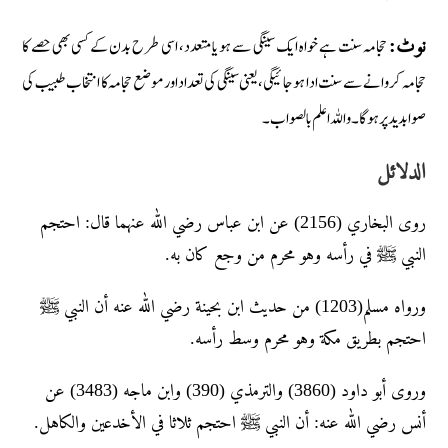
حجامہ سنت ہے خواہ ایک سینگی سے ہو یا متعدد، اسی طرح بدن کے کسی بھی حصے کا
نوٹ:
حجامہ کروانے سے سنت ادا ہوجائیگی، یعنی سینگی کی تعداد اور موضع حجامہ کا انتخاب طبیب کی
صوابدید پر ہوگا۔ واللہ اعلم بالصواب۔
الدلائل
روى البخاري (2156) عن ابن عباس رضي الله عنهما قال: احتجم
النبي ﷺ في رأسه وهو محرم من وجع كان به.
ورواه مسلم(1203) من حديث ابن بحينة رضي الله عنه أن النبي ﷺ
احتجم بطريق مكة وهو محرم وسط رأسه.
وروى أبو داود (3860) والترمذي (390) وابن ماجه (3483) عن
أنس رضي الله عنه: أن النبي ﷺ احتجم ثلاثا في الأخدعين والكاهل.