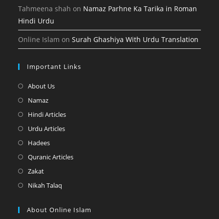
Tahmeena shah
on
Namaz Parhne Ka Tarika in Roman
Hindi Urdu
Online Islam
on
Surah Ghashiya With Urdu Translation
Important Links
Opens
About Us
in
Opens
Namaz
a
in
Opens
Hindi Articles
new
a
in
Opens
Urdu Articles
tab
new
a
in
Opens
Hadees
tab
new
a
in
Opens
Quranic Articles
tab
new
a
in
Opens
Zakat
tab
new
a
in
Opens
Nikah Talaq
tab
new
a
in
tab
new
a
About Online Islam