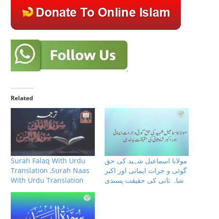
Related
مولانا اسماعیل شہید کی حق
Surah Falaq With Urdu
گوئی و جرات ایمانی اور اکبر
Translation ,Surah Naas
شاہ ثانی کی حقیقت پسندی
With Urdu Translation