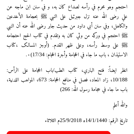
احتجم وھو محرم في رأسه لصداع کان به، و في سنن ابن ماجه عن
علي رضی الله عنه نزل جبرئیل علی النبي ﷺ بحجامة الأخدعین
والکاھل، وفي سنن أبي داود من حدیث جابر رضی الله عنه أن النبي
ﷺ احتجم في ورکه من وثي کان به وتقدم في کتاب الحج احتجامه
ﷺ علی وسط رأسه، وعلی ظھر القدم. (أوجز المسالک ،کتاب
الاستیذان ، باب ما جاء في الحجامة وأجرة الحجام: 17/34)۰.
انظر ایضاً: فتح الباري، کتاب الطب/باب الحجامة علی الرأس:
10/188، زاد المعاد، فصل في منافع الحجامة: 673، المواھب اللدنیة،
باب ما جاء في حجامة رسول الله: 266)
والله أعلم
تاريخ الرقم: 14/1/1440ه 25/9/2018م الثلاثاء