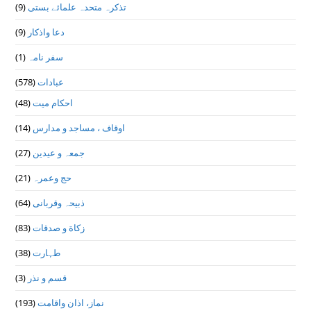
تذكرہ متحدہ علمائے بستى
(9)
دعا واذكار
(9)
سفر نامہ
(1)
عبادات
(578)
احکام میت
(48)
اوقاف ، مساجد و مدارس
(14)
جمعہ و عیدین
(27)
حج وعمرہ
(21)
ذبیحہ وقربانی
(64)
زکاة و صدقات
(83)
طہارت
(38)
قسم و نذر
(3)
نماز، اذان واقامت
(193)