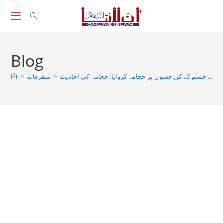
Skip
to
content
Blog
ﷺ نے جسم کے کن حصوں پر حجامہ کروایا، حجامہ کى احادیث
>
متفرقات
>