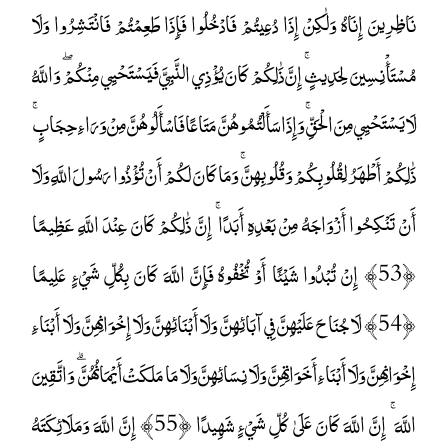
نَاظِرِينَ إِنَاهُ وَلَٰكِنْ إِذَا دُعِيتُمْ فَادْخُلُوا فَإِذَا طَعِمْتُمْ فَانْتَشِرُوا وَلَا
مُسْتَأْنِسِينَ لِحَدِيثٍ ۚ إِنَّ ذَٰلِكُمْ كَانَ يُؤْذِي النَّبِيَّ فَيَسْتَحْيِي مِنْكُمْ ۖ وَاللَّهُ
لَا يَسْتَحْيِي مِنَ الْحَقِّ ۚ وَإِذَا سَأَلْتُمُوهُنَّ مَتَاعًا فَاسْأَلُوهُنَّ مِنْ وَرَاءِ حِجَابٍ ۚ
ذَٰلِكُمْ أَطْهَرُ لِقُلُوبِكُمْ وَقُلُوبِهِنَّ ۚ وَمَا كَانَ لَكُمْ أَنْ تُؤْذُوا رَسُولَ اللَّهِ وَلَا
أَنْ تَنْكِحُوا أَزْوَاجَهُ مِنْ بَعْدِهِ أَبَدًا ۚ إِنَّ ذَٰلِكُمْ كَانَ عِنْدَ اللَّهِ عَظِيمًا
﴿53﴾ إِنْ تُبْدُوا شَيْئًا أَوْ تُخْفُوهُ فَإِنَّ اللَّهَ كَانَ بِكُلِّ شَيْءٍ عَلِيمًا
﴿54﴾ لَا جُنَاحَ عَلَيْهِنَّ فِي آبَائِهِنَّ وَلَا أَبْنَائِهِنَّ وَلَا إِخْوَانِهِنَّ وَلَا أَبْنَاءِ
إِخْوَانِهِنَّ وَلَا أَبْنَاءِ أَخَوَاتِهِنَّ وَلَا نِسَائِهِنَّ وَلَا مَا مَلَكَتْ أَيْمَانُهُنَّ ۗ وَاتَّقِينَ
اللَّهَ ۚ إِنَّ اللَّهَ كَانَ عَلَىٰ كُلِّ شَيْءٍ شَهِيدًا ﴿55﴾ إِنَّ اللَّهَ وَمَلَائِكَتَهُ