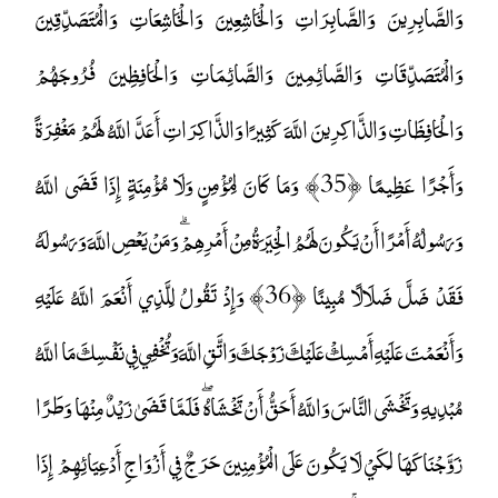
وَالصَّابِرِينَ وَالصَّابِرَاتِ وَالْخَاشِعِينَ وَالْخَاشِعَاتِ وَالْمُتَصَدِّقِينَ
وَالْمُتَصَدِّقَاتِ وَالصَّائِمِينَ وَالصَّائِمَاتِ وَالْحَافِظِينَ فُرُوجَهُمْ
وَالْحَافِظَاتِ وَالذَّاكِرِينَ اللَّهَ كَثِيرًا وَالذَّاكِرَاتِ أَعَدَّ اللَّهُ لَهُمْ مَغْفِرَةً
وَأَجْرًا عَظِيمًا ﴿35﴾ وَمَا كَانَ لِمُؤْمِنٍ وَلَا مُؤْمِنَةٍ إِذَا قَضَى اللَّهُ
وَرَسُولُهُ أَمْرًا أَنْ يَكُونَ لَهُمُ الْخِيَرَةُ مِنْ أَمْرِهِمْ ۗ وَمَنْ يَعْصِ اللَّهَ وَرَسُولَهُ
فَقَدْ ضَلَّ ضَلَالًا مُبِينًا ﴿36﴾ وَإِذْ تَقُولُ لِلَّذِي أَنْعَمَ اللَّهُ عَلَيْهِ
وَأَنْعَمْتَ عَلَيْهِ أَمْسِكْ عَلَيْكَ زَوْجَكَ وَاتَّقِ اللَّهَ وَتُخْفِي فِي نَفْسِكَ مَا اللَّهُ
مُبْدِيهِ وَتَخْشَى النَّاسَ وَاللَّهُ أَحَقُّ أَنْ تَخْشَاهُ ۖ فَلَمَّا قَضَىٰ زَيْدٌ مِنْهَا وَطَرًا
زَوَّجْنَاكَهَا لِكَيْ لَا يَكُونَ عَلَى الْمُؤْمِنِينَ حَرَجٌ فِي أَزْوَاجِ أَدْعِيَائِهِمْ إِذَا