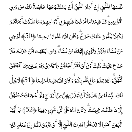
نَفْسَهَا لِلنَّبِيِّ إِنْ أَرَادَ النَّبِيُّ أَنْ يَسْتَنْكِحَهَا خَالِصَةً لَكَ مِنْ دُونِ
الْمُؤْمِنِينَ ۗ قَدْ عَلِمْنَا مَا فَرَضْنَا عَلَيْهِمْ فِي أَزْوَاجِهِمْ وَمَا مَلَكَتْ أَيْمَانُهُمْ
لِكَيْلَا يَكُونَ عَلَيْكَ حَرَجٌ ۗ وَكَانَ اللَّهُ غَفُورًا رَحِيمًا ﴿50﴾ تُرْجِي
مَنْ تَشَاءُ مِنْهُنَّ وَتُؤْوِي إِلَيْكَ مَنْ تَشَاءُ ۖ وَمَنِ ابْتَغَيْتَ مِمَّنْ عَزَلْتَ فَلَا
جُنَاحَ عَلَيْكَ ۚ ذَٰلِكَ أَدْنَىٰ أَنْ تَقَرَّ أَعْيُنُهُنَّ وَلَا يَحْزَنَّ وَيَرْضَيْنَ بِمَا آتَيْتَهُنَّ
كُلُّهُنَّ ۚ وَاللَّهُ يَعْلَمُ مَا فِي قُلُوبِكُمْ ۚ وَكَانَ اللَّهُ عَلِيمًا حَلِيمًا ﴿51﴾ لَا يَحِلُّ
لَكَ النِّسَاءُ مِنْ بَعْدُ وَلَا أَنْ تَبَدَّلَ بِهِنَّ مِنْ أَزْوَاجٍ وَلَوْ أَعْجَبَكَ حُسْنُهُنَّ
إِلَّا مَا مَلَكَتْ يَمِينُكَ ۗ وَكَانَ اللَّهُ عَلَىٰ كُلِّ شَيْءٍ رَقِيبًا ﴿52﴾ يَا أَيُّهَا
الَّذِينَ آمَنُوا لَا تَدْخُلُوا بُيُوتَ النَّبِيِّ إِلَّا أَنْ يُؤْذَنَ لَكُمْ إِلَىٰ طَعَامٍ غَيْرَ