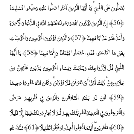
يُصَلُّونَ عَلَى النَّبِيِّ ۚ يَا أَيُّهَا الَّذِينَ آمَنُوا صَلُّوا عَلَيْهِ وَسَلِّمُوا تَسْلِيمًا
﴿56﴾ إِنَّ الَّذِينَ يُؤْذُونَ اللَّهَ وَرَسُولَهُ لَعَنَهُمُ اللَّهُ فِي الدُّنْيَا وَالْآخِرَةِ
وَأَعَدَّ لَهُمْ عَذَابًا مُهِينًا ﴿57﴾ وَالَّذِينَ يُؤْذُونَ الْمُؤْمِنِينَ وَالْمُؤْمِنَاتِ
بِغَيْرِ مَا اكْتَسَبُوا فَقَدِ احْتَمَلُوا بُهْتَانًا وَإِثْمًا مُبِينًا ﴿58﴾ يَا أَيُّهَا
النَّبِيُّ قُلْ لِأَزْوَاجِكَ وَبَنَاتِكَ وَنِسَاءِ الْمُؤْمِنِينَ يُدْنِينَ عَلَيْهِنَّ مِنْ
جَلَابِيبِهِنَّ ۚ ذَٰلِكَ أَدْنَىٰ أَنْ يُعْرَفْنَ فَلَا يُؤْذَيْنَ ۗ وَكَانَ اللَّهُ غَفُورًا رَحِيمًا
﴿59﴾ لَئِنْ لَمْ يَنْتَهِ الْمُنَافِقُونَ وَالَّذِينَ فِي قُلُوبِهِمْ مَرَضٌ
وَالْمُرْجِفُونَ فِي الْمَدِينَةِ لَنُغْرِيَنَّكَ بِهِمْ ثُمَّ لَا يُجَاوِرُونَكَ فِيهَا إِلَّا قَلِيلًا
﴿60﴾ مَلْعُونِينَ ۖ أَيْنَمَا ثُقِفُوا أُخِذُوا وَقُتِّلُوا تَقْتِيلًا ﴿61﴾ سُنَّةَ اللَّهِ