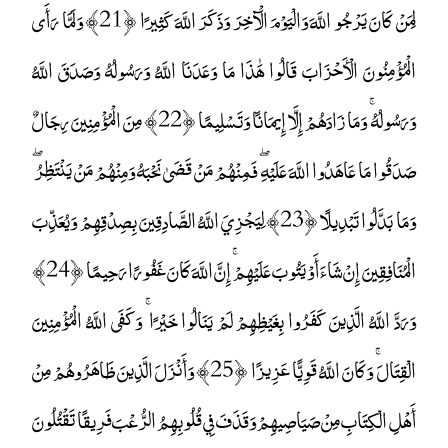
لِمَنْ كَانَ يَرْجُو اللَّهَ وَالْيَوْمَ الْآخِرَ وَذَكَرَ اللَّهَ كَثِيرًا ﴿21﴾ وَلَمَّا رَأَى
الْمُؤْمِنُونَ الْأَحْزَابَ قَالُوا هَٰذَا مَا وَعَدَنَا اللَّهُ وَرَسُولُهُ وَصَدَقَ اللَّهُ
وَرَسُولُهُ ۚ وَمَا زَادَهُمْ إِلَّا إِيمَانًا وَتَسْلِيمًا ﴿22﴾ مِنَ الْمُؤْمِنِينَ رِجَالٌ
صَدَقُوا مَا عَاهَدُوا اللَّهَ عَلَيْهِ ۖ فَمِنْهُمْ مَنْ قَضَىٰ نَحْبَهُ وَمِنْهُمْ مَنْ يَنْتَظِرُ ۖ
وَمَا بَدَّلُوا تَبْدِيلًا ﴿23﴾ لِيَجْزِيَ اللَّهُ الصَّادِقِينَ بِصِدْقِهِمْ وَيُعَذِّبَ
الْمُنَافِقِينَ إِنْ شَاءَ أَوْ يَتُوبَ عَلَيْهِمْ ۚ إِنَّ اللَّهَ كَانَ غَفُورًا رَحِيمًا ﴿24﴾
وَرَدَّ اللَّهُ الَّذِينَ كَفَرُوا بِغَيْظِهِمْ لَمْ يَنَالُوا خَيْرًا ۚ وَكَفَى اللَّهُ الْمُؤْمِنِينَ
الْقِتَالَ ۚ وَكَانَ اللَّهُ قَوِيًّا عَزِيزًا ﴿25﴾ وَأَنْزَلَ الَّذِينَ ظَاهَرُوهُمْ مِنْ
أَهْلِ الْكِتَابِ مِنْ صَيَاصِيهِمْ وَقَذَفَ فِي قُلُوبِهِمُ الرُّعْبَ فَرِيقًا تَقْتُلُونَ