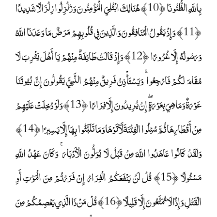
بِاللَّهِ الظُّنُونَا ﴿10﴾ هُنَالِكَ ابْتُلِيَ الْمُؤْمِنُونَ وَزُلْزِلُوا زِلْزَالًا شَدِيدًا
﴿11﴾ وَإِذْ يَقُولُ الْمُنَافِقُونَ وَالَّذِينَ فِي قُلُوبِهِمْ مَرَضٌ مَا وَعَدَنَا اللَّهُ
وَرَسُولُهُ إِلَّا غُرُورًا ﴿12﴾ وَإِذْ قَالَتْ طَائِفَةٌ مِنْهُمْ يَا أَهْلَ يَثْرِبَ لَا
مُقَامَ لَكُمْ فَارْجِعُوا ۚ وَيَسْتَأْذِنُ فَرِيقٌ مِنْهُمُ النَّبِيَّ يَقُولُونَ إِنَّ بُيُوتَنَا
عَوْرَةٌ وَمَا هِيَ بِعَوْرَةٍ ۖ إِنْ يُرِيدُونَ إِلَّا فِرَارًا ﴿13﴾ وَلَوْ دُخِلَتْ عَلَيْهِمْ
مِنْ أَقْطَارِهَا ثُمَّ سُئِلُوا الْفِتْنَةَ لَآتَوْهَا وَمَا تَلَبَّثُوا بِهَا إِلَّا يَسِيرًا ﴿14﴾
وَلَقَدْ كَانُوا عَاهَدُوا اللَّهَ مِنْ قَبْلُ لَا يُوَلُّونَ الْأَدْبَارَ ۚ وَكَانَ عَهْدُ اللَّهِ
مَسْئُولًا ﴿15﴾ قُلْ لَنْ يَنْفَعَكُمُ الْفِرَارُ إِنْ فَرَرْتُمْ مِنَ الْمَوْتِ أَوِ
الْقَتْلِ وَإِذًا لَا تُمَتَّعُونَ إِلَّا قَلِيلًا ﴿16﴾ قُلْ مَنْ ذَا الَّذِي يَعْصِمُكُمْ مِنَ