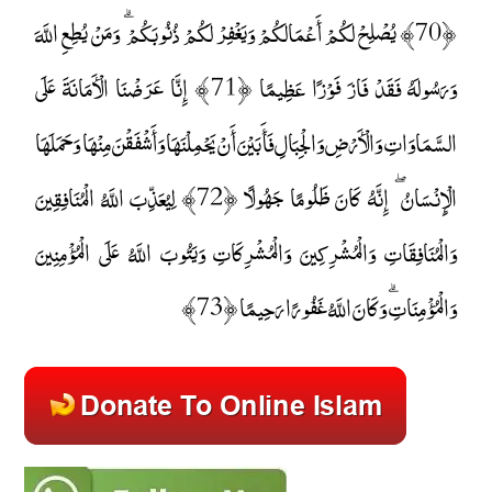
﴿70﴾ يُصْلِحْ لَكُمْ أَعْمَالَكُمْ وَيَغْفِرْ لَكُمْ ذُنُوبَكُمْ ۗ وَمَنْ يُطِعِ اللَّهَ
وَرَسُولَهُ فَقَدْ فَازَ فَوْزًا عَظِيمًا ﴿71﴾ إِنَّا عَرَضْنَا الْأَمَانَةَ عَلَى
السَّمَاوَاتِ وَالْأَرْضِ وَالْجِبَالِ فَأَبَيْنَ أَنْ يَحْمِلْنَهَا وَأَشْفَقْنَ مِنْهَا وَحَمَلَهَا
الْإِنْسَانُ ۖ إِنَّهُ كَانَ ظَلُومًا جَهُولًا ﴿72﴾ لِيُعَذِّبَ اللَّهُ الْمُنَافِقِينَ
وَالْمُنَافِقَاتِ وَالْمُشْرِكِينَ وَالْمُشْرِكَاتِ وَيَتُوبَ اللَّهُ عَلَى الْمُؤْمِنِينَ
وَالْمُؤْمِنَاتِ ۗ وَكَانَ اللَّهُ غَفُورًا رَحِيمًا ﴿73﴾