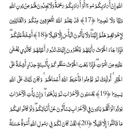
اللَّهِ إِنْ أَرَادَ بِكُمْ سُوءًا أَوْ أَرَادَ بِكُمْ رَحْمَةً ۚ وَلَا يَجِدُونَ لَهُمْ مِنْ دُونِ اللَّهِ
وَلِيًّا وَلَا نَصِيرًا ﴿17﴾ قَدْ يَعْلَمُ اللَّهُ الْمُعَوِّقِينَ مِنْكُمْ وَالْقَائِلِينَ
لِإِخْوَانِهِمْ هَلُمَّ إِلَيْنَا ۖ وَلَا يَأْتُونَ الْبَأْسَ إِلَّا قَلِيلًا ﴿18﴾ أَشِحَّةً عَلَيْكُمْ ۖ
فَإِذَا جَاءَ الْخَوْفُ رَأَيْتَهُمْ يَنْظُرُونَ إِلَيْكَ تَدُورُ أَعْيُنُهُمْ كَالَّذِي يُغْشَىٰ
عَلَيْهِ مِنَ الْمَوْتِ ۖ فَإِذَا ذَهَبَ الْخَوْفُ سَلَقُوكُمْ بِأَلْسِنَةٍ حِدَادٍ أَشِحَّةً عَلَى
الْخَيْرِ ۚ أُولَٰئِكَ لَمْ يُؤْمِنُوا فَأَحْبَطَ اللَّهُ أَعْمَالَهُمْ ۚ وَكَانَ ذَٰلِكَ عَلَى اللَّهِ
يَسِيرًا ﴿19﴾ يَحْسَبُونَ الْأَحْزَابَ لَمْ يَذْهَبُوا ۖ وَإِنْ يَأْتِ الْأَحْزَابُ
يَوَدُّوا لَوْ أَنَّهُمْ بَادُونَ فِي الْأَعْرَابِ يَسْأَلُونَ عَنْ أَنْبَائِكُمْ ۖ وَلَوْ كَانُوا فِيكُمْ
مَا قَاتَلُوا إِلَّا قَلِيلًا ﴿20﴾ لَقَدْ كَانَ لَكُمْ فِي رَسُولِ اللَّهِ أُسْوَةٌ حَسَنَةٌ