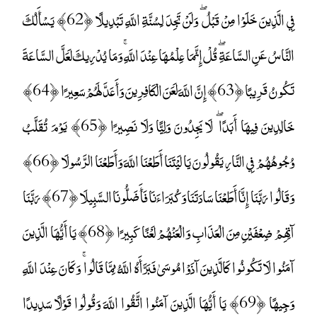
فِي الَّذِينَ خَلَوْا مِنْ قَبْلُ ۖ وَلَنْ تَجِدَ لِسُنَّةِ اللَّهِ تَبْدِيلًا ﴿62﴾ يَسْأَلُكَ
النَّاسُ عَنِ السَّاعَةِ ۖ قُلْ إِنَّمَا عِلْمُهَا عِنْدَ اللَّهِ ۚ وَمَا يُدْرِيكَ لَعَلَّ السَّاعَةَ
تَكُونُ قَرِيبًا ﴿63﴾ إِنَّ اللَّهَ لَعَنَ الْكَافِرِينَ وَأَعَدَّ لَهُمْ سَعِيرًا ﴿64﴾
خَالِدِينَ فِيهَا أَبَدًا ۖ لَا يَجِدُونَ وَلِيًّا وَلَا نَصِيرًا ﴿65﴾ يَوْمَ تُقَلَّبُ
وُجُوهُهُمْ فِي النَّارِ يَقُولُونَ يَا لَيْتَنَا أَطَعْنَا اللَّهَ وَأَطَعْنَا الرَّسُولَا ﴿66﴾
وَقَالُوا رَبَّنَا إِنَّا أَطَعْنَا سَادَتَنَا وَكُبَرَاءَنَا فَأَضَلُّونَا السَّبِيلَا ﴿67﴾ رَبَّنَا
آتِهِمْ ضِعْفَيْنِ مِنَ الْعَذَابِ وَالْعَنْهُمْ لَعْنًا كَبِيرًا ﴿68﴾ يَا أَيُّهَا الَّذِينَ
آمَنُوا لَا تَكُونُوا كَالَّذِينَ آذَوْا مُوسَىٰ فَبَرَّأَهُ اللَّهُ مِمَّا قَالُوا ۚ وَكَانَ عِنْدَ اللَّهِ
وَجِيهًا ﴿69﴾ يَا أَيُّهَا الَّذِينَ آمَنُوا اتَّقُوا اللَّهَ وَقُولُوا قَوْلًا سَدِيدًا