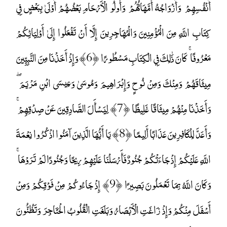
أَنْفُسِهِمْ ۖ وَأَزْوَاجُهُ أُمَّهَاتُهُمْ ۗ وَأُولُو الْأَرْحَامِ بَعْضُهُمْ أَوْلَىٰ بِبَعْضٍ فِي
كِتَابِ اللَّهِ مِنَ الْمُؤْمِنِينَ وَالْمُهَاجِرِينَ إِلَّا أَنْ تَفْعَلُوا إِلَىٰ أَوْلِيَائِكُمْ
مَعْرُوفًا ۚ كَانَ ذَٰلِكَ فِي الْكِتَابِ مَسْطُورًا ﴿6﴾ وَإِذْ أَخَذْنَا مِنَ النَّبِيِّينَ
مِيثَاقَهُمْ وَمِنْكَ وَمِنْ نُوحٍ وَإِبْرَاهِيمَ وَمُوسَىٰ وَعِيسَى ابْنِ مَرْيَمَ ۖ
وَأَخَذْنَا مِنْهُمْ مِيثَاقًا غَلِيظًا ﴿7﴾ لِيَسْأَلَ الصَّادِقِينَ عَنْ صِدْقِهِمْ ۚ
وَأَعَدَّ لِلْكَافِرِينَ عَذَابًا أَلِيمًا ﴿8﴾ يَا أَيُّهَا الَّذِينَ آمَنُوا اذْكُرُوا نِعْمَةَ
اللَّهِ عَلَيْكُمْ إِذْ جَاءَتْكُمْ جُنُودٌ فَأَرْسَلْنَا عَلَيْهِمْ رِيحًا وَجُنُودًا لَمْ تَرَوْهَا ۚ
وَكَانَ اللَّهُ بِمَا تَعْمَلُونَ بَصِيرًا ﴿9﴾ إِذْ جَاءُوكُمْ مِنْ فَوْقِكُمْ وَمِنْ
أَسْفَلَ مِنْكُمْ وَإِذْ زَاغَتِ الْأَبْصَارُ وَبَلَغَتِ الْقُلُوبُ الْحَنَاجِرَ وَتَظُنُّونَ