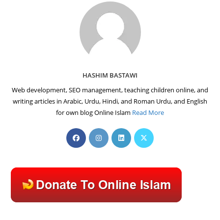
HASHIM BASTAWI
Web development, SEO management, teaching children online, and
writing articles in Arabic, Urdu, Hindi, and Roman Urdu, and English
for own blog Online Islam
Read More
Opens
Opens
Opens
Opens
in
in
in
in
a
a
a
a
new
new
new
new
tab
tab
tab
tab