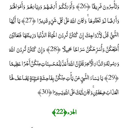
وَتَأْسِرُونَ فَرِيقًا ﴿26﴾ وَأَوْرَثَكُمْ أَرْضَهُمْ وَدِيَارَهُمْ وَأَمْوَالَهُمْ
وَأَرْضًا لَمْ تَطَئُوهَا ۚ وَكَانَ اللَّهُ عَلَىٰ كُلِّ شَيْءٍ قَدِيرًا ﴿27﴾ يَا أَيُّهَا
النَّبِيُّ قُلْ لِأَزْوَاجِكَ إِنْ كُنْتُنَّ تُرِدْنَ الْحَيَاةَ الدُّنْيَا وَزِينَتَهَا فَتَعَالَيْنَ
أُمَتِّعْكُنَّ وَأُسَرِّحْكُنَّ سَرَاحًا جَمِيلًا ﴿28﴾ وَإِنْ كُنْتُنَّ تُرِدْنَ اللَّهَ
وَرَسُولَهُ وَالدَّارَ الْآخِرَةَ فَإِنَّ اللَّهَ أَعَدَّ لِلْمُحْسِنَاتِ مِنْكُنَّ أَجْرًا عَظِيمًا
﴿29﴾ يَا نِسَاءَ النَّبِيِّ مَنْ يَأْتِ مِنْكُنَّ بِفَاحِشَةٍ مُبَيِّنَةٍ يُضَاعَفْ لَهَا
الْعَذَابُ ضِعْفَيْنِ ۚ وَكَانَ ذَٰلِكَ عَلَى اللَّهِ يَسِيرًا ﴿30﴾
الجزء ﴿ 22 ﴾