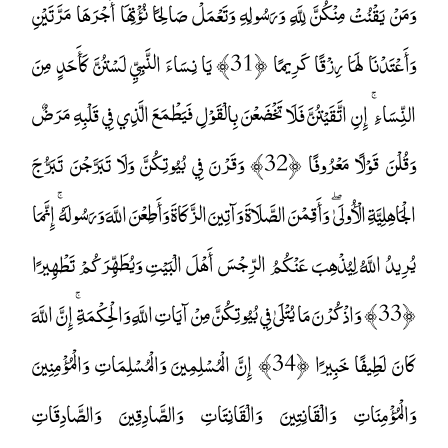
وَمَنْ يَقْنُتْ مِنْكُنَّ لِلَّهِ وَرَسُولِهِ وَتَعْمَلْ صَالِحًا نُؤْتِهَا أَجْرَهَا مَرَّتَيْنِ
وَأَعْتَدْنَا لَهَا رِزْقًا كَرِيمًا ﴿31﴾ يَا نِسَاءَ النَّبِيِّ لَسْتُنَّ كَأَحَدٍ مِنَ
النِّسَاءِ ۚ إِنِ اتَّقَيْتُنَّ فَلَا تَخْضَعْنَ بِالْقَوْلِ فَيَطْمَعَ الَّذِي فِي قَلْبِهِ مَرَضٌ
وَقُلْنَ قَوْلًا مَعْرُوفًا ﴿32﴾ وَقَرْنَ فِي بُيُوتِكُنَّ وَلَا تَبَرَّجْنَ تَبَرُّجَ
الْجَاهِلِيَّةِ الْأُولَىٰ ۖ وَأَقِمْنَ الصَّلَاةَ وَآتِينَ الزَّكَاةَ وَأَطِعْنَ اللَّهَ وَرَسُولَهُ ۚ إِنَّمَا
يُرِيدُ اللَّهُ لِيُذْهِبَ عَنْكُمُ الرِّجْسَ أَهْلَ الْبَيْتِ وَيُطَهِّرَكُمْ تَطْهِيرًا
﴿33﴾ وَاذْكُرْنَ مَا يُتْلَىٰ فِي بُيُوتِكُنَّ مِنْ آيَاتِ اللَّهِ وَالْحِكْمَةِ ۚ إِنَّ اللَّهَ
كَانَ لَطِيفًا خَبِيرًا ﴿34﴾ إِنَّ الْمُسْلِمِينَ وَالْمُسْلِمَاتِ وَالْمُؤْمِنِينَ
وَالْمُؤْمِنَاتِ وَالْقَانِتِينَ وَالْقَانِتَاتِ وَالصَّادِقِينَ وَالصَّادِقَاتِ