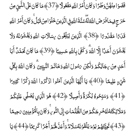
قَضَوْا مِنْهُنَّ وَطَرًا ۚ وَكَانَ أَمْرُ اللَّهِ مَفْعُولًا ﴿37﴾ مَا كَانَ عَلَى النَّبِيِّ مِنْ
حَرَجٍ فِيمَا فَرَضَ اللَّهُ لَهُ ۖ سُنَّةَ اللَّهِ فِي الَّذِينَ خَلَوْا مِنْ قَبْلُ ۚ وَكَانَ أَمْرُ اللَّهِ
قَدَرًا مَقْدُورًا ﴿38﴾ الَّذِينَ يُبَلِّغُونَ رِسَالَاتِ اللَّهِ وَيَخْشَوْنَهُ وَلَا
يَخْشَوْنَ أَحَدًا إِلَّا اللَّهَ ۗ وَكَفَىٰ بِاللَّهِ حَسِيبًا ﴿39﴾ مَا كَانَ مُحَمَّدٌ أَبَا
أَحَدٍ مِنْ رِجَالِكُمْ وَلَٰكِنْ رَسُولَ اللَّهِ وَخَاتَمَ النَّبِيِّينَ ۗ وَكَانَ اللَّهُ بِكُلِّ
شَيْءٍ عَلِيمًا ﴿40﴾ يَا أَيُّهَا الَّذِينَ آمَنُوا اذْكُرُوا اللَّهَ ذِكْرًا كَثِيرًا
﴿41﴾ وَسَبِّحُوهُ بُكْرَةً وَأَصِيلًا ﴿42﴾ هُوَ الَّذِي يُصَلِّي عَلَيْكُمْ
وَمَلَائِكَتُهُ لِيُخْرِجَكُمْ مِنَ الظُّلُمَاتِ إِلَى النُّورِ ۚ وَكَانَ بِالْمُؤْمِنِينَ رَحِيمًا
﴿43﴾ تَحِيَّتُهُمْ يَوْمَ يَلْقَوْنَهُ سَلَامٌ ۚ وَأَعَدَّ لَهُمْ أَجْرًا كَرِيمًا ﴿44﴾ يَا