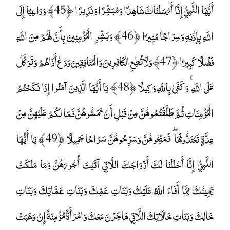
أَيُّهَا النَّبِيُّ إِنَّا أَرْسَلْنَاكَ شَاهِدًا وَمُبَشِّرًا وَنَذِيرًا ﴿45﴾ وَدَاعِيًا إِلَى
اللَّهِ بِإِذْنِهِ وَسِرَاجًا مُنِيرًا ﴿46﴾ وَبَشِّرِ الْمُؤْمِنِينَ بِأَنَّ لَهُمْ مِنَ اللَّهِ
فَضْلًا كَبِيرًا ﴿47﴾ وَلَا تُطِعِ الْكَافِرِينَ وَالْمُنَافِقِينَ وَدَعْ أَذَاهُمْ وَتَوَكَّلْ
عَلَى اللَّهِ ۚ وَكَفَىٰ بِاللَّهِ وَكِيلًا ﴿48﴾ يَا أَيُّهَا الَّذِينَ آمَنُوا إِذَا نَكَحْتُمُ
الْمُؤْمِنَاتِ ثُمَّ طَلَّقْتُمُوهُنَّ مِنْ قَبْلِ أَنْ تَمَسُّوهُنَّ فَمَا لَكُمْ عَلَيْهِنَّ مِنْ
عِدَّةٍ تَعْتَدُّونَهَا ۖ فَمَتِّعُوهُنَّ وَسَرِّحُوهُنَّ سَرَاحًا جَمِيلًا ﴿49﴾ يَا أَيُّهَا
النَّبِيُّ إِنَّا أَحْلَلْنَا لَكَ أَزْوَاجَكَ اللَّاتِي آتَيْتَ أُجُورَهُنَّ وَمَا مَلَكَتْ
يَمِينُكَ مِمَّا أَفَاءَ اللَّهُ عَلَيْكَ وَبَنَاتِ عَمِّكَ وَبَنَاتِ عَمَّاتِكَ وَبَنَاتِ
خَالِكَ وَبَنَاتِ خَالَاتِكَ اللَّاتِي هَاجَرْنَ مَعَكَ وَامْرَأَةً مُؤْمِنَةً إِنْ وَهَبَتْ