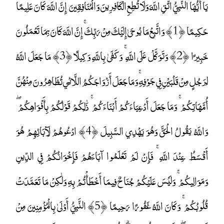
يَا أَيُّهَا النَّبِيُّ اتَّقِ اللَّهَ وَلَا تُطِعِ الْكَافِرِينَ وَالْمُنَافِقِينَ ۗ إِنَّ اللَّهَ كَانَ عَلِيمًا
حَكِيمًا ﴿1﴾ وَاتَّبِعْ مَا يُوحَىٰ إِلَيْكَ مِنْ رَبِّكَ ۚ إِنَّ اللَّهَ كَانَ بِمَا تَعْمَلُونَ
خَبِيرًا ﴿2﴾ وَتَوَكَّلْ عَلَى اللَّهِ ۚ وَكَفَىٰ بِاللَّهِ وَكِيلًا ﴿3﴾ مَا جَعَلَ اللَّهُ
لِرَجُلٍ مِنْ قَلْبَيْنِ فِي جَوْفِهِ ۚ وَمَا جَعَلَ أَزْوَاجَكُمُ اللَّائِي تُظَاهِرُونَ مِنْهُنَّ
أُمَّهَاتِكُمْ ۚ وَمَا جَعَلَ أَدْعِيَاءَكُمْ أَبْنَاءَكُمْ ۚ ذَٰلِكُمْ قَوْلُكُمْ بِأَفْوَاهِكُمْ ۖ
وَاللَّهُ يَقُولُ الْحَقَّ وَهُوَ يَهْدِي السَّبِيلَ ﴿4﴾ ادْعُوهُمْ لِآبَائِهِمْ هُوَ
أَقْسَطُ عِنْدَ اللَّهِ ۚ فَإِنْ لَمْ تَعْلَمُوا آبَاءَهُمْ فَإِخْوَانُكُمْ فِي الدِّينِ
وَمَوَالِيكُمْ ۚ وَلَيْسَ عَلَيْكُمْ جُنَاحٌ فِيمَا أَخْطَأْتُمْ بِهِ وَلَٰكِنْ مَا تَعَمَّدَتْ
قُلُوبُكُمْ ۚ وَكَانَ اللَّهُ غَفُورًا رَحِيمًا ﴿5﴾ النَّبِيُّ أَوْلَىٰ بِالْمُؤْمِنِينَ مِنْ