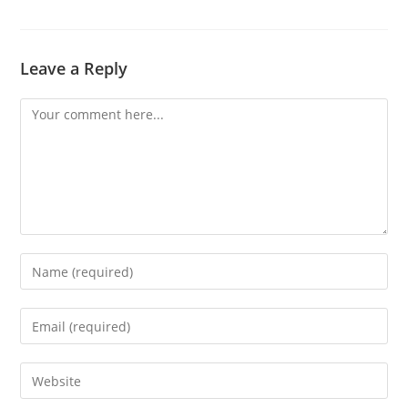
Leave a Reply
Comment
Enter
your
name
Enter
or
your
username
email
Enter
to
address
your
comment