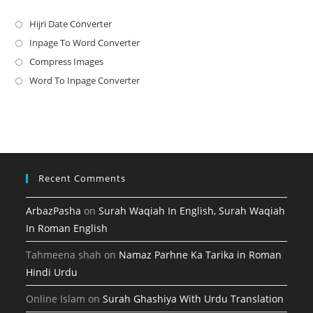
Hijri Date Converter
Opens
in
Inpage To Word Converter
Opens
a
in
Compress Images
Opens
new
a
in
Word To Inpage Converter
Opens
tab
new
a
in
tab
new
a
tab
new
tab
Recent Comments
ArbazPasha
on
Surah Waqiah In English, Surah Waqiah
In Roman English
Tahmeena shah
on
Namaz Parhne Ka Tarika in Roman
Hindi Urdu
Online Islam
on
Surah Ghashiya With Urdu Translation