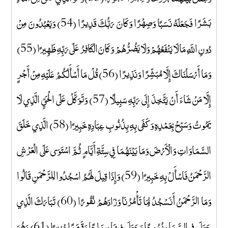
بَشَرًا فَجَعَلَهُ نَسَبًا وَصِهْرًا وَكَانَ رَبُّكَ قَدِيرًا (54) وَيَعْبُدُونَ مِنْ
دُونِ اللَّهِ مَا لَا يَنْفَعُهُمْ وَلَا يَضُرُّهُمْ وَكَانَ الْكَافِرُ عَلَى رَبِّهِ ظَهِيرًا (55)
وَمَا أَرْسَلْنَاكَ إِلَّا مُبَشِّرًا وَنَذِيرًا (56) قُلْ مَا أَسْأَلُكُمْ عَلَيْهِ مِنْ أَجْرٍ
إِلَّا مَنْ شَاءَ أَنْ يَتَّخِذَ إِلَى رَبِّهِ سَبِيلًا (57) وَتَوَكَّلْ عَلَى الْحَيِّ الَّذِي لَا
يَمُوتُ وَسَبِّحْ بِحَمْدِهِ وَكَفَى بِهِ بِذُنُوبِ عِبَادِهِ خَبِيرًا (58) الَّذِي خَلَقَ
السَّمَاوَاتِ وَالْأَرْضَ وَمَا بَيْنَهُمَا فِي سِتَّةِ أَيَّامٍ ثُمَّ اسْتَوَى عَلَى الْعَرْشِ
الرَّحْمَنُ فَاسْأَلْ بِهِ خَبِيرًا (59) وَإِذَا قِيلَ لَهُمُ اسْجُدُوا لِلرَّحْمَنِ قَالُوا
وَمَا الرَّحْمَنُ أَنَسْجُدُ لِمَا تَأْمُرُنَا وَزَادَهُمْ نُفُورًا (60) تَبَارَكَ الَّذِي
جَعَلَ فِي السَّمَاءِ بُرُوجًا وَجَعَلَ فِيهَا سِرَاجًا وَقَمَرًا مُنِيرًا (61) وَهُوَ