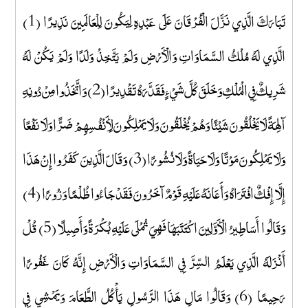
تَبَارَكَ الَّذِي نَزَّلَ الْفُرْقَانَ عَلَى عَبْدِهِ لِيَكُونَ لِلْعَالَمِينَ نَذِيرًا (1)
الَّذِي لَهُ مُلْكُ السَّمَاوَاتِ وَالْأَرْضِ وَلَمْ يَتَّخِذْ وَلَدًا وَلَمْ يَكُنْ لَهُ
شَرِيكٌ فِي الْمُلْكِ وَخَلَقَ كُلَّ شَيْءٍ فَقَدَّرَهُ تَقْدِيرًا (2) وَاتَّخَذُوا مِنْ دُونِهِ
آلِهَةً لَا يَخْلُقُونَ شَيْئًا وَهُمْ يُخْلَقُونَ وَلَا يَمْلِكُونَ لِأَنْفُسِهِمْ ضَرًّا وَلَا نَفْعًا
وَلَا يَمْلِكُونَ مَوْتًا وَلَا حَيَاةً وَلَا نُشُورًا (3) وَقَالَ الَّذِينَ كَفَرُوا إِنْ هَذَا
إِلَّا إِفْكٌ افْتَرَاهُ وَأَعَانَهُ عَلَيْهِ قَوْمٌ آخَرُونَ فَقَدْ جَاءُوا ظُلْمًا وَزُورًا (4)
وَقَالُوا أَسَاطِيرُ الْأَوَّلِينَ اكْتَتَبَهَا فَهِيَ تُمْلَى عَلَيْهِ بُكْرَةً وَأَصِيلًا (5) قُلْ
أَنْزَلَهُ الَّذِي يَعْلَمُ السِّرَّ فِي السَّمَاوَاتِ وَالْأَرْضِ إِنَّهُ كَانَ غَفُورًا
رَحِيمًا (6) وَقَالُوا مَالِ هَذَا الرَّسُولِ يَأْكُلُ الطَّعَامَ وَيَمْشِي فِي