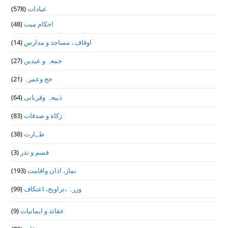
عبادات
(578)
احکام میت
(48)
اوقاف ، مساجد و مدارس
(14)
جمعہ و عیدین
(27)
حج وعمرہ
(21)
ذبیحہ وقربانی
(64)
زکاة و صدقات
(83)
طہارت
(38)
قسم و نذر
(3)
نماز، اذان واقامت
(193)
وزرہ ،تراويح، اعتكاف
(99)
عقائد و ایمانیات
(9)