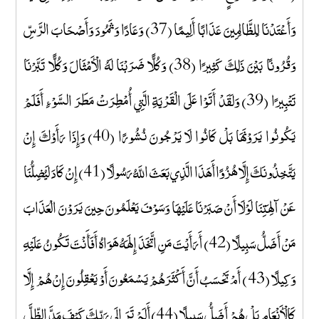
وَأَعْتَدْنَا لِلظَّالِمِينَ عَذَابًا أَلِيمًا (37) وَعَادًا وَثَمُودَ وَأَصْحَابَ الرَّسِّ
وَقُرُونًا بَيْنَ ذَلِكَ كَثِيرًا (38) وَكُلًّا ضَرَبْنَا لَهُ الْأَمْثَالَ وَكُلًّا تَبَّرْنَا
تَتْبِيرًا (39) وَلَقَدْ أَتَوْا عَلَى الْقَرْيَةِ الَّتِي أُمْطِرَتْ مَطَرَ السَّوْءِ أَفَلَمْ
يَكُونُوا يَرَوْنَهَا بَلْ كَانُوا لَا يَرْجُونَ نُشُورًا (40) وَإِذَا رَأَوْكَ إِنْ
يَتَّخِذُونَكَ إِلَّا هُزُوًا أَهَذَا الَّذِي بَعَثَ اللَّهُ رَسُولًا (41) إِنْ كَادَ لَيُضِلُّنَا
عَنْ آلِهَتِنَا لَوْلَا أَنْ صَبَرْنَا عَلَيْهَا وَسَوْفَ يَعْلَمُونَ حِينَ يَرَوْنَ الْعَذَابَ
مَنْ أَضَلُّ سَبِيلًا (42) أَرَأَيْتَ مَنِ اتَّخَذَ إِلَهَهُ هَوَاهُ أَفَأَنْتَ تَكُونُ عَلَيْهِ
وَكِيلًا (43) أَمْ تَحْسَبُ أَنَّ أَكْثَرَهُمْ يَسْمَعُونَ أَوْ يَعْقِلُونَ إِنْ هُمْ إِلَّا
كَالْأَنْعَامِ بَلْ هُمْ أَضَلُّ سَبِيلًا (44) أَلَمْ تَرَ إِلَى رَبِّكَ كَيْفَ مَدَّ الظِّلَّ