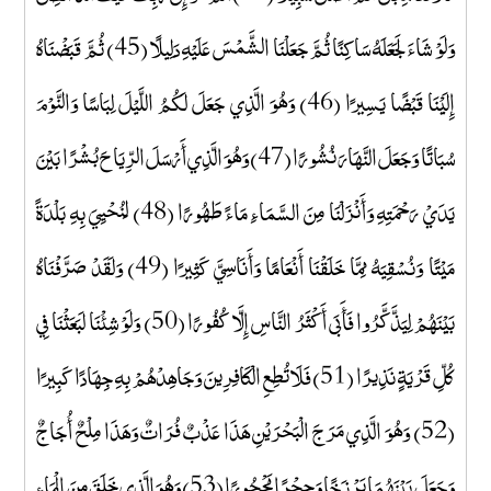
وَلَوْ شَاءَ لَجَعَلَهُ سَاكِنًا ثُمَّ جَعَلْنَا الشَّمْسَ عَلَيْهِ دَلِيلًا (45) ثُمَّ قَبَضْنَاهُ
إِلَيْنَا قَبْضًا يَسِيرًا (46) وَهُوَ الَّذِي جَعَلَ لَكُمُ اللَّيْلَ لِبَاسًا وَالنَّوْمَ
سُبَاتًا وَجَعَلَ النَّهَارَ نُشُورًا (47) وَهُوَ الَّذِي أَرْسَلَ الرِّيَاحَ بُشْرًا بَيْنَ
يَدَيْ رَحْمَتِهِ وَأَنْزَلْنَا مِنَ السَّمَاءِ مَاءً طَهُورًا (48) لِنُحْيِيَ بِهِ بَلْدَةً
مَيْتًا وَنُسْقِيَهُ مِمَّا خَلَقْنَا أَنْعَامًا وَأَنَاسِيَّ كَثِيرًا (49) وَلَقَدْ صَرَّفْنَاهُ
بَيْنَهُمْ لِيَذَّكَّرُوا فَأَبَى أَكْثَرُ النَّاسِ إِلَّا كُفُورًا (50) وَلَوْ شِئْنَا لَبَعَثْنَا فِي
كُلِّ قَرْيَةٍ نَذِيرًا (51) فَلَا تُطِعِ الْكَافِرِينَ وَجَاهِدْهُمْ بِهِ جِهَادًا كَبِيرًا
(52) وَهُوَ الَّذِي مَرَجَ الْبَحْرَيْنِ هَذَا عَذْبٌ فُرَاتٌ وَهَذَا مِلْحٌ أُجَاجٌ
وَجَعَلَ بَيْنَهُمَا بَرْزَخًا وَحِجْرًا مَحْجُورًا (53) وَهُوَ الَّذِي خَلَقَ مِنَ الْمَاءِ