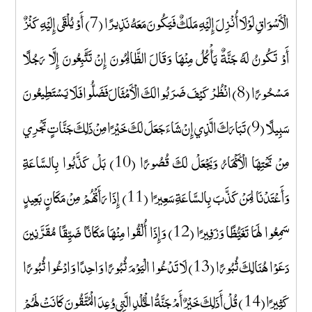
الْأَسْوَاقِ لَوْلَا أُنْزِلَ إِلَيْهِ مَلَكٌ فَيَكُونَ مَعَهُ نَذِيرًا (7) أَوْ يُلْقَى إِلَيْهِ كَنْزٌ
أَوْ تَكُونُ لَهُ جَنَّةٌ يَأْكُلُ مِنْهَا وَقَالَ الظَّالِمُونَ إِنْ تَتَّبِعُونَ إِلَّا رَجُلًا
مَسْحُورًا (8) انْظُرْ كَيْفَ ضَرَبُوا لَكَ الْأَمْثَالَ فَضَلُّوا فَلَا يَسْتَطِيعُونَ
سَبِيلًا (9) تَبَارَكَ الَّذِي إِنْ شَاءَ جَعَلَ لَكَ خَيْرًا مِنْ ذَلِكَ جَنَّاتٍ تَجْرِي
مِنْ تَحْتِهَا الْأَنْهَارُ وَيَجْعَلْ لَكَ قُصُورًا (10) بَلْ كَذَّبُوا بِالسَّاعَةِ
وَأَعْتَدْنَا لِمَنْ كَذَّبَ بِالسَّاعَةِ سَعِيرًا (11) إِذَا رَأَتْهُمْ مِنْ مَكَانٍ بَعِيدٍ
سَمِعُوا لَهَا تَغَيُّظًا وَزَفِيرًا (12) وَإِذَا أُلْقُوا مِنْهَا مَكَانًا ضَيِّقًا مُقَرَّنِينَ
دَعَوْا هُنَالِكَ ثُبُورًا (13) لَا تَدْعُوا الْيَوْمَ ثُبُورًا وَاحِدًا وَادْعُوا ثُبُورًا
كَثِيرًا (14) قُلْ أَذَلِكَ خَيْرٌ أَمْ جَنَّةُ الْخُلْدِ الَّتِي وُعِدَ الْمُتَّقُونَ كَانَتْ لَهُمْ