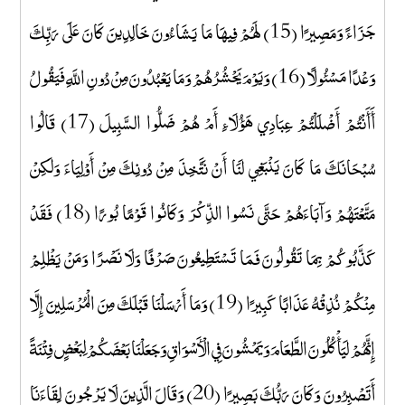
جَزَاءً وَمَصِيرًا (15) لَهُمْ فِيهَا مَا يَشَاءُونَ خَالِدِينَ كَانَ عَلَى رَبِّكَ
وَعْدًا مَسْئُولًا (16) وَيَوْمَ يَحْشُرُهُمْ وَمَا يَعْبُدُونَ مِنْ دُونِ اللَّهِ فَيَقُولُ
أَأَنْتُمْ أَضْلَلْتُمْ عِبَادِي هَؤُلَاءِ أَمْ هُمْ ضَلُّوا السَّبِيلَ (17) قَالُوا
سُبْحَانَكَ مَا كَانَ يَنْبَغِي لَنَا أَنْ نَتَّخِذَ مِنْ دُونِكَ مِنْ أَوْلِيَاءَ وَلَكِنْ
مَتَّعْتَهُمْ وَآبَاءَهُمْ حَتَّى نَسُوا الذِّكْرَ وَكَانُوا قَوْمًا بُورًا (18) فَقَدْ
كَذَّبُوكُمْ بِمَا تَقُولُونَ فَمَا تَسْتَطِيعُونَ صَرْفًا وَلَا نَصْرًا وَمَنْ يَظْلِمْ
مِنْكُمْ نُذِقْهُ عَذَابًا كَبِيرًا (19) وَمَا أَرْسَلْنَا قَبْلَكَ مِنَ الْمُرْسَلِينَ إِلَّا
إِنَّهُمْ لَيَأْكُلُونَ الطَّعَامَ وَيَمْشُونَ فِي الْأَسْوَاقِ وَجَعَلْنَا بَعْضَكُمْ لِبَعْضٍ فِتْنَةً
أَتَصْبِرُونَ وَكَانَ رَبُّكَ بَصِيرًا (20) وَقَالَ الَّذِينَ لَا يَرْجُونَ لِقَاءَنَا