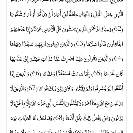
الَّذِي جَعَلَ اللَّيْلَ وَالنَّهَارَ خِلْفَةً لِمَنْ أَرَادَ أَنْ يَذَّكَّرَ أَوْ أَرَادَ شُكُورًا
(62) وَعِبَادُ الرَّحْمَنِ الَّذِينَ يَمْشُونَ عَلَى الْأَرْضِ هَوْنًا وَإِذَا خَاطَبَهُمُ
الْجَاهِلُونَ قَالُوا سَلَامًا (63) وَالَّذِينَ يَبِيتُونَ لِرَبِّهِمْ سُجَّدًا وَقِيَامًا
(64) وَالَّذِينَ يَقُولُونَ رَبَّنَا اصْرِفْ عَنَّا عَذَابَ جَهَنَّمَ إِنَّ عَذَابَهَا
كَانَ غَرَامًا (65) إِنَّهَا سَاءَتْ مُسْتَقَرًّا وَمُقَامًا (66) وَالَّذِينَ إِذَا
أَنْفَقُوا لَمْ يُسْرِفُوا وَلَمْ يَقْتُرُوا وَكَانَ بَيْنَ ذَلِكَ قَوَامًا (67) وَالَّذِينَ لَا
يَدْعُونَ مَعَ اللَّهِ إِلَهًا آخَرَ وَلَا يَقْتُلُونَ النَّفْسَ الَّتِي حَرَّمَ اللَّهُ إِلَّا بِالْحَقِّ وَلَا
يَزْنُونَ وَمَنْ يَفْعَلْ ذَلِكَ يَلْقَ أَثَامًا (68) يُضَاعَفْ لَهُ الْعَذَابُ يَوْمَ
الْقِيَامَةِ وَيَخْلُدْ فِيهِ مُهَانًا (69) إِلَّا مَنْ تَابَ وَآمَنَ وَعَمِلَ عَمَلًا صَالِحًا