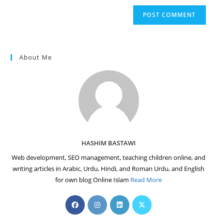
to
website
comment
URL
(optional)
About Me
HASHIM BASTAWI
Web development, SEO management, teaching children online, and
writing articles in Arabic, Urdu, Hindi, and Roman Urdu, and English
for own blog Online Islam
Read More
Opens
Opens
Opens
Opens
in
in
in
in