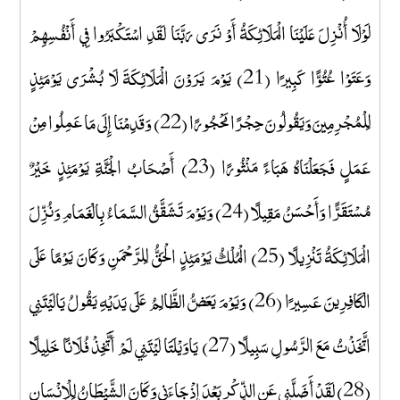
لَوْلَا أُنْزِلَ عَلَيْنَا الْمَلَائِكَةُ أَوْ نَرَى رَبَّنَا لَقَدِ اسْتَكْبَرُوا فِي أَنْفُسِهِمْ
وَعَتَوْا عُتُوًّا كَبِيرًا (21) يَوْمَ يَرَوْنَ الْمَلَائِكَةَ لَا بُشْرَى يَوْمَئِذٍ
لِلْمُجْرِمِينَ وَيَقُولُونَ حِجْرًا مَحْجُورًا (22) وَقَدِمْنَا إِلَى مَا عَمِلُوا مِنْ
عَمَلٍ فَجَعَلْنَاهُ هَبَاءً مَنْثُورًا (23) أَصْحَابُ الْجَنَّةِ يَوْمَئِذٍ خَيْرٌ
مُسْتَقَرًّا وَأَحْسَنُ مَقِيلًا (24) وَيَوْمَ تَشَقَّقُ السَّمَاءُ بِالْغَمَامِ وَنُزِّلَ
الْمَلَائِكَةُ تَنْزِيلًا (25) الْمُلْكُ يَوْمَئِذٍ الْحَقُّ لِلرَّحْمَنِ وَكَانَ يَوْمًا عَلَى
الْكَافِرِينَ عَسِيرًا (26) وَيَوْمَ يَعَضُّ الظَّالِمُ عَلَى يَدَيْهِ يَقُولُ يَالَيْتَنِي
اتَّخَذْتُ مَعَ الرَّسُولِ سَبِيلًا (27) يَاوَيْلَتَا لَيْتَنِي لَمْ أَتَّخِذْ فُلَانًا خَلِيلًا
(28) لَقَدْ أَضَلَّنِي عَنِ الذِّكْرِ بَعْدَ إِذْ جَاءَنِي وَكَانَ الشَّيْطَانُ لِلْإِنْسَانِ