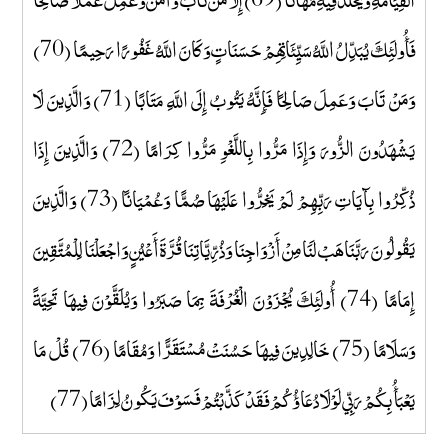
فَأُولَئِكَ يُبَدِّلُ اللَّهُ سَيِّئَاتِهِمْ حَسَنَاتٍ وَكَانَ اللَّهُ غَفُورًا رَحِيمًا (70)
وَمَنْ تَابَ وَعَمِلَ صَالِحًا فَإِنَّهُ يَتُوبُ إِلَى اللَّهِ مَتَابًا (71) وَالَّذِينَ لَا
يَشْهَدُونَ الزُّورَ وَإِذَا مَرُّوا بِاللَّغْوِ مَرُّوا كِرَامًا (72) وَالَّذِينَ إِذَا
ذُكِّرُوا بِآيَاتِ رَبِّهِمْ لَمْ يَخِرُّوا عَلَيْهَا صُمًّا وَعُمْيَانًا (73) وَالَّذِينَ
يَقُولُونَ رَبَّنَا هَبْ لَنَا مِنْ أَزْوَاجِنَا وَذُرِّيَّاتِنَا قُرَّةَ أَعْيُنٍ وَاجْعَلْنَا لِلْمُتَّقِينَ
إِمَامًا (74) أُولَئِكَ يُجْزَوْنَ الْغُرْفَةَ بِمَا صَبَرُوا وَيُلَقَّوْنَ فِيهَا تَحِيَّةً
وَسَلَامًا (75) خَالِدِينَ فِيهَا حَسُنَتْ مُسْتَقَرًّا وَمُقَامًا (76) قُلْ مَا
يَعْبَأُ بِكُمْ رَبِّي لَوْلَا دُعَاؤُكُمْ فَقَدْ كَذَّبْتُمْ فَسَوْفَ يَكُونُ لِزَامًا (77)