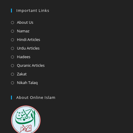
Important Links
Opens
About Us
in
Opens
Namaz
a
in
Opens
Hindi Articles
new
a
in
Opens
Urdu Articles
tab
new
a
in
Opens
Hadees
tab
new
a
in
Opens
Quranic Articles
tab
new
a
in
Opens
Zakat
tab
new
a
in
Opens
Nikah Talaq
tab
new
a
in
tab
new
a
About Online Islam
tab
new
tab