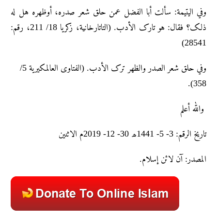
وفي الیتیمة: سألت أبا الفضل عمن حلق شعر صدره، أوظهره هل له
ذلک؟ فقال: هو تارک الأدب. (التاتارخانیة، زکریا 18/ 211، رقم:
28541)
وفي حلق شعر الصدر والظھر ترک الأدب. (الفتاوی العالمکیریة 5/
358).
والله أعلم
تاريخ الرقم: 3- 5- 1441ھ 30- 12- 2019م الاثنین
المصدر: آن لائن إسلام.