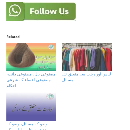
Related
لباس اور زینت سے متعلق نئے
مصنوعی بال، مصنوعی دانت،
مسائل
مصنوعی اعضاء كے شرعى
احكام
وضو کے مسائل، وضو کے
جدید مسائل، طہارت کے