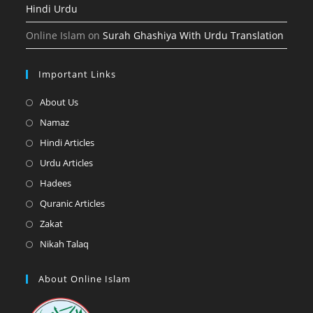
Hindi Urdu
Online Islam
on
Surah Ghashiya With Urdu Translation
Important Links
Opens
About Us
in
Opens
Namaz
a
in
Opens
Hindi Articles
new
a
in
Opens
Urdu Articles
tab
new
a
in
Opens
Hadees
tab
new
a
in
Opens
Quranic Articles
tab
new
a
in
Opens
Zakat
tab
new
a
in
Opens
Nikah Talaq
tab
new
a
in
tab
new
a
About Online Islam
tab
new
tab