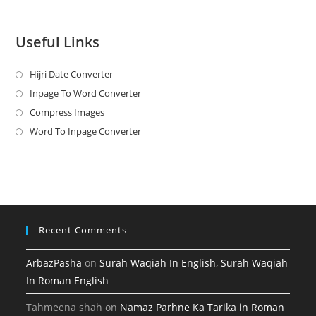
Useful Links
Hijri Date Converter
Opens
in
Inpage To Word Converter
Opens
a
in
Compress Images
Opens
new
a
in
Word To Inpage Converter
Opens
tab
new
a
in
tab
new
a
tab
new
tab
Recent Comments
ArbazPasha
on
Surah Waqiah In English, Surah Waqiah
In Roman English
Tahmeena shah
on
Namaz Parhne Ka Tarika in Roman