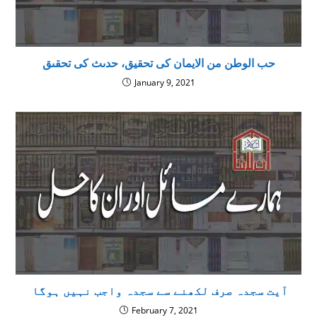
حب الوطن من الایمان کی تحقیق، حدىث كى تحقىق
January 9, 2021
آیت سجدہ صرف لکھنے سے سجدہ واجب نہیں ہوگا
February 7, 2021