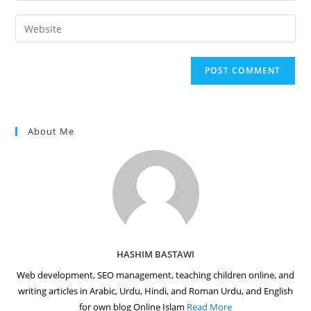
username
email
Enter
to
address
your
comment
to
website
comment
URL
(optional)
About Me
HASHIM BASTAWI
Web development, SEO management, teaching children online, and
writing articles in Arabic, Urdu, Hindi, and Roman Urdu, and English
for own blog Online Islam
Read More