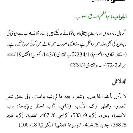
باسم الملھم للصدق والصواب:
الجواب
اگر بال زیادہ ہوں اور باعث پریشانی ہوں تو کاٹے جاسکتے ہیں بلا عذر خلاف ادب ہے، بیوی کی
ناپسندیدگی بھی عذر میں داخل ہے لہذا ایسی صورت میں کاٹنے میں کوئی حرج نہیں ہے۔
(مستفاد: فتاوی دار العلوم 16/ 234، کتاب الفتاوی 6/ 143، محمودیہ ڈابھیل 19/ 44،
میرٹھ 2/ 472، امداد الفتاوی 4/ 224)
الدلائل
لا بأس بأخذ الحاجبین، وشعر وجهه ما لم یشبه بالمخنث. وفي حلق شعر
الصدر، والظهر ترک الأدب. (شامي، کتاب الحظر والإباحة، باب
الاستبراء وغیره، زکریا 9/ 583، کراچي 6/ 407، الهندیة، زکریا قدیم
5/ 358، جدید 5/ 414، الموسوعة الفقهیة الکویتیة 18/ 100)