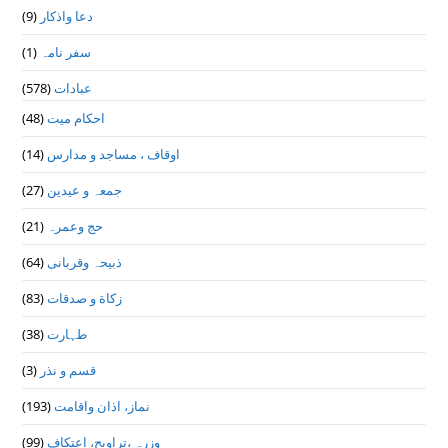
(9)
دعا واذكار
(1)
سفر نامہ
(578)
عبادات
(48)
احکام میت
(14)
اوقاف ، مساجد و مدارس
(27)
جمعہ و عیدین
(21)
حج وعمرہ
(64)
ذبیحہ وقربانی
(83)
زکاة و صدقات
(38)
طہارت
(3)
قسم و نذر
(193)
نماز، اذان واقامت
(99)
وزرہ ،تراويح، اعتكاف