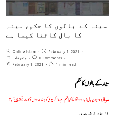
سینہ کے بالوں کا حکم، سینہ
کا بال کاٹنا کیسا ہے
Post
Post
Online Islam
February 1, 2021
author:
published:
Post
Post
متفرقات
0 Comments
category:
comments:
Post
Reading
February 1, 2021
1 min read
last
time:
modified:
سینہ کے بالوں کا حکم
سینہ پر بال زیادہ ہوتو اسکا کیا حکم ہے؟ اگر بیوی کو پسند نہ ہوں تو کاٹ سکتے ہیں کیا؟
سوال:
محمد انور داودی
المستفتی