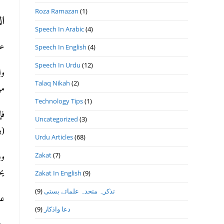
Roza Ramazan
(1)
ال
Speech In Arabic
(4)
عن
Speech In English
(4)
Speech In Urdu
(12)
وا
Talaq Nikah
(2)
من 
Technology Tips
(1)
فإ
Uncategorized
(3)
(رد 
Urdu Articles
(68)
Zakat
(7)
وذ
يحت
Zakat In English
(9)
تذكرہ متحدہ علمائے بستى
(9)
عل
دعا واذكار
(9)