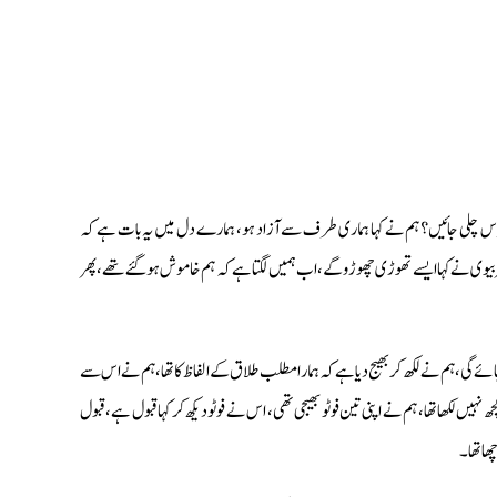
کے پاس چلی جائیں؟ ہم نے کہا ہماری طرف سے آزاد ہو، ہمارے دل میں یہ بات ہے کہ
 پھر بیوی نے کہا ایسے تھوڑی چھوڑو گے، اب ہمیں لگتا ہے کہ ہم خاموش ہوگئے تھے، پھر
ہوجائے گی، ہم نے لکھ کر بھیج دیا ہے کہ ہمارا مطلب طلاق کے الفاظ کا تھا، ہم نے اس سے
چھ نہیں لکھا تھا، ہم نے اپنی تین فوٹو بھیجی تھی، اس نے فوٹو دیکھ کر کہا قبول ہے، قبول
ا تھا۔