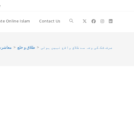
e
te Online Islam
Contact Us
Toggle
website
صرف شک کی وجہ سے طلاق واقع نہیں ہوتی
>
طلاق و خلع
>
معاشر
search