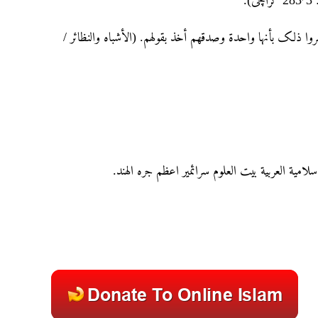
.
 ذلک بأنها واحدۃ وصدقهم أخذ بقولهم. (الأشباہ والنظائر /
سلامية العربية بيت العلوم سرائمير اعظم جره الهند.