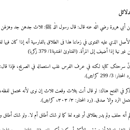
دلائل
 أبي هریرۃ رضي اللٰه عنه قال: قال رسول اللٰہ ﷺ: ثلاث جدهن جد وهزلهن جد: 
لأصل الذي علیه الفتوی في زماننا هذا فی الطلاق بالفارسیة أنه إذا کان فیه
غیر نیة إذا أضیف إلی المرأۃ. (الفتاویٰ الهندیة1/ 379 زکریا)
نّ سرحتک کنایۃ لکنه في عرف الفرس غلب استعماله في الصریح، فإذا قال: رہ
المحتار: 3/ 299 کراچی).
كر في الفتح هناك: لو قال أنت بثلاث وقعت ثلاث إن نوى لأنه محتمل لفظه، و
مل الرد وإلا صدق. (رد المحتار: ٣/ ٣٠٣، كراچی).
م أنه حلف ولم يدر بطلاق أو غيره لغا كما لو شك أطلق أم لا. ولو شك أطلق واحد