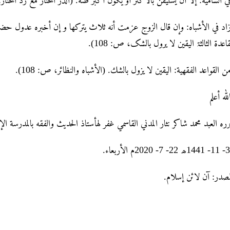
ي الشامیة: إلا أن یستیقن بالأکثر أو یکون أکبر ظنه. (الدر المختار مع رد المحتار: 3؍283 کراچی)
اد في الأشباہ: وإن قال الزوج عزمت أنه ثلاث یترکها و إن أخبرہ عدول حضروا
قاعدۃ الثالثۃ الیقین لا یرول بالشک، ص: 108).
ن القواعد الفقهية: اليقين لا يزول بالشك. (الأشباہ والنظائر، ص: 108).
لله أعلم
ره العبد محمد شاکر نثار المدني القاسمي غفر لهأستاذ الحديث والفقه بالمدرسة الإ
7- 2020م الأربعاء.
مصدر: آن لائن إسلام.