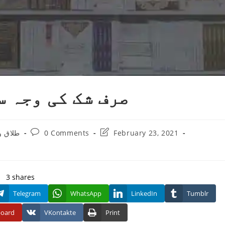
صرف شک کی وجہ س
Post
Post
February 23, 2021
0 Comments
طلاق و
:
comments:
last
modified:
3
shares
Telegram
WhatsApp
LinkedIn
Tumblr
board
VKontakte
Print