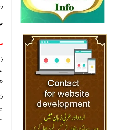
(سل
صر
سو
ہم
بی
یہ 
ہے