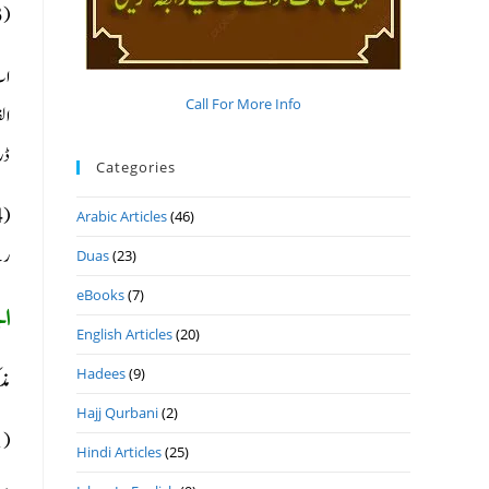
(3) بیوی سے بحث کے دوران، بیوی نے ہم سے کہا ہم کو چھوڑ دو، ہم نے کہا چھوڑ دئیے، چھوڑ دیں گے۔ (اس پر مفتی صاحب نے کہا تھا ایک طلاق ہوگئی)
اب
Call For More Info
ال
ڈر 
Categories
Arabic Articles
(46)
رہ
Duas
(23)
eBooks
(7)
ال
English Articles
(20)
Hadees
(9)
مذ
Hajj Qurbani
(2)
(1) بیوی کو یہ کہنا کہ تم آزاد ہو اس سے ایک طلاق رجعی پڑتی ہے۔ (امداد الفتاوی: 2/ 370).
Hindi Articles
(25)