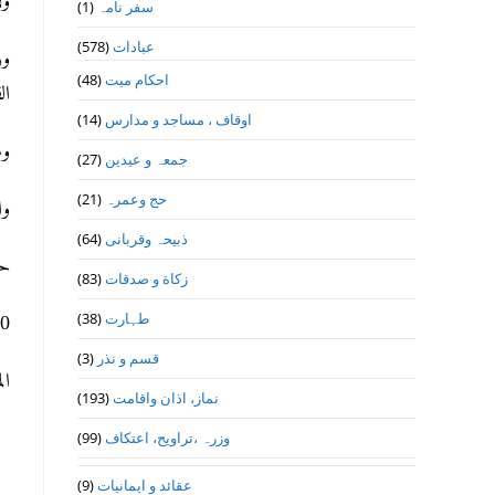
وف
سفر نامہ
(1)
عبادات
(578)
وز
احکام میت
(48)
ال
اوقاف ، مساجد و مدارس
(14)
وم
جمعہ و عیدین
(27)
حج وعمرہ
(21)
وا
ذبیحہ وقربانی
(64)
حر
زکاة و صدقات
(83)
طہارت
(38)
30- 11- 1441ھ 22- 
قسم و نذر
(3)
ال
نماز، اذان واقامت
(193)
وزرہ ،تراويح، اعتكاف
(99)
عقائد و ایمانیات
(9)