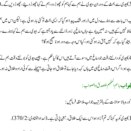
 اس بات سے ہمارے دل میں ڈر اور شک پیدا ہوگیا کہ ایسی بحث تو کئی بار ہوئی ہے؛ لیکن اس میں ہ
فاظ نہیں کہے ہیں، نہ ہمیں یاد ہے، ہاں دماغ پر زور ڈالنے سے یاد آتا ہے کہ بیوی سے ہم نے کہا ہمارے
بیٹھ گیا ہے کہ کہیں آق نہ ہوگئی ہو، کیا اس وجہ سے دور ہونا صحیح ہوگا؟
(4) بیوی کو دانتے وقت جو دماغ میں وسوسے آتے ہیں اس کا کیا حکم ہے، جیسے بیوی کو بولتے وقت ہم ن
ے ہو، اگر اس وقت دماغ ہی میں ہاں کہہ دیا جائے تو طلاق ہو جاتی ہے؟ پہلے سے کوئی ارادہ طلاق نہ ہو۔
باسم الملھم للصدق والصواب:
جواب
کورہ بالا سوالات کے بالترتیب جواب ملاحظہ فرمائیں: