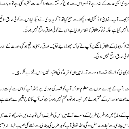
ر بیوی ابھی عدت کے اندر ہے تو شوہر اس سے رجوع کرسکتا ہے، اور اگر عدت ختم ہوگئی ہے تو دوبارہ نئے
(2) جب آپ نے اپنی فوٹو بھیجی اور دیکھنے سے منع کیا تھا تو گرچہ بیوی نے دیکھ لیا اس سے کوئی طلاق واقع 
ا نہیں کیا ہے، بلکہ فوٹو کو طلاق کا لفظ مراد لیا ہے اس لئے کوئی طلاق واقع نہیں ہوئی۔
(3) اگر بیوی کے طلاق مانگنے پر آپ نے کہا کہ چھوڑ دئیے تو ایک طلاق رجعی واقع ہوگئی، عدت کے اندر بیو
 کوئی طلاق واقع نہیں ہوئی۔
ٹ: آپ کے پورے سوال سے معلوم ہوا کہ آپ کو شبہہ کی بیماری ہے (اللہ آپ کو اس سے نجات دے) او
 ثابت ہو اور اس کے ختم ہونے میں شبہہ ہو تو وہ ختم نہیں ہوتی، چونکہ آپ کا نکاح یقین سے ثابت ہے
 کے دماغ میں جو طرح طرح کے وسوسے آتے ہیں اس کی طرف بالکل توجہ نہ دیں، فارغ اوقات میں حس
ر اس بیماری سے نجات حاصل ہوگی، اللہ تعالیٰ آپ کو ہر طرح کی بیماری سے شفاء کلی نصیب فرمائے. (آ