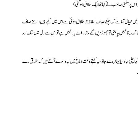
میں خیال آتا ہے کہ جتنے صاف الفاظ جو طلاق ہوئی ہے اس میں کہے ہیں، اتنے صاف
 ساتھ رہنا نہیں چاہتی تو چھوڑ دیں گے، جو۔ اے یاد نہیں ہے تو اس سے دل میں شک اور
ے کہا چلی جاؤ، یا یہاں سے جاؤ، یہ کہتے وقت دماغ میں یہ وسوسے آتے ہیں کہ طلاق دے