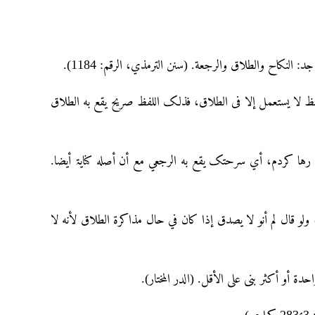
النکاح والطلاق والرجعة. (سنن الترمذي، الرقم: 1184).
ا لفظ لا یستعمل إلا فی الطلاق، فذلک اللفظ صریح یقع به الطلاق
ا کردم، أي سرحتک یقع به الرجعي مع أن أصله کنایۃ أیضا.
لو قال لم أنو لا يصدق إذا كان في حال مذاكرة الطلاق لأنه لا
ة أو أكثر بنى على الأقل. (الدر المختار).