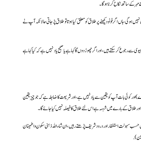
 مہر کے ساتھ نکاح کرنا ہوگا۔
نہیں ہوگی، ہاں اگر فوٹو دیکھنے پر طلاق کو معلق کیا ہوتا تو طلاق پڑ جاتی حالانکہ آپ نے
ی سے رجوع کرسکتے ہیں، اور اگر چھوڑ دوں گا کہا ہے یا صحیح یاد نہیں ہے کہ کیا کہا ہے
ر کوئی بات آپ کو یقین سے یاد نہیں ہے، اور شریعت کا ضابطہ ہے کہ جو چیز یقین
 اور طلاق کے بارے میں شبہہ ہے اس لئے طلاق کا فیصلہ نہیں کیا جائے گا۔
ب سہولت استغفار اور درود شریف پڑھتے رہیں، ان شاء اللہ ذہنی سکون واطمینان
مین).