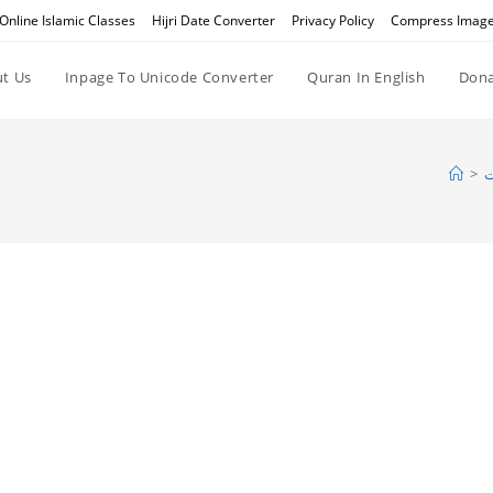
Online Islamic Classes
Hijri Date Converter
Privacy Policy
Compress Imag
t Us
Inpage To Unicode Converter
Quran In English
Dona
ت
>