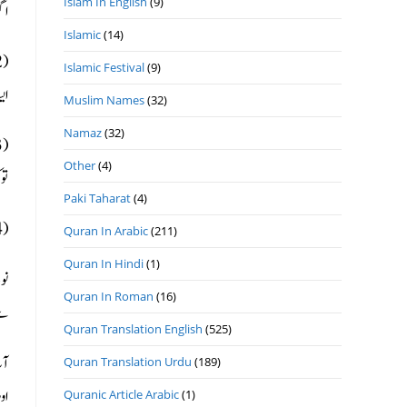
Islam In English
(9)
اگ
Islamic
(14)
Islamic Festival
(9)
ایس
Muslim Names
(32)
Namaz
(32)
Other
(4)
تو
Paki Taharat
(4)
(4) بیوی کو ڈانٹتے وقت جو وسوسے آتے ہیں ان کا شرعاً کوئی اعتبار نہیں، اس لئے بے فکر رہیں۔
Quran In Arabic
(211)
Quran In Hindi
(1)
نو
Quran In Roman
(16)
سے
Quran Translation English
(525)
آپ
Quran Translation Urdu
(189)
او
Quranic Article Arabic
(1)