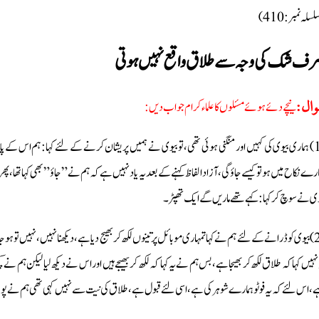
سلہ نمبر: 410)
ف شک کی وجہ سے طلاق واقع نہیں ہوتی
نیچے دئے ہوئے مسئلوں کا علماء کرام جواب دیں :
ال:
(1) ہماری بیوی کی کہیں اور منگنی ہوئی تھی، تو بیوی نے ہمیں پریشان کرنے کے لئے کہا: ہم اس 
ارے نکاح میں ہو تو کیسے جاؤگی، آزاد الفاظ کہنے کے بعد یہ یاد نہیں ہے کہ ہم نے ” جاؤ” بھی کہا تھا،
وی نے سوچ کر کہا: کہے تھے ماریں گے ایک تھپڑ۔
(2) بیوی کو ڈرانے کے لئے ہم نے کہا تمہاری موبائل پر تینوں لکھ کر بھیج دیا ہے، دیکھنا نہیں، نہیں تو 
نہیں کہا کہ طلاق لکھ کر بھیجا ہے، بس ہم نے یہ کہا کہ لکھ کر بھیجے ہیں اور اس نے دیکھ لیا لیکن ہم نے ک
، اس لئے کہ یہ فوٹو ہمارے شوہر کی ہے، اسی لئے قبول ہے، طلاق کی نیت سے نہیں کہی تھی ہم نے پوچھ