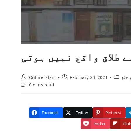
ے طلاق واقع نہیں ہوتی
Post
Post
Post
 خلع
February 23, 2021
Online Islam
author:
published:
category
Reading
6 mins read
time:
Facebook
Twitter
Pinterest
Pocket
Flip