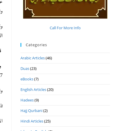
عن
و).
وق
Call For More Info
).
Categories
).
Arabic Articles
(46)
و:
Duas
(23)
).
eBooks
(7)
English Articles
(20)
وا
Hadees
(9)
تاريخ.
Hajj Qurbani
(2)
ا.
Hindi Articles
(25)