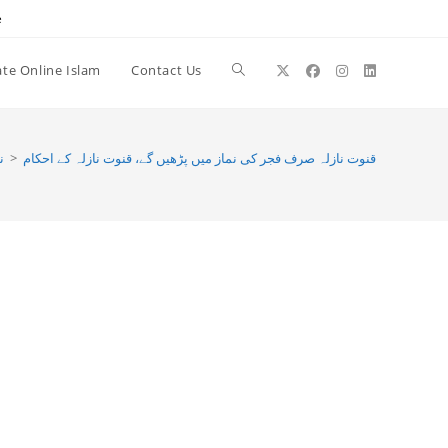
e
te Online Islam
Contact Us
Toggle
website
ن
>
قنوت نازلہ صرف فجر کی نماز میں پڑھیں گے، قنوت نازلہ کے احکام
search