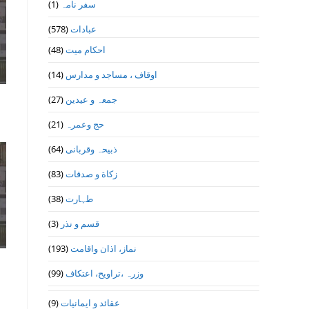
(1)
سفر نامہ
(578)
عبادات
(48)
احکام میت
(14)
اوقاف ، مساجد و مدارس
(27)
جمعہ و عیدین
(21)
حج وعمرہ
(64)
ذبیحہ وقربانی
(83)
زکاة و صدقات
(38)
طہارت
(3)
قسم و نذر
(193)
نماز، اذان واقامت
(99)
وزرہ ،تراويح، اعتكاف
(9)
عقائد و ایمانیات