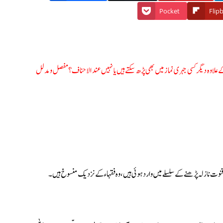
Pocket
Flip
علاوہ دیگر کسی جہری نماز میں بھی پڑھ سکتے ہیں یا نہیں عند الاحناف؟ مفصل و مدلل
قنوت نازلہ پڑھنے کے سلسلے میں وارد ہوئی ہیں، وہ فقہاء کے نزدیک منسوخ ہیں۔