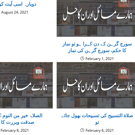
دوبارہ اسی آیت کو 
August 24, 2021
سورج گرہن کے دن کہرا ہو تو نماز
کا حکم، سورج گرہن کی نماز
February 1, 2021
صلاة التسبیح کی تسبیحات بھول جائے
تو
صدقت وبررت کا 
February 8, 2021
February 6, 2021