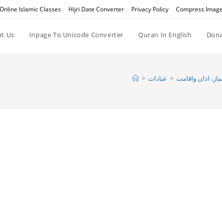
Online Islamic Classes
Hijri Date Converter
Privacy Policy
Compress Imag
t Us
Inpage To Unicode Converter
Quran In English
Dona
>
عبادات
>
ماز، اذان واقامت