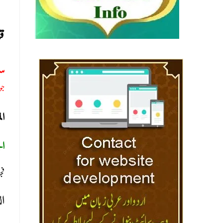
قن
س:
جوا
ا:
ال
فج
ال