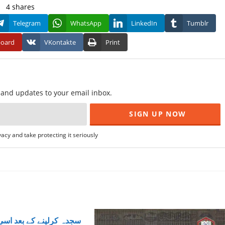
4
shares
Telegram
WhatsApp
LinkedIn
Tumblr
board
VKontakte
Print
f and updates to your email inbox.
acy and take protecting it seriously
سجدہ کرلینے کے بعد اس