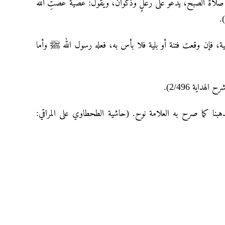
صلاة الصبح، یدعو علی رعلٍ وذکوان، ویقول: عصیّة عصتِ الله
ية، فإن وقعت فتنة أو بلية فلا بأس به، فعله رسول الله ﷺ وأما
هداية 2/496
ذهبنا كما صرح به العلامة نوح. (حاشية الطحطاوي على المراقي