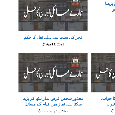
پڑھنا
فجر كى سنت سے پہلے نفل کا حکم
April 1, 2023
الصلاۃ خیر من النوم کا جواب،
معذور شخص فرض نماز بیٹھ کر پڑھ
ثبوت
سکتا ہے، نماز میں قیام کے مسائل
February 10, 2022