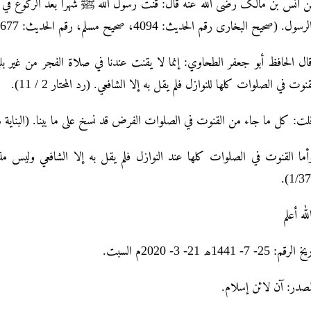
 أنس بن مالک رضی الله عنه قال: قنت رسول الله ﷺ شہراً بعد الرکوع في 
الرسول. (صحیح البخاری رقم الحدیث: 4094، صحیح مسلم، رقم الحدیث: 677
ال الحافظ أبو جعفر الطحاوي: إنما لا يقنت عندنا في صلاة الفجر من غير بل
القنوت في الصلوات كلها للنوازل فلم يقل به إلا الشافعي. (رد المحتار 2 / 11
قلت: كل ما جاء من القنوت في الصلوات الفرض قد نسخ على ما بينا. (البناية شرح ال
أما القنوت في الصلوات كلها عند النوازل فلم يقل به إلا الشافعي وليس م
1/377
لله أعلم
 الرقم: 25- 7- 1441ھ 21- 3- 2020م السبت
لمصدر: آن لائن إسلام