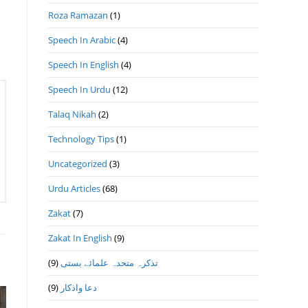
Roza Ramazan
(1)
Speech In Arabic
(4)
Speech In English
(4)
Speech In Urdu
(12)
Talaq Nikah
(2)
Technology Tips
(1)
Uncategorized
(3)
Urdu Articles
(68)
Zakat
(7)
Zakat In English
(9)
(9)
تذكرہ متحدہ علمائے بستى
(9)
دعا واذكار