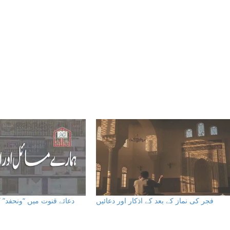
فجر کی نماز کے بعد کے اذکار اور دعائيں
دعائے قنوت میں “ونحفد””