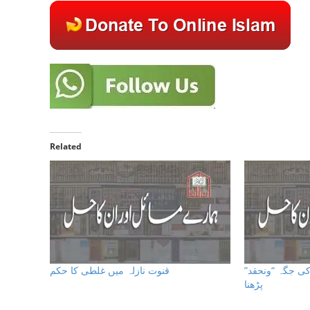
Related
 کی جگہ “ونحقد
قنوت نازلہ میں غلطی کا حکم
پڑھنا