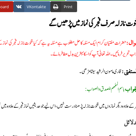
board
VKontakte
Print
وت نازلہ صرف فجر کی نماز میں پڑھیں گے
حضرات مفتیان کرام ایک مسئلہ کا حل مطلوب ہےمسئلہ یہ ہے کہ کیا قنوت نازلہ فجر کی نماز کے 
وال
ب تحریر فرمائیں۔ اللہ تعالیٰ آپ کو اسکا بہترین بدل عطا فرمائے۔
قاری مامون الرشید سیتامڑھی۔
لمستفتی
باسم الملھم للصدق والصواب:
جواب
ر کے علاوہ دیگر نمازوں میں قنوت نازلہ پڑھنا درست نہیں، اس لیے جو حدیثیں نماز فجر کے علاوہ میں 
دلائل