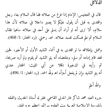
الدلائل
قال في التجنيس: الإمام إذا فرغ من صلاته فلما قال السلام جاء رجل
واقتدى به قبل أن يقول عليكم لا يصير داخلا في صلاته لأن هذا
سلام؛ ألا ترى أنه لو أراد أن يسلم على أحد في صلاته ساهيا فقال
السلام ثم علم فسكت تفسد صلاته. اهـ. رحمتي. (رد المحتار: 1/ 468).
وشمل بإطلاقه ما لو اقتدى به في أثناء التشهد الأول أو الأخير، فحين
قعد قام إمامه أو سلم، ومقتضاه أنه يتم التشهد ثم يقوم ولم أره صريحا،
ثم رأيته في الذخيرة ناقلا عن أبي الليث: المختار عندي
أنه يتم التشهد وإن لم يفعل أجزأه اهـ ولله الحمد. (رد المحتار: 1/ 496).
والله أعلم
حرره العبد محمد شاکر نثار المدني القاسمي غفر له أستاذ الحديث والفقه
بالمدرسة الإسلامية العربية بيت العلوم سرائمير اعظم جره الهند.