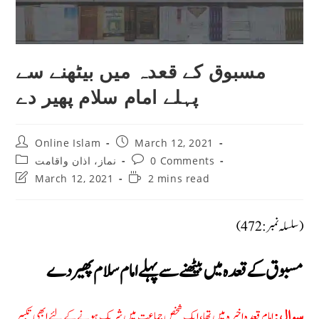
مسبوق کے قعدہ میں بیٹھنے سے
پہلے امام سلام پھیر دے
Post
Post
Online Islam
March 12, 2021
author:
published:
Post
Post
نماز، اذان واقامت
0 Comments
category:
comments:
Post
Reading
March 12, 2021
2 mins read
last
time:
modified:
(سلسلہ نمبر: 472)
مسبوق کے قعدہ میں بیٹھنے سے پہلے امام سلام پھیر دے
امام قعدہ اخیرہ میں تھا، ایک شخص جماعت میں شریک ہونے کے لئے ابھی تکبیر
سوال: