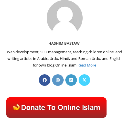
HASHIM BASTAWI
Web development, SEO management, teaching children online, and
writing articles in Arabic, Urdu, Hindi, and Roman Urdu, and English
for own blog Online Islam
Read More
Opens
Opens
Opens
Opens
in
in
in
in
a
a
a
a
new
new
new
new
tab
tab
tab
tab