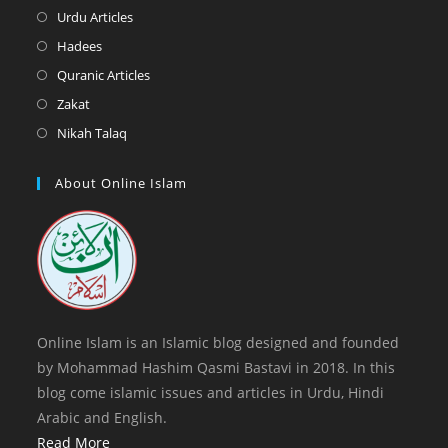
new
a
in
Opens
Urdu Articles
tab
new
a
in
Opens
Hadees
tab
new
a
in
Opens
Quranic Articles
tab
new
a
in
Opens
Zakat
tab
new
a
in
Opens
Nikah Talaq
tab
new
a
in
tab
new
a
About Online Islam
tab
new
tab
Online Islam is an Islamic blog designed and founded
by Mohammad Hashim Qasmi Bastavi in 2018. In this
blog come islamic issues and articles in Urdu, Hindi
Arabic and English.
Read More