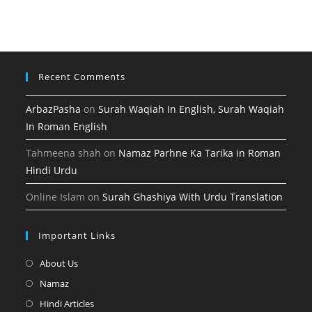
tab
new
a
tab
new
tab
Recent Comments
ArbazPasha
on
Surah Waqiah In English, Surah Waqiah
In Roman English
Tahmeena shah
on
Namaz Parhne Ka Tarika in Roman
Hindi Urdu
Online Islam
on
Surah Ghashiya With Urdu Translation
Important Links
Opens
About Us
in
Opens
Namaz
a
in
Opens
Hindi Articles