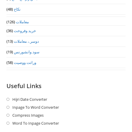
(48)
نکاح
(126)
معاملات
(36)
خرید وفروخت
(13)
دوسرے معاملات
(19)
سود وانشورنس
(58)
وراثت ووصيت
Useful Links
Hijri Date Converter
Opens
in
Inpage To Word Converter
Opens
a
in
Compress Images
Opens
new
a
in
Word To Inpage Converter
Opens
tab
new
a
in