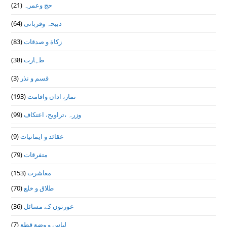
(21)
حج وعمرہ
(64)
ذبیحہ وقربانی
(83)
زکاة و صدقات
(38)
طہارت
(3)
قسم و نذر
(193)
نماز، اذان واقامت
(99)
وزرہ ،تراويح، اعتكاف
(9)
عقائد و ایمانیات
(79)
متفرقات
(153)
معاشرت
(70)
طلاق و خلع
(36)
عورتوں کے مسائل
(7)
لباس و وضع قطع