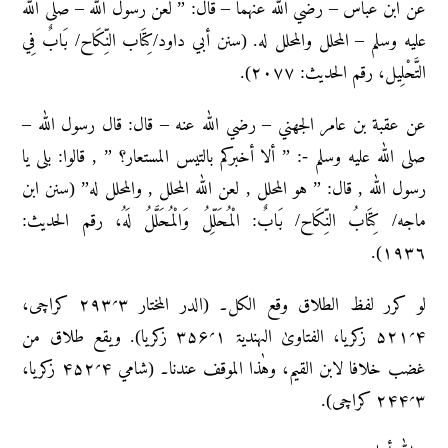
عن ابن عباس – رضي الله عنهما – قال: ” لعن رسول الله – صلى الله
عليه وسلم – المحلل والمحلل له. (سنن أبي داود/كِتَاب النِّكَاح/ بَابٌ فِي
التَّحْلِيل، رقم الحديث: ٢٠٧٧).
عن عقبة بن عامر الجهني – رضي الله عنه – قال: قال رسول الله –
صلى الله عليه وسلم -: ” ألا أخبركم بالتيس المستعار؟ ” , قالوا: بلى يا
رسول الله , قال: ” هو المحلل , لعن الله المحلل , والمحلل له” (سنن ابن
ماجه/ كِتَابُ النِّكَاح/ بَابٌ: الْمُحَلِّلُ وَالْمُحَلَّلُ لَهُ، رقم الحديث:
١٩٣٦).
لو کرر لفظ الطلاق وقع الکل۔ (الدر المختار ۳؍۲۹۳ کراچی،
۴؍۵۲۱ زکریا، الفتاویٰ الہندیۃ ۱؍۳۵۶ زکریا). ویقع طلاق من
غضب خلافا لابن القیم، وہٰذا الموقف عندنا۔ (شامي ۴؍۴۵۲ زکریا،
۳؍۲۴۴ کراچی).