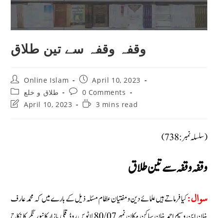
وقفہ وقفہ سے تین طلاق
Post
Post
Online Islam
April 10, 2023
author:
published:
Post
Post
0 Comments
طلاق و خلع
category:
comments:
Post
Reading
April 10, 2023
3 mins read
last
time:
modified:
(سلسلہ نمبر: 738)
وقفہ وقفہ سے تین طلاق
کیا فرماتے ہیں علمائے دین و مفتیان عظام مسئلہ ذیل کے بارے میں کہ محمد عارف
سوال:
خان ابن وسیم احمد خان ساکن مکان نمبر 80/07 لاٹوس روڈ قلی بازار کانپور نگر کا نکاح