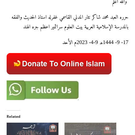
والله أعلم
حرره العبد محمد شاکر نثار المدني القاسمي غفرله استاذ الحديث والفقه
بالمدرسة الإسلامية العربية بيت العلوم سرائمير اعظم جره الهند
17- 9- 1444ھ 9-4- 2023م الأحد
Related