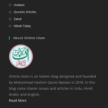
tab
new
a
in
Opens
Hadees
tab
new
a
in
Opens
Quranic Articles
tab
new
a
in
Opens
Zakat
tab
new
a
in
Opens
Nikah Talaq
tab
new
a
in
tab
new
a
About Online Islam
tab
new
tab
Online Islam is an Islamic blog designed and founded
by Mohammad Hashim Qasmi Bastavi in 2018. In this
blog come islamic issues and articles in Urdu, Hindi
Arabic and English.
Read More