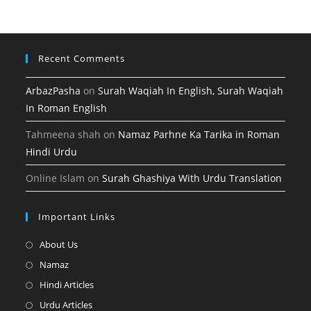
tab
new
tab
Recent Comments
ArbazPasha
on
Surah Waqiah In English, Surah Waqiah
In Roman English
Tahmeena shah
on
Namaz Parhne Ka Tarika in Roman
Hindi Urdu
Online Islam
on
Surah Ghashiya With Urdu Translation
Important Links
Opens
About Us
in
Opens
Namaz
a
in
Opens
Hindi Articles
new
a
in
Opens
Urdu Articles