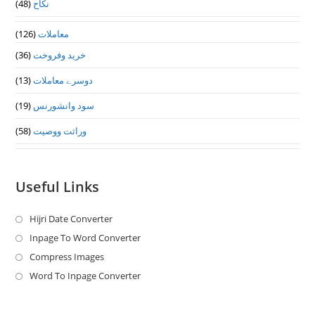
نکاح
(48)
معاملات
(126)
خرید وفروخت
(36)
دوسرے معاملات
(13)
سود وانشورنس
(19)
وراثت ووصيت
(58)
Useful Links
Hijri Date Converter
Opens
in
Inpage To Word Converter
Opens
a
in
Compress Images
Opens
new
a
in
Word To Inpage Converter
Opens
tab
new
a
in
tab
new
a