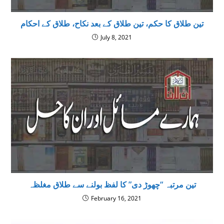
تین طلاق کا حکم، تین طلاق کے بعد نکاح، طلاق کے احکام
July 8, 2021
تین مرتبہ “چھوڑ دی” كا لفظ بولنے سے طلاق مغلظہ
February 16, 2021