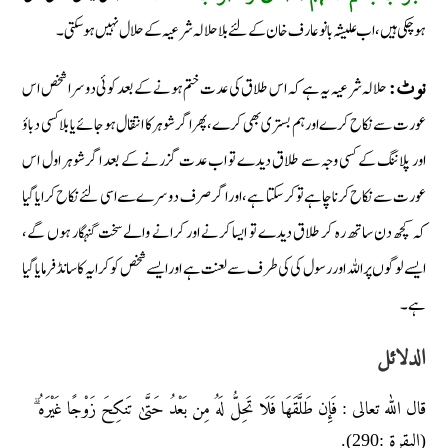
ہوچکی ہیں، اب علیشہ بانو عارف خان کے لئے بلا حلالہ شرعیہ کے حلال نہیں ہوسکتی۔
حلالہ شرعیہ یہ ہے کہ اس طلاق کی عدت ختم ہونے کے بعد کوئی دوسرا شخص اس
نوٹ:
عورت سے نکاح کرے اور ہم بستری بھی کرے، پھر اگر شوہر کا انتقال ہوجائے یا بلا کسی دباؤ
اور پلاننگ کے کسی وجہ سے طلاق دیدے تو اب عدت گزرنے کے بعد اگر شوہر اول اس
عورت سے نکاح کرنا چاہے تو کرسکتا ہے، اور اگر صرف دوسرے سے اسی لئے نکاح کرایا گیا
کہ کچھ دن ساتھ رہ کر طلاق دیدے تو ایسا کرنے اور کرانے والے سخت گنہگار ہوں گے،
ایسے لوگوں پر اللہ اور رسول کی کی طرف سے لعنت ہے اور ایسے شخص کو کرایہ کا سانڈ فرمایا گیا
ہے۔
الدلائل
قال الله تعالى : فَإِن طَلَّقَهَا فَلَا تَحِلُّ لَهُ مِن بَعْدُ حَتَّىٰ تَنكِحَ زَوْجًا غَيْرَهُ ۗ
(البقرة :290).