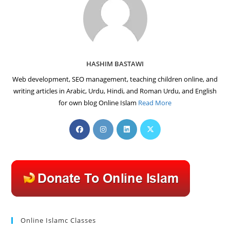
HASHIM BASTAWI
Web development, SEO management, teaching children online, and
writing articles in Arabic, Urdu, Hindi, and Roman Urdu, and English
for own blog Online Islam
Read More
Opens
Opens
Opens
Opens
in
in
in
in
a
a
a
a
new
new
new
new
tab
tab
tab
tab
Online Islamc Classes