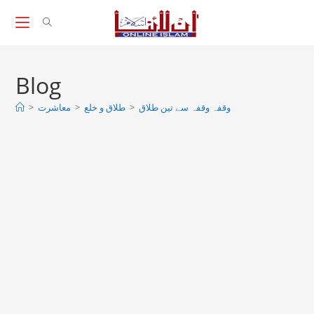
Skip
to
content
Blog
وقفہ وقفہ سے تین طلاق
>
طلاق و خلع
>
معاشرت
>