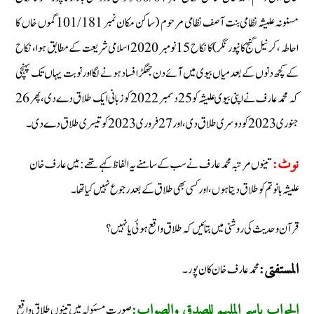
مسنونہ علیشہ نظامی بنت آصف نظامی مرحوم (ساکن مکان نمبر 101/181 گموں خاں کا
احاطہ ،کرنیل گنج کانپور نگر) کا نکاح 15 نومبر 2020 اسلامی شریعت کے مطابق ہوا، نکاح
کے کچھ دنوں کے بعد میاں بیوی میں آئے دن جھگڑا فساد ہونے لگا اور نوبت یہاں تک پہنچی
کہ محمد عارف نے اپنی بیوی علیشہ کو 25 دسمبر 2022 کو زبانی ایک طلاق دے دی، پھر 26
جنوری 2023 کو دوسری طلاق دی، اور 27 فروری 2023 کو تیسری طلاق دے دی۔
تینوں مرتبہ محمد عارف نے سب کے سامنے یہ الفاظ کہے تھے: میں عارف خان
نوٹ:
علیشہ بانو تم کو طلاق دیتا ہوں، اور کسی بھی طلاق کے بعد رجوع نہیں کیا تھا۔
قرآن وحدیث کی روشنی میں بتائیں کہ طلاق واقع ہوئی یا نہیں؟
محمد عارف خان کان پور۔
المستفتی:
صورت مسئولہ میں تینوں طلاق واقع
الجواب باسم الملہم للصدق والصواب: