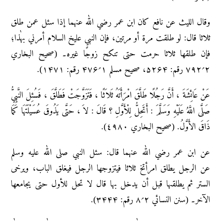
وقال اللیث عن نافع کان ابن عمر رضي اللّٰه عنهما إذا سئل عمن طلق
ثلاثا قال: لو طلقت مرۃ أو مرتین، فإن النبي علیخ السلام أمرني بہٰذا؛
فإن طلقها ثلاثا حرمت حتی تنکح زوجًا غیرہ۔ (صحیح البخاري
۲؍۷۹۲ رقم: ۵۲۶۴، صحیح مسلم ۱؍۴۷۶ رقم: ۱۴۷۱).
عَنْ عَائِشَةَ ، أَنَّ رَجُلًا طَلَّقَ امْرَأَتَهُ ثَلاَثًا ، فَتَزَوَّجَتْ فَطَلَّقَ ، فَسُئِلَ النَّبِيُّ
صَلَّى اللَّهُ عَلَيْهِ وَسَلَّمَ : أَتَحِلُّ لِلْأَوَّلِ ؟ قَالَ : لاَ ، حَتَّى يَذُوقَ عُسَيْلَتَهَا كَمَا
ذَاقَ الأَوَّلُ. (صحيح البخاري ٤٩٨٠).
عن ابن عمر رضي اللّٰه عنهما قال: سئل النبي صلی اللّٰه علیه وسلم
عن الرجل یطلق امرأتخ ثلاثا فیتزوجها الرجل فیغلق الباب، ویرخی
الستر ثم یطلقہا قبل أن یدخل بها قال لا تحل للأول حتی یجامعها
الآخر۔ (سنن النسائي ۲؍۸ رقم: ۳۴۴۴).