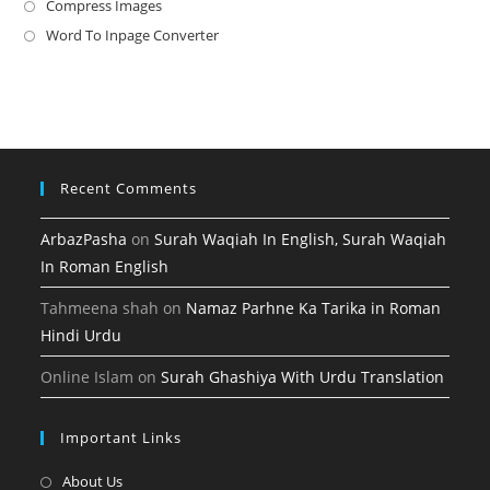
a
in
Compress Images
Opens
new
a
in
Word To Inpage Converter
Opens
tab
new
a
in
tab
new
a
tab
new
tab
Recent Comments
ArbazPasha
on
Surah Waqiah In English, Surah Waqiah
In Roman English
Tahmeena shah
on
Namaz Parhne Ka Tarika in Roman
Hindi Urdu
Online Islam
on
Surah Ghashiya With Urdu Translation
Important Links
Opens
About Us