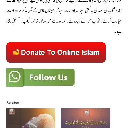
کرنا، یہ تمام چیزیں ویڈیو کالنگ کے ذریعے حاصل کی جاسکتی ہیں، اس لیے اس پر عیادت کے
اجرو ثواب کی امید کی جاسکتی ہے، یہ اور بات ہے کہ ہسپتال یا اس کے گھرجاکر براہِ راست
عیادت کرنے کا ثواب اس سے زیادہ ہے۔ اور حدیث میں مذکور خاص ثواب کا مستحق وہی
ہے۔
Related