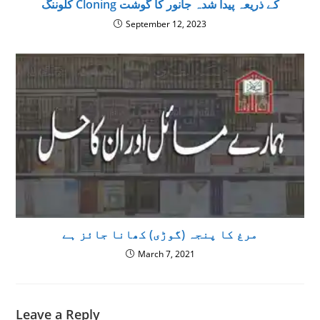
کلوننگ Cloning کے ذریعہ پیدا شدہ جانور کا گوشت
September 12, 2023
مرغ کا پنجہ (گوڑى) کھانا جائز ہے
March 7, 2021
Leave a Reply