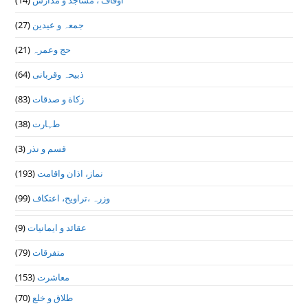
(14)
اوقاف ، مساجد و مدارس
(27)
جمعہ و عیدین
(21)
حج وعمرہ
(64)
ذبیحہ وقربانی
(83)
زکاة و صدقات
(38)
طہارت
(3)
قسم و نذر
(193)
نماز، اذان واقامت
(99)
وزرہ ،تراويح، اعتكاف
(9)
عقائد و ایمانیات
(79)
متفرقات
(153)
معاشرت
(70)
طلاق و خلع