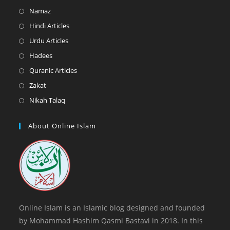
in
Opens
Namaz
a
in
Opens
Hindi Articles
new
a
in
Opens
Urdu Articles
tab
new
a
in
Opens
Hadees
tab
new
a
in
Opens
Quranic Articles
tab
new
a
in
Opens
Zakat
tab
new
a
in
Opens
Nikah Talaq
tab
new
a
in
tab
new
a
About Online Islam
tab
new
tab
Online Islam is an Islamic blog designed and founded
by Mohammad Hashim Qasmi Bastavi in 2018. In this