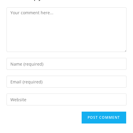
Comment
Enter
your
name
Enter
or
your
username
email
Enter
to
address
your
comment
to
website
comment
URL
(optional)