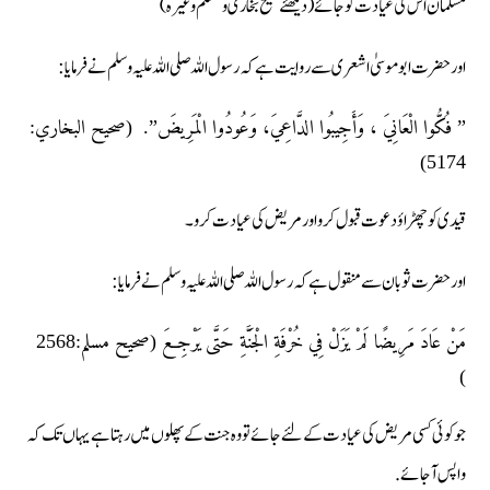
مسلمان اس کی عیادت کو جائے (دیکھئے صحیح بخاری ومسلم وغیرہ )
اور حضرت ابو موسیٰ اشعری سے روایت ہے کہ رسول اللہ صلی اللہ علیہ وسلم نے فرمایا:
” فُكُّوا الْعَانِيَ ، وَأَجِيبُوا الدَّاعِيَ، وَعُودُوا الْمَرِيضَ”. (صحيح البخاري:
5174)
قیدی کو چھڑاؤ دعوت قبول کرو اور مریض کی عیادت کرو۔
اور حضرت ثوبان سے منقول ہے کہ رسول اللہ صلی اللہ علیہ وسلم نے فرمایا:
مَنْ عَادَ مَرِيضًا لَمْ يَزَلْ فِي خُرْفَةِ الْجَنَّةِ حَتَّى يَرْجِعَ (صحيح مسلم:2568
)
جو کوئی کسی مریض کی عیادت کے لئے جائے تو وہ جنت کے پھلوں میں رہتا ہے یہاں تک کہ
واپس آجائے.