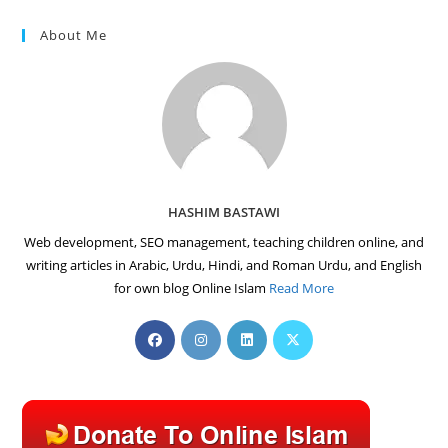
About Me
HASHIM BASTAWI
Web development, SEO management, teaching children online, and
writing articles in Arabic, Urdu, Hindi, and Roman Urdu, and English
for own blog Online Islam
Read More
Opens
Opens
Opens
Opens
in
in
in
in
a
a
a
a
new
new
new
new
tab
tab
tab
tab