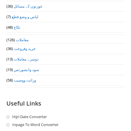
(36)
عورتوں کے مسائل
(7)
لباس و وضع قطع
(48)
نکاح
(126)
معاملات
(36)
خرید وفروخت
(13)
دوسرے معاملات
(19)
سود وانشورنس
(58)
وراثت ووصيت
Useful Links
Hijri Date Converter
Opens
in
Inpage To Word Converter
Opens