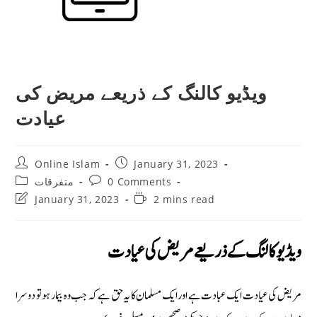
ویڈیو کالنگ کے ذریعے مریض کی
عیادت
Post
Post
Online Islam
January 31, 2023
author:
published:
Post
Post
متفرقات
0 Comments
category:
comments:
Post
Reading
January 31, 2023
2 mins read
last
time:
modified:
ویڈیو کالنگ کے ذریعے مریض کی عیادت
مریض کی عیادت ایک عبادت ہے اور ایک مسلمان کا یہ حق ہے کہ جب وہ بیمار ہو تو دوسرا