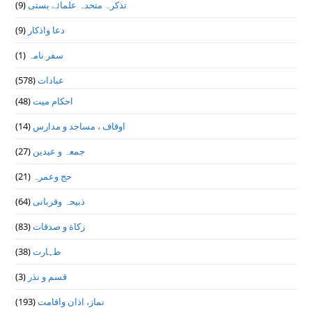
(9)
تذكرہ متحدہ علمائے بستى
(9)
دعا واذكار
(1)
سفر نامہ
(578)
عبادات
(48)
احکام میت
(14)
اوقاف ، مساجد و مدارس
(27)
جمعہ و عیدین
(21)
حج وعمرہ
(64)
ذبیحہ وقربانی
(83)
زکاة و صدقات
(38)
طہارت
(3)
قسم و نذر
(193)
نماز، اذان واقامت