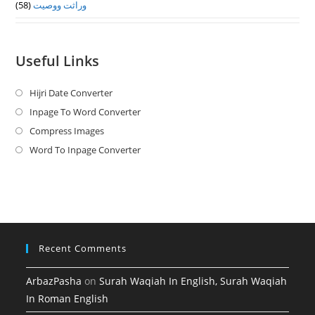
(58)
وراثت ووصيت
Useful Links
Hijri Date Converter
Opens
in
Inpage To Word Converter
Opens
a
in
Compress Images
Opens
new
a
in
Word To Inpage Converter
Opens
tab
new
a
in
tab
new
a
tab
new
tab
Recent Comments
ArbazPasha
on
Surah Waqiah In English, Surah Waqiah
In Roman English