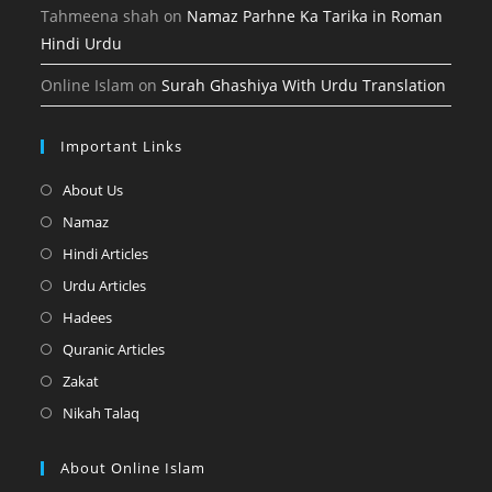
Tahmeena shah
on
Namaz Parhne Ka Tarika in Roman
Hindi Urdu
Online Islam
on
Surah Ghashiya With Urdu Translation
Important Links
Opens
About Us
in
Opens
Namaz
a
in
Opens
Hindi Articles
new
a
in
Opens
Urdu Articles
tab
new
a
in
Opens
Hadees
tab
new
a
in
Opens
Quranic Articles
tab
new
a
in
Opens
Zakat
tab
new
a
in
Opens
Nikah Talaq
tab
new
a
in
tab
new
a
About Online Islam
tab