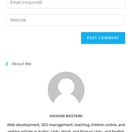
or
your
username
email
Enter
to
address
your
comment
to
website
comment
URL
(optional)
About Me
HASHIM BASTAWI
Web development, SEO management, teaching children online, and
writing articles in Arabic, Urdu, Hindi, and Roman Urdu, and English