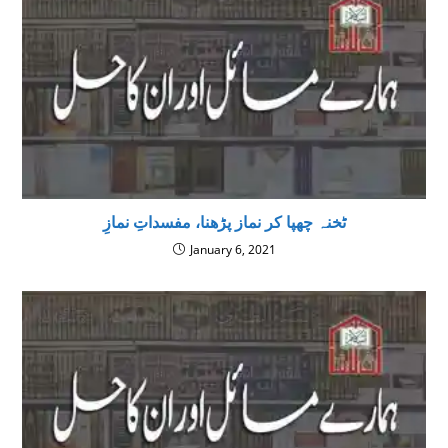
ٹخنہ چھپا کر نماز پڑھنا، مفسداتِ نمازِ
January 6, 2021