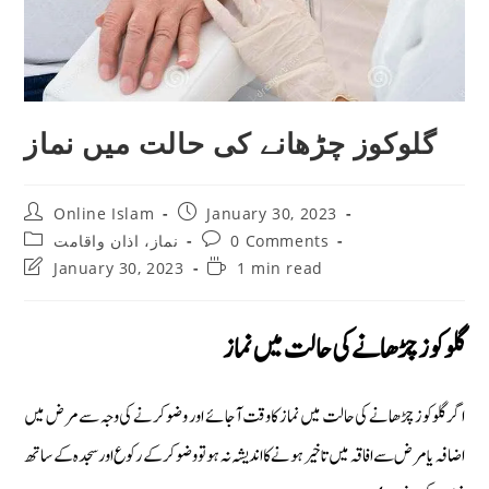
گلوکوز چڑھانے کی حالت میں نماز
Post
Post
Online Islam
January 30, 2023
author:
published:
Post
Post
نماز، اذان واقامت
0 Comments
category:
comments:
Post
Reading
January 30, 2023
1 min read
last
time:
modified:
گلوکوز چڑھانے کی حالت میں نماز
اگر گلوکوز چڑھانے کی حالت میں نماز کا وقت آجائے اور وضو کرنے کی وجہ سے مرض میں
اضافہ یامرض سے افاقہ میں تاخیر ہونے کااندیشہ نہ ہو تو وضو کرکے رکوع اور سجدہ کے ساتھ