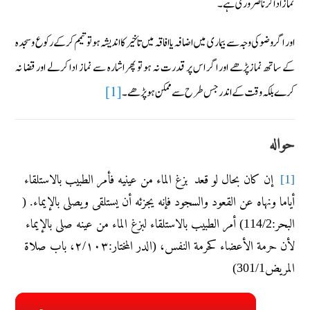
نماز ادا کرنا ضروری ہے۔
اور اگر وضو کی وجہ سے بیماری میں اضافہ یا افاقہ میں تأخیر کااندیشہ ہو تو تیمم کرکے رکوع وسجدہ
کے ساتھ نمازپڑھے اور اگر اس پر قدرت نہ ہو تو پھر اشارہ سے نماز ادا کرلے اور قضا نہ
[1]
کرے بلکہ وقت کے اندر جس طرح سے ممکن ہو پڑھے۔
حواله
إن کان بحال لو قعد بزغ الماء من عينيه فأمر الطبيب بالاستلقاء
[1]
أياما ونهاه عن القعود والسجود فإنه يجزئه أن يستلقی ويصلی بالإيماء. (
البحر:114/2) أمر الطبيب بالاستلقاء لبزغ الماء من عينه صلی بالإيماء
لأن حرمة الأعضاء کحرمة النفس، (الدر المختار:۲/۱۰۳، باب صلاۃ
المريض301/1)