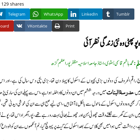
129
shares
Telegram
WhatsApp
LinkedIn
Tumblr
board
VKontakte
Print
 پو پھٹى وه نئى زندگى نظر آئى
محمد ہاشم قاسمى بستوى، استاذ جامعہ اسلاميہ مظفرپور اعظم گڑھ
لم:
 راقم الحروف كى دونوں بڑى بچيوں كے اسكول كا پہلا دن تھا، بڑى بچى دس سال كى ہے، اور اس سے
يں،
ميں درجہ ششم ميں ان دونوں كا داخلہ ہوا ہے، اس سے پہلے ان كى سارى پڑھائى
مدرسةالبنات
 كر بھى وہ دونوں اسكول كے ماحول سے بالكل نا آشنا ہيں، اسى ليےصبح ہى سے ان كى خوشى ديدنى تھى
، برداشت نہيں ہوا ميں بھى كلاس كے بعد اسكول كے گيٹ پر پہونچ گيا، نم آنكھوں سے ان كو الوداع كہا، 