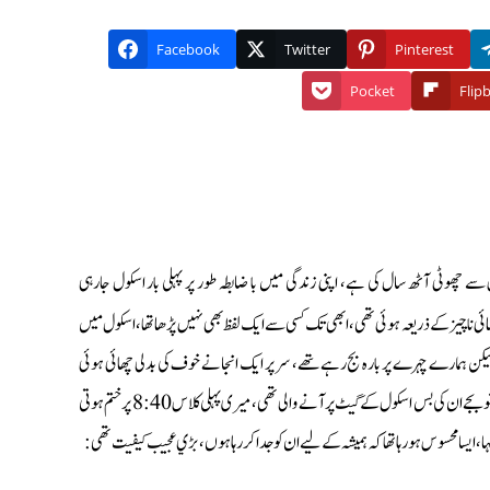
Facebook
Twitter
Pinterest
Pocket
Flip
 چھوٹى آٹھ سال كى ہے، اپنى زندگى ميں با ضابطہ طور پر پہلى بار اسكول جارہى
 ناچيز كے ذريعہ ہوئى تھى، ابھى تك كسى سے ايك لفظ بھى نہيں پڑھا تھا، اسكول ميں
، ليكن ہمارے چہرے پر بارہ بج رہےتھے، سر پر ايك انجانے خوف كى بدلى چھائى ہوئى
تھيں،ان كے گھر سے نكلتے وقت چھوٹى بہن اور چھوٹے بھائى بہت رو رہے تھے، پورا گھر اداس تھا، پونے نوبجے ان كى بس اسكول كے گيٹ پر آنے والى تھى، ميرى پہلى كلاس 8:40 پر ختم ہوتى
ايسا محسوس ہو رہا تھا كہ ہميشہ كے ليے ان كو جدا كر رہا ہوں، بڑي عجيب كيفيت تھى: