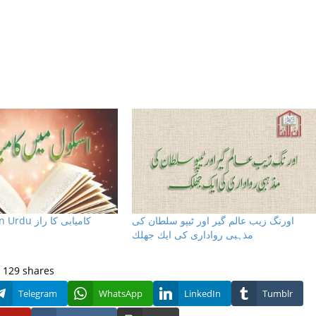
اورنگ زيب عالم گير اور ٹيپو سلطان كى
Urdu Kahani In Urdu کامیابی کا راز
مذہبى روادارى كى ايك جھلك
129
shares
Telegram
WhatsApp
LinkedIn
Tumblr