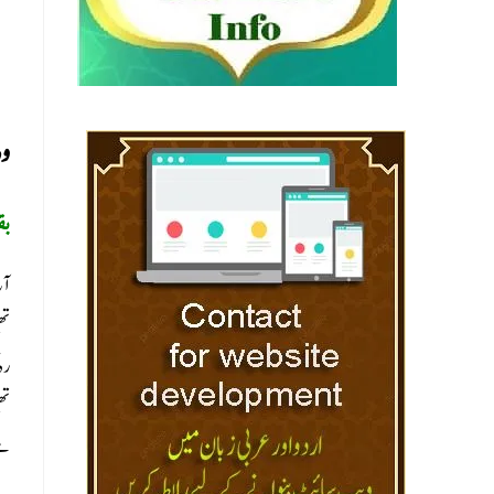
وه
بق
آج
تھ
رہ
ہے