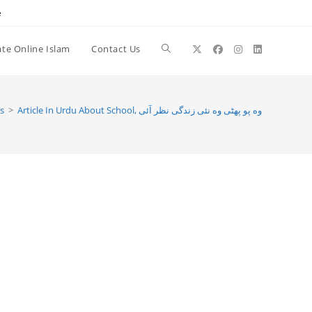
e
te Online Islam
Contact Us
Toggle
website
Article In Urdu About School, وه پو پھٹى وه نئى زندگى نظر آئى
>
es
search