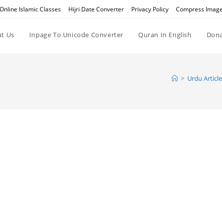
Online Islamic Classes
Hijri Date Converter
Privacy Policy
Compress Imag
t Us
Inpage To Unicode Converter
Quran In English
Dona
>
Urdu Articl