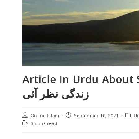
Article In Urdu , وه پو پھٹى وه نئى
زندگى نظر آئى
Post
Post
Post
Online Islam
September 10, 2021
Ur
author:
published:
catego
Reading
5 mins read
time: