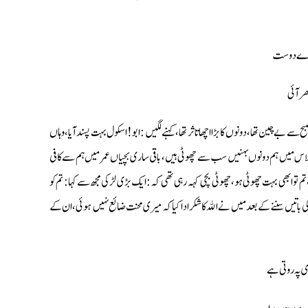
كھ اے دوست
ر آئى
چين تھا، دونوں كا بڑا اچھا تاثر تھا، كہنے لگيں : ابو !اسكول بہت پسند آيا، وہاں
ى كلاس ميں ہم دونوں بہنيں سب سے چھوٹى ہيں، باقى سارى بچياں عمر ميں ہم سے كافى
 تو ابھى بہت چھوٹى ہو،چھوٹى بچى كہہ رہى تھى كہ: ايك بڑى لڑكى مجھ سے كہا : تم كو
ں سننے كے بعد ميں نے الله كا شكر ادا كيا كہ ميرى محنت ضائع نہيں ہوئى، ان كے
 پہ روتى ہے