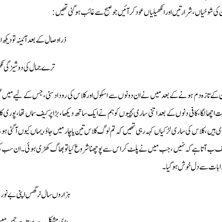
 كى شوخياں، شرارتيں اور اٹكھيلياں عود كر آئيں جو صبح سے غائب ہو گئى تھيں:
ذرا وصال كے بعد آئينہ تو دي
ترے جمال كى دوشيزگى نكھ
 كےتازہ دم ہونے كے بعد ميں نے ان دونوں سے اسكول اور كلاس كى روداد سنى، جس كے ليے ميں صبح سے بے 
ت اچھا لگا، كافى دنوں كے بعد اتنى سارى بچيوں كو ہم نے ايك ساتھ ديكھا، بڑا پركيف سماں تھا، پور
ى ہيں،كلاس كى سارى لڑكياں كہہ رہى تھيں كہ تم لوگ كلاس تين يا چار ميں جاؤ، يہاں كيوں آ گئى ہو، تم
ف ب آتا ہے كہ نہيں، جب ميں نےپلٹ كر اس سے پوچھنا شروع كيا تو بھاگ كھڑى ہوئى۔ ان سب كى باتي
ابات سے دل خوش ہوگيا۔
ہزاروں سال نر گس اپنى بے نورى