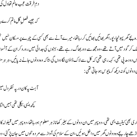
دمِ فرقت عجب عالم تھا دل كى 
كہ جيسے فصلِ گل ماتم كرے بادِ
رہ بجے گھر پہونچا،پورا گھر بھائيں بھائيں كر رہا تھا، ميرے آنے سے بھى كسى كے چہرے پر مسكان ن
ك كر گود ميں آتے تھے ، وہ مجھ سے دور بھاگ رہے تھے،بہنوں كى جدائى ميں رو رو كر ان كے آنسو
ں دودھ پى تھى، كہہ رہى تھى كہ كل سے لاك ڈاؤن لگا دوں گى، تاكہ وہ دونوں جانے نہ پائيں، ہر ہر منٹ پ
دونوں كو نہ ديكھ كر مايوس ہو جاتى تھى:
آہٹ پہ كان در پہ نظر دل مي
كچھ ايسى بيكلى تھى ہميں انت
ارى بھى كيفيت يہى تھى، دوپہر ميں ان دونوں كے بغير كهانازہر معلوم ہو رہاتھا، دوپہر ميں قيلولہ
ڑھے چار بجے وہ دونوں گھر ميں داخل ہوئيں، ان كے سلام كى آواز سے مردہ تنوں ميں جان پڑ گئى، دو