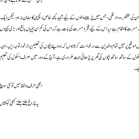
بڑى مشكل سے ہوتا ہے چمن ميں د
 ان كى مختصر روداد تھى، جس ميں پڑھنے والوں كے ليے شايد كچھ خاص دلچسپى كا سامان نہ ہو، ليكن ا
ر مسرت كا مقام ہے، يہ اس كے ليے فخر ومسرت كى بات ہے كہ اس كى كم سن بچياں بالغ اور بڑى بچيو
 موقع پر ميں تمام والدين سے درخواست كرتا ہوں كہ وہ اپنے بچوں كى تعليم پر از خود توجہ ديں ، ان
كول كے ساتھ ساتھ بچوں كى گھر پر پڑھائى بہت ضرورى ہے،آج كے دور ميں صرف اسكول كى تعليم 
۔
ابھى حرف ولفظ ميں تو نئى سوچ
يہ چراغ جلتے جلتے كبھى كہكشا