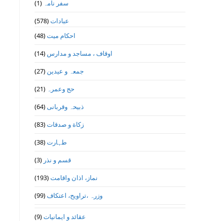
سفر نامہ
(1)
عبادات
(578)
احکام میت
(48)
اوقاف ، مساجد و مدارس
(14)
جمعہ و عیدین
(27)
حج وعمرہ
(21)
ذبیحہ وقربانی
(64)
زکاة و صدقات
(83)
طہارت
(38)
قسم و نذر
(3)
نماز، اذان واقامت
(193)
وزرہ ،تراويح، اعتكاف
(99)
عقائد و ایمانیات
(9)