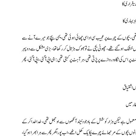
بيقرارى كا
 بہارى كا
ہيں تھى، بچوں كے چہرے پر عجيب سى اداسى چھائى ہوئى تھى،يہى بچے جو ميرے آنے سے
ں خشك ہوگئے تھے، چھوٹى بچى نے تو بھوك ہڑتال كر ركھا تھا، بڑى مشكل سے دوپہر
ر اس كى نگاہ دروازے پرپڑتى تھى، ہر آہٹ پر كہتى تھى: امى اپى آگئى ، اپى آگئى ، پھر
ں اشتياق
ظار ميں
 كا معمول ہےليكن ہزار كوشش كے باوجود نيند آنكھوں سے اوجھل تھى، خدا خدا كر كے
نوں بچوں كےمرجھائے چہرے يكايك كھل اٹھے، اب پورا گھر پھر سے ہرا بھرا ہو گيا،