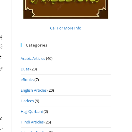
Call For More Info
با
Categories
ہم
مي
Arabic Articles
(46)
ان 
Duas
(23)
eBooks
(7)
English Articles
(20)
Hadees
(9)
Hajj Qurbani
(2)
ہم
Hindi Articles
(25)
سا