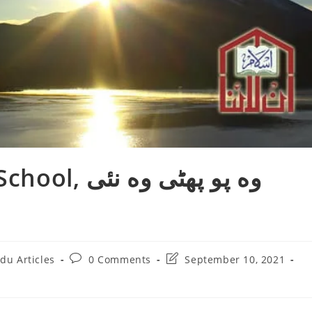
About School
Post
Post
du Articles
0 Comments
September 10, 2021
ry:
comments:
last
modified: