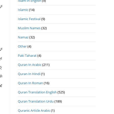
Islam In English
(9)
ان
Islamic
(14)
Islamic Festival
(9)
Muslim Names
(32)
Namaz
(32)
Other
(4)
ان
Paki Taharat
(4)
بہ
Quran In Arabic
(211)
بڑ
Quran In Hindi
(1)
ال
Quran In Roman
(16)
جو
Quran Translation English
(525)
Quran Translation Urdu
(189)
Quranic Article Arabic
(1)