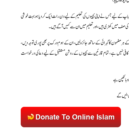
يدہ ور پيدا
يك باپ كے ليے جس نے اپنى بچيوں كى تعليم كے ليے دن رات ايك كر ديا ہو بہت خوشى
ں كى صف ميں كھڑى ہيں، اور تعليم ميں ان سے كہيں آگے ہيں۔
 كے ہر مضمون كا گہرائى كے ساتھ جائزہ ليں، ان كے ہوم ورك پر بھى پورى توجہ ديں ،
كافى نہيں ہے، تمام قارئين سے بچيوں كے روشن مستقبل كے ليے دعا كى درخواست
 وبانكپن ہے
ں بنيں گے