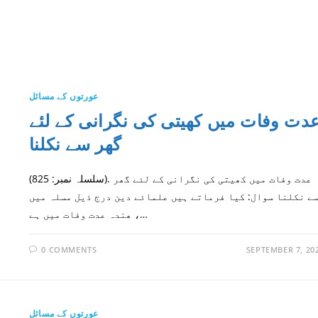
عورتوں کے مسائل
دت وفات میں کھیتی کی نگرانی کے لئے
گھر سے نکلنا
(سلسلہ نمبر: 825). عدت وفات میں کھیتی کی نگرانی کے لئے گھر
ے نکلنا سوال: کیا فرماتے ہیں علمائے دین درج ذیل مسلہ میں
، ھندہ عدت وفات میں ہے…
0 COMMENTS
SEPTEMBER 7, 20
عورتوں کے مسائل