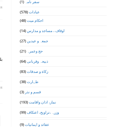
(1)
سفر نامہ
24
(578)
عبادات
(48)
احکام میت
(14)
اوقاف ، مساجد و مدارس
(27)
جمعہ و عیدین
(21)
حج وعمرہ
بل
(64)
ذبیحہ وقربانی
(83)
زکاة و صدقات
(38)
طہارت
24
(3)
قسم و نذر
(193)
نماز، اذان واقامت
(99)
وزرہ ،تراويح، اعتكاف
to the next page
(9)
عقائد و ایمانیات