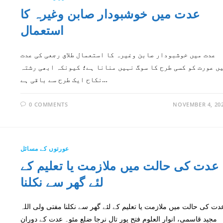
عدت میں خوشبودار صابن وغیرہ کا
استعمال
عدت میں خوشبودار صابن وغیرہ کا استعمال طلاق رجعی کی عدت
ں عورت کو کسی طرح کا سوگ نہیں منانا ہے؛ کیونکہ ابھی رشتہ
نکاح ایک طرح سے باقی ہے…
0 COMMENTS
NOVEMBER 4, 20
عورتوں کے مسائل
عدت کی حالت میں ملازمت یا تعلیم کے
لئے گھر سے نکلنا
دت کی حالت میں ملازمت یا تعلیم کے لئے گھر سے نکلنا مفتی ولی اللہ
مجید قاسمی، انوار العلوم فتح پور تال نرجا ضلع مئو۔ عدت کے دوران