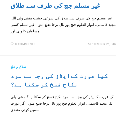
غیر مسلم جج کی طرف سے طلاق
غیر مسلم جج کی طرف سے طلاق كى شرعى حيثيت مفتی ولی اللہ
مجید قاسمی، انوار العلوم فتح پور تال نرجا ضلع مئو۔ غیر مسلم کسی
مسلمان کا ولی اور…
0 COMMENTS
SEPTEMBER 21, 20
طلاق و خلع
كيا عورت كےایڈز کی وجہ سے مرد
نکاح فسخ كر سكتا ہے؟
كيا عورت كےایڈز کی وجہ سے مرد نکاح فسخ كر سكتا ہے؟ مفتی ولی
اللہ مجید قاسمی، انوار العلوم فتح پور تال نرجا ضلع مئو۔ اگر عورت
میں کوئی متعدی…