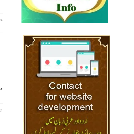
24
مف
24