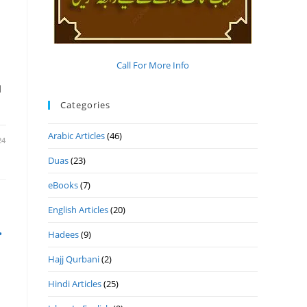
Call For More Info
ا
Categories
Arabic Articles
(46)
24
Duas
(23)
eBooks
(7)
English Articles
(20)
ج
Hadees
(9)
Hajj Qurbani
(2)
Hindi Articles
(25)