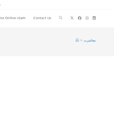
e
te Online Islam
Contact Us
Toggle
website
>
معاشرت
search