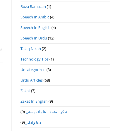
Roza Ramazan
(1)
Speech In Arabic
(4)
Speech In English
(4)
Speech In Urdu
(12)
Talaq Nikah
(2)
24
Technology Tips
(1)
Uncategorized
(3)
Urdu Articles
(68)
Zakat
(7)
Zakat In English
(9)
(9)
تذكرہ متحدہ علمائے بستى
(9)
دعا واذكار