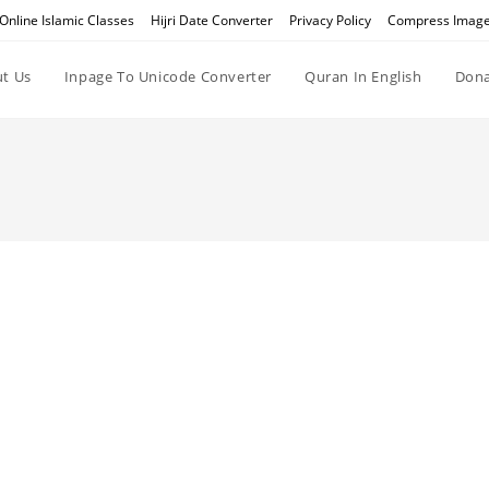
Online Islamic Classes
Hijri Date Converter
Privacy Policy
Compress Imag
t Us
Inpage To Unicode Converter
Quran In English
Dona