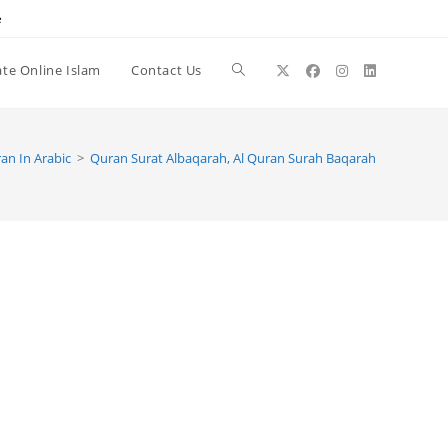
e
te Online Islam
Contact Us
Toggle
website
an In Arabic
>
Quran Surat Albaqarah, Al Quran Surah Baqarah
search