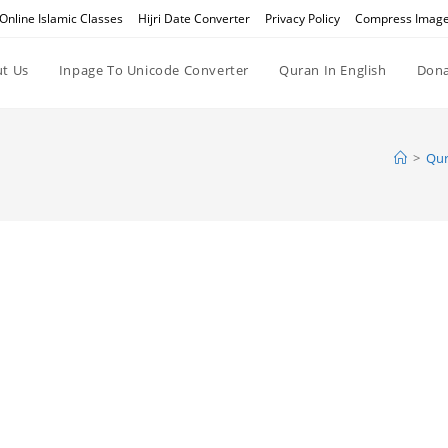
Online Islamic Classes
Hijri Date Converter
Privacy Policy
Compress Imag
t Us
Inpage To Unicode Converter
Quran In English
Dona
>
Qur