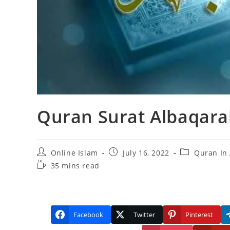
Quran Surat Albaqara
Post
Post
Post
Online Islam
July 16, 2022
Quran In 
author:
published:
category:
Reading
35 mins read
time:
Facebook
Twitter
Pinterest