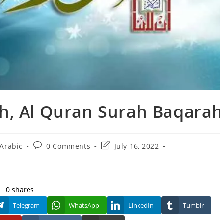
h, Al Quran Surah Baqara
Post
Post
Arabic
0 Comments
July 16, 2022
comments:
last
modified:
0
shares
Telegram
WhatsApp
LinkedIn
Tumblr