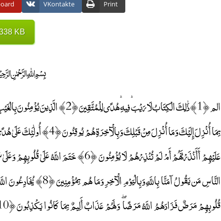
board
VKontakte
Print
 338 KB
﷽