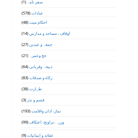
سفر نامہ
(1)
عبادات
(578)
احکام میت
(48)
اوقاف ، مساجد و مدارس
(14)
جمعہ و عیدین
(27)
حج وعمرہ
(21)
ذبیحہ وقربانی
(64)
زکاة و صدقات
(83)
طہارت
(38)
قسم و نذر
(3)
نماز، اذان واقامت
(193)
وزرہ ،تراويح، اعتكاف
(99)
عقائد و ایمانیات
(9)