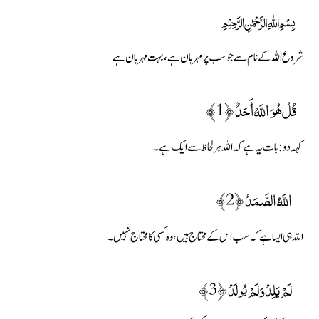
﷽
شروع اللہ کے نام سے جو سب پر مہربان ہے، بہت مہربان ہے
قُلْ هُوَ اللَّهُ أَحَدٌ ﴿1﴾
کہہ دو : بات یہ ہے کہ اللہ ہر لحاظ سے ایک ہے۔
اللَّهُ الصَّمَدُ ﴿2﴾
اللہ ہی ایسا ہے کہ سب اس کے محتاج ہیں، وہ کسی کا محتاج نہیں۔
لَمْ يَلِدْ وَلَمْ يُولَدْ ﴿3﴾