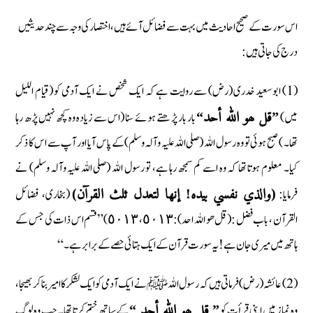
اس سورت کے صحیح احادیث میں بہت سے فضائل آئے ہیں، اختصار کی وجہ سے چند حدیثیں
درج کی جاتی ہیں:
(1) ابو سعید خدری (رض) سے روایت ہے کہ ایک شخص نے ایک آدمی کو (قیام اللیل
میں)
بار بار پڑھتے ہوئے سنا (اس سے زیادہ وہ کچھ نہیں پڑھ رہا
”قل ھو الله أحد“
تھا۔ ) صبح ہوئی تو وہ رسول اللہ (صلی اللہ علیہ وآلہ وسلم) کے پاس آیا اور آپ سے اس کا ذکر
کیا۔ معلوم ہوتا تھا کہ وہ اسے کم سمجھ رہا ہے، تو رسول اللہ (صلی اللہ علیہ وآلہ وسلم) نے
فرمایا:
(بخاری، فضائل
(والذي نفسي بیدہ! إنھا لتعدل ثلث القرآن)
القرآن ، باب فضل :(قل ھو اللہ احد): ٥٠١٣، ٥٠١٣)” قسم اس ذات کی جس کے
ہاتھ میں میری جان ہے ! یہ سورت قرآن کے ایک ہتائی حصے کے برابر ہے۔ “
(2) عائشہ (رض) فرماتی ہیں کہ رسول اللہ ﷺ نے ایک آدمی کو ایک لشکر کا امیر بنا کر بھیجا،
وہ نماز میں اپنی قرأت کو
کے ساتھ ختم کرتا تھا۔ جب وہ لوگ
” قل ھو الله أحد “