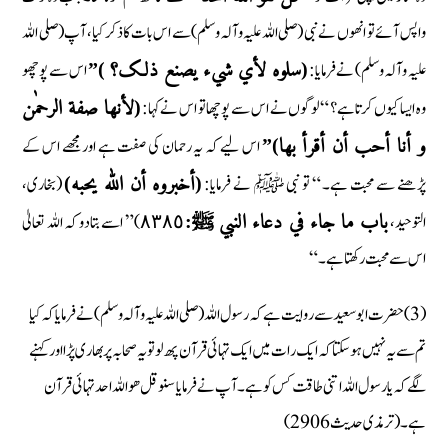
واپس آئے تو انھوں نے نبی (صلی اللہ علیہ وآلہ وسلم) سے اس بات کا ذکر کیا، آپ (صلی اللہ
علیہ وآلہ وسلم) نے فرمایا:
اس سے پوچھو
(سلوہ لأي شيء يصنع ذلک؟ )”
وہ ایسا کیوں کرتا ہے؟ “ لوگوں نے اس سے پوچھا تو اس نے کہا:
(لأنھا صفة الرحمٰن
اس لیے کہ یہ رحمان کی صفت ہے اور مجھے اس کے
و أنا أحب أن أقرأ بھا)”
پڑھنے سے محبت ہے۔ “ تو نبی ﷺ نے فرمایا:
(بخاری،
(أخبروہ أن الله یحبه)
التوحید،
٨٣٨٥)” اسے بتادو کہ اللہ تعالیٰ
باب ما جاء في دعاء النبي ﷺ:
اس سے محبت رکھتا ہے۔“
(3) حضرت ابوسعید سے روایت ہے کہ رسول اللہ (صلی اللہ علیہ وآلہ وسلم) نے فرمایا کہ کیا
تم سے یہ نہیں ہوسکتا کہ ایک رات میں ایک تہائی قرآن پھ لو تو یہ صحابہ پر بھاری پڑا اور کہنے
لگے کہ یا رسول اللہ اتنی طاقت کس کو ہے ۔ آپ نے فرمایا سنو قل ھو اللہ احد تہائی قرآن
ہے۔ (ترمذی حدیث 2906)