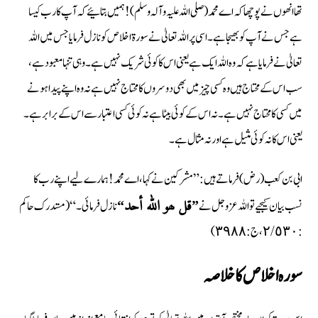
تھا انھوں نے پوچھا کہ اے محمد (صلی اللہ علیہ وآلہ وسلم) ! ہمیں بتائیے کہ آپ کا رب کیسا
ہے جس نے آپ کو بھیجا ہے۔ اسی پر اللہ تعالیٰ نے سورة اخلاص کو نازل فرمایا جس میں اللہ
تعالیٰ نے فرمایا ہے کہ وہ اللہ ایک ہے یعنی اس کا کوئی شریک نہیں ہے۔ وہی تنہا معبود ہے،
سب اس کے محتاج ہیں وہ کسی چیز میں بھی دوسروں کا محتاج نہیں ہے نہ وہ اپنے پیدا ہونے
میں کسی کا محتاج نہیں ہے۔ نہ اس کے کوئی بیٹا ہے نہ کوئی کسی اعتبار سے اس کے برابر ہے۔
یعنی اس کا نہ کوئی مثیل ہے اور نہ مثال ہے۔
ابی بن کعب (رض) فرماتے ہیں: ”مشرکین نے کہا، اے محمد ! ہمارے لیے اپنے رب کا
نسب بیان کیجیے تو اللہ عزوجل نے
نازل فرمائی۔ “ (مستدرک حاکم
”قل ھو الله أحد“
: ٢/٥٣٠، ج : ٣٩٨٨)
سورہ اخلاص كا خلاصہ