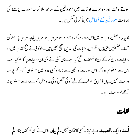
سوتے وقت اور دوسرے اوقات میں معوذتین کے ساتھ ملا کر یہ سورت پڑھنے کی
احادیث
معوذتین کے فضائل
مىں ذكر كى گئىں ہىں۔
بعض روایات میں اس سورت کو روزانہ دو سو مرتبہ یا سو مرتبہ یا پچسا مرتبہ پڑھنے کی
تنبیہ:
مختلف فضیلتیں ائٓی ہیں، مگر ان روایات کی سندیں صحیح نہیں ہیں۔ شوکانی نے فتح القدیر میں وہ
روایات درج کر کے ان کا ضعف واضح کیا ہے۔ ابن کثیر نے بھی ان روایات پر کلام کیا ہے۔
اس سے معلوم ہوا کہ اس سورت کو تین سے زیادہ کسی عدد میں مسنون سمجھ کر پڑھنا
درست نہیں۔ ہاں ڈ ! اپنی سہولت کے لیے کوئی شخص کوئی عدد مقرر کرلے، اسے مسنون نہ
سمجھے تو درست ہے۔
لغات
ایک،
بےنیاز۔ کسی کا محتاج نہیں،
اس نے کسی کو نہیں جنا،
أحد:
الصمد:
لم یلد:
لم