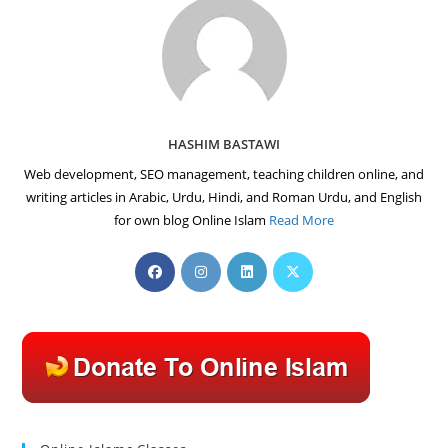
HASHIM BASTAWI
Web development, SEO management, teaching children online, and
writing articles in Arabic, Urdu, Hindi, and Roman Urdu, and English
for own blog Online Islam
Read More
Opens
Opens
Opens
Opens
in
in
in
in
a
a
a
a
new
new
new
new
tab
tab
tab
tab