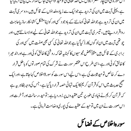
اس سورة کی ان چار مختصر آیتوں میں اللہ تعالیٰ کی توحید کو انتہائی جامع انداز میں بیان فرمایا گیا
ہے، پہلی آیت میں ان کی تردید ہے جو ایک سے زیادہ خداؤں کے قائل ہیں، دوسری آیت
میں ان کی تردید ہے جو اللہ تعالیٰ کو ماننے کے باوجود کسی اور کو اپنا مشکل کشا، کار ساز یا حاجت
روا قرار دیتے ہیں، تیسری آیت میں ان کی تردید ہے جو اللہ تعالیٰ کے لیے اولاد مانتے ہیں، اور
چوتھی آیت میں ان لوگوں کا ردّ کیا گیا ہے جو اللہ تعالیٰ کی کسی بھی صفت میں کسی اور کی
برابری کے قائل ہیں مثلاً بعض مجوسیوں کا کہنا یہ تھا کہ روشنی کا خالق کوئی اور ہے اور اندھیرا
کا خالق کوئی اور ہے، اسی طرح اس مختصر سورت نے شرک کی تمام صورتوں کو باطل قرار
دے کر خالص توحید ثابت کی ہے، اس لیے اس سورت کو سورة اخلاص کہا جاتا ہے، اور ایک
صحیح حدیث میں اس کو قرآن کریم کا ایک تہائی حصہ قرار دیا گیا ہے، جس کی وجہ بظاہر یہ ہے
کہ قرآن کریم نے بنیادی طور پر تین عقیدوں پر زور دیا ہے : توحید، رسالت اور آخرت اور
اس صورت نے ان میں توحید کے عقیدے کی پوری وضاحت فرمائی ہے۔
سوره اخلاص كے فضائل