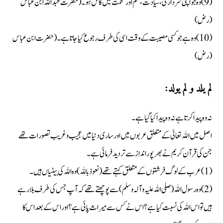
(9) وہ جو اپنی سرداری، سیادت، علم اور حخمت میں کامل ہو۔ (حضرت عبداللہ ابن عباس
(رض)
(10) وہ ہے جو کسی مصیبت کے وقت اسی کی طرف رجوع کیا جاتا ہے۔ (حضرت ابن عباس
(رض)
لم یلد و لم یولد:
نہ وہ پیدا کرتا ہے نہ وہ پیدا کیا گیا ہے۔
اصل میں اللہ تعالیٰ کے متعلق عربوں میں اور ساری دنیا میں عجیب و غریب تصورات تھے
جن کی قرآن کریم نے بھرپور انداز سے تردید فرمائی ہے۔
(1) عرب کے لوگ فرشتوں کے متعلق کہتے تھے ( نعوذ باللہ) وہ اللہ کی بیٹیاں ہیں۔
(2) وہ رسول اللہ (صلی اللہ علیہ وآلہ وسلم) سے پوچھتے تھے کہ آپ جس کی طرف بلا رہے
ہیں تو اس اللہ کی نسبت کیا ہے ؟ اس نے کس سے میراث پائی ہے ؟ اور اس کے بعد اس کا