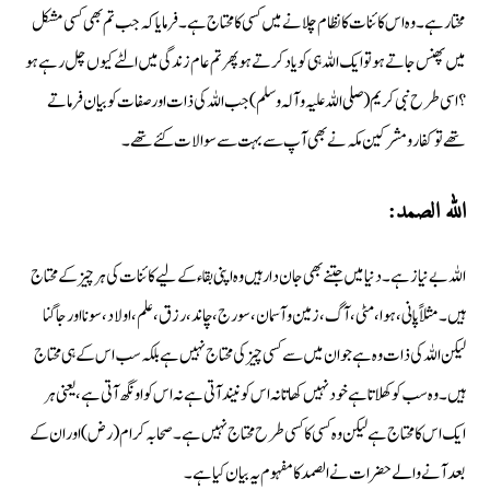
مختار ہے۔ وہ اس کائنات کا نظام چلانے میں کسی کا محتاج ہے۔ فرمایا کہ جب تم بھی کسی مشکل
میں پھنس جاتے ہو تو ایک اللہ ہی کو یاد کرتے ہو پھر تم عام زندگی میں الٹے کیوں چل رہے ہو
؟ اسی طرح نبی کریم (صلی اللہ علیہ وآلہ وسلم) جب اللہ کی ذات اور صفات کو بیان فرماتے
تھے تو کفار ومشرکین مکہ نے بھی آپ سے بہت سے سوالات کئے تھے۔
اللہ الصمد:
اللہ بےنیاز ہے۔ دنیا میں جتنے بھی جان دار ہیں وہ اپنی بقاء کے لیے کائنات کی ہر چیز کے محتاج
ہیں۔ مثلاً پانی، ہوا، مٹی ، آگ، زمین و آسمان، سورج، چاند، رزق، علم، اولاد، سونا اور جاگنا
لیکن اللہ کی ذات وہ ہے جو ان میں سے کسی چیز کی محتاج نہیں ہے بلکہ سب اس کے ہی محتاج
ہیں۔ وہ سب کو کھلاتا ہے خود نہیں کھاتا نہ اس کو نیند آتی ہے نہ اس کو اونگھ آتی ہے ، یعنی ہر
ایک اس کا محتاج ہے لیکن وہ کسی کا کسی طرح محتاج نہیں ہے۔ صحابہ کرام (رض) اور ان کے
بعد آنے والے حضرات نے الصمد کا مفہوم یہ بیان کیا ہے۔