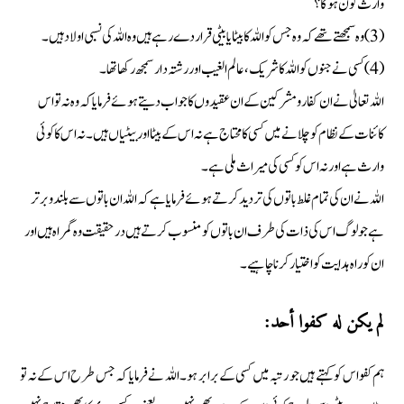
وارث کون ہوگا ؟
(3) وہ سمجھتے تھے کہ وہ جس کو اللہ کا بیٹا یا بیٹی قرار دے رہے ہیں وہ اللہ کی نسبی اولاد ہیں۔
(4) کسی نے جنوں کو اللہ کا شریک، عالم الغیب اور رشتہ دار سمجھ رکھا تھا۔
اللہ تعالیٰ نے ان کفار و مشرکین کے ان عقیدوں کا جواب دیتے ہوئے فرمایا کہ وہ نہ تو اس
کائنات کے نظام کو چلانے میں کسی کا محتاج ہے نہ اس کے بیٹا اور بیٹیاں ہیں۔ نہ اس کا کوئی
وارث ہے اور نہ اس کو کسی کی میراث ملی ہے۔
اللہ نے ان کی تمام غلط باتوں کی تردید کرتے ہوئے فرمایا ہے کہ اللہ ان باتوں سے بلندو برتر
ہے جو لوگ اس کی ذات کی طرف ان باتوں کو منسوب کرتے ہیں درحقیقت وہ گمراہ ہیں اور
ان کو راہ ہدایت کو اختیار کرنا چاہیے۔
لم یکن له کفوا أحد:
ہم کفو اس کو کہتے ہیں جو رتبہ میں کسی کے برابر ہو۔ اللہ نے فرمایا کہ جس طرح اس کے نہ تو