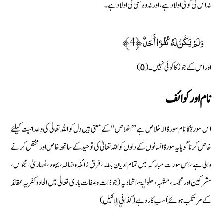
نہ اس کی کوئی اولاد ہے، اور نہ وہ کسی کی اولاد ہے۔
وَلَمْ يَكُنْ لَهُ كُفُوًا أَحَدٌ ﴿4﴾
اور اس کے جوڑ کا کوئی نہیں۔ (٥)
نام اور کوائف
اس سورة کا نام سورة الاخلاص ہے ”اخلاص“ کے معنی ہیں دل کو اللہ تعالیٰ کی وحدانیت کیلئے
خاص کرنا گویا یہ سورة انسانوں کے دلوں کو اللہ تعالیٰ کی توحید کے ساتھ خاص اور مختص کرنے
والی ہے ،اس سورت مبارکہ میں تمام ادیان باطلہ، فرق زائغہ وضالہ، یہود، نصاریٰ ، مجوس،
مشرکین اور مجمسہ، مشہبہ، حلولیۃ، اتحادیہ (جو ذات وصفات باری تعالیٰ میں الحادوکفریہ عقائد
کے مرتکب ہوئے) سب کا رد ہے (کذافي الإکلیل)