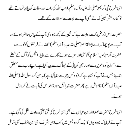
اسی طرح نبی کریم (صلی اللہ علیہ وآلہ وسلم) جب اللہ کی ذات اور صفات کو بیان فرماتے تھے
تو کفار ومشرکین مکہ نے بھی آپ سے بہت سے سوالات کئے تھے۔
حضرت انس (رض) سے روایت ہے کہ خیبر کے کچھ یہودی آپ کے پاس حاضر ہوئے اور
آپ سے پوچھا کہ اے ابوالقاسم (صلی اللہ علیہ وآلہ وسلم) ! اللہ نے فرشتوں کو نور سے،
حضرت آدم (علیہ السلام) کو مٹی اور سڑے ہوئے گارے سے بنایا۔ ابلیس کو آگ کے شعلے
سے، آسمان کو دھویں سے اور زمین کو پانی کے جھاگ سے پیدا کیا ہے۔ اپنے رب سے متعلق
بتائیے جس نے آپ کو بھیجا ہے کہ (وہ کس چیز سے بنایا گیا ہے) یہ سن کر رسول اللہ (صلی اللہ
علیہ وآلہ وسلم) خاموش رہے پھر حضرت جبرائیل سورة اخلاص کی آیات لے کر نازل
ہوئے۔
اسی طرح حضرت عبداللہ ابن عباس سے بھی اسی طرح کی ملتی جلتی روایت نقل کی گئی ہے ۔
آپ نے فرمایا کہ یہودیوں کا ایک گروہ جس میں کعب ابن اشرف، حی ابن اخطب بھی شامل