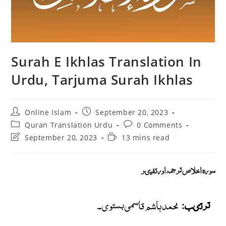
Surah E Ikhlas Translation In
Urdu, Tarjuma Surah Ikhlas
Post
Post
Online Islam
September 20, 2023
author:
published:
Post
Post
Quran Translation Urdu
0 Comments
category:
comments:
Post
Reading
September 20, 2023
13 mins read
last
time:
modified:
سورہ اخلاص ترجمہ اور تفيىر
ترتىب:
محمد ہاشم قاسمى بستوى۔