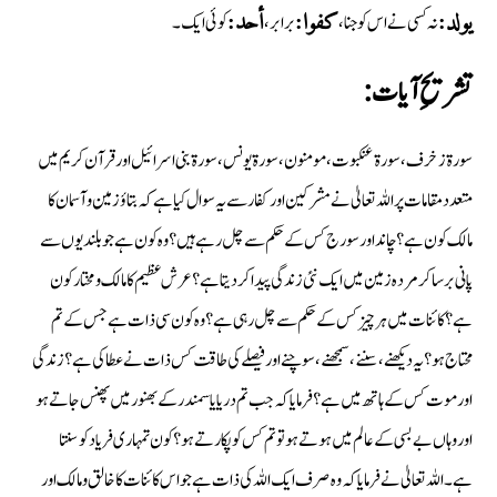
نہ کسی نے اس کو جنا،
برابر،
کوئی ایک۔
یولد:
کفوا:
أحد:
تشریحِ آيات:
سورة زخرف ، سورة عنکبوت، مومنون ، سورة یونس ، سورة بنی اسرائیل اور قرآن کریم میں
متعدد مقامات پر اللہ تعالیٰ نے مشرکین اور کفار سے یہ سوال کیا ہے کہ بتاؤ زمین و آسمان کا
مالک کون ہے ؟ چاند اور سورج کس کے حکم سے چل رہے ہیں ؟ وہ کون ہے جو بلندیوں سے
پانی برسا کر مردہ زمین میں ایک نئی زندگی پیدا کردیتا ہے؟ عرش عظیم کا مالک و مختار کون
ہے؟ کائنات میں ہر چیز کس کے حکم سے چل رہی ہے؟ وہ کون سی ذات ہے جس کے تم
محتاج ہو؟ یہ دیکھنے، سننے، سمجھنے، سوچنے اور فیصلے کی طاقت کس ذات نے عطا کی ہے؟ زندگی
اور موت کس کے ہاتھ میں ہے؟ فرمایا کہ جب تم دریا یا سمندر کے بھنور میں پھنس جاتے ہو
اور وہاں بےبسی کے عالم میں ہوتے ہو تو تم کس کو پکارتے ہو ؟ کون تمہاری فریاد کو سنتا
ہے۔ اللہ تعالیٰ نے فرمایا کہ وہ صرف ایک اللہ کی ذات ہے جو اس کائنات کا خالق ومالک اور