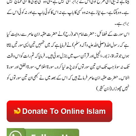
بیٹا ہے نہ بیٹی اسی طرح کوئی اس کے برابر بھی نہیں ہے یعنی وہ کسی بیوی کا بھی محتاج نہیں
ہے۔ وہ یکتا ہے، بےنیاز ہے ونہ وہ کسی کا باپ ہے نہ اس کا کوئی باپ ہے اور نہ کوئی اس کے
برابر ہے۔
اس سورت کے فضائل : حضرت امام احمد (رح) نے حضرت عقبہ ابن عامر سے روایت کیا
ہے کہ رسول اللہ (صلی اللہ علیہ وآلہ وسلم) نے فرمایا ہے کہ میں تمہیں تین ایسی سورتیں بتاتا
ہوں جو توراۃ ، زبور، انجیل اور قرآن سب میں نازل ہوئی ہیں۔ فرمایا کہ تم رات کو اس وقت
تک نہ سوؤ جب تک ان تین سورتوں کو نہ پڑھ لیا کرو۔ سورة اخلاص، سورة الفلق اور سورة
الناس۔ حضرت عقبہ ابن عامر فرماتے ہیں کہ اس کے بعد میں نے کبھی ان تین سورتوں کو
نہیں چھوڑا۔ (ابن کثیر)