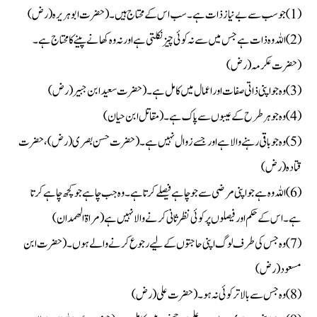
(1) جو سب سے بےنیاز ذات ہے۔ سب اس کے محتاج ہیں۔ (حضرت ابوہریرہ (رض)
(2) اللہ وہ ذات ہے جس میں سے نہ کوئی چیز نکلتی ہے اور نہ وہ کھانے پینے کا محتاج ہے۔
(حضرت عکرمہ (رض)
(3) وہ جو اپنی ذاتی صفات اور اعمال میں کامل ہے۔ (حضرت سعید ابن جبیر (رض)
(4) وہ جو ہر طرح کے عیبوں سے پاک ہے۔ (مقاتل ابن حیان)
(5) وہ جو باقی رہنے والا ہے اور جسے زوال نہیں ہے۔ (حضرت حسن بصری (رض) ، حضرت
قتادہ (رض)
(6) اللہ وہ ہے جو اپنی مرضی سے جو چاہے فیصلے کرتا ہے۔ وہ جب چاہے جو کچھ چاہے کرتا
ہے۔ اس کے حکم اور فیصلوں پر کوئی نظرثانی کرنے والا نہیں ہے (مراۃ الھمدان)
(7) وہ جس کی طرف لوگ اپنی حاجتوں کے لیے رجوع کرنے والے ہوں۔ (حضرت ابن
مسعود (رض)
(8) وہ جس سے بالاتر کوئی نہ ہو۔ (حضرت علی (رض)