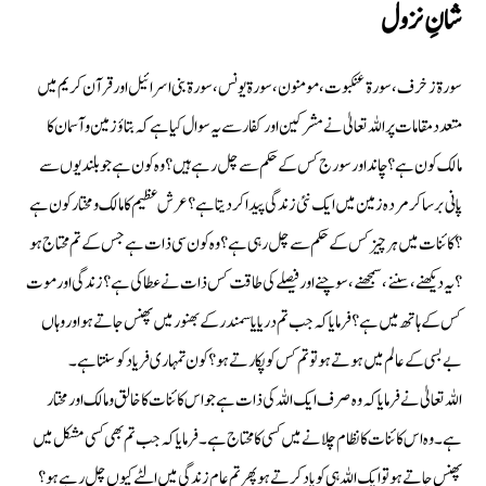
شانِ نزول
سورة زخرف ، سورة عنکبوت، مومنون ، سورة یونس ، سورة بنی اسرائیل اور قرآن کریم میں
متعدد مقامات پر اللہ تعالیٰ نے مشرکین اور کفار سے یہ سوال کیا ہے کہ بتاؤ زمین و آسمان کا
مالک کون ہے ؟ چاند اور سورج کس کے حکم سے چل رہے ہیں ؟ وہ کون ہے جو بلندیوں سے
پانی برسا کر مردہ زمین میں ایک نئی زندگی پیدا کردیتا ہے ؟ عرش عظیم کا مالک و مختار کون ہے
؟ کائنات میں ہر چیز کس کے حکم سے چل رہی ہے؟ وہ کون سی ذات ہے جس کے تم محتاج ہو
؟ یہ دیکھنے، سننے، سمجھنے، سوچنے اور فیصلے کی طاقت کس ذات نے عطا کی ہے ؟ زندگی اور موت
کس کے ہاتھ میں ہے؟ فرمایا کہ جب تم دریا یا سمندر کے بھنور میں پھنس جاتے ہو اور وہاں
بےبسی کے عالم میں ہوتے ہو تو تم کس کو پکارتے ہو ؟ کون تمہاری فریاد کو سنتا ہے۔
اللہ تعالیٰ نے فرمایا کہ وہ صرف ایک اللہ کی ذات ہے جو اس کائنات کا خالق ومالک اور مختار
ہے۔ وہ اس کائنات کا نظام چلانے میں کسی کا محتاج ہے۔ فرمایا کہ جب تم بھی کسی مشکل میں
پھنس جاتے ہو تو ایک اللہ ہی کو یاد کرتے ہو پھر تم عام زندگی میں الٹے کیوں چل رہے ہو ؟