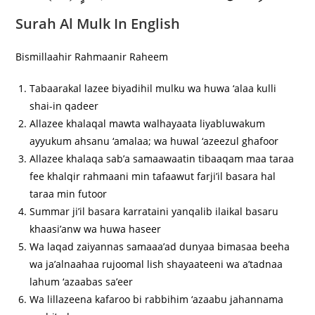
Surah Al Mulk In English
Bismillaahir Rahmaanir Raheem
Tabaarakal lazee biyadihil mulku wa huwa ‘alaa kulli
shai-in qadeer
Allazee khalaqal mawta walhayaata liyabluwakum
ayyukum ahsanu ‘amalaa; wa huwal ‘azeezul ghafoor
Allazee khalaqa sab’a samaawaatin tibaaqam maa taraa
fee khalqir rahmaani min tafaawut farji’il basara hal
taraa min futoor
Summar ji’il basara karrataini yanqalib ilaikal basaru
khaasi’anw wa huwa haseer
Wa laqad zaiyannas samaaa’ad dunyaa bimasaa beeha
wa ja’alnaahaa rujoomal lish shayaateeni wa a’tadnaa
lahum ‘azaabas sa’eer
Wa lillazeena kafaroo bi rabbihim ‘azaabu jahannama