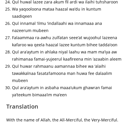
Qul huwal lazee zara akum fil ardi wa ilaihi tuhsharoon
Wa yaqooloona mataa haazal wa’du in kuntum
saadiqeen
Qul innamal ‘ilmu ‘indallaahi wa innamaaa ana
nazeerum mubeen
Falaammaa ra-awhu zulfatan seee’at wujoohul lazeena
kafaroo wa qeela haazal lazee kuntum bihee tadda’oon
Qul ara’aytum in ahlaka niyal laahu wa mam ma’iya aw
rahimanaa famai-yujeerul kaafireena min ‘azaabin aleem
Qul huwar rahmaanu aamannaa bihee wa ‘alaihi
tawakkalnaa fasata’lamoona man huwa fee dalaalim
mubeen
Qul ara’aytum in asbaha maaa’ukum ghawran famai
ya’teekum bimaaa’im ma’een
Translation
With the name of Allah, the All-Merciful, the Very-Merciful.