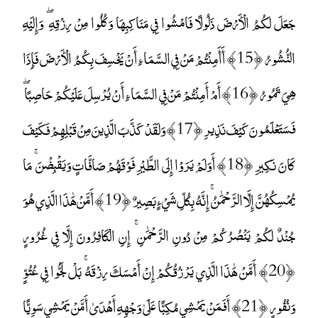
جَعَلَ لَكُمُ الْأَرْضَ ذَلُولًا فَامْشُوا فِي مَنَاكِبِهَا وَكُلُوا مِنْ رِزْقِهِ ۖ وَإِلَيْهِ
النُّشُورُ ﴿15﴾ أَأَمِنْتُمْ مَنْ فِي السَّمَاءِ أَنْ يَخْسِفَ بِكُمُ الْأَرْضَ فَإِذَا
هِيَ تَمُورُ ﴿16﴾ أَمْ أَمِنْتُمْ مَنْ فِي السَّمَاءِ أَنْ يُرْسِلَ عَلَيْكُمْ حَاصِبًا ۖ
فَسَتَعْلَمُونَ كَيْفَ نَذِيرِ ﴿17﴾ وَلَقَدْ كَذَّبَ الَّذِينَ مِنْ قَبْلِهِمْ فَكَيْفَ
كَانَ نَكِيرِ ﴿18﴾ أَوَلَمْ يَرَوْا إِلَى الطَّيْرِ فَوْقَهُمْ صَافَّاتٍ وَيَقْبِضْنَ ۚ مَا
يُمْسِكُهُنَّ إِلَّا الرَّحْمَٰنُ ۚ إِنَّهُ بِكُلِّ شَيْءٍ بَصِيرٌ ﴿19﴾ أَمَّنْ هَٰذَا الَّذِي هُوَ
جُنْدٌ لَكُمْ يَنْصُرُكُمْ مِنْ دُونِ الرَّحْمَٰنِ ۚ إِنِ الْكَافِرُونَ إِلَّا فِي غُرُورٍ
﴿20﴾ أَمَّنْ هَٰذَا الَّذِي يَرْزُقُكُمْ إِنْ أَمْسَكَ رِزْقَهُ ۚ بَلْ لَجُّوا فِي عُتُوٍّ
وَنُفُورٍ ﴿21﴾ أَفَمَنْ يَمْشِي مُكِبًّا عَلَىٰ وَجْهِهِ أَهْدَىٰ أَمَّنْ يَمْشِي سَوِيًّا