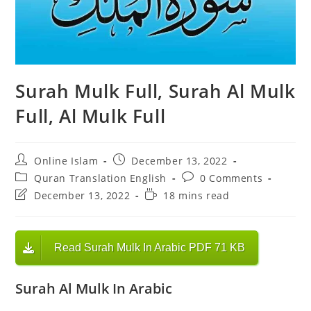
Surah Mulk Full, Surah Al Mulk
Full, Al Mulk Full
Post
Post
Online Islam
December 13, 2022
author:
published:
Post
Post
Quran Translation English
0 Comments
category:
comments:
Post
Reading
December 13, 2022
18 mins read
last
time:
modified:
Read Surah Mulk In Arabic PDF 71 KB
Surah Al Mulk In Arabic