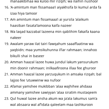
manaakibihaa wa kuloo mir rizqih; wa ilaihin nushoor
‘A-amintum man fissamaaa’i aiyakhsifa bi kumul arda fa
izaa hiya tamoor
Am amintum man fissamaaa’i ai yursila ‘alaikum
haasiban fasata’lamoona kaifa nazeer
Wa laqad kazzabal lazeena min qablihim fakaifa kaana
nakeer
Awalam yaraw ilat tairi fawqahum saaaffaatinw wa
yaqbidn; maa yumsikuhunna il’lar rahmaan; innahoo
bikulli shai in baseer
Amman haazal lazee huwa jundul lakum yansurukum
min doonir rahmaan; inilkaafiroona illaa fee ghuroor
Amman haazal lazee yarzuqukum in amsaka rizqah; bal
lajjoo fee ‘utuwwinw wa nufoor
Afamai yamshee mukibban ‘alaa wajhihee ahdaaa
ammany yamshee sawiyyan ‘alaa siratim mustaqeem
Qul huwal lazee ansha akum wa ja’ala lakumus sam’a
wal absaara wal af’idata qaleelam maa tashkuroon