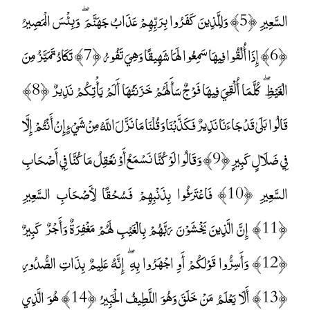
السَّعِيرِ ﴿5﴾ وَلِلَّذِينَ كَفَرُوا بِرَبِّهِمْ عَذَابُ جَهَنَّمَ ۖ وَبِئْسَ الْمَصِيرُ
﴿6﴾ إِذَا أُلْقُوا فِيهَا سَمِعُوا لَهَا شَهِيقًا وَهِيَ تَفُورُ ﴿7﴾ تَكَادُ تَمَيَّزُ مِنَ
الْغَيْظِ ۖ كُلَّمَا أُلْقِيَ فِيهَا فَوْجٌ سَأَلَهُمْ خَزَنَتُهَا أَلَمْ يَأْتِكُمْ نَذِيرٌ ﴿8﴾
قَالُوا بَلَىٰ قَدْ جَاءَنَا نَذِيرٌ فَكَذَّبْنَا وَقُلْنَا مَا نَزَّلَ اللَّهُ مِنْ شَيْءٍ إِنْ أَنْتُمْ إِلَّا
فِي ضَلَالٍ كَبِيرٍ ﴿9﴾ وَقَالُوا لَوْ كُنَّا نَسْمَعُ أَوْ نَعْقِلُ مَا كُنَّا فِي أَصْحَابِ
السَّعِيرِ ﴿10﴾ فَاعْتَرَفُوا بِذَنْبِهِمْ فَسُحْقًا لِأَصْحَابِ السَّعِيرِ
﴿11﴾ إِنَّ الَّذِينَ يَخْشَوْنَ رَبَّهُمْ بِالْغَيْبِ لَهُمْ مَغْفِرَةٌ وَأَجْرٌ كَبِيرٌ
﴿12﴾ وَأَسِرُّوا قَوْلَكُمْ أَوِ اجْهَرُوا بِهِ ۖ إِنَّهُ عَلِيمٌ بِذَاتِ الصُّدُورِ
﴿13﴾ أَلَا يَعْلَمُ مَنْ خَلَقَ وَهُوَ اللَّطِيفُ الْخَبِيرُ ﴿14﴾ هُوَ الَّذِي