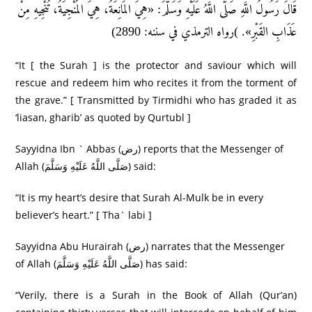
قَالَ رَسُولُ اللَّهِ صَلَّى اللَّهُ عَلَيْهِ وَسَلَّمَ: «هِيَ المَانِعَةُ، هِيَ المُنْجِيَةُ، تُنْجِيهِ مِنْ
عَذَابِ القَبْرِ». )رواه الترمذي في سننه: 2890)
“It [ the Surah ] is the protector and saviour which will
rescue and redeem him who recites it from the torment of
the grave.” [ Transmitted by Tirmidhi who has graded it as
‘liasan, gharib’ as quoted by Qurtubl ]
Sayyidna Ibn ` Abbas (رض) reports that the Messenger of
Allah (صَلَّى اللَّهُ عَلَيْهِ وَسَلَّمَ) said:
“It is my heart’s desire that Surah Al-Mulk be in every
believer’s heart.” [ Tha` labi ]
Sayyidna Abu Hurairah (رض) narrates that the Messenger
of Allah (صَلَّى اللَّهُ عَلَيْهِ وَسَلَّمَ) has said:
“Verily, there is a Surah in the Book of Allah (Qur’an)