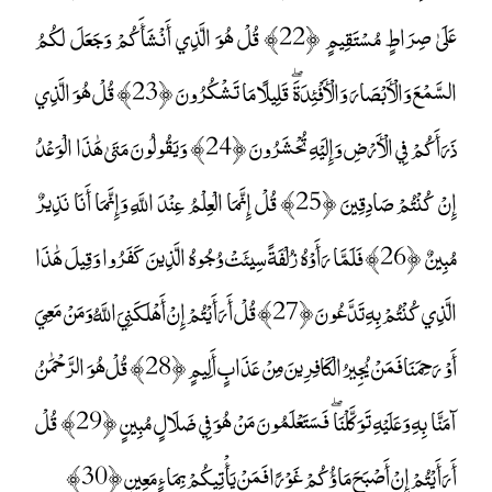
عَلَىٰ صِرَاطٍ مُسْتَقِيمٍ ﴿22﴾ قُلْ هُوَ الَّذِي أَنْشَأَكُمْ وَجَعَلَ لَكُمُ
السَّمْعَ وَالْأَبْصَارَ وَالْأَفْئِدَةَ ۖ قَلِيلًا مَا تَشْكُرُونَ ﴿23﴾ قُلْ هُوَ الَّذِي
ذَرَأَكُمْ فِي الْأَرْضِ وَإِلَيْهِ تُحْشَرُونَ ﴿24﴾ وَيَقُولُونَ مَتَىٰ هَٰذَا الْوَعْدُ
إِنْ كُنْتُمْ صَادِقِينَ ﴿25﴾ قُلْ إِنَّمَا الْعِلْمُ عِنْدَ اللَّهِ وَإِنَّمَا أَنَا نَذِيرٌ
مُبِينٌ ﴿26﴾ فَلَمَّا رَأَوْهُ زُلْفَةً سِيئَتْ وُجُوهُ الَّذِينَ كَفَرُوا وَقِيلَ هَٰذَا
الَّذِي كُنْتُمْ بِهِ تَدَّعُونَ ﴿27﴾ قُلْ أَرَأَيْتُمْ إِنْ أَهْلَكَنِيَ اللَّهُ وَمَنْ مَعِيَ
أَوْ رَحِمَنَا فَمَنْ يُجِيرُ الْكَافِرِينَ مِنْ عَذَابٍ أَلِيمٍ ﴿28﴾ قُلْ هُوَ الرَّحْمَٰنُ
آمَنَّا بِهِ وَعَلَيْهِ تَوَكَّلْنَا ۖ فَسَتَعْلَمُونَ مَنْ هُوَ فِي ضَلَالٍ مُبِينٍ ﴿29﴾ قُلْ
أَرَأَيْتُمْ إِنْ أَصْبَحَ مَاؤُكُمْ غَوْرًا فَمَنْ يَأْتِيكُمْ بِمَاءٍ مَعِينٍ ﴿30﴾