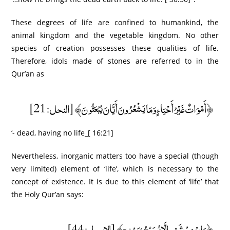
These degrees of life are confined to humankind, the
animal kingdom and the vegetable kingdom. No other
species of creation possesses these qualities of life.
Therefore, idols made of stones are referred to in the
Qur’an as
﴿أَمْوَاتٌ غَيْرُ أَحْيَاءٍ وَمَا يَشْعُرُونَ أَيَّانَ يُبْعَثُونَ﴾ [النحل: 21]
‘- dead, having no life_[ 16:21]
Nevertheless, inorganic matters too have a special (though
very limited) element of ‘life’, which is necessary to the
concept of existence. It is due to this element of ‘life’ that
the Holy Qur’an says:
﴿وَإِنْ مِنْ شَيْءٍ إِلَّا يُسَبِّحُ بِحَمْدِهِ﴾ [الإسراء: 44]