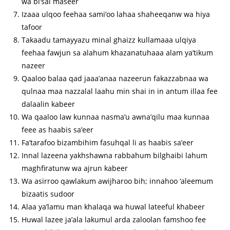
wa bi’sal maseer
Izaaa ulqoo feehaa sami’oo lahaa shaheeqanw wa hiya
tafoor
Takaadu tamayyazu minal ghaizz kullamaaa ulqiya
feehaa fawjun sa alahum khazanatuhaaa alam ya’tikum
nazeer
Qaaloo balaa qad jaaa’anaa nazeerun fakazzabnaa wa
qulnaa maa nazzalal laahu min shai in in antum illaa fee
dalaalin kabeer
Wa qaaloo law kunnaa nasma’u awna’qilu maa kunnaa
feee as haabis sa’eer
Fa’tarafoo bizambihim fasuhqal li as haabis sa’eer
Innal lazeena yakhshawna rabbahum bilghaibi lahum
maghfiratunw wa ajrun kabeer
Wa asirroo qawlakum awijharoo bih; innahoo ‘aleemum
bizaatis sudoor
Alaa ya’lamu man khalaqa wa huwal lateeful khabeer
Huwal lazee ja’ala lakumul arda zaloolan famshoo fee