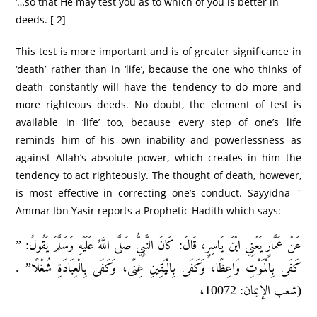
‘…so that He may test you as to which of you is better in
deeds. [ 2]
This test is more important and is of greater significance in
‘death’ rather than in ‘life’, because the one who thinks of
death constantly will have the tendency to do more and
more righteous deeds. No doubt, the element of test is
available in ‘life’ too, because every step of one’s life
reminds him of his own inability and powerlessness as
against Allah’s absolute power, which creates in him the
tendency to act righteously. The thought of death, however,
is most effective in correcting one’s conduct. Sayyidna `
Ammar Ibn Yasir reports a Prophetic Hadith which says:
عَنْ عَمَّارٍ يَعْنِي ابْنَ يَاسِرٍ، قَالَ: كَانَ النَّبِيُّ صَلَّى اللَّهُ عَلَيْهِ وَسَلَّمَ يَقُولُ: ”
كَفَى بِالْمَوْتِ وَاعِظًا، وَكَفَى بِالْيَقِينِ غِنًى، وَكَفَى بِالْعِبَادَةِ شُغْلًا” .
(شعب الإيمان: 10072،