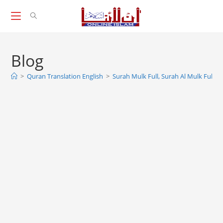
Skip
to
content
Blog
>
Quran Translation English
>
Surah Mulk Full, Surah Al Mulk Full, Al