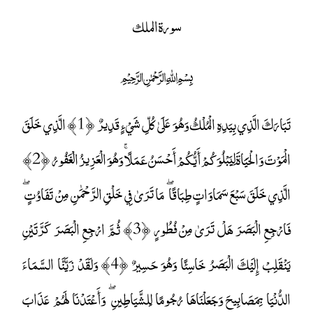
سورة الملك
﷽
تَبَارَكَ الَّذِي بِيَدِهِ الْمُلْكُ وَهُوَ عَلَىٰ كُلِّ شَيْءٍ قَدِيرٌ ﴿1﴾ الَّذِي خَلَقَ
الْمَوْتَ وَالْحَيَاةَ لِيَبْلُوَكُمْ أَيُّكُمْ أَحْسَنُ عَمَلًا ۚ وَهُوَ الْعَزِيزُ الْغَفُورُ ﴿2﴾
الَّذِي خَلَقَ سَبْعَ سَمَاوَاتٍ طِبَاقًا ۖ مَا تَرَىٰ فِي خَلْقِ الرَّحْمَٰنِ مِنْ تَفَاوُتٍ ۖ
فَارْجِعِ الْبَصَرَ هَلْ تَرَىٰ مِنْ فُطُورٍ ﴿3﴾ ثُمَّ ارْجِعِ الْبَصَرَ كَرَّتَيْنِ
يَنْقَلِبْ إِلَيْكَ الْبَصَرُ خَاسِئًا وَهُوَ حَسِيرٌ ﴿4﴾ وَلَقَدْ زَيَّنَّا السَّمَاءَ
الدُّنْيَا بِمَصَابِيحَ وَجَعَلْنَاهَا رُجُومًا لِلشَّيَاطِينِ ۖ وَأَعْتَدْنَا لَهُمْ عَذَابَ