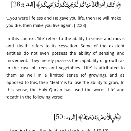
﴿وَكُنْتُمْ أَمْوَاتًا فَأَحْيَاكُمْ ثُمَّ يُمِيتُكُمْ ثُمَّ يُحْيِيكُمْ﴾ [البقرة: 28]
‘…you were lifeless and He gave you life, then He will make
you die, then make you live again. [ 2:28]
In this context, ‘life’ refers to the ability to sense and move,
and ‘death’ refers to its cessation. Some of the existent
entities do not even possess the ability of sensing and
movement. They merely possess the capability of growth as
in the case of trees and vegetables. ‘Life’ is attributed to
them as well in a limited sense (of growing), and as
opposed to this, their ‘death’ is to lose the ability to grow. In
this sense, the Holy Qur’an has used the words ‘life’ and
‘death’ in the following verse:
﴿يُحْيِ الْأَرْضَ بَعْدَ مَوْتِهَا﴾ [الروم: 50]
‘…how He brings the dead earth back to life. [ 30:50] ‘.