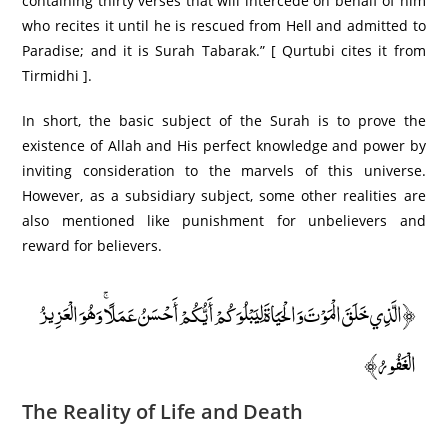
containing thirty verses that will intercede on behalf of him
who recites it until he is rescued from Hell and admitted to
Paradise; and it is Surah Tabarak.” [ Qurtubi cites it from
Tirmidhi ].
In short, the basic subject of the Surah is to prove the
existence of Allah and His perfect knowledge and power by
inviting consideration to the marvels of this universe.
However, as a subsidiary subject, some other realities are
also mentioned like punishment for unbelievers and
reward for believers.
﴿الَّذِي خَلَقَ الْمَوْتَ وَالْحَيَاةَ لِيَبْلُوَكُمْ أَيُّكُمْ أَحْسَنُ عَمَلًا ۚ وَهُوَ الْعَزِيزُ
الْغَفُورُ﴾
The Reality of Life and Death