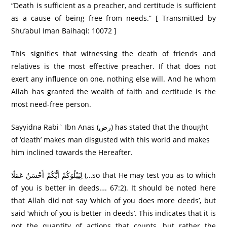
“Death is sufficient as a preacher, and certitude is sufficient
as a cause of being free from needs.” [ Transmitted by
Shu’abul Iman Baihaqi: 10072 ]
This signifies that witnessing the death of friends and
relatives is the most effective preacher. If that does not
exert any influence on one, nothing else will. And he whom
Allah has granted the wealth of faith and certitude is the
most need-free person.
Sayyidna Rabi` Ibn Anas (رض) has stated that the thought
of ‘death’ makes man disgusted with this world and makes
him inclined towards the Hereafter.
لِيَبْلُوَكُمْ أَيُّكُمْ أَحْسَنُ عَمَلًا (…so that He may test you as to which
of you is better in deeds…. 67:2). It should be noted here
that Allah did not say ‘which of you does more deeds’, but
said ‘which of you is better in deeds’. This indicates that it is
not the quantity of actions that counts, but rather the