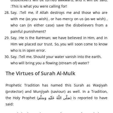
:This is what you were calling for!
Say, :Tell me, if Allah destroys me and those who are
with me (as you wish) , or has mercy on us (as we wish) ,
who can (in either case) save the disbelievers from a
painful punishment?
Say, :He is the RaHman; we have believed in Him, and in
Him we placed our trust. So, you will soon come to know
who is in open error.
Say, :Tell me, Should your water vanish into the earth,
who will bring you a flowing (stream of) water?
The Virtues of Surah Al-Mulk
Prophetic Tradition has named this Surah as Waqiyah
(protector) and Munjiyah (saviour) as well. In a Tradition,
the Holy Prophet (صَلَّى اللَّهُ عَلَيْهِ وَسَلَّمَ) is reported to have
said: