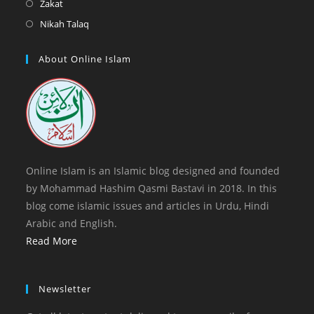
Opens
Zakat
tab
new
a
in
Opens
Nikah Talaq
tab
new
a
in
tab
new
a
About Online Islam
tab
new
tab
Online Islam is an Islamic blog designed and founded
by Mohammad Hashim Qasmi Bastavi in 2018. In this
blog come islamic issues and articles in Urdu, Hindi
Arabic and English.
Read More
Newsletter