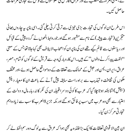
نے، یمنی امراء سے مطلب نے اور عراق وفارس کی حکومتوں سے نوفل نے تجارتی مراعات
حاصل کیں۔
اس طرح ان لوگوں کی تجارت بڑی تیزی سے ترقی کرتی چلی گئی۔ اسی بنا پر یہ چاروں بھائی
متجّرین (تجارت پیشہ) کے نام سے مشہور ہوگئے اور جو روابط انھوں نے گرد و پیش کے قبائل
اور ریاستوں سے قائم کیے تھے ان کی بنا پر ان کو اصحاب الایلاف بھی کہا جاتا تھا جس کے معنی
“الفت پیدا کرنے والوں” کے ہیں۔ اس کاروبار کی وجہ سے قریش کے لوگوں کو شام، مصر،
عراق، ایران، یمن اور حبش کے ممالک سے تعلقات کے وہ مواقع حاصل ہوئے، اور مختلف
ملکوں کی ثقافت و تہذیب سے براہ راست سابقہ پیش آنے کے باعث ان کا معیار دینش
(بینش) اتنا بلند ہوتا چلا گیا کہ عرب کا کوئی دوسرا قبیلہ ان کی ٹکر کا نہ رہا۔ مال و دولت کے
اعتبار سے بھی وہ عرب میں سب پر فائق ہوگئے اور مکہ جزیرۃ العرب کا سب سے زیادہ اہم
تجارتی مرکز بن گیا۔
ان بین الاقوامی تعلقات کا ایک بڑا فائدہ یہ بھی ہوا کہ عراق سے یہ لوگ وہ رسم الخط لے کر