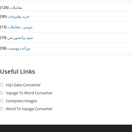
معاملات
(126)
خرید وفروخت
(36)
دوسرے معاملات
(13)
سود وانشورنس
(19)
وراثت ووصيت
(58)
Useful Links
Hijri Date Converter
Opens
in
Inpage To Word Converter
Opens
a
in
Compress Images
Opens
new
a
in
Word To Inpage Converter
Opens
tab
new
a
in
tab
new
a
tab
new