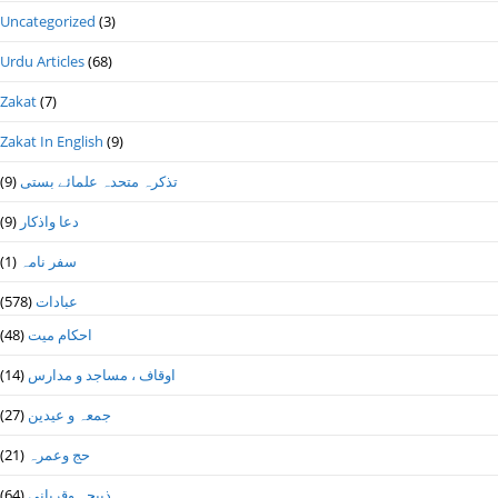
Uncategorized
(3)
Urdu Articles
(68)
Zakat
(7)
Zakat In English
(9)
تذكرہ متحدہ علمائے بستى
(9)
دعا واذكار
(9)
سفر نامہ
(1)
عبادات
(578)
احکام میت
(48)
اوقاف ، مساجد و مدارس
(14)
جمعہ و عیدین
(27)
حج وعمرہ
(21)
ذبیحہ وقربانی
(64)