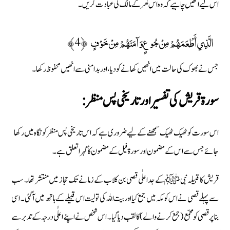
اس لیے انھیں چاہیے کہ وہ اس گھر کے مالک کی عبادت کریں۔
الَّذِي أَطْعَمَهُمْ مِنْ جُوعٍ وَآمَنَهُمْ مِنْ خَوْفٍ ﴿4﴾
جس نے بھوک کی حالت میں انھیں کھانے کو دیا، اور بدامنی سے انھیں محفوظ رکھا۔
سورة قريش كى تفسير اور تاریخی پس منظر :
اس سورت کو ٹھیک ٹھیک سمجھنے کے لیے ضروری ہے کہ اس تاریخی پس منظر کو نگاہ میں رکھا
جائے جس سے اس کے مضمون اور سورة فیل کے مضمون کا گہرا تعلق ہے۔
قریش کا قبیلہ نبی ﷺ کے جد اعلٰی قصی بن کلاب کے زمانے تک حجاز میں منتشر تھا۔ سب
سے پہلے قصی نے اس کو مکہ میں جمع کیا اور بیت اللہ کی تولیت اس قبیلے کے ہاتھ میں آگئی۔ اسی
بنا پر قصی کو مجمّع (جمع کرنے والے) کا لقب دیا گیا۔ اس شخص نے اپنے اعلٰی درجہ کے تدبر سے