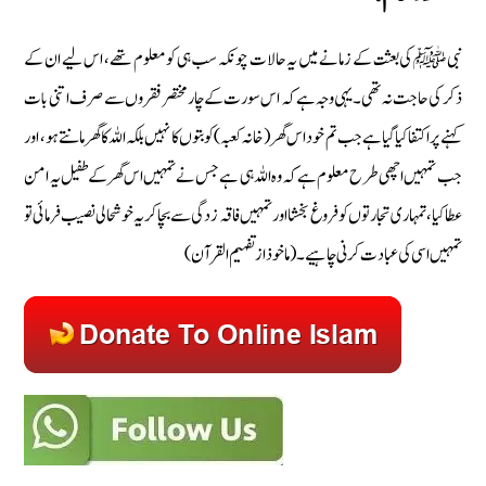
نبی ﷺ کی بعثت کے زمانے میں یہ حالات چونکہ سب ہی کو معلوم تھے، اس لیے ان کے
ذکر کی حاجت نہ تھی۔ یہی وجہ ہے کہ اس سورت کے چار مختصر فقروں سے صرف اتنی بات
کہنے پر اکتفا کیا گیا ہے جب تم خود اس گھر (خانہ کعبہ) کو بتوں کا نہیں بلکہ اللہ کا گھر مانتے ہو، اور
جب تمہیں اچھی طرح معلوم ہے کہ وہ اللہ ہی ہے جس نے تمہیں اس گھر کے طفیل یہ امن
عطا کیا، تمہاری تجارتوں کو فروغ بخشا اور تمہیں فاقہ زدگی سے بچا کر یہ خوشحالی نصیب فرمائی تو
تمہیں اسی کی عبادت کرنی چاہیے۔ (ماخوذ از تفہيم القرآن)