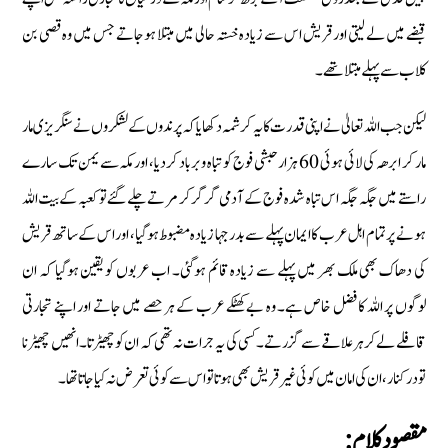
قبضے میں لے لیتی اور قریش اس سے زیادہ خستہ حالی میں مبتلا ہوجاتے جس میں وہ قصی بن
کلاب سے پہلے مبتلا تھے۔
لیکن جب اللہ تعالیٰ نے اپنی قدرت کا یہ کرشمہ دکھایا کہ پرندوں کے لشکروں نے سنگریزی مار
مار کر ابرھہ کی لائی ہوئی 60 ہزار حبشی فوج کو تباہ و برباد کردیا، اور مکہ سے یمن تک سارے
راستے میں جگہ جگہ اس تباہ شدہ فوج کے آدمی گر گر کر مرتے چلے گئے تو کعبہ کے بیت اللہ
ہونے پر تمام اہل عرب کا ایمان پہلے سے بدرجہا زیادہ مضبوط ہوگیا، اور اس کے ساتھ قریش
کی دھاک بھی ملک بھر میں پہلے سے زیادہ قائم ہوگئی۔ اب عربوں کو یقین ہوگیا کہ ان
لوگوں پر اللہ کا فضل خاص ہے۔ وہ بےکھٹکے عرب کے ہر حصے میں جاتے اور اپنے تجارتی
قافلے لے کر ہر علاقے سے گزرتے۔ کسی کی یہ جرات نہ تھی کہ ان کو چھیڑتا۔ انھیں چھیڑنا
تو درکنار، ان کی امان میں کوئی غیر قریش بھی ہوتا تو اس سے کوئی تعرض نہ کیا جاتا تھا۔
مقصود کلام: