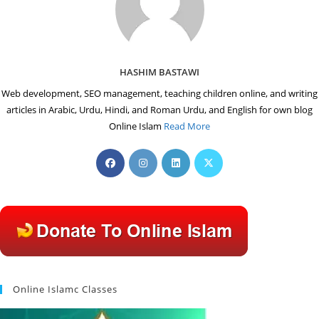
HASHIM BASTAWI
Web development, SEO management, teaching children online, and writing
articles in Arabic, Urdu, Hindi, and Roman Urdu, and English for own blog
Online Islam
Read More
Opens
Opens
Opens
Opens
in
in
in
in
a
a
a
a
new
new
new
new
tab
tab
tab
tab
Online Islamc Classes