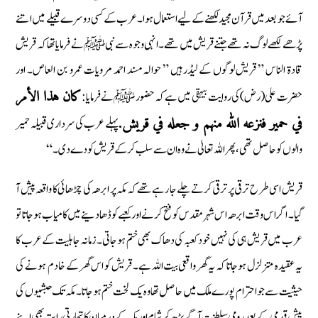
آئے جو بعد میں قرآن مجید لکھنے کے لیے استعمال ہوا۔ عرب کے کسی دوسرے قبیلے میں اتنے
پڑھے لکھے لوگ نہ تھے جتنے قریش میں تھے۔ انہی وجوہ سے نبی ﷺ نے فرمایا تھا کہ قریش
قادۃ الناس ” قریش لوگوں کے لیڈر ہیں ” حوالہ مسند احمد مرویات عمرو بن العاص۔ اور
حضرت علی (رض) کی روایت بیہقی میں ہے کہ حضور ﷺ نے فرمایا:
کان هذا الأمر
پہلے عرب کی سرداری قبیلہ حمیر
في حمیر فنزعه الله منهم و جعله في قریش.
والوں کو حاصل تھی، پھر اللہ تعالیٰ نے وہ ان سے سلب کر کے قریش کو دے دی۔ “
قریش اسی طرح ترقی پر ترقی کرتے چلے جا رہے تھے کہ مکہ پر ابرھہ کی چڑھائی کا واقعہ پیش آ
گیا۔ اگر اس وقت ابرھہ اس شہر مقدس کو فتح کرنے اور کعبے کو ڈھا دینے میں کامیاب ہوجاتا تو
عرب میں قریش ہی کی نہیں خود کعبہ کی دھاک بھی ختم ہوجاتی۔ زمانہ جاہلیت کے عرب کا
یہ عقیدہ متزلزل ہوجاتا کہ یہ گھر واقعی بیت اللہ ہے۔ قریش کو اس گھر کے خادم ہونے کی
حیثیت سے جو احترام پورے ملک میں حاصل تھا وہ یک لخت ختم ہوجاتا۔ مکہ تک حبشیوں کی
پیش قدمی کے بعد رومی سلطنت آگے بڑھ کر شام اور مکہ کے درمیان کا تجارتی راستہ بھی اپنے