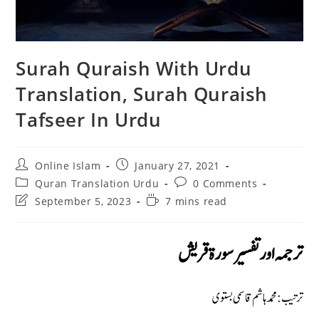
Surah Quraish With Urdu
Translation, Surah Quraish
Tafseer In Urdu
Post
Post
Online Islam
January 27, 2021
author:
published:
Post
Post
Quran Translation Urdu
0 Comments
category:
comments:
Post
Reading
September 5, 2023
7 mins read
last
time:
modified:
ترجمہ اور تفسير سورة قريش
ترتيب: محمد ہاشم قاسمى بستوى