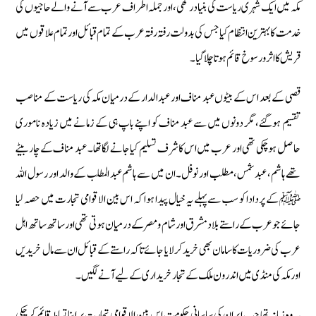
مکہ میں ایک شہری ریاست کی بنیاد رکھی، اور جملہ اطراف عرب سے آنے والے حاجیوں کی
خدمت کا بہترین انتظام کیا جس کی بدولت رفتہ رفتہ عرب کے تمام قبائل اور تمام علاقوں میں
قریش کا اثر و رسوخ قائم ہوتا چلا گیا۔
قصی کے بعد اس کے بیٹوں عبد مناف اور عبد الدار کے درمیان مکہ کی ریاست کے مناصب
تقسیم ہوگئے، مگر دونوں میں سے عبد مناف کو اپنے باپ ہی کے زمانے میں زیادہ ناموری
حاصل ہوچکی تھی اور عرب میں اس کا شرف تسلیم کیا جانے لگا تھا۔ عبد مناف کے چار بیٹے
تھے ہاشم، عبد شمس، مطلب اور نوفل۔ ان میں سے ہاشم عبد المطلب کے والد اور رسول اللہ
ﷺ کے پردادا کو سب سے پہلے یہ خیال پیدا ہوا کہ اس بین الاقوامی تجارت میں حصہ لیا
جائے جو عرب کے راستے بلاد مشرق اور شام و مصر کے درمیان ہوتی تھی اور ساتھ ساتھ اہل
عرب کی ضروریات کا سامان بھی خرید کر لایا جائے تاکہ راستے کے قبائل ان سے مال خریدیں
اور مکہ کی منڈی میں اندرون ملک کے تجار خریداری کے لیے آنے لگیں۔
یہ وہ زمانہ تھا جب ایران کی ساسانی حکومت اس بین الاقوامی تجارت پر اپنا تسلط قائم کرچکی