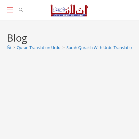
Skip
to
content
Blog
>
Quran Translation Urdu
>
Surah Quraish With Urdu Translation, S