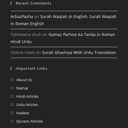
Recent Comments
tab
ArbazPasha
on
Surah Waqiah In English, Surah Waqiah
In Roman English
Tahmeena shah
on
Namaz Parhne Ka Tarika in Roman
Hindi Urdu
Online Islam
on
Surah Ghashiya With Urdu Translation
Important Links
Opens
About Us
in
Opens
Namaz
a
in
Opens
Hindi Articles
new
a
in
Opens
Urdu Articles
tab
new
a
in
Opens
Hadees
tab
new
a
in
Opens
Quranic Articles
tab
new
a
in