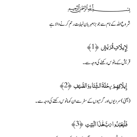
﷽
شروع اللہ کے نام سے جو بڑا مہربان نہایت رحم کرنے والا ہے
لِإِيلَافِ قُرَيْشٍ ﴿1﴾
قریش کے مانوس رکھنے کی وجہ سے ۔
إِيلَافِهِمْ رِحْلَةَ الشِّتَاءِ وَالصَّيْفِ ﴿2﴾
(یعنی) سردیوں اور گرمیوں کے سفر سے ان کو مانوس رکھنے کی وجہ سے۔
فَلْيَعْبُدُوا رَبَّ هَٰذَا الْبَيْتِ ﴿3﴾