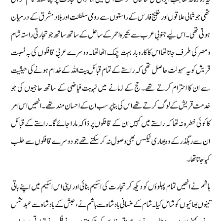
تھی جو شمالی علاقوں اور خلیج فارس کے راستوں سے رومی سلطنت اور بلاد مشرق کے درمیان
ہوتی تھی۔ اس لیے جنوبی عرب سے بحیرہ احمر کے ساحل کے ساتھ ساتھ جو تجارتی راستہ شام
و مصر کی طرف جاتا تھا اس کا کاروبار بہت چمک اٹھا تھا۔ دوسرے عربی قافلوں کی بہ نسبت
قریش کو یہ سہولت حاصل تھی کہ راستے کے تمام قبائل بیت اللہ کے خدام ہونے کی حیثیت
سے ان کا احترام کرتے تھے۔ حج کے زمانے میں نہایت فیاضی کے ساتھ حاجیوں کی جو
خدمت قریش کے لوگ کرتے تھے اس کی بنا پر سب ان کے احسان مند تھے۔ انھیں اس امر
کا کوئی خطرہ نہ تھا کہ راستے میں کہیں ان کے قافلوں پر ڈاکہ مارا جائے گا۔ راستے کے قبائل
ان سے رہگذر کے وہ بھاری ٹیکس بھی وصول نہ کرسکتے تھے جو دوسرے قافلوں سے طلب
کیا جاتا تھا۔
ہاشم نے انھیں تمام پہلوؤں کو دیکھ کر تجارت کی اسکیم بنائی اور اپنی اس اسکیم میں اپنے باقی
تینوں بھائیوں کو شامل کیا۔ شام کے غسانی بادشاہ سے ہاشم نے، حبش کے بادشاہ سے عبد شمس