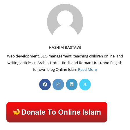
HASHIM BASTAWI
Web development, SEO management, teaching children online, and
writing articles in Arabic, Urdu, Hindi, and Roman Urdu, and English
for own blog Online Islam
Read More
Opens
Opens
Opens
Opens
in
in
in
in
a
a
a
a
new
new
new
new
tab
tab
tab
tab