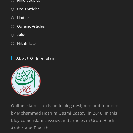
Hindi Articles
new
a
in
Opens
Urdu Articles
tab
new
a
in
Opens
Hadees
tab
new
a
in
Opens
Quranic Articles
tab
new
a
in
Opens
Zakat
tab
new
a
in
Opens
Nikah Talaq
tab
new
a
in
tab
new
a
About Online Islam
tab
new
tab
Online Islam is an Islamic blog designed and founded
by Mohammad Hashim Qasmi Bastavi in 2018. In this
blog come islamic issues and articles in Urdu, Hindi
Arabic and English.