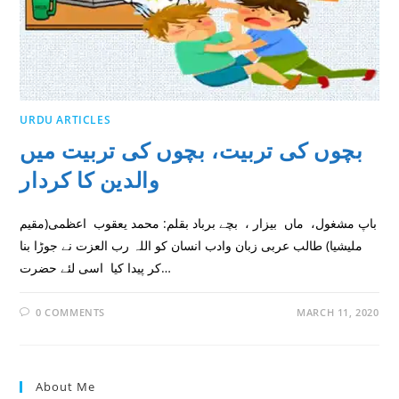
URDU ARTICLES
بچوں کی تربیت، بچوں کی تربیت میں
والدین کا کردار
باپ مشغول، ماں بیزار ، بچے برباد بقلم: محمد یعقوب اعظمی(مقیم
ملیشیا) طالب عربی زبان وادب انسان کو اللہ رب العزت نے جوڑا بنا
کر پیدا کیا اسی لئے حضرت…
0 COMMENTS
MARCH 11, 2020
About Me