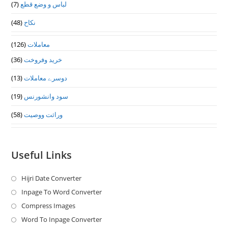
(7)
لباس و وضع قطع
(48)
نکاح
(126)
معاملات
(36)
خرید وفروخت
(13)
دوسرے معاملات
(19)
سود وانشورنس
(58)
وراثت ووصيت
Useful Links
Hijri Date Converter
Opens
in
Inpage To Word Converter
Opens
a
in
Compress Images
Opens
new
a
in
Word To Inpage Converter
Opens