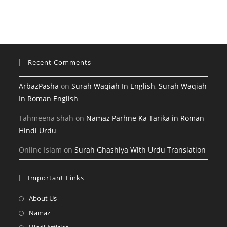
tab
new
a
in
tab
new
a
tab
new
tab
Recent Comments
ArbazPasha
on
Surah Waqiah In English, Surah Waqiah
In Roman English
Tahmeena shah
on
Namaz Parhne Ka Tarika in Roman
Hindi Urdu
Online Islam
on
Surah Ghashiya With Urdu Translation
Important Links
Opens
About Us
in
Opens
Namaz
a
in
Opens