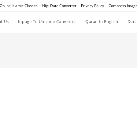
Online Islamic Classes
Hijri Date Converter
Privacy Policy
Compress Imag
t Us
Inpage To Unicode Converter
Quran In English
Dona