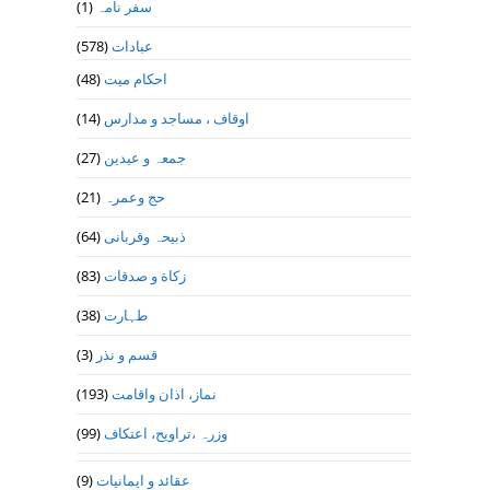
(1)
سفر نامہ
(578)
عبادات
(48)
احکام میت
(14)
اوقاف ، مساجد و مدارس
(27)
جمعہ و عیدین
(21)
حج وعمرہ
(64)
ذبیحہ وقربانی
(83)
زکاة و صدقات
(38)
طہارت
(3)
قسم و نذر
(193)
نماز، اذان واقامت
(99)
وزرہ ،تراويح، اعتكاف
(9)
عقائد و ایمانیات