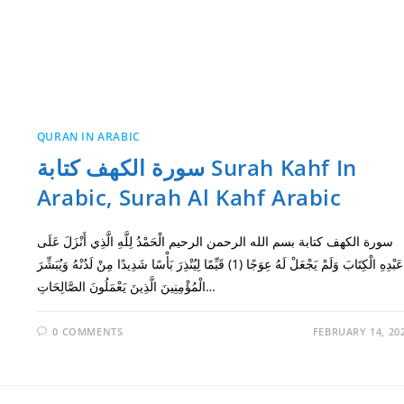
QURAN IN ARABIC
سورة الكهف كتابة Surah Kahf In
Arabic, Surah Al Kahf Arabic
سورة الكهف كتابة بسم الله الرحمن الرحيم الْحَمْدُ لِلَّهِ الَّذِي أَنْزَلَ عَلَى
عَبْدِهِ الْكِتَابَ وَلَمْ يَجْعَلْ لَهُ عِوَجًا (1) قَيِّمًا لِيُنْذِرَ بَأْسًا شَدِيدًا مِنْ لَدُنْهُ وَيُبَشِّرَ
الْمُؤْمِنِينَ الَّذِينَ يَعْمَلُونَ الصَّالِحَاتِ…
0 COMMENTS
FEBRUARY 14, 20