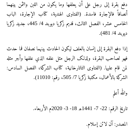
دفع بقرۃ إلی رجل علی أن یعلفھا وما یکون من اللبن والثمن بینھما
أنصافاً فالإجارۃ فاسدۃ. (الفتاوی الهندية، کتاب الإجارۃ، الباب
الخامس عشر، الفصل الثالث، قدیم زکریا دیوبند 4/ 445، جدید زکریا
دیوبند 4/ 481).
إذا دفع البقرۃ إلی إنسان بالعلف لیکون الحادث بینهما نصفان فما حدث
فهو لصاحب البقرۃ، ولذلک الرجل مثل علفه الذي علفها وأجر مثله
لمن قام علیہا. (الفتاوی التاتارخانیة، کتاب الشرکة، الفصل السادس:
الشرکة بالأعمال، مکتبة زکریا 7/ 505، رقم: 11010).
والله أعلم
تاريخ الرقم: 22- 7- 1441ھ 18- 3- 2020م الأربعاء.
المصدر: آن لائن إسلام.