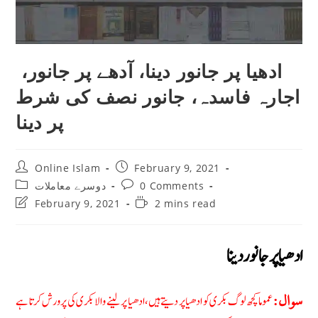
ادھیا پر جانور دینا، آدھے پر جانور،
اجارہ فاسدہ، جانور نصف کی شرط
پر دینا
Post
Post
Online Islam
February 9, 2021
author:
published:
Post
Post
0 Comments
دوسرے معاملات
category:
comments:
Post
Reading
February 9, 2021
2 mins read
last
time:
modified:
ادھیا پر جانور دینا
عموما کچھ لوگ بکری کو ادهیا پر دیتے ہیں، ادهیا پر لینے والا بکری کی پرورش کرتا ہے
سوال: