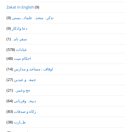
Zakat In English
(9)
تذكرہ متحدہ علمائے بستى
(9)
دعا واذكار
(9)
سفر نامہ
(1)
عبادات
(578)
احکام میت
(48)
اوقاف ، مساجد و مدارس
(14)
جمعہ و عیدین
(27)
حج وعمرہ
(21)
ذبیحہ وقربانی
(64)
زکاة و صدقات
(83)
طہارت
(38)