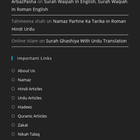
ArbazPasha
on
Surah Waqiah In English, Surah Waqiah
In Roman English
Tahmeena shah
on
Namaz Parhne Ka Tarika in Roman
Hindi Urdu
Online Islam
on
Surah Ghashiya With Urdu Translation
Important Links
Opens
About Us
in
Opens
Namaz
a
in
Opens
Hindi Articles
new
a
in
Opens
Urdu Articles
tab
new
a
in
Opens
Hadees
tab
new
a
in
Opens
Quranic Articles
tab
new
a
in
Opens
Zakat
tab
new
a
in
Opens
Nikah Talaq
tab
new