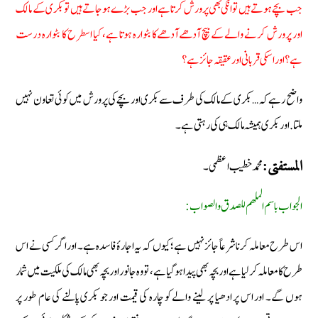
جب بچے ہوتے ہیں تو انکی بهی پرورش کرتا ہے اور جب بڑے ہوجاتے ہیں تو بکری کے مالک
اور پرورش کرنے والے کے بیچ آدهےآدهےکا بٹوارہ ہوتا ہے، کیا اسطرح کا بٹوارہ درست
ہے؟ اور اسکی قربانی اور عقیقہ جائز ہے؟
واضح رہے کہ… بکری کے مالک کی طرف سے بکری اور بچے کی پرورش میں کوئی تعاون نہیں
ملتا. اور بکری ہمیشہ مالک ہی کی رہتی ہے۔
محمد خطیب اعظمی۔
المستفتی:
الجواب باسم الملھم للصدق والصواب:
اس طرح معاملہ کرنا شرعاً جائز نہیں ہے؛ کیوں کہ یہ اجارۂ فاسدہ ہے۔ اور اگر کسی نے اس
طرح کا معاملہ کر لیا ہے اور بچہ بھی پیدا ہوگیا ہے، تو وہ جانور اور بچہ بھی مالک کی ملکیت میں شمار
ہوں گے۔ اور اس پر ادھیا پر لینے والے کو چارہ کی قیمت اور جو بکری پالنے کی عام طور پر