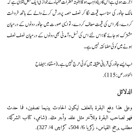
اجرت ہوتی ہے اس کا دینا واجب ہوگا؛ البتہ حضرات فقہاء نے جواز کی ایک شکل بتلائی ہے کہ
مالک جانور کی مناسب قیمت لگا کر نصف حصہ پرورش کرنے والے کے ہاتھ فروخت
کردے، پھر اس کی قیمت معاف کردے، تو ایسی صورت میں جانور دونوں کے درمیان
مشترک ہوجائے گا؛ اس لئے اس کی نسل وآمدنی بھی دونوں کے درمیان نصف نصف
ہونے میں کوئی مضائقہ نہیں ہے۔
اب ایسے جانور کی قربانی عقیقہ میں کوئی حرج نہیں ہے۔ (مستفاد: ایضاح
النوادرص: 115).
الدلائل
وعلی هذا دفع البقرۃ بالعلف لیکون الحادث بینہما نصفین، فما حدث
فهو لصاحب البقرۃ وللآخر مثل علفہ وأجر مثله. (شامي، کتاب الشرکة،
مطلب یرجح القیاس، زکریا 6/ 504، کراچی 4/ 327).