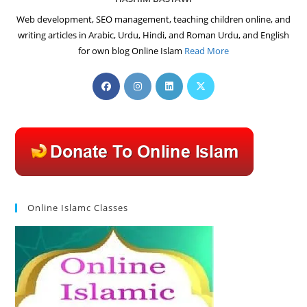
Web development, SEO management, teaching children online, and
writing articles in Arabic, Urdu, Hindi, and Roman Urdu, and English
for own blog Online Islam
Read More
Opens
Opens
Opens
Opens
in
in
in
in
a
a
a
a
new
new
new
new
tab
tab
tab
tab
Online Islamc Classes