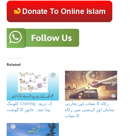
Related
زكاة كا نصاب،اور تجارتى
کلوننگ Cloning کے ذریعہ
سامان اور كرنسى ميں زكاة
پیدا شدہ جانور کا گوشت
كا نصاب