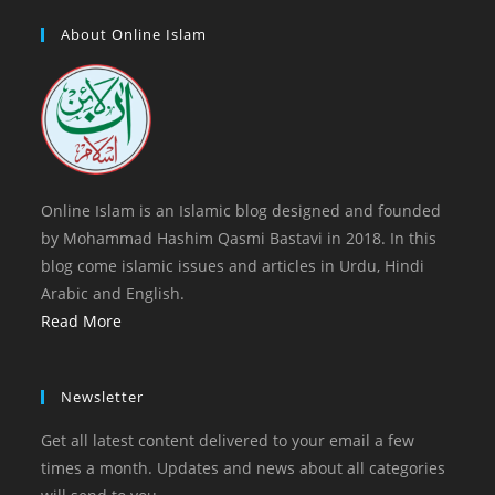
a
in
tab
new
a
About Online Islam
tab
new
tab
Online Islam is an Islamic blog designed and founded
by Mohammad Hashim Qasmi Bastavi in 2018. In this
blog come islamic issues and articles in Urdu, Hindi
Arabic and English.
Read More
Newsletter
Get all latest content delivered to your email a few
times a month. Updates and news about all categories