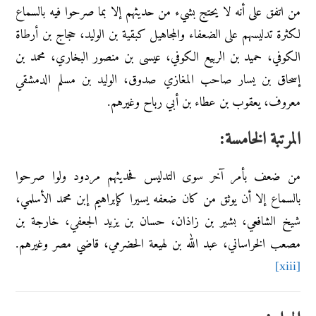
من اتفق على أنه لا يحتج بشيء من حديثهم إلا بما صرحوا فيه بالسماع
لكثرة تدليسهم على الضعفاء والمجاهيل كبقية بن الوليد، حجاج بن أرطاة
الكوفي، حميد بن الربيع الكوفي، عيسى بن منصور البخاري، محمد بن
إسحاق بن يسار صاحب المغازي صدوق، الوليد بن مسلم الدمشقي
معروف، يعقوب بن عطاء بن أبي رباح وغيرهم.
المرتبة الخامسة:
من ضعف بأمر آخر سوى التدليس فحديثهم مردود ولوا صرحوا
بالسماع إلا أن يوثق من كان ضعفه يسيرا كإبراهيم إبن محمد الأسلمي،
شيخ الشافعي، بشير بن زاذان، حسان بن يزيد الجعفي، خارجة بن
مصعب الخراساني، عبد الله بن لهيعة الحضرمي، قاضي مصر وغيرهم.
[xiii]