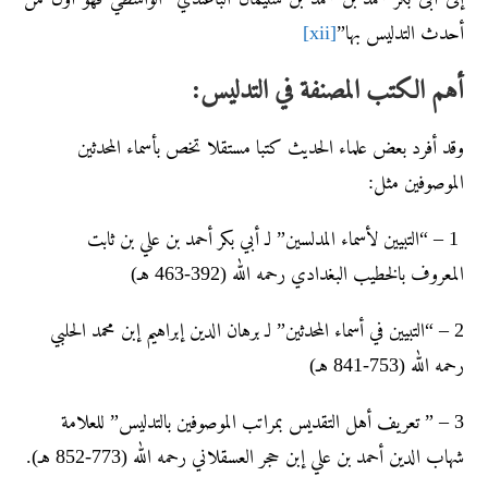
أحدث التدليس بها”
[xii]
أهم الكتب المصنفة في التدليس:
وقد أفرد بعض علماء الحديث كتبا مستقلا تخص بأسماء المحدثين
الموصوفين مثل:
1 – “التبيين لأسماء المدلسين” لـ أبي بكر أحمد بن علي بن ثابت
المعروف
بالخطيب البغدادي رحمه الله (392-463 هـ)
2 – “التبيين في أسماء المحدثين” لـ برهان الدين إبراهيم إبن محمد الحلبي
رحمه الله (753-841 هـ)
3 – ” تعريف أهل التقديس بمراتب الموصوفين بالتدليس” للعلامة
شهاب الدين أحمد بن علي إبن حجر العسقلاني رحمه الله (773-852 هـ).