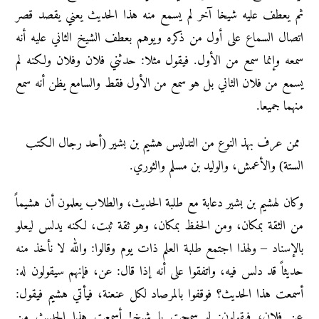
ثم يعطف عليه شيخا آخر لم يسمع منه هذا الحديث يعني يقصد قصر
اتصال السماع على أول من ذكره ويوهم بعطف الشيخ الثاني عليه أنه
سمعه وإنما سمع من الأول. فيقول مثلا: حدثني فلان وفلان ولكنه لم
يسمع من فلان الثاني بل هو سمع من الأول فقط والسامع يظن أنه سمع
منهما جميعا.
ممن عرف بهذ النوع من التدليس هشيم بن بشير (أحد رجال الكتب
الستة) والأعمش، والوليد بن مسلم والثوري.
وكان لهشيم بن بشير دعابة مع طلبة الحديث، والطلاب يعلمون أن هشيماً
من الثقة بمكان، ومن الحفظ بمكان، وهو ثقة ثبت، لكنه يدلس ليعلو
بالإسناد – ولهذا اجتمع طلبة العلم ذات يوم وقالوا: والله لا نأخذ منه
حديثاً قد دلس فيه، واتفقوا على أنه إذا قال: عن، فإنهم سيقولون له:
أسمعت هذا الحديث؟ فوقفوا بالمرصاد لكل عنعنة، فيأتي هشيم فيقول:
عن فلان، فيقولون: لو سمحت يا شيخ! أسمعت هذا الحديث من