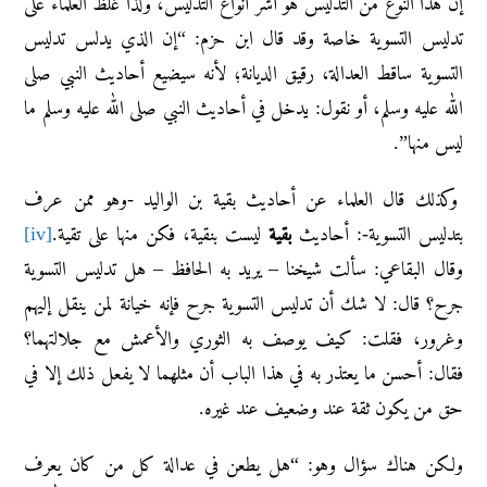
إن هذا النوع من التدليس هو أشر أنواع التدليس، ولذا غلظ العلماء على
تدليس التسوية خاصة وقد قال ابن حزم: “إن الذي يدلس تدليس
التسوية ساقط العدالة، رقيق الديانة؛ لأنه سيضيع أحاديث النبي صلى
الله عليه وسلم، أو نقول: يدخل في أحاديث النبي صلى الله عليه وسلم ما
ليس منها”.
وكذلك قال العلماء عن أحاديث بقية بن الواليد -وهو ممن عرف
بتدليس التسوية-: أحاديث
بقية
ليست بنقية، فكن منها على تقية.
[iv]
وقال البقاعي: سألت شيخنا – يريد به الحافظ – هل تدليس التسوية
جرح؟ قال: لا شك أن تدليس التسوية جرح فإنه خيانة لمن ينقل إليهم
وغرور، فقلت: كيف يوصف به الثوري والأعمش مع جلالتهما؟
فقال: أحسن ما يعتذر به في هذا الباب أن مثلهما لا يفعل ذلك إلا في
حق من يكون ثقة عند وضعيف عند غيره.
ولكن هناك سؤال وهو: “هل يطعن في عدالة كل من كان يعرف