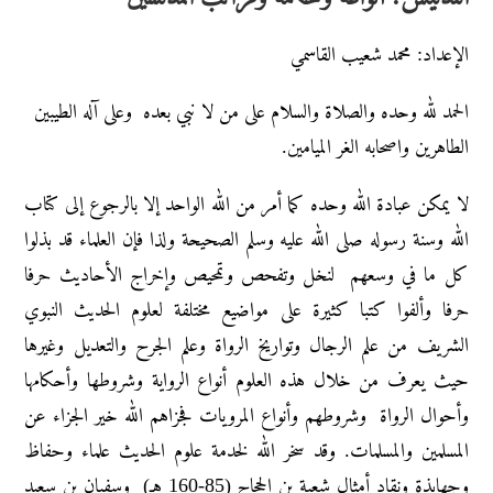
الإعداد: محمد شعيب القاسمي
الحمد لله وحده والصلاة والسلام على من لا نبي بعده وعلى آله الطيبين
الطاهرين واصحابه الغر الميامين.
لا يمكن عبادة الله وحده كما أمر من الله الواحد إلا بالرجوع إلى كتاب
الله وسنة رسوله صلى الله عليه وسلم الصحيحة ولذا فإن العلماء قد بذلوا
كل ما في وسعهم لنخل وتفحص وتمحيص وإخراج الأحاديث حرفا
حرفا وألفوا كتبا كثيرة على مواضيع مختلفة لعلوم الحديث النبوي
الشريف من علم الرجال وتواريخ الرواة وعلم الجرح والتعديل وغيرها
حيث يعرف من خلال هذه العلوم أنواع الرواية وشروطها وأحكامها
وأحوال الرواة وشروطهم وأنواع المرويات فجزاهم الله خير الجزاء عن
المسلمين والمسلمات. وقد سخر الله لخدمة علوم الحديث علماء وحفاظ
وجهابذة ونقاد أمثال شعبة بن الحجاج (85-160 هـ) وسفيان بن سعيد