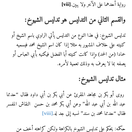
رواية أحدهما على الآخر ولا يبين.
[vii]
والقسم الثاني من التدليس هو تدليس الشيوخ:
تدليس الشيوخ: في هذا النوع من التدليس يأتي الراوي باسم الشيخ أو
كنيته على خلاف المشهور به مثلا إذا كان اسم الشيخ محمد فيسميه
حمادا (من الحمد) وإذا كانت كنيته أبا الفضل فيكنيه بأبي العباس أو
يصفه بما لا يعرف به وذلك تعمية لأمره.
مثال تدليس الشيوخ:
روى أبو بكر بن مجاهد المقرئ عن أبي بكر بن أبي داود فقال “حدثنا
عبد الله بن أبي عبد الله” وعن أبي بكر محمد بن حسن النقاش المفسر
فقال “حدثنا محمد بن سند” نسبه إلى جد له.
[viii]
حكمه: يحكم على تدليس الشيوخ بالكراهة ولكن كراهته أخف من