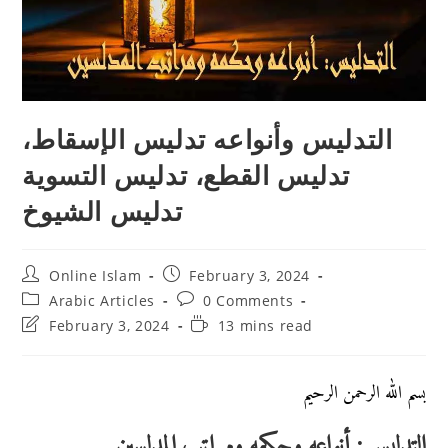
التدليس وأنواعه تدليس الإسقاط،
تدليس القطع، تدليس التسوية
تدليس الشيوخ
Post
Post
Online Islam
February 3, 2024
author:
published:
Post
Post
Arabic Articles
0 Comments
category:
comments:
Post
Reading
February 3, 2024
13 mins read
last
time:
modified:
بسم الله الرحمن الرحيم
التدليس: أنواعه وحكمه ومراتب المدلسين