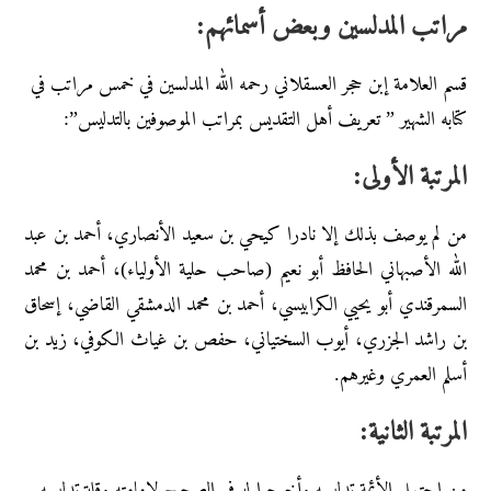
مراتب المدلسين وبعض أسمائهم:
قسم العلامة إبن حجر العسقلاني رحمه الله المدلسين في خمس مراتب في
كتابه الشهير ” تعريف أهل التقديس بمراتب الموصوفين بالتدليس”:
المرتبة الأولى:
من لم يوصف بذلك إلا نادرا كيحي بن سعيد الأنصاري، أحمد بن عبد
الله الأصبهاني الحافظ أبو نعيم (صاحب حلية الأولياء)، أحمد بن محمد
السمرقندي أبو يحيي الكرابيسي، أحمد بن محمد الدمشقي القاضي، إسحاق
بن راشد الجزري، أيوب السختياني، حفص بن غياث الكوفي، زيد بن
أسلم العمري وغيرهم.
المرتبة الثانية:
من احتمل الأئمة تدليسه وأخرجوا له في الصحيح لإمامته وقلة تدليسه