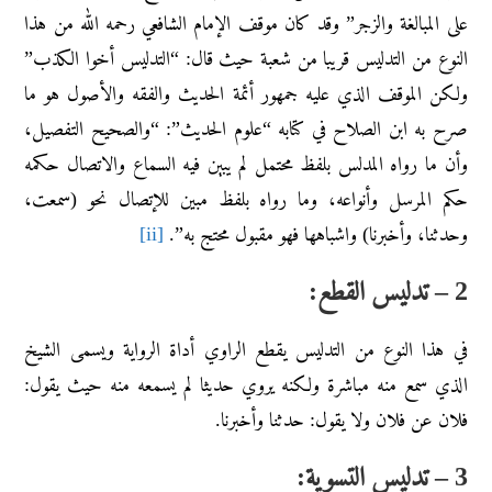
على المبالغة والزجر” وقد كان موقف الإمام الشافعي رحمه الله من هذا
النوع من التدليس قريبا من شعبة حيث قال: “التدليس أخوا الكذب”
ولكن الموقف الذي عليه جمهور أئمة الحديث والفقه والأصول هو ما
صرح به ابن الصلاح في كتابه “علوم الحديث”: “والصحيح التفصيل،
وأن ما رواه المدلس بلفظ محتمل لم يبين فيه السماع والاتصال حكمه
حكم المرسل وأنواعه، وما رواه بلفظ مبين للإتصال نحو (سمعت،
وحدثنا، وأخبرنا) واشباهها فهو مقبول محتج به”.
[ii]
2 – تدليس القطع:
في هذا النوع من التدليس يقطع الراوي أداة الرواية ويسمى الشيخ
الذي سمع منه مباشرة ولكنه يروي حديثا لم يسمعه منه حيث يقول:
فلان عن فلان ولا يقول: حدثنا وأخبرنا.
3 – تدليس التسوية: