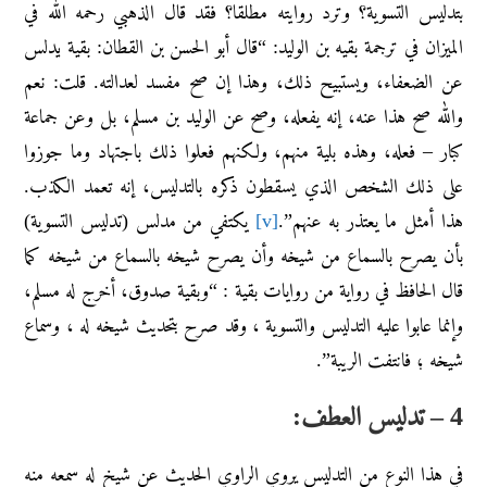
بتدليس التسوية؟ وترد روايته مطلقا؟ فقد قال الذهبي رحمه الله في
الميزان في ترجمة بقيه بن الوليد: “قال أبو الحسن بن القطان: بقية يدلس
عن الضعفاء، ويستبيح ذلك، وهذا إن صح مفسد لعدالته. قلت: نعم
والله صح هذا عنه، إنه يفعله، وصح عن الوليد بن مسلم، بل وعن جماعة
كبار – فعله، وهذه بلية منهم، ولكنهم فعلوا ذلك باجتهاد وما جوزوا
على ذلك الشخص الذي يسقطون ذكره بالتدليس، إنه تعمد الكذب.
هذا أمثل ما يعتذر به عنهم”.
[v]
يكتفي من مدلس (تدليس التسوية)
بأن يصرح بالسماع من شيخه وأن يصرح شيخه بالسماع من شيخه كما
قال الحافظ في رواية من روايات بقية : “وبقية صدوق، أخرج له مسلم،
وإنما عابوا عليه التدليس والتسوية ، وقد صرح بتحديث شيخه له ، وسماع
شيخه ؛ فانتفت الريبة”.
4 – تدليس العطف:
في هذا النوع من التدليس يروي الراوي الحديث عن شيخ له سمعه منه