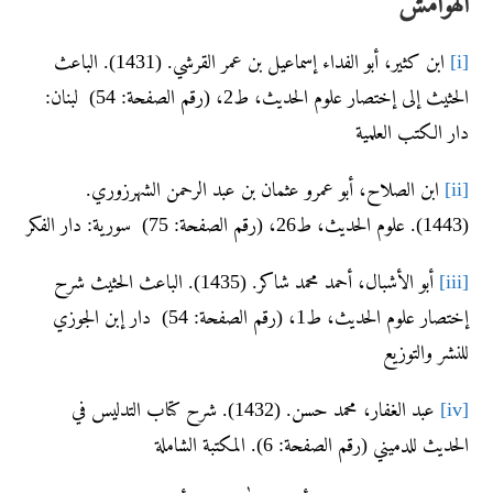
الهوامش
[i]
ابن كثير، أبو الفداء إسماعيل بن عمر القرشي. (1431). الباعث
الحثيث إلى إختصار علوم الحديث، ط2، (رقم الصفحة: 54) لبنان:
دار الكتب العلمية
[ii]
ابن الصلاح، أبو عمرو عثمان بن عبد الرحمن الشهرزوري.
(1443). علوم الحديث، ط26، (رقم الصفحة: 75) سورية: دار الفكر
[iii]
أبو الأشبال، أحمد محمد شاكر. (1435). الباعث الحثيث شرح
إختصار علوم الحديث، ط1، (رقم الصفحة: 54) دار إبن الجوزي
للنشر والتوزيع
[iv]
عبد الغفار، محمد حسن. (1432). شرح كتاب التدليس في
الحديث للدميني (رقم الصفحة: 6). المكتبة الشاملة