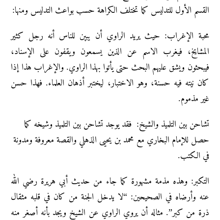
القسم الأول للتدليس كما تختلف الكراهة حسب بواعث التدليس ومنها:
محبة الإغراب: حيث يريد الراوي أن يبين للناس أنه رجل كثير
المشايخ، فيغرب الاسم عن الذين يسمعون ويقفون على الإسناد،
فيبحثون ويشق عليهم البحث حتى يأتوا بهذا الراوي. والإغراب هذا إذا
كان نيته فيه حسنة، وهو الاختبار، ليختبر أذهان العلماء. فهذا حسن
غير مذموم.
تشاحن بين التلميذ والشيخ: فقد يوجد تشاحن بين التلميذ وشيخه كما
حصل للإمام البخاري مع محمد بن يحيى الذهلي والقصة معروفة ومدونة
في الكتب.
التكبر: وهذه مذمة مشهورة كما جاء من حديث أبي هريرة رضي الله
عنه وأرضاه في الصحيحين: “لا يدخل الجنة من كان في قلبه مثقال
ذرة من كبر”. مثاله أن يروي الراوي عن الشيخ ويجد بأنه أصغر منه