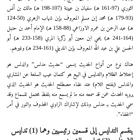
الثوري (97-161 هـ) سفيان بن عيينة (107-198 هـ) مالك بن أنس
(93-179 هـ) محمد إبن مسلم المعروف بإبن شهاب الزهري (50-124
هـ) عبد الرحمن بن عمرو الاوزاعي (88-158 هـ) الإمام أحمد بن حنبل
(164-241 هـ) يحي ابن معين أبو زكريا المري (158-233 هـ) أبو
الحسن علي بن عبد الله المعروف بإبن المديني (161-234 هـ) وغيرهم.
هناك نوع من أنواع الحديث يسمى “حديث مدلس” والدلس هو
إختلاط الظلام والتدليس في البيع هو كتمان عيب السلعة عن المشتري
والمدلس (بفتح اللام) عند علماء مصطلح الحديث هو الحديث الذي
يرويه المحدث عمن قد سمعه منه ما لم يسمع منه بلفظ محتمل للسماع وقد
سمي الحديث بـ مدلس وذلك لإشتراك الراوي المحذوف والنور في أمر
“الخفاء”.
ينقسم التدليس إلى قسمين رئيسيين وهما (1) تدليس