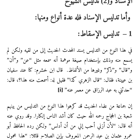
الإسناد و(2) تدليس الشيوخ
وأما تدليس الإسناد فله عدة أنواع ومنها:
1 – تدليس الإسقاط:
في هذا النوع من التدليس يسند المحدث الحديث إلى من لقيه ولكن لم
يسمع منه وذلك بإستخدام صيغة موهمة أنه سمعه مثل “عن” و”أن”
و”قال” و”ذكر” وغيرها من الألفاظ. قال ابن خشرم: كنا عند سفيان
بن عيينة، فقال: “قال الزهري كذا” فقيل له: أسمعت منه هذا؟، قال:
“حدثني به عبد الرزاق عن معمر عنه”
[i]
إن جماعة من علماء الحديث قد كرهوا هذا النوع من التدليس من بينهم
شعبة بن الحجاج رحمه الله حيث كان أشد الناس إنكارا. وقد روي عنه
أنه قال: “لأن أزني أحب إلي من أن أدلس” ولكن رده الحافظ أبو
عمرو عثمان بن عبد الرحمن المعروف بإبن الصلاح قائلا: “هذا محمول