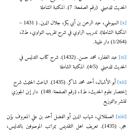
الحديث للدميني (رقم الصفحة: 7). المكتبة الشاملة
[x]
السيوطي، عبد الرحمن بن أبي بكر، جلال الدين. ( 1431 –
المكتبة الشاملة). تدريب الراوي في شرح تقريب النواوي، ط2،
(1/264) دار طيبة.
[xi]
عبد الغفار، محمد حسن. (1432). شرح كتاب التدليس في
الحديث للدميني (4/5). المكتبة الشاملة
[xii]
أبو الأشبال، أحمد محمد شاكر. (1435). الباعث الحثيث شرح
إختصار علوم الحديث، ط1، (رقم الصفحة: 148) دار إبن الجوزي
للنشر والتوزيع
[xiii]
العسقلاني، شهاب الدين أبو الفضل أحمد بن علي المعروف بإبن
حجر. (1435). تعريف اهل التقديس بمراتب الموصوفين بالتدليس،