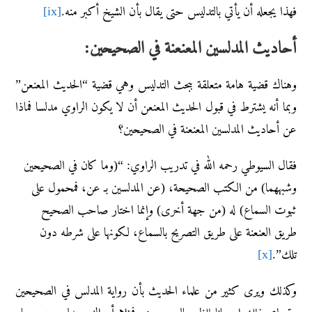
فهذا يجعله أن يأتي بالتدليس حتى يقال بأن الشيخ أكبر منه.
[ix]
أحاديث المدلسين المعنعنة في الصحيحين:
وهناك قضية هامة متعلقة ببحث التدليس وهي قضية “الحديث المعنعن”
وبما أنه يشترط في قبول الحديث المعنعن أن لا يكون الراوي مدلسا فماذا
عن أحاديث المدلسين المعنعنة في الصحيحين؟
فقال السيوطي رحمه الله في تدريب الراوي: “(وما كان في الصحيحين
وشبههما) من الكتب الصحيحة، (عن المدلسين بـ عن، فمحمول على
ثبوت السماع) له (من جهة أخرى) وإنما اختار صاحب الصحيح
طريق العنعنة على طريق التصريح بالسماع، لكونها على شرطه دون
تلك”.
[x]
وكذلك ويرى كثير من علماء الحديث بأن رواية المدلس في الصحيحين