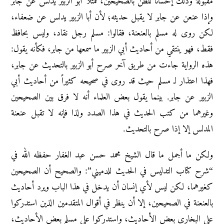
مقبولة وذلك إحسانا للظن بالصحيحين، فمثلا أبو الزبير يدلس عن جابر
وإذا عنعن عن جابر لا يقبل حديثه؛ لأن أبا الزبير يدلس عن ضعفاء،
لكن روى له مسلم بالعنعنة، فقالوا: مسلم رجل نقاد، وليس بحافظ
فقط، فهو ينتقي من أحاديث أبي الزبير ما سمعها من جابر، فكأنه يقول:
هذه الرواية جاءت من طريق آخر صرح أبو الزبير بالتحديث عن جابر،
فهذا اعتذار لـ مسلم حيث قد روى في صحيحه كثيراً من أحاديث أبي
الزبير عن جابر. بينما يقول بعض العلماء أنه لا فرق بين الصحيحين
وغيرهما من كتب الحديث في هذا الصدد ولذا فإنه لا تقبل عنعنة
المدلس إلا إذا صرح بالتحديث.
ولكن ما أجمل ما قال الشيخ محمد حسن عبد الغفار حفظه الله في
“شرح كتاب التدليس في الحديث للدميني”: والصحيح أن الصحيحين
كغيرهما، لكن ليس لأي إنسان أن يدخل في هذا الباب ويرد أحاديث
بالعنعنة في الصحيحين، إلا أن ينظر في أقوال المتقدمين الذين استدركوا
على البخاري بعض الأحاديث، واستدركوا على مسلم بعض الأحاديث،