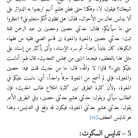
شيخك؟ فيقول: لا، وهكذا حتى فطن هشيم أنهم تربصوا به الدوائر على
ألا يدلس بحال من الأحوال، فقال: هل تظنون أنكم ستغلبونني؟ انتظروا
مني ما سيأتيكم، فقال: حدثني حصين وحصين بن عبد الرحمن ثقة
ثبت- حدثني حصين والمغيرة والمغيرة بن قاسم الضبي فقيه من فقهاء
الكوفة؛ كان عابداً زاهداً- ثم سرد الإسناد، وأتى بأكثر من إسناد على
مثل هذا بالعطف، فبعدما انتهى من مجلس التحديث، قال لهم: أدلست
عليكم بشيء؟ قالوا: لا والله، قال: ما من حديث قلت فيه: حصين
والمغيرة، فإني لم أسمع من المغيرة حرفاً واحداً، أي: دلست عليكم في
المغيرة، ولأن كثرة الطرق تبين كثرة اطلاع طالب الحديث، فإن
الطالب سيأتي ويقول: حدثني هشيم حدثني حصين، وفي الطريق الآخر
يقول: حدثني هشيم حدثني المغيرة، فيكون قد وقع في التدليس، وهذا
هو تدليس العطف.
[vi]
5 – تدليس السكوت: