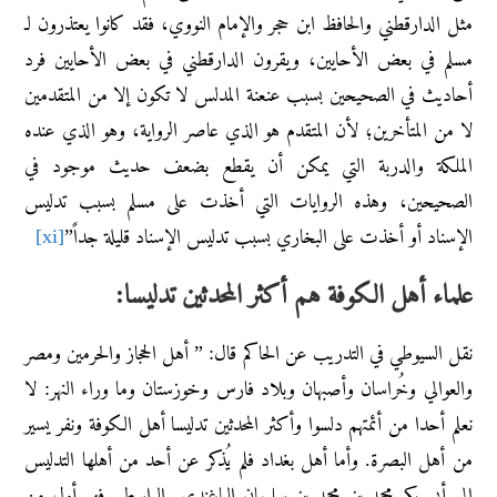
مثل الدارقطني والحافظ ابن حجر والإمام النووي، فقد كانوا يعتذرون لـ
مسلم في بعض الأحايين، ويقرون الدارقطني في بعض الأحايين فرد
أحاديث في الصحيحين بسبب عنعنة المدلس لا تكون إلا من المتقدمين
لا من المتأخرين؛ لأن المتقدم هو الذي عاصر الرواية، وهو الذي عنده
الملكة والدربة التي يمكن أن يقطع بضعف حديث موجود في
الصحيحين، وهذه الروايات التي أخذت على مسلم بسبب تدليس
الإسناد أو أخذت على البخاري بسبب تدليس الإسناد قليلة جداً”
[xi]
علماء أهل الكوفة هم أكثر المحدثين تدليسا:
نقل السيوطي في التدريب عن الحاكم قال: ” أهل الحجاز والحرمين ومصر
والعوالي وخُراسان وأصبهان وبلاد فارس وخوزستان وما وراء النهر: لا
نعلم أحدا من أئمتهم دلسوا وأكثر المحدثين تدليسا أهل الكوفة ونفر يسير
من أهل البصرة. وأما أهل بغداد فلم يُذكر عن أحد من أهلها التدليس
إلى أبى بكر محمد بن محمد بن سليمان الباغندي الواسطي فهو أول من