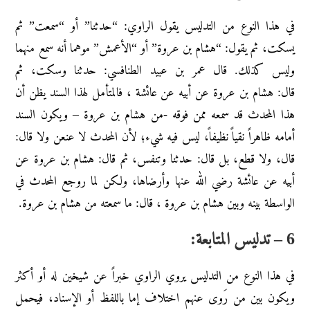
في هذا النوع من التدليس يقول الراوي: “حدثنا” أو “سمعت” ثم
يسكت، ثم يقول: “هشام بن عروة” أو “الأعمش” موهما أنه سمع منهما
وليس كذلك. قال عمر بن عبيد الطنافسي: حدثنا وسكت، ثم
قال: هشام بن عروة عن أبيه عن عائشة ، فالمتأمل لهذا السند يظن أن
هذا المحدث قد سمعه ممن فوقه -من هشام بن عروة – ويكون السند
أمامه ظاهراً نقياً نظيفاً، ليس فيه شيء؛ لأن المحدث لا عنعن ولا قال:
قال، ولا قطع، بل قال: حدثنا وتنفس، ثم قال: هشام بن عروة عن
أبيه عن عائشة رضي الله عنها وأرضاها، ولكن لما روجع المحدث في
الواسطة بينه وبين هشام بن عروة ، قال: ما سمعته من هشام بن عروة.
6 – تدليس المتابعة:
في هذا النوع من التدليس يروي الراوي خبراً عن شيخين له أو أكثر
ويكون بين من رَوى عنهم اختلاف إما باللفظ أو الإسناد، فيحمل