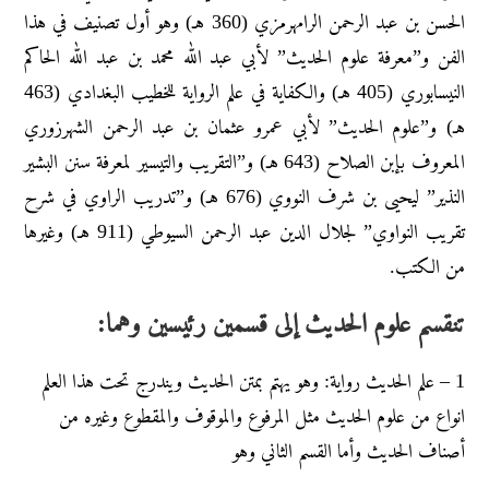
الحسن بن عبد الرحمن الرامهرمزي (360 هـ) وهو أول تصنيف في هذا
الفن و”معرفة علوم الحديث” لأبي عبد الله محمد بن عبد الله الحاكم
النيسابوري (405 هـ) والكفاية في علم الرواية للخطيب البغدادي (463
هـ) و”علوم الحديث” لأبي عمرو عثمان بن عبد الرحمن الشهرزوري
المعروف بإبن الصلاح (643 هـ) و”التقريب والتيسير لمعرفة سنن البشير
النذير” ليحيى بن شرف النووي (676 هـ) و”تدريب الراوي في شرح
تقريب النواوي” لجلال الدين عبد الرحمن السيوطي (911 هـ) وغيرها
من الكتب.
تنقسم علوم الحديث إلى قسمين رئيسين وهما:
1 – علم الحديث رواية: وهو يهتم بمتن الحديث ويندرج تحت هذا العلم
انواع من علوم الحديث مثل المرفوع والموقوف والمقطوع وغيره من
أصناف الحديث وأما القسم الثاني وهو