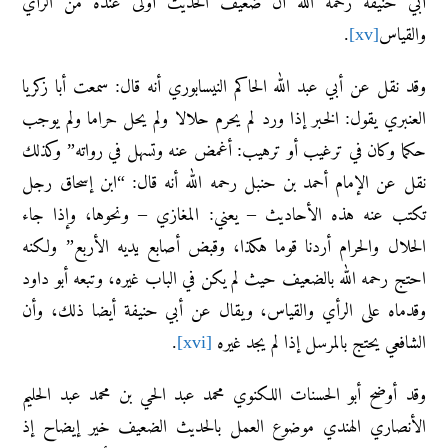
أبي حنيفة رحمه الله أن ضعيف الحديث أولى عنده من الرأي
والقياس
[xv]
.
وقد نقل عن أبي عبد الله الحاكم النيسابوري أنه قال: سمعت أبا زكريا
العنبري يقول: الخبر إذا ورد لم يحرم حلالا ولم يحل حراما ولم يوجب
حكما وكان في ترغيب أو ترهيب: أغمض عنه وتسهل في رواته” وكذلك
نقل عن الإمام أحمد بن حنبل رحمه الله أنه قال: “ابن إسحاق رجل
تكتب عنه هذه الأحاديث – يعني: المغازي – ونحوها، وإذا جاء
الحلال والحرام أردنا قوما هكذا، وقبض أصابع يديه الأربع” ولكنه
احتج رحمه الله بالضعيف حيث لم يكن في الباب غيره، وتبعه أبو داود
وقدماه على الرأي والقياس، ويقال عن أبي حنيفة أيضا ذلك، وأن
الشافعي يحتج بالمرسل إذا لم يجد غيره
[xvi]
.
وقد أوضح أبو الحسنات اللكنوي محمد عبد الحي بن محمد عبد الحليم
الأنصاري الهندي موضوع العمل بالحديث الضعيف خير إيضاح إذ