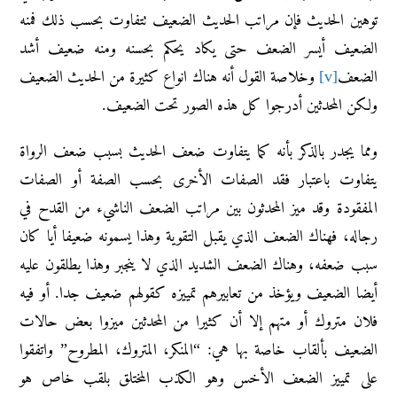
توهين الحديث فإن مراتب الحديث الضعيف تتفاوت بحسب ذلك فمنه
الضعيف أيسر الضعف حتى يكاد يحكم بحسنه ومنه ضعيف أشد
الضعف
[v]
وخلاصة القول أنه هناك انواع كثيرة من الحديث الضعيف
ولكن المحدثين أدرجوا كل هذه الصور تحت الضعيف.
ومما يجدر بالذكر بأنه كما يتفاوت ضعف الحديث بسبب ضعف الرواة
يتفاوت باعتبار فقد الصفات الأخرى بحسب الصفة أو الصفات
المفقودة وقد ميز المحدثون بين مراتب الضعف الناشيء من القدح في
رجاله، فهناك الضعف الذي يقبل التقوية وهذا يسمونه ضعيفا أيا كان
سبب ضعفه، وهناك الضعف الشديد الذي لا ينجبر وهذا يطلقون عليه
أيضا الضعيف ويؤخذ من تعابيرهم تمييزه كقولهم ضعيف جدا. أو فيه
فلان متروك أو متهم إلا أن كثيرا من المحدثين ميزوا بعض حالات
الضعيف بألقاب خاصة بها هي: “المنكر، المتروك، المطروح” واتفقوا
على تمييز الضعف الأخس وهو الكذب المختلق بلقب خاص هو