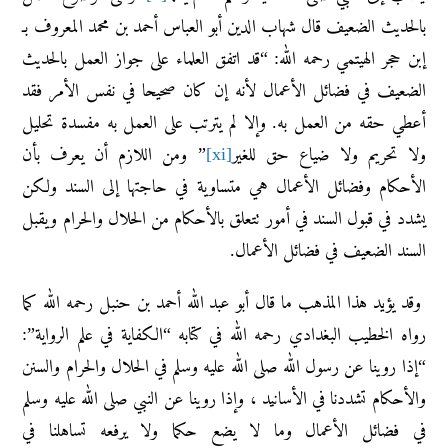
بالحديث الضعيف قال شهاب الدين أبو العباس أحمد بن محمد المعروف بـ
إبن حجر الهيتمي رحمه الله: “قد اتفق العلماء على جواز العمل بالحديث
الضعيف في فضائل الأعمال لأنه إن كان صحيحا في نفس الأمر فقد
أعطي حقه من العمل به. وإلا لم يترتب على العمل به مفسدة تحليل
ولا تحريم ولا ضياع حق للغير
[xi]
” ومن اللازم أن يعرف بأن
الأحكام وفضائل الأعمال هي متساوية في حاجتها إلى السند ولكن
يشدد في قبول السند في أمور تتعلق بالأحكام من الحلال والحرام ويقبل
السند الضعيف في فضائل الأعمال.
وقد يؤيد هذا المذهب ما قال أبو عبد الله أحمد بن حنبل رحمه الله كما
رواه الخطيب البغدادي رحمه الله في كتابه “الكفاية في علم الرواية”:
“‌إذا ‌روينا ‌عن ‌رسول ‌الله صلى الله عليه وسلم في الحلال والحرام والسنن
والأحكام تشددنا في الأسانيد ، وإذا روينا عن النبي صلى الله عليه وسلم
في فضائل الأعمال وما لا يضع حكما ولا يرفعه تساهلنا في