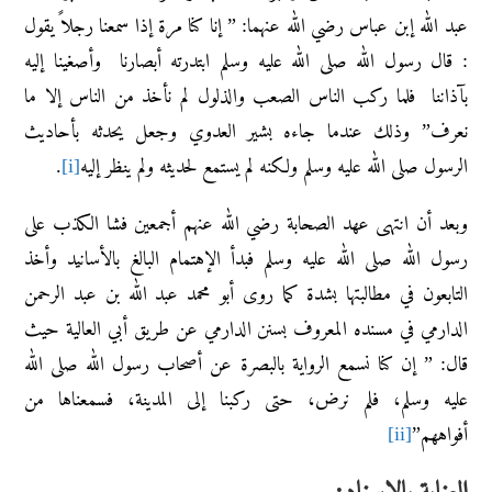
عبد الله إبن عباس رضي الله عنهما: ” إنا كنا مرة إذا سمعنا رجلاً يقول
: قال رسول الله صلى الله عليه وسلم ابتدرته أبصارنا وأصغينا إليه
بآذاننا فلما ركب الناس الصعب والذلول لم نأخذ من الناس إلا ما
نعرف” وذلك عندما جاءه بشير العدوي وجعل يحدثه بأحاديث
الرسول صلى الله عليه وسلم ولكنه لم يستمع لحديثه ولم ينظر إليه
[i]
.
وبعد أن انتهى عهد الصحابة رضي الله عنهم أجمعين فشا الكذب على
رسول الله صلى الله عليه وسلم فبدأ الإهتمام البالغ بالأسانيد وأخذ
التابعون في مطالبتها بشدة كما روى أبو محمد عبد الله بن عبد الرحمن
الدارمي في مسنده المعروف بسنن الدارمي عن طريق أبي العالية حيث
قال: ” إن ‌كنا ‌نسمع ‌الرواية ‌بالبصرة ‌عن ‌أصحاب ‌رسول ‌الله صلى الله
عليه وسلم، فلم نرض، حتى ركبنا إلى المدينة، فسمعناها من
أفواههم”
[ii]
العناية بالإسناد: