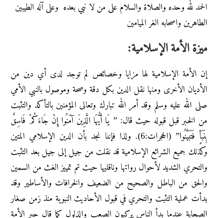
الحمد لله وحده والصلاة والسلام على من لا نبي بعده وعلى آله الطيبين
الطاهرين واصحابه الغر الميامين
ميزة الأمة الإسلامية:
إن الأمة الإسلامية لها مزايا وخصائص لم توجد لدى أي دين من
الأديان الأخرى ومنها نقل الدين بكل دقة وصحة وموصول بالنبي الأمي
صلى الله عليه وسلم وقد أمر الله تبارك وتعالى المؤمنين بالتأكد والتثبت
من الخبر قبل قبوله حيث قال: ” يَا أَيُّهَا الَّذِينَ آمَنُوا إِنْ جَاءَكُمْ فَاسِقٌ
بِنَبَأٍ فَتَبَيَّنُوا” (الحجرات:6). ولذا فإننا نجد بأن الدين الإسلامي المتين
وكذلك جميع الشرائع الإسلامية قد نقلت من جيل إلى جيل بعد التثبت
والتحري الشديد لأحوال رواتها وناقليها حيث تم تمييز الغث من السمين
والحق من الباطل والصحيح من الضعيف والخرافات والأساطير وقد
بدأت عملية التثبت والتحري في قبول الأحاديث النبوية منذ زمن صغار
الصحابة عندما بدأ الناس يركبون الصعب والذلول كما قال حبر الأمة