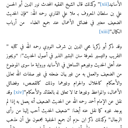
الأسانيد
[xii]
” وكذلك قال الشيخ الفقيه المحدث نور الدين أبو الحسن
علي بن سلطان المعروف بـ ملا علي القاري رحمه الله: “فإن الحديث
الضعيف معتبر في فضائل الأعمال عند جميع العلماء من أرباب
الكمال”
[xiii]
وقد ذكر أبو زكريا محي الدين بن شرف النووي رحمه الله في كتابه ”
التقريب والتيسير لمعرفة سنن البشير النذير في أصول الحديث”: “ويجوز
‌عند ‌أهل ‌الحديث وغيرهم التساهل في الأسانيد ورواية ما سوى الموضوع
من الضعيف والعمل به من غير بيان ضعفه في غير صفات الله تعالى
والأحكام كالحلال والحرام وغيرهما وذلك كالقصص، وفضائل
الأعمال، والمواعظ وغيرها مما لا تعلق له بالعقائد والأحكام”
[xiv]
وقد
نقل عن الإمام أحمد رحمه الله عن الحديث الضعيف أنه يعمل به إذا لم
يوجد غيره كما نقل عنه أيضا: “ضعيف الحديث أحب إلينا من رأى
الرجال” وكذلك ذكر ابن حزم أن جميع الحنفية مجمعون على أن مذهب