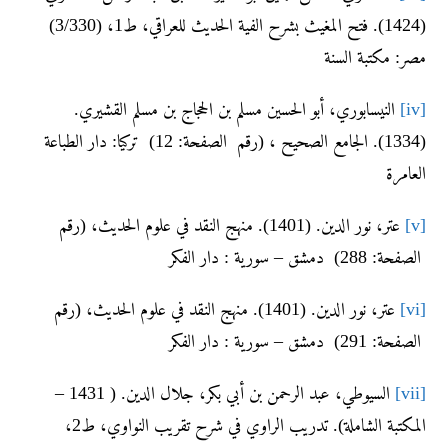
(1424). فتح المغيث بشرح الفية الحديث للعراقي، ط1، (3/330)
مصر: مكتبة السنة
[iv]
النيسابوري، أبو الحسين مسلم بن الحجاج بن مسلم القشيري.
(1334). الجامع الصحيح ، (رقم الصفحة: 12) تركيا: دار الطباعة
العامرة
[v]
عتر، نور الدين. (1401). منهج النقد في علوم الحديث، (رقم
الصفحة: 288) دمشق – سورية : دار الفكر
[vi]
عتر، نور الدين. (1401). منهج النقد في علوم الحديث، (رقم
الصفحة: 291) دمشق – سورية : دار الفكر
[vii]
السيوطي، عبد الرحمن بن أبي بكر، جلال الدين. ( 1431 –
المكتبة الشاملة). تدريب الراوي في شرح تقريب النواوي، ط2،