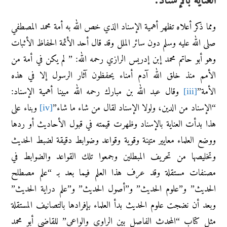
ومما ذكر أعلاه تظهر أهمية الإسناد الذي خص الله به أمة محمد المصطفي
صلى الله عليه وسلم دون سائر الملل وقد قال أحد الأئمة الحفاظ الأثبات
وهو أبو حاتم محمد إبن إدريس الرازي رحمه الله: ” ‌لم ‌يكن ‌في ‌أمة ‌من
‌الأمم منذ خلق الله آدم أمناء يحفظون آثار الرسول إلا في هذه
الأمة”
[iii]
وقال عبد الله بن مبارك رحمه الله مبينا أهمية الإسناد:
“الإسناد ‌من ‌الدين، ولولا الإسناد لقال من شاء ما شاء”
[iv]
وبناء على
هذا بدأت العناية بالإسناد وظهرت قيمته في قبول الأحاديث أو ردها
ووضع العلماء معايير متينة وقوية وقواعد وضوابط دقيقة لضبط الحديث
وتخليصها من تحريف المبطلين وجمعوا تلك القواعد والضوابط في
مصنفات مستقلة وقد عرف هذا العلم فيما بعد بـ “علم مصطلح
الحديث” و”علوم الحديث” و”أصول الحديث” و”علم دراية الحديث”
وبعد أن نضجت علوم الحديث بدأ العلماء بإفرادها بالتصانيف المستقلة
مثل كتاب “المحدث الفاصل بين الراوي والواعي” للقاضي أبو محمد