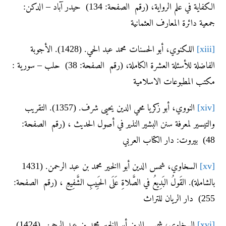
الكفاية في علم الرواية، (رقم الصفحة: 134) حيدر آباد – الدكن:
جمعية دائرة المعارف العثمانية
[xiii]
اللكنوي، أبو الحسنات محمد عبد الحي. (1428). الأجوبة
الفاضلة للأسئلة العشرة الكاملة، (رقم الصفحة: 38) حلب – سورية :
مكتب المطبوعات الاسلامية
[xiv]
النووي، أبو زكريا محي الدين يحيى شرف. (1357). التقريب
والتيسير لمعرفة سنن البشير النذير في أصول الحديث ، (رقم الصفحة:
48) بيروت: دار الكتاب العربي
[xv]
السخاوي، شمس الدين أبو االخير محمد بن عبد الرحمن. (1431
بالشاملة). القَولُ البَدِيعُ في الصَّلاةِ عَلَى الحَبِيبِ الشَّفِيعِ ، (رقم الصفحة:
255) دار الريان للتراث
[xvi]
السخاوي، شمس الدين أبو االخير محمد بن عبد الرحمن. (1424).