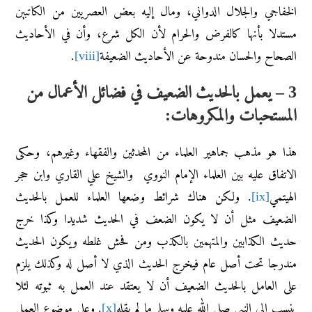
الخفاجي والجلال الدواني، ومال إليه بعض العصريين من الكاتبين
مستدلا بأنها كالفرض والحرام لأن الكل شرع، وأن في الأحاديث
الصحاح والحسان مندوحة عن الأحاديث الضعيفة
[viii]
.
3 – يعمل بالحديث الضعيف في فضائل الأعمال من
المستحبات والمكروهات:
هذا هو مذهب جماهير العلماء من المحدثين والفقهاء وغيرهم، وحكى
الاتفاق عليه بين العلماء الإمام النووي والشيخ علي القاري وابن حجر
الهيتمي
[ix]
. ولكن هناك شرائط وضعها العلماء للعمل بالحديث
الضعيف مثل أن لا يكون الضعف في الحديث شديدا وكذا خرج
حديث الكذابين والمتهمين بالكذب ومن فحش غلطه ويكون الحديث
مندرجا تحت أصل عام فيخرج الحديث الذي لا أصل له وكذلك يلزم
على العامل بالحديث الضعيف أن لا يعتقد عند العمل به ثبوته لئلا
ينسب إلى النبي صلى الله عليه وسلم ما لم يقله
[x]
. وعلى موضوع العمل