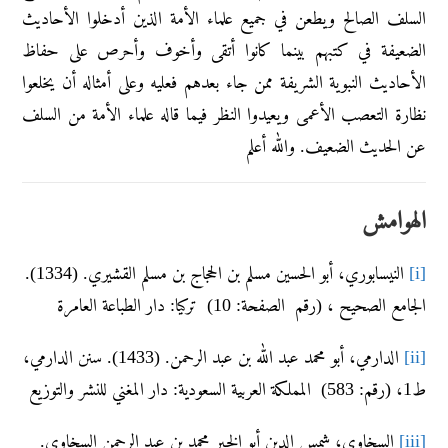
السلف الصالح ويطعن في جميع علماء الأمة الذين أدخلوا الأحاديث
الضعيفة في كتبهم بينما كانوا أتقى وأخوف وأحرص على حفاظ
الأحاديث النبوية الشريفة ممن جاء بعدهم فعليه وعلى أمثاله أن يخلعوا
نظارة التعصب الأعمى ويعيدوا النظر فيما قاله علماء الأمة من السلف
عن الحديث الضعيف. والله أعلم
الهوامش
[i]
النيسابوري، أبو الحسين مسلم بن الحجاج بن مسلم القشيري. (1334).
الجامع الصحيح ، (رقم الصفحة: 10) تركيا: دار الطباعة العامرة
[ii]
الدارمي، أبو محمد عبد الله بن عبد الرحمن. (1433). سنن الدارمي،
ط1، (رقم: 583) المملكة العربية السعودية: دار المغني للنشر والتوزيع
[iii]
السخاوي، شمس الدين أبو الخير محمد بن عبد الرحمن السخاوي.