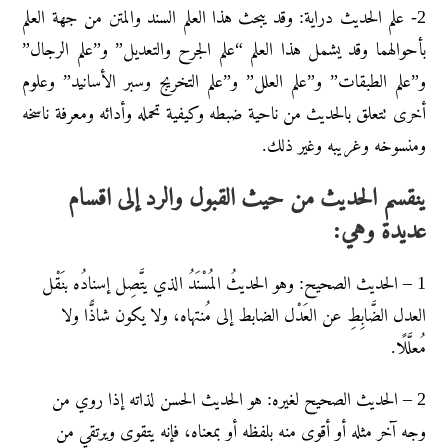
2- علم الحديث دراية: وقد يبحث هذا العلم السند والمتن من جهة العلم
بأحوالهما وقد يشمل هذا العلم “علم الجرح والتعديل” و”علم الرجال”
و”علم الطبقات” و”علم العلل” و”علم التخريج وسبر الأسانيد” وعلوم
أخرى تتعلق بالحديث من ناحية ضبطه وكيفية تحمله وأدائه ومعرفة ناسخه
ومنسوخه وغريبه وغير ذلك.
ينقسم الحديث من حيث القبول والرد إلى اقسام
عديدة وهي:
1 – الحديث الصحيح: وهو الحديثُ المُسْنَدُ الذي يتَّصِل إسنادُه بنَقْل
العدل الضَّابِطِ عن العَدْل الضابط إلى مُنتهاه، ولا يكون شاذًّا ولا
مُعلَّلًا.
2 – الحديث الصحيح لغيره: هو الحديث الحسن لذاته إذا روي من
وجه آخر مثله أو أقوى منه بلفظه أو بمعناه، فإنه يتقوى ويرتقي من