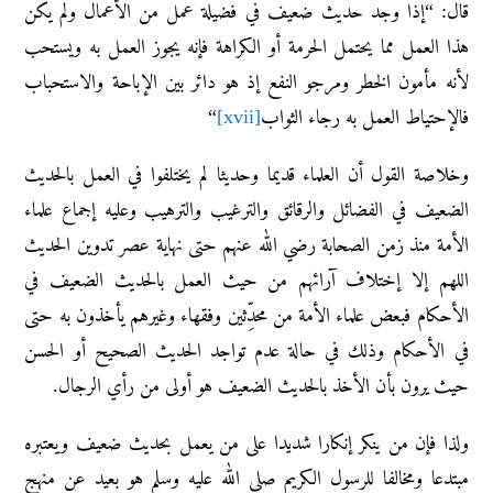
قال: “إذا وجد حديث ضعيف في فضيلة عمل من الأعمال ولم يكن
هذا العمل مما يحتمل الحرمة أو الكراهة فإنه يجوز العمل به ويستحب
لأنه مأمون الخطر ومرجو النفع إذ هو دائر بين الإباحة والاستحباب
فالإحتياط العمل به رجاء الثواب
[xvii]
“
وخلاصة القول أن العلماء قديما وحديثا لم يختلفوا في العمل بالحديث
الضعيف في الفضائل والرقائق والترغيب والترهيب وعليه إجماع علماء
الأمة منذ زمن الصحابة رضي الله عنهم حتى نهاية عصر تدوين الحديث
اللهم إلا إختلاف آرائهم من حيث العمل بالحديث الضعيف في
الأحكام فبعض علماء الأمة من محدِّثين وفقهاء وغيرهم يأخذون به حتى
في الأحكام وذلك في حالة عدم تواجد الحديث الصحيح أو الحسن
حيث يرون بأن الأخذ بالحديث الضعيف هو أولى من رأي الرجال.
ولذا فإن من ينكر إنكارا شديدا على من يعمل بحديث ضعيف ويعتبره
مبتدعا ومخالفا للرسول الكريم صلى الله عليه وسلم هو بعيد عن منهج