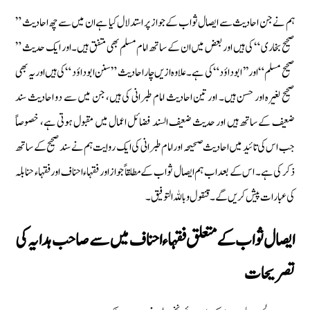
ہم نے جن احادیث سے ایصال ثواب کے جواز پر استدلال کیا ہے ان میں سے چھ احادیث ”
صحیح بخاری “ کی ہیں اور بعض میں ان کے ساتھ امام مسلم بھی متفق ہیں۔ اور ایک حدیث ”
صحیح مسلم “ اور ’ ’ ابو داؤد “ کی ہے۔ علاوہ ازیں چار احادیث ” سنن ابو داؤد “ کی ہیں اور یہ بھی
صحیح لغیرہ اور حسن ہیں۔ اور تین احادیث امام طبرانی کی ہیں، جن میں سے دو احادیث سند
ضعیف کے ساتھ ہیں اور حدیث ضعیف السند فضائل اعمال میں مقبول ہوتی ہے، خصوصاً
جب اس کی تائید میں احادیث صحیحہ اور امام طبرانی کی ایک روایت ہم نے سند صحیح کے ساتھ
ذکر کی ہے۔ اس کے بعد اب ہم ایصال ثواب کے مطلقاً جواز اور فقہاء احناف اور فقہاء حنابلہ
کی عبارات پیش کریں گے۔ قنقول وباللہ التوفیق۔
ایصال ثواب کے متعلق فقہاء احناف میں سے صاحب ہدایہ کی
تصریحات