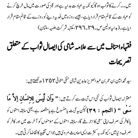
میں ۔۔ کرنے کا ثواب ہوگا کیونکہ یہ عبادت بدنیہ ہے اور عجز کی صورت میں مال خرچ کرنے
کو عبادت کے قائم مقام قرار دیا ہے، جیسے روزہ میں فدیہ دینے کو روزے کے قائم مقام قرار
دیا ہے۔ ( ہدایہ اولین ص۔ ٢٩۔ ٢٩٦، مکتبہ شرکت علمیہ، ملتان)
فقہاء احناف میں سے علامہ شامی کی ایصال ثواب کے متعلق
تصریحات
سید محمد امین بن عمر بن عبد العزیز عابدین شامی حنفی متوفی ١٢٥٢ ھ لکھتے ہیں :
معتزلہ ایصال ثواب کی نفی اس آیت سے کرتے ہیں :
” وَاَن لَّیسَ لِلاِنسَانِ اِلاَّ مَا
لیکن یہ آیت یا منسوخ ہے یا مقصد ہے، یعنی سابقہ امتوں کو
سَعٰی “ ( النجم : ٣٩)
یا کافر کی صرف اپنی سعی کا اجر ملے گا، سابقہ امتوں کے مؤمنوں کو آخرت میں اور کافر کو
صرف دنیا میں، کیونکہ بہ کثرت ایسی احادیث مروی ہیں جو اس تقیید کا تقاضا کرتی ہیں۔