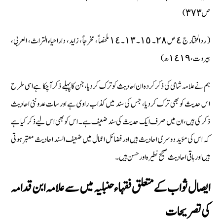
ص ٣٧٣)
( ردالمختار ج ٤ ص ٢٨۔ ١٥۔ ١٣۔ ١٤ ملخصاً ، مخرجاً ، زاید، داراحیاء التراث، العربی،
بیروت، ١٤١٩ ھ)
ہم نے علامہ شامی کی ذکر کردہ ان احادیث کو ترک کردیا، جن کا پہلے ذکر آچکا ہے اسی طرح
اس حدیث کو بھی ترک کردیا، جس کی سند میں کذاب راوی ہے اور سات عدوننی احادیث
ذکر کی ہیں، ان میں صرف ایک حدیث کی سند ضعیف ہے۔ اس کو بھی اس لیے ذکر کیا ہے
کہ اس کی مؤید دوسری احادیث ہیں اور فضائل اعمال میں ضعیف السند احادیث معتبر ہوتی
ہیں اور باقی احادیث صحیح نطیرہ اور حسن ہیں۔
ایصال ثواب کے متعلق فقہاء حنبلیہ میں سے علامہ ابن قدامہ
کی تصریحات