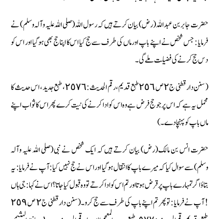
حضرت جابر بن عبداللہ (رض) بیان کرتے ہیں کہ رسول اللہ (صلی اللہ علیہ وآلہ وسلم) نے
فرمایا : جس شخص نے اپنے باپ اور ماں کی طرف سے حج کیا اس کا اپنا حج بھی ہوگیا اور اس کو
دس حج کرنے کی فضلیت ملے گی۔
( سنن دارقطنی ج ٢ ص ٢٥٦ طبع قدیم، رقم الحدیث : ٢٥٧٦، طبع جدید، اس حدیث کا
محمل یہ ہے کہ اس پر جو حج فرض ہے وہ اس کو ادا کرنے کی نیت کرے پھر اس کا ثواب اپنے
ماں باپ کو پہنچا دے۔ )
حضرت انس بن مالک (رض) بیان کرتے ہیں کہ ایک شخص نے نبی (صلی اللہ علیہ وآلہ
وسلم) سے سوال کیا کہ میرے باپ کا انتقال ہوگیا اور اس نے حج نہیں کیا : آپ نے فرمایا : یہ
بتاؤ اگر تمہارے باپ پر قرض ہوتا اور تم اس کو ادا کرتے تو وہ قبول کیا جاتا ؟ اس نے کہا : جی ہاں
! آپ نے فرمایا : تو پھر تم اپنے باپ کی طرف سے حج کرو۔ (سنن دارقطنی ج ٢ ص ٢٥٩