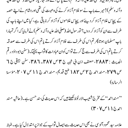
لوں۔ پھر وہ نبی (صلی اللہ علیہ وآلہ وسلم) کے پاس آئے اور کہا : یا رسول اللہ (صلی اللہ علیہ
وآلہ وسلم) ! میرے باپ نے سو غلام آزاد کرنے کی وصیت کی تھی اور ہشام نے اپنے حصہ
کے پچاس غلام آزاد کردیئے اور پچاس غلاموں کو آزاد کرنا باقی ہے، کیا میں اپنے باپ کی
طرف سے ان کو آزاد کر دوں ؟ تو رسول اللہ (صلی اللہ علیہ وآلہ وسلم) نے فرمایا کہ اگر تمہارا
باپ مسلمان ہوتا پھر تم اس کی طرف سے غلام آزاد کرتے یا تم اس کی طرف سے صدقہ
کرتے یا تم اس کی طرف سے حج کرتے تو اس کو ان عبادات کا ثواب پہنچتا۔ ( سنن ابو داؤد رقم
الحدیث : ٢٨٨٣، مصنف ابن ابی شیبہ ج ٣ ص ٣٨٧۔ ٣٨٦، سنن بیہقی ج ٦
ص ٢٧٩، مسند احمد ج ٢ ص ١٨٢ طبع قدیم، مسند احمد ج ١١ ص ٢٠٧، مؤسسۃ
الرسالۃ)
” مسند احمد “ کے مخرج شعیب الارنؤط لکھتے ہیں کہ اس حدیث کی سند حسن ہے۔ ( حاشیہ مسند
احمد ج ١١ ص ٣٠٧)
علامہ سید محمود آلوسی نے بھی اس حدیث سے ایصال ثواب کے جواز پر استدلال کیا ہے۔ البتہ