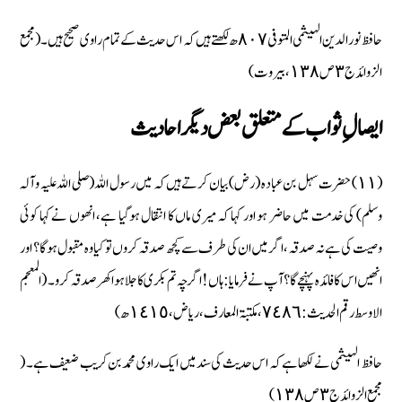
حافظ نور الدین الہیثمی المتوفی ٨٠٧ ھ لکھتے ہیں کہ اس حدیث کے تمام راوی صحیح ہیں۔ ( مجمع
الزوائد ج ٣ ص ١٣٨، بیروت)
ایصال ِ ثواب کے متعلق بعض دیگر احادیث
(١١) حضرت سہل بن عبادہ (رض) بیان کرتے ہیں کہ میں رسول اللہ (صلی اللہ علیہ وآلہ
وسلم) کی خدمت میں حاضر ہو اور کہا کہ میری ماں کا انتقال ہوگیا ہے، انھوں نے کہا کوئی
وصیت کی ہے نہ صدقہ، اگر میں ان کی طرف سے کچھ صدقہ کروں تو کیا وہ مقبول ہوگا ؟ اور
انھیں اس کا فائدہ پہنچے گا ؟ آپ نے فرمایا : ہاں ! اگرچہ تم بکری کا جلا ہوا کھر صدقہ کرو۔ ( المعجم
الاوسط رقم الحدیث : ٧٤٨٦، مکتبۃ المعارف، ریاض، ١٤١٥ ھ)
حافظ الہیثمی نے لکھا ہے کہ اس حدیث کی سند میں ایک راوی محمد بن کریب ضعیف ہے۔ (
مجمع الزوائد ج ٣ ص ١٣٨)