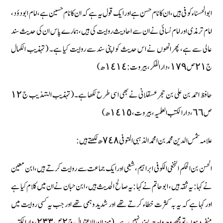
ابوالحسناء کو فی ہیں، ان کا نام حسن ہے اور ایک قول یہ ہے کہ ان کا نام حسین ہے، امام ابو دؤد،
امام ترمذی اور امام نسائی نے ان سے احادیث روایت کی ہیں، ہمارے پاس ان کی حدیث سند
عالی سے ہے، پھر انھوں نے اس حدیث کو اپنی سند سے روایت کیا ہے۔ ( تہذیب الکمال
ج ٢١ ص ١٧٩، دارالفکر، بیروت : ١٤١٤ ھ)
حافظ احمد بن علی بن حجر عسقلانی نے بھی اسی طرح لکھا ہے۔ ( تہذیب التہذیب ج ١٢
ص ٦٦، دارالکتب العلمیہ، بیروت، ١٤١٥ ھ)
علامہ شمس الدین محمد بن امحمد الذہبی المتوفی ٧٤٨ ھ لکھتے ہیں :
الحسن بن الحکم النخعی الکوفی ابراہیم، شعبی اور ایک جماعت سے روایت کرتے ہیں، ابن معین
نے کہا : یہ ثقہ ہیں، ابو حاتم نے کہا : یہ صالح الحدیث ہیں، ابن حبان نے ان میں کلام کیا ہے
اور کہا ہے کہ یہ بہ کثرت خطاء کرتے تھے اور شدید وہمی تھے اور جب یہ کسی روایت میں
منفرد ہوں تو مجھے وہ روایت پسند نہیں ہے۔ ( میزان الاعتدال ج ٢ ص ٢٣٣، دارالکتب