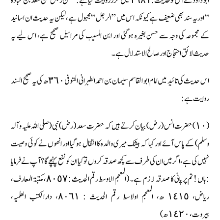
ابو داؤد نے اس کو حدیث : ١٦٨١ میں مکرر روایت کیا ہے : ” عن رجل عن سعد بن عبادہ
“ اور یہ سند بھی ضعیف ہے کیونکہ اس میں ” الرجل “ مجہول ہے، لیکن یہ حدیث ان اسانید
کے مجموعہ کی وجہ سے حسن بغیرہ ہوگئی اور ابن المسیب کی مراسیل صحیح ہے، اس لیے یہ
حدیث لائق احتجاج اور صالح الاستدلال ہے۔
اس حدیث کی تائید میں امام ابو القاسم سلیمان بن احمد الطبرانی المتوفی ٣٦٠ ھ کی یہ صحیح السند
روایت ہے :
(١٠) حضرت انس (رض) بیان کرتے ہیں کہ حضرت سعد (رض) نبی (صلی اللہ علیہ وآلہ
وسلم) کے پاس آئے اور کہا کہ بیشک میری والدہ کا انتقال ہوگیا اور انھوں نے کوئی وصیت
نہیں کی ہے، اگر میں ان کی طرف سے کچھ صدقہ کروں تو کیا ان کو نفع پہنچے گا ؟ آپ نے فرمایا
: ہاں ! تم پر پانی کا صدقہ لازم ہے۔ (المعجم الاوسط رقم الحدیث : ٨٠٥٧، مکتبۃ المعارف،
ریاض، ١٤١٥ ھ، المعجم اولاسط رقم الحدیث : ٨٠٦١، دارالکتب العلمیہ،
بیروت، ١٤٢٠ ھ)