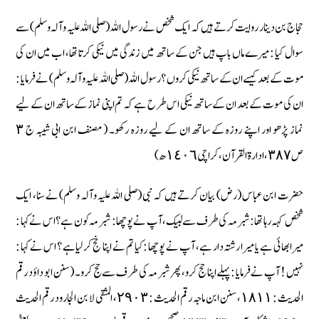
حجاج بن دینار روایت کرتے ہیں کہ ایک شخص نے رسول اللہ (صلی اللہ علیہ وآلہ وسلم) سے
سوال کیا : میرے ماں باپ ہیں جن کے ساتھ میں زندگی میں نیکی کرتا تھا، اب میں ان کی
موت کے بعد کیسے ان کے ساتھ نیکی کروں ؟ رسول اللہ (صلی اللہ علیہ وآلہ وسلم) نے فرمایا :
ان کی موت کے بعد ان کے ساتھ نیکی اس طرح ہے کہ تم اپنی نماز کے ساتھ ان کے لیے
نماز پڑھو اور اپنے روزہ کے ساتھ ان کے لیے روزہ رکھو۔ ( مصنف ابن ابی شیبہ ج ٣
ص ٣٨٧، ادارۃ القرآن، کراچی ١٤٠٦ ھ)
حضرت ابن عباس (رض) بیان کرتے ہیں کہ نبی (صلی اللہ علیہ وآلہ وسلم) نے سنا، ایک
شخص کہہ رہا تھا : شبرمہ کی طرف سے لبیک، آپ نے پوچھا : شبرمہ کون ہے ؟ اس نے کہا :
میرا بھائی ہے یا میرا رشتہ دار ہے، آپ نے پوچھا : کیا تم نے اپنا خج کرلیا ہے ؟ اس نے کہا :
نہیں ! آپ نے فرمایا : پہلے اپنا حج کرو، پھر شبرمہ کی طرف سے حج کرو۔ ( سنن ابو داؤد رقم
الحدیث : ١٨١١، سنن ابن ماجہ رقم الحدیث : ٢٩٠٣، المثقی لا بن الجارود رقم الحدیث