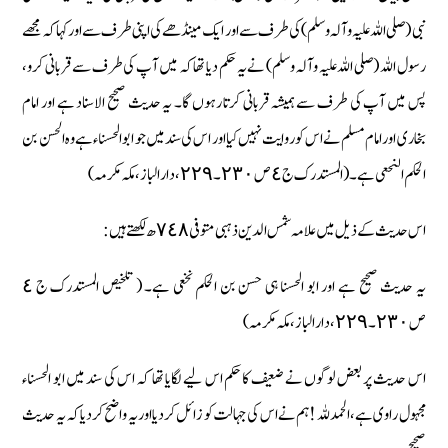
نبی (صلی اللہ علیہ وآلہ وسلم) کی طرف سے اور ایک مینڈھے کی اپنی طرف سے اور کہا کہ مجھے
رسول اللہ (صلی اللہ علیہ وآلہ وسلم) نے یہ حکم دیا تھا کہ میں آپ کی طرف سے قربانی کرو،
پس میں آپ کی طرف سے ہمیشہ قربانی کرتا رہوں گا۔ یہ حدیث صحیح الاسناد ہے اور امام
بخاری اور امام مسلم نے اس کو روایت نہیں کیا اور اس کی سند میں جو ابو الحسناء ہے وہ الحسن بن
الحکم النحعی ہے۔ ( المستدرک ج ٤ ص ٢٣٠۔ ٢٢٩، دارالباز، مکہ مکرمہ)
اس حدیث کے ذیل میں علامہ شمس الدین ذہبی متوفی ٧٤٨ ھ لکھتے ہیں :
یہ حدیث صحیح ہے اور ابو الحسنا ہی حسن بن الحکم نخعی ہے۔ ( تلخیص المستدرک ج ٤
ص ٢٣٠۔ ٢٢٩، دا رالباز، مکہ مکرمہ)
اس حدیث پر بعض لوگوں نے ضعیف کا حکم اس لیے لگایا تھا کہ اس کی سند میں ابو الحسناء
مجہول راوی ہے، الحمد للہ ! ہم نے اس کی جہالت کو زائل کردیا اور یہ واضح کردیا کہ یہ حدیث