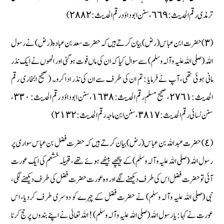
ترمذی رقم الحدیث : ٦٦٩، سنن ابو داؤد رقم الحدیث : ٢٨٨٢)
(٣) حضرت ابن عباس (رض) بیان کرتے ہیں کہ حضرت سعد بن عبادہ (رض) نے رسول
اللہ (صلی اللہ علیہ وآلہ وسلم) سے سوال کیا کہ ان کی ماں فوت ہوگئی اور انھوں نے ایک نذر
مانی ہوئی تھی، آپ نے فرمایا : تم ان کی طرف سے ان کی نذر ادا کرو۔ ( صحیح البخاری رقم
الحدیث : ٢٧٦١، صحیح مسلم رقم الحدیث : ١٦٣٨، سنن ابو داؤد رقم الحدیث : ٣٣٠،
سنن نسائی رقم الحدیث : ٣٨١٧، سنن ابن ماجہ رقم الحدیث : ٢١٣٢)
(٤) حضرت عبداللہ بن عباس (رض) بیان کرتے ہیں کہ حضرت فضل بن عباس سواری پر
رسول اللہ (صلی اللہ علیہ وآلہ وسلم) کے پیچھے بیٹھے ہوئے تھے، قبیلہ خشعم کی ایک عورت
آئی تو حضرت فضل اس کی طرف دیکھنے لگے اور وہ عورت حضرت فضل کی طرف دیکھنے لگی،
نبی (صلی اللہ علیہ وآلہ وسلم) نے حضرت فضل کے چہرے کو دوسری طرف کردیا، اس
عورت نے کہا : یا رسول اللہ (صلی اللہ علیہ وآلہ وسلم) ! اللہ تعالیٰ نے اپنے بندوں پر حج کرنا