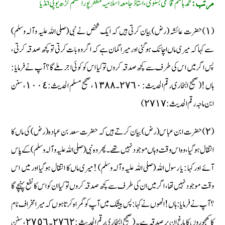
محمد ہاشم قاسمى بستوى، استاذ جامعہ اسلاميہ مظفر پور اعظم گڑھ يوپى انڈيا
مرتب:
(١) حضرت عائشہ (رض) بیان کرتی ہیں کہ ایک شخص نے نبی (صلی اللہ علیہ وآلہ وسلم)
سے کہا کہ میری ماں اچانک ہوگئی اور میرا گمان ہے کہ اگر وہ بات کرتی تو کچھ صدقہ کرتی،
پس اگر میں اس کی طرف سے کچھ صدقہ کروں تو کیا اس کو کوئی اجر ملے گا ؟ آپ نے فرمایا :
ہاں ! ( صحیح البخاری رقم الحدیث : ٢٧٦٠۔ ١٣٨٨، صحیح مسلم الحدیث : ١٠٠٤، سنن
ابن ماجہ رقم الحدیث : ٢٧١٧)
(٢) حضرت ابن عباس (رض) بیان کرتے ہیں کہ حضرت سعد بن عبادہ (رض) کی ماں کا
انتقال ہوگیا، وہ اس وقت وہاں موجود نہیں تھے۔ پھر وہ نبی (صلی اللہ علیہ وآلہ وسلم) کے پاس
آئے اور کہا : یا رسول اللہ (صلی اللہ علیہ وآلہ وسلم) ! میری ماں کا انتقال ہوگیا اور میں اس
وقت موجود نہیں تھا، اگر میں ان کی طرف سے کچھ صدقہ کروں تو کیا ان کو اس کا نفع پہنچے گا
؟ آپ نے فرمایا : ہاں ! انھوں نے کہا : پس بیشک میں آپ کو گمراہ کرتا ہوں کہ میرا مخراف نام
کا کھجوروں کا باغ ان پر صدقہ ہے۔ (صحیح البخاری رقم الحدیث : ٢٧٦٢۔ ٥٦ ٢٧، سنن