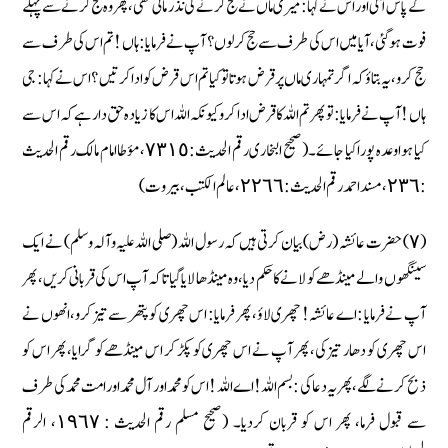
کے پاس آئی اور اس نے کہا : میری ماں نے حج کرنے کی نذر مانی تھی، پھر وہ حج کرنے سے پہلے
فوت ہوگئی، آیا میں اس کی طرف سے حج کرلوں ؟ آپ نے فرمایا : ہاں ! تم اس کی طرف سے
حج کرو، یہ بتاؤ کہ اگر تمہاری ماں پر قرض ہوتا تو کیا تم اس قرض کو ادا کرتیں ؟ اس نے کہا : جی
ہاں ! آپ نے فرمایا : تو پھر تم اللہ کا قرض ادا کرو کیونکہ اللہ اس کا زیادہ حق دار ہے کہ اس سے
کیا ہوا وعدہ پورا کیا جائے۔ ( صحیح البخاری رقم الحدیث : ٧٣١٥، مؤطا امام مالک رقم الحدیث
: ٢٣٦، مسند احمد رقم الحدیث : ٢٢٦٦، عالم الکتب، بیروت)
(٧) حضرت عائشہ (رض) بیان کرتی ہیں کہ رسول اللہ (صلی اللہ علیہ وآلہ وسلم) نے ایک
سینگھوں والے مینڈھے کو لانے کا حکم دیا، وہ مینڈھا لایا گیا تاکہ آپ اس کی قربانی کریں، پھر
آپ نے فرمایا : اے عائشہ ! چھری لاؤ، پھر فرمایا : اس چھری کو پتھر سے تیز کرو، انھوں نے
اس چھری کو دھار تیز کی، پھر آپ نے اس چھری کو پکڑ کر اس مینڈھے کو گرایا، پھر اس کو
ذبح کرنے لگے، پھر یہ دعا کی : بسم اللہ ! اے اللہ ! اس کو محمد اور آل محمد اور امت محمد کی طرف
سے قبول فرما، پھر اس کو قربان کردیا۔ (صحیح مسلم رقم الحدیث : ١٩٦٧، الرقم