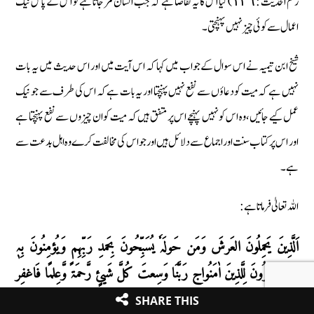
رقم الحدیث : ١٣٦) کیا اس کا یہ تقاضا ہے کہ جب انسان مرجاتا ہے تو اس کے پاس نیک
اعمال سے کوئی چیز نہیں پہنچتی۔
شیخ ابن تیمیہ نے اس سوال کے جواب میں کہا کہ اس آیت میں اور اس حدیث میں یہ بات
نہیں ہے کہ میت کو دعاؤں سے نفع نہیں پہنچتا اور یہ بات ہے کہ اس کی طرف سے جو نیک
عمل کیے جائیں، وہ اس کو نہیں پہنچے اس پر متفق ہیں کہ میت کو ان چیزوں سے نفع پہنچتا ہے
اور اس پر کتاب سنت اور اجماع سے دلائل ہیں اور جو اس کی مخالفت کرے وہ اہل بدعت سے
ہے۔
اللہ تعالیٰ فرماتا ہے :
اَلَّذِینَ یَحمِلُونَ العَرشَ وَمَن حَولَہٗ یُسَبِّحُونَ بِحَمدِ رَبِّہِم وَیُؤمِنُونَ بِہٖ
وَیَستَغفِرُونَ لِلَّذِینَ اٰمَنُواج رَبَّنَا وَسِعتَ کُلَّ شَیئٍ رَّحمَۃً وَّعِلمًا فَاغفِر
لِلَّذِینَ تَابُوا وَاتَّبَعُوا سَبِیلَکَ وَقِہِم عَذَابَ الجَحِیمِرَبَّنَا وَاَدخِلہُم
SHARE THIS