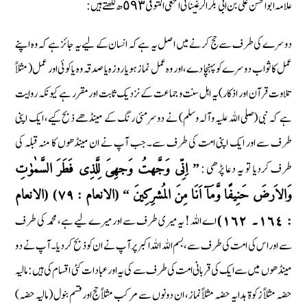
علامہ ابو الحسن علی بن ابی بکر الرغینائی انخعی المتوفی ٥٩٣ ھ لکھتے ہیں :
دوسرے کی طرف سے حج کرنے میں اصل یہ ہے کہ انسان کے لیے یہ جائز ہے کہ وہ اپنے
عمل کا ثواب دوسرے کو پہنچا دے، اور وہ عمل نماز ہو یا روزہ یا صدقہ وہ یا کوئی اور عمل ( مثلاً
تلاوت قرآن اور اذکار) یہ اہل سنت و جماعت کے نزدیک ثابت اور مقرر ہے کیونکہ روایت
ہے کہ نبی (صلی اللہ علیہ وآلہ وسلم) نے دوسرمئی رنگ کے مینڈھے ذبح کیے، ایک اپنی
طرف سے اور ایک اپنی امت کی طرف سے۔ جب آپ نے ان مینڈھوں کا منہ قبلہ کی
طرف کردیا تو یہ دعا پڑھی :
” اِنِّی وَجَّھتُ وَجھِیَ لِلَّذِی فَطَرَ السَّمٰوٰتِ
وَالاَرضَ حَنِیفًا وَّمَآ اَنَا مِنَ المُشرِکِینَ “ (الانعام : ٧٩) (الانعام
اے اللہ ! یہ میری طرف سے اور میرے لیے ہے، محمد کی طرف
: ١٦٤۔ ١٦٢)
سے اور اس کی امت کی طرف سے، بسم اللہ اللہ اکبر پر آپ نے ان کو ذبح کردیا۔ آپ نے دو
مینڈھوں میں سے ایک کی قربانی امت کی طرف سے کی یہ اور عبادات کئی اقسام کی ہیں : مالیہ
حضہ مثلاً زکوۃ ہدایہ حضہ مثلاً نماز، ان دونوں سے مرکب مثلاً حج اور قسم بنول ( مالیہ حضہ)