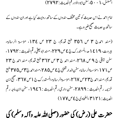
المسلسل، ٥٠٠١، سنن ابو داؤد رقم الحدیث : ٢٧٩٢)
امام احمد نے اس حدیث کو تین مختلف سندوں کے ساتھ روایت کیا ہے اور ان سندوں کے
ساتھ یہ حدیث صحیح لغیرہ ہے۔
(مسند احمدج ٣ ص ٣٥٦ طبع قدیم، ج ٢٣ ص ١٣٤، مؤسسۃ الرسالۃ،
بیروت، ١٤١٩ ھ، المستدرک ج ٤ ص ٢٢٩، مسند ابو یعلیٰ رقم الحدیث : ١٧٩٢،
سنن بیہقی ج ٩ ص ٢٦٨، مسند احمد ج ٣ ص ٣٦٢ طبع قدیم، مسند احمد ج ٢٣
ص ١٧١، مؤسسۃ الرسالۃ، سنن الدار قطنی ج ٤ ص ٢٨٥، مسند احمد ج ٣ ص ٣٧٥ طبع
قدیم، مسند احمد ج ٢٣ ص ٢٦٧، مؤسسۃ الرسالۃ، المستدرک ج ١ ص ٣٦٧، صحیح ابن
خزیمہ رقم الحدیث : ٢٨٩٩، سنن دارمی رقم الحدیث : ١٩٤٦، سنن ابن ماجہ رقم
الحدیث : ٣١٢١، الطحاوی ج ٤ ص ١٧٧)
حضرت علی (رض) کی حضور (صلی اللہ علیہ وآلہ وسلم) کی