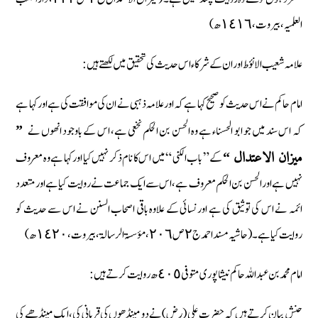
العلمیہ، بیروت، ١٤١٦ ھ )
علامہ شعیب الانؤط اور ان کے شرکاء اس حدیث کی تحقیق میں لکھتے ہیں :
امام حاکم نے اس حدیث کو صحیح کہا ہے کہ اور علامہ ذہبی نے ان کی موافقت کی ہے اور کہا ہے
کہ اس سند میں جو ابو الحسناء ہے وہ الحسن بن الحکم نخعی ہے، اس کے باوجود انھوں نے
”
کے ” باب الکنی “ میں اس کا نام ذکر نہیں کیا اور کہا ہے وہ معروف
میزان الاعتدال “
نہیں ہے اور الحسن بن الحکم معروف ہے، اس سے ایک جماعت نے روایت کیا ہے اور متعدد
ائمہ نے اس کی توثیق کی ہے اور نسائی کے علاوہ باقی اصحاب السنن نے اس سے حدیث کو
روایت کیا ہے۔ (حاشیہ مسند احمد ج ٢ ص ٢٠٦، مؤسسۃ الرسالۃ، بیروت، ١٤٢٠ ھ)
امام محمد بن عبداللہ حاکم نیشا پوری متوفی ٤٠٥ ھ روایت کرتے ہیں :
حنش بیان کرتے ہیں کہ حضرت علی (رض) نے دو مینڈھوں کی قربانی کی، ایک مینڈھے کی