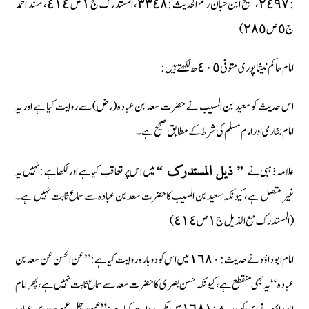
: ٢٤٩٧، صحیح ابن حبان رقم الحدیث : ٣٣٤٨، المستدرک ج ١ ص ٤١٤، مسند احمد
ج ٥ ص ٢٨٥)
امام حاکم نیشا پوری متوفی ٤٠٥ ھ لکھتے ہیں :
اس حدیث کو سعید بن المسیب نے حضرت سعد بن عبادہ (رض) سے روایت کیا ہے اور یہ
امام بخاری اور امام مسلم کی شرط کے مطابق صحیح ہے۔
علامہ ذہبی نے
میں اس پر تعاقب کیا ہے اور لکھا ہے : نہیں یہ
” ذیل المستدرک “
غیر متصل ہے، کیونکہ سعید بن المسیب کا حضرت سعد بن عبادہ سے سماع ثابت نہیں ہے۔
(المستدرک مع الذیل ج ١ ص ٤١٤)
امام ابو داؤد نے حدیث : ١٦٨٠ میں اس کو دوبارہ روایت کیا ہے : ” عن الحسن عن سعد بن
عبادہ “ یہ بھی منقطع ہے، کیونکہ حسن بصری کا حضرت سعد سے سماع ثابت نہیں ہے، پھر امام