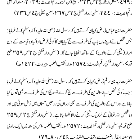
: ٤٩٩، مشکل الآثار ج ٣ ص ٢٢٣، صحیح ابن خزیمہ رقم الحدیث : ٢٠٣٩، مسند ابو یعلیٰ
رقم الحدیث : ٢٤٤٠، سنن الدارقطنی ج ٢ ص ٢٦٧، سنن بیہقی ج ٤ ص ٢٣٦)
حضرت ابن عباس (رض) بیان کرتے ہیں کہ رسول اللہ (صلی اللہ علیہ وآلہ وسلم) نے فرمایا :
جس شخص نے اپنے ماں باپ کی طرف سے حج کیا یا ان کا کوئی قرض ادا کیا وہ قیامت کے دن
ابرار ( نیکی کرنے والوں) کے ساتھ اٹھایا جائے گا۔ ( سنن دارقطنی ج ٢ ص ٢٥٩ طبع
قدیم، سنن دارقطنی رقم الحدیث : ٢٥٧٤، دارالکتب العلمیہ، بیروت، ١٤٢٢ ھ)
حضرت زید بن ارقم (رض) بیان کرتے ہیں کہ رسول اللہ (صلی اللہ علیہ وآلہ وسلم) نے فرمایا
: جب کوئی شخص اپنے والدین کی طرف سے حج کرے تو وہ حج اس کی طرف سے بھی قبول کیا
جاتا ہے اور اس کے والدین کی طرف سے بھی اور ان کی روحیں آسمان میں نوش ہوتی ہیں اور
وہ شخص اللہ تعالیٰ کے نزدیک نیکی کرنے والا لکھا جاتا ہے۔ ( سنن دارقطنی ج ٢ ص ٢٥٩
طبع قدیم، سنن دارقطنی رقم الحدیث : ٢٥٧٢، درالکتب العلمیہ، اس کی سند میں ایک راوی
ابو سعید البقال ضعیف ہے، تہذیب التہذیب ج ٤ ص ٨٠۔ ٧٩)