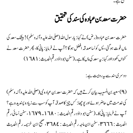
صحیح ہے۔
حضرت سعد بن عبادہ کی سند کی تحقیق
حضرت سعد بن عبادہ (رض) نے کہا : یا رسول اللہ (صلی اللہ علیہ وآلہ وسلم) ! بیشک سعد کی
ماں فوت ہوگئی، پس کونسا صدقہ افضل ہوگا ؟ آپ نے فرمایا : پانی کا، پھر حضرت سعد نے
کنواں کھودا اور کہا : یہ سعد کی ماں کا ہے۔ ( سنن ابو داؤد رقم الحدیث : ١٦٨١)
دوسری سند سے یہ روایت ہے :
(٩) سعید بن المسیب بیان کرتے ہیں کہ حضرت سعد بن عبادہ نبی (صلی اللہ علیہ وآلہ وسلم)
کی خدمت میں حاضر ہوئے اور پوچھا : کس چیز کا صدقہ آپ کو سب سے زیادہ پسندیدہ ہے ؟
آپ نے فرمایا : پانی کا۔ ( سنن ابو داؤد رقم الحدیث : ١٦٨٠۔ ١٦٧٩، سنن نسائی رقم
الحدیث : ٣٦٦٦، سنن ابن ماجہ رقم الحدیث : ٣٦٨٤، صحیح ابن خزیمہ رقم الحدیث