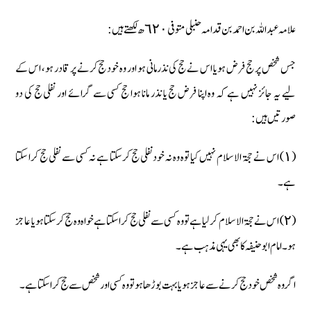
علامہ عبداللہ بن احمد بن قدامہ حنبلی متوفی ٦٢٠ ھ لکھتے ہیں :
جس شخص پر حج فرض ہو یا اس نے حج کی نذر مانی ہو اور وہ خود حج کرنے پر قادر ہو، اس کے
لیے یہ جائز نہیں ہے کہ وہ اپنا فرض حج یا نذر مانا ہوا حج کسی سے گرائے اور نفلی حج کی دو
صورتیں ہیں :
(١) اس نے حجۃ الاسلام نہیں کیا توہ وہ نہ خود نفلی حج کرسکتا ہے نہ کسی سے نفلی حج کرا سکتا
ہے۔
(٢) اس نے حجۃ الاسلام کرلیا ہے تو وہ کسی سے نفلی حج کراسکتا ہے خواہ وہ حج کرسکتا ہو یا عاجز
ہو۔ امام ابوحنیفہ کا بھی یہی مذہب ہے۔
اگر وہ شخص خود حج کرنے سے عاجز ہو یا بہت بوڑھا ہو تو وہ کسی اور شخص سے حج کرا سکتا ہے۔