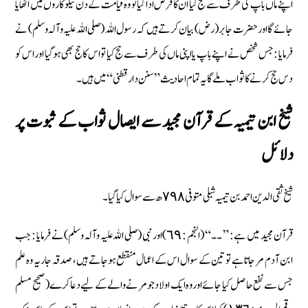
اپنے ماں باپ کی طرف سے حج کیا ان کا فرض ادا کیا تو وہ قیامت کے دن نیکو کاروں میں اٹھایا
جائے گا اور حضرت جابر (رض) بیان کرتے ہیں کہ رسول اللہ (صلی اللہ علیہ وآلہ وسلم) نے
فرمایا : جس شخص نے اپنے باپ یا اپنی ماں کی طرف سے حج کیا تو اس کا حج بھی ہوگیا اور اس کو
دس حج کرنے کا ثواب ملے گا یہ تمام احادیث ” سنن دارقطنی “ میں ہیں۔
شیخ ابن تیمیہ کے قرآن مجید سے ایصال ثواب کے ثبوت پر
دلائل
شیخ ثقی الدین احمد بن تیمیہ شبلی متوفی ٧٩٨ ھ سے سوال کیا گیا۔
قرآن مجید میں ہے : ” ۔۔ “ (النجم : ٦٩) اور نبی (صلی اللہ علیہ وآلہ وسلم) نے فرمایا : جب
ابن آدم مرجاتا ہے تو تین کے سوال اس کے اعمال منقطع ہوجاتے ہیں، صدقہ جاریہ وہ علم
جس سے نفع حاصل کیا جائے اور وہ ایک اولاد جو مرنے والے کے لیے دعا کرے (صحیح مسلم