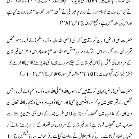
طبعی قدیم رقم الحدیث : ٥٧٧، طبع جدید، المعجم الاوسط رقم الحدیث ١٠٠، حافظ الہثیمی
نے کہا اس حدیث کو امام بزار نے اور امام طبرانی نے ” کبیر “ اور ” اوسط “ میں روایت کیا ہے
اور اس کی سند حسن ہے، مجمع الزوائد ج ٣ ص ٢٨٢)
حضرت علی (رض) بیان کرتے ہیں کہ نبی (صلی اللہ علیہ وآلہ وسلم) نے فرمایا : جو شخص
قبرساتن سے گزرا اور اس نے گیارہ مرتبہ ” قل ھو اللہ احد “ پڑھا، پھر اس کا اجر اس قبرستان
کے مردوں کی بخش دیا تو اس قبرستان کے جتنے مردے ہیں اتنی بار پڑھنے کا اس کا اجر ملے گا۔
( جمع الجوامع رقم الحدیث : ٢٣١٥٢، الخصائل سورة اخلاص ج ١ ص ١٠٢ ، ۔ )
حضرت انس (رض) بیان کرتے ہیں کہ رسول اللہ (صلی اللہ علیہ وآلہ وسلم) نے فرمایا : جس
شخص نے قبرستان میں جا کر سورة یٰسین پڑھی ( اور اس کا ثواب مردوں کو پہنچایا) اللہ تعالیٰ ان
دن ان کے عذاب میں تخفیف کردیتا ہے ( اسی طرح جمعہ کے دن بھی یٰسین پڑھنے سے
عذاب میں تخفیف فرماتا ہے) اور قبرستان کے مردوں کی تعداد کے برابر پڑھنے والے کو
نیکیاں عطاء فرماتا ہے۔ اس کو امام خلال نے روایت کیا ہے۔ ( اتحاف السادۃ المتقین ج ١٠