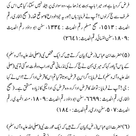
فرض کردیا ہے اور میرا باپ بہت بوڑھا ہے، وہ سواری پر بیٹھ نہیں سکتا، کیا میں اس کی
طرف سے حج کرلوں ؟ آپ نے فرمایا : ہاں ! اور یہ حجۃ الوداع کا موقع تھا۔ ( صحیح البخاری رقم
الحدیث : ١٥١٣، صحیح مسلم رقم الحدیث : ١٣٣٤، سنن ابو داؤد رقم الحدیث
: ١٨٠٩، سنن النسائی رقم الحدیث : ٢٦٤١ )
(٥) حضرت ابن عباس (رض) بیان کرتے ہیں کہ ایک شخص نبی (صلی اللہ علیہ وآلہ وسلم)
کے پاس آیا اور کہا کہ میری بہن نے حج کرنے کی نذر مانی تھی اور اب وہ فوت ہوگئی تو نبی (صلی
اللہ علیہ وآلہ وسلم) نے فرمایا : اگر اس پر قرض ہوتا تو کیا تم اس کا قرض ادا کرتے ؟ اس نے کہا
: جی ! آپ نے فرمایا : تو اللہ کا قرض ادا کرو، وہ قرض کی ادائیگی کا زیادہ مستحق ہے۔ (صحیح
البخاری رقم الحدیث : ٦٦٩٩، سنن ابو داؤد رقم الحدیث : ١٨٠٩، مسند الحمیدی رقم
الحدیث : ٥٠٧، سنن دارمی رقم الحدیث : ١٨٤٠ )
(٦) حضرت ابن عباس (رض) بیان کرتے ہیں کہ ایک عورت نبی (صلی اللہ علیہ وآلہ وسلم)