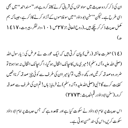
ان کی ذکر کردہ حدیث میں سو اونٹوں کی قربانی کرنے کا تذکرہ ہے اور ’ ’ مسنداحمد “ میں بھی
اسی طرح ہے۔ لیکن ” سنن ابو داؤد “ میں سو غلاموں کے آزاد کرنے کا ذکر ہے، جیسا کہ ہم
مکمل حدیث ذکر کرچکے ہیں۔ ( روح المعانی جز ٢٧ ص ١٠١، دارلفکر، بیروت، ١٤١٧
ھ)
(١٤) حضرت عائشہ (رض) بیان کرتی ہیں کہ ایک عورت نے عرض کی : یا رسول اللہ
(صلی اللہ علیہ وآلہ وسلم) ! میری ماں کا اچانک انتقال ہوگیا، اگر اچانک انتقال نہ ہوا ہوتا تو
ضرور وہ صدقہ کرتیں اور کچھ دیتیں، تو کیا میرا ان کی طرف سے کوئی چیز صدقہ کرنا انھیں
کفایت کرے گا ؟ نبی (صلی اللہ علیہ وآلہ وسلم) نے فرمایا : ہاں ! تم ان کی طرف سے صدقہ
کرو۔ ( سنن ابو داؤد رقم الحدیث : ٢٧٧٣)
اس حدیث پر امام ابو داؤد نے سکوت کیا ہے اور قاعدہ ہے کہ جس حدیث پر امام ابو داؤد
سکوت کریں، اس کی سند حسن ہوتی ہے۔