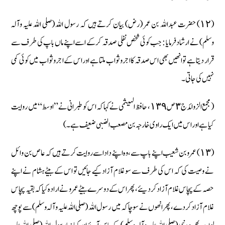
(١٢) حضرت عبداللہ بن عمر (رض) بیان کرتے ہیں کہ رسول اللہ (صلی اللہ علیہ وآلہ
وسلم) نے ارشاد فرمایا : جب کوئی شخص نفلی صدقہ کر کے اسے اپنے ماں باپ کی طرف سے
قرار دیتا ہے تو انھیں بھی اس صدقہ کا اجر وثواب ملتا ہے اور اس کے اجر وثواب میں کوئی کمی
نہیں کی جاتی۔
( مجمع الزوائد ج ٣ ص ١٣٩، حافظ الہیثمی نے کہا کہ اس کو طبرانی نے ” اوسط “ میں روایت
کیا ہے اور اس میں ایک راوی خارجہ بن مصعب الضبی ضعیف ہے۔ )
(١٣) عمرو بن شعیب اپنے باپ سے، وہ اپنے دادا سے روایت کرتے ہیں کہ عاص بن وائل
نے وصیت کی کہ اس کی طرف سے سو غلام آزاد کیے جائیں تو اس کے بیٹے ہشام نے اپنے
حصہ کے پچاس غلام آزاد کردیئے، پھر اس کے دوسرے بیٹے عمرو نے ارادہ کیا کہ بقیہ پچاس
غلام آزاد کر دے، پھر انھوں نے سوچا کہ میں رسول اللہ (صلی اللہ علیہ وآلہ وسلم) سے پوچھ