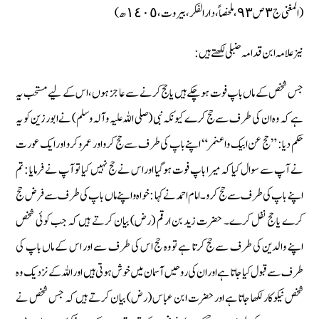
(المغنی ج ٣ ص ٩٣، ملخصاً ، دارالفکر، بیروت، ١٤٠٥ ھ)
نیز علامہ ابن قدامہ حنبلی لکھتے ہیں :
جس شخص کے ماں باپ فوت ہوچکے ہیں یا حج کرنے سے عاجز ہوں، اس کے لیے مستحب یہ
ہے کہ وہ ان کی طرف سے حج کرے کیونکہ نبی (صلی اللہ علیہ وآلہ وسلم) نے ابورزین کو یہ
حکم دیا : ” حج عن ابیک واعنمر “ اپنے باپ کی طرف سے حج کرو اور عمرو کرو اور ایک عورت
نے آپ سے سوال کیا کہ میرا باپ فوت ہوگیا اور اس نے حج نہیں کیا تو آپ نے فرمایا : تم
اپنے باپ کی طرف سے حج کرو۔ امام احمد نے کہا : خواہ و اپنے ماں باپ کی طرف سے فرض حج
کرے یا حج نفل کرے۔ حضرت زید بن ارقم (رض) بیان کرتے ہیں کہ جب کوئی شخص
اپنے والدین کی طرف سے حج کرتا ہے تو وہ حج اس کی طرف سے اور اس کے ماں باپ کی
طرف سے قبول کیا جاتا ہے اور ان کی روحیں آسمان میں خوش ہوتی ہیں اور اللہ کے نزدیک وہ
شخص نیکو کار لکھا جاتا ہے اور حضرت ابن عباس (رض) بیان کرتے ہیں کہ جس شخص نے