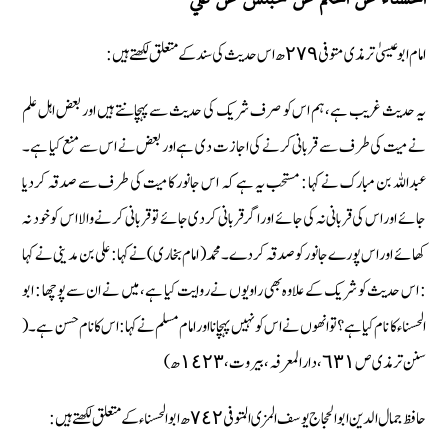
امام ابو عیسیٰ ترمذی متوفی ٢٧٩ ھ اس حدیث کی سند کے متعلق لکھتے ہیں :
یہ حدیث غریب ہے، ہم اس کو صرف شریک کی حدیث سے پہچانتے ہیں اور بعض اہل علم
نے میت کی طرف سے قربانی کرنے کی اجازت دی ہے اور بعض نے اس سے منع کیا ہے۔
عبداللہ بن مبارک نے کہا : مستحب یہ ہے کہ اس جانور کا میت کی طرف سے صدقہ کردیا
جائے اور اس کی قربانی نہ کی جائے اور اگر قربانی کردی جائے تو قربانی کرنے والا اس کو خود نہ
کھائے اور اس پورے جانور کو صدقہ کر دے۔ محمد ( امام بخاری) نے کہا : علی بن مدینی نے کہا
: اس حدیث کو شریک کے علاوہ بھی راویوں نے روایت کیا ہے، میں نے ان سے پوچھا : ابو
الحسناء کا نام کیا ہے ؟ تو انھوں نے اس کو نہیں پہچانا اور امام مسلم نے کہا : اس کا نام حسن ہے۔ (
سنن ترمذی ص ٦٣١، دارالمعرفہ، بیروت، ١٤٢٣ ھ)
حافظ جمال الدین ابو الحجاج یوسف المزی المتوفی ٧٤٢ ھ ابو الحسناء کے متعلق لکھتے ہیں :