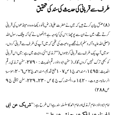
طرف سے قربانی کی حدیث کی سند کی تحقیق
(٨) حنش بیان کرتے ہیں کہ میں نے حضرت علی (رض) کو دیکھا، وہ دو مینڈھوں کی قربانی
کرتے تھے، میں نے ان سے پوچھا : اس کی کیا وجہ ہے ؟ انھوں نے کہا کہ بیشک رسول اللہ
(صلی اللہ علیہ وآلہ وسلم) نے مجھے یہ وصیت کی تھی کہ میں آپ کی طرف سے قربانی کروں،
سو میں آپ یک طرف سے قربانی کرتا ہوں ( ” ترمذی “ کی روایت میں ہے : میں اس قربانی
کو کبھی ترک نہیں کروں گا) ۔ ( سنن ابو داؤد رقم الحدیث : ٢٧٩٠، سنن ترمذی رقم
الحدیث : ١٤٩٥، مسند احمد ج ١ ص ١٠٧ طبع قدیم، مسند احمدج ٢ ص ٢٠٦، مؤسسۃ
الرسالۃ، بیروت، ١٤٢٠ ھ، المستدرک ج ٤ ص ٢٣٠۔ ٢٢٩، سنن بیہقی ج ٩
ص ٢٨٨)
امام ابو داؤد، امام ترمذی اور امام احمد کا سلسلہ سند ہے اس طرح ہے : ”
شریک عن ابی
“
الحسناء عن الحکم عن حبنش عن علي