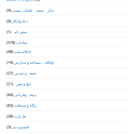
(9)
تذكرہ متحدہ علمائے بستى
(9)
دعا واذكار
(1)
سفر نامہ
(578)
عبادات
(48)
احکام میت
(14)
اوقاف ، مساجد و مدارس
(27)
جمعہ و عیدین
(21)
حج وعمرہ
(64)
ذبیحہ وقربانی
(83)
زکاة و صدقات
(38)
طہارت
(3)
قسم و نذر