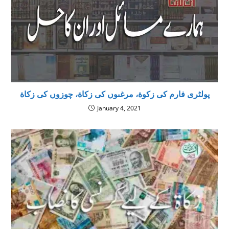
پولٹری فارم کی زکوة، مرغىوں كى زكاة، چوزوں كى زكاة
January 4, 2021