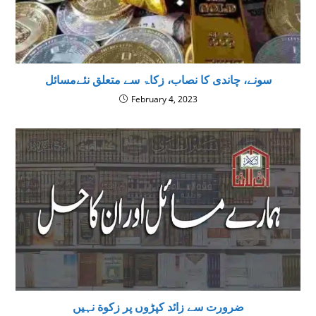
سونے، چاندی کا نصاب، زکاۃ سے متعلق نئےمسائل
February 4, 2023
ضرورت سے زائد کپڑوں پر زکوة نہیں