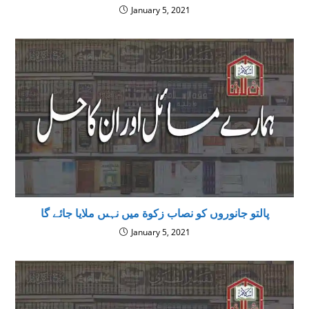
January 5, 2021
پالتو جانوروں کو نصاب زکوة میں نہىں ملایا جائے گا
January 5, 2021