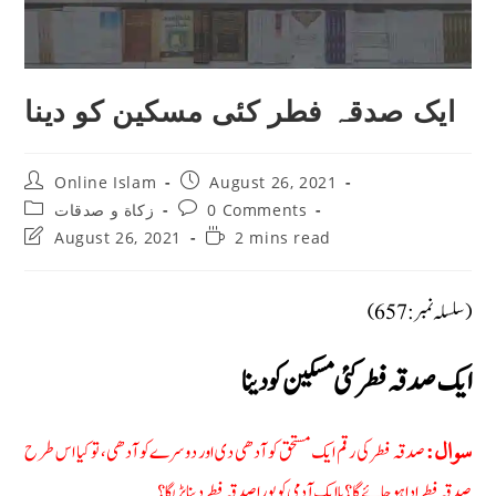
ایک صدقہ فطر کئی مسکین کو دینا
Post
Post
Online Islam
August 26, 2021
author:
published:
Post
Post
زکاة و صدقات
0 Comments
category:
comments:
Post
Reading
August 26, 2021
2 mins read
last
time:
modified:
(سلسلہ نمبر: 657)
ایک صدقہ فطر کئی مسکین کو دینا
صدقہ فطر کی رقم ایک مستحق کو آدھی دی اور دوسرے کو آدھی، تو کیا اس طرح
سوال:
صدقہ فطر ادا ہوجائے گا؟ یا ایک آدمی کو پورا صدقہ فطر دینا پڑیگا؟