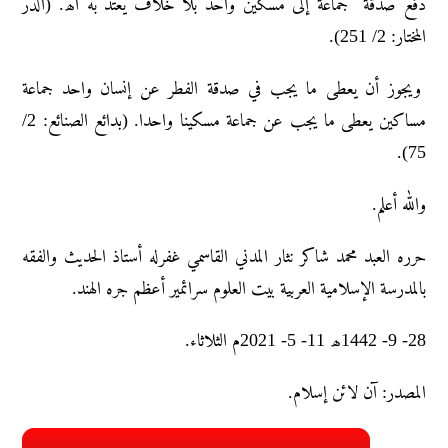
دفع صدقة جماعة إلى مسکین واحد بلا خلاف یعتدّ به اھ. (الدر
المختار: 2/ 251).
ويجوز أن يعطى ما يجب في صدقة الفطر عن إنسان واحد جماعة
مساكين يعطى ما يجب عن جماعة مسكينا واحدا. (بدائع الصنائع: 2/
75).
والله أعلم.
حرره العبد محمد شاکر نثار المدني القاسمي غفرله أستاذ الحديث والفقه
بالمدرسة الإسلامية العربية بيت العلوم سرائمير أعظم جره الهند.
28- 9- 1442ھ 11- 5- 2021م الثلاثاء.
المصدر: آن لائن إسلام.