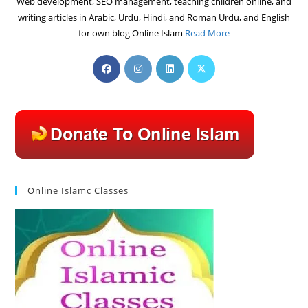
Web development, SEO management, teaching children online, and
writing articles in Arabic, Urdu, Hindi, and Roman Urdu, and English
for own blog Online Islam
Read More
Opens
Opens
Opens
Opens
in
in
in
in
a
a
a
a
new
new
new
new
tab
tab
tab
tab
Online Islamc Classes