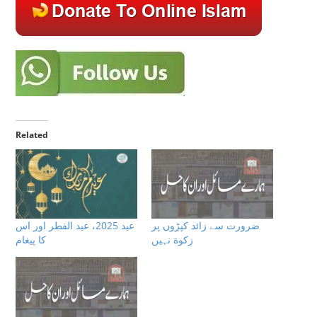
Related
ضرورت سے زائد کپڑوں پر
عيد 2025، عيد الفطر اور اس
زکوة نہیں
كا پيغام