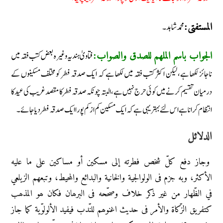
محمد شاہد۔
المستفتی:
فتاویٰ ہندیہ وغیرہ بعض کتب فقہ میں
الجواب باسم الملھم للصدق والصواب:
ناجائز لکھا ہے، لیکن اکثر کتب فقہ میں لکھا ہے کہ ایک صدقہ فطر کو مختلف مسکینوں کے
درمیان تقسیم کرنے میں کوئی حرج نہیں ہے، البتہ چونکہ صدقہ فطر کا مقصد غریب کی عید کا
انتظام کرانا ہے اس لئے بہتر یہی ہے کہ ایک مسکین کم از کم پورا ایک صدقہ فطر دیا جائے۔
الدلائل
وجاز دفع کلّ شخص فطرته إلى مسکین أو مساکین على ما علیه
الأکثر، وبه جزم فی الولوالجیة والخانیة والبدائع والمحیط، وتبعھم الزیلعي
في الظّھار من غیر ذکر خلاف وصحّحه فی البرھان فکان ھو المذھب
کتفریق الزّکاة والأمر فی حدیث اغنوھم للنّدب فیفید الألولوّیة کما جاز