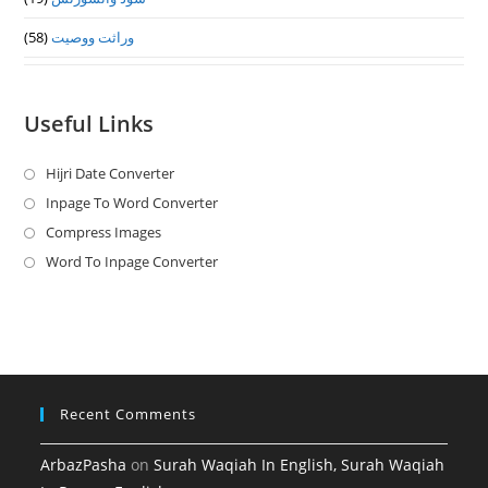
(58)
وراثت ووصيت
Useful Links
Hijri Date Converter
Opens
in
Inpage To Word Converter
Opens
a
in
Compress Images
Opens
new
a
in
Word To Inpage Converter
Opens
tab
new
a
in
tab
new
a
tab
new
tab
Recent Comments
ArbazPasha
on
Surah Waqiah In English, Surah Waqiah