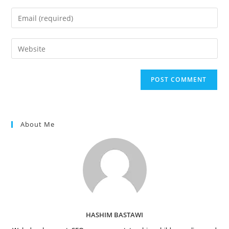
name
Enter
or
your
username
email
Enter
to
address
your
comment
to
website
comment
URL
(optional)
About Me
HASHIM BASTAWI