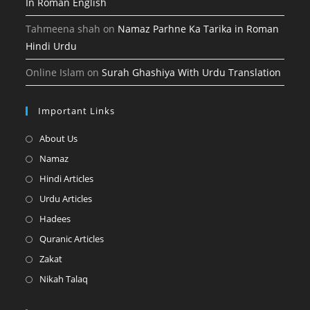
In Roman English
Tahmeena shah
on
Namaz Parhne Ka Tarika in Roman
Hindi Urdu
Online Islam
on
Surah Ghashiya With Urdu Translation
Important Links
Opens
About Us
in
Opens
Namaz
a
in
Opens
Hindi Articles
new
a
in
Opens
Urdu Articles
tab
new
a
in
Opens
Hadees
tab
new
a
in
Opens
Quranic Articles
tab
new
a
in
Opens
Zakat
tab
new
a
in
Opens
Nikah Talaq
tab
new
a
in
tab
new