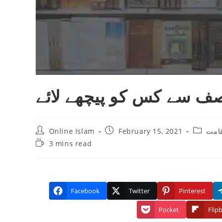
 صف سے کس کو پیچھے لائے
Post
Post
Post
قامت
February 15, 2021
Online Islam
author:
published:
category
Reading
3 mins read
time:
Facebook
Twitter
Pinterest
Pocket
Flip