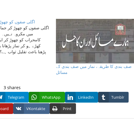
اگلی صفوں کو چھوڑ 
اگلی صفوں کو چھوڑ کر جماع
میں مکروہ نہیں۔ س
کامحراب کو چھوڑ کر ای
کھڑے ہو کر نماز پڑھانا 
پڑھنا باعث تقلیل ثواب ہے؟ ی
کا کام ہے؟ جیسا کہ ایک صاحب ایسا…
صف بندی کا طریقہ، نماز میں صف بندی کے
مسائل
3
shares
Telegram
WhatsApp
LinkedIn
Tumblr
board
VKontakte
Print