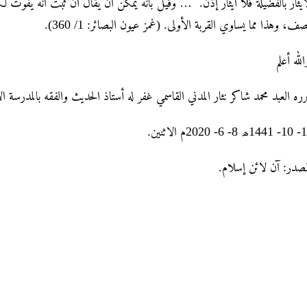
ايثار بالفضيلة فلا ايثار إذن. … وقيل بانه يمكن ان يقال ان ثبت انه يفوت
صف، وهذا مما يساوي القربة الأولى. (غمز عيون البصائر: 1/ 360).
لله أعلم
ره العبد محمد شاکر نثار المدني القاسمي غفر له أستاذ الحديث والفقه بالمدرسة ال
6- 2020م الاثنین.
مصدر: آن لائن إسلام.