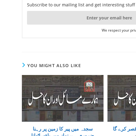
Subscribe to our mailing list and get interesting stuf
We respect your priv
YOU MIGHT ALSO LIKE
صر کرے گا
سجدہ میں پیر کا زمین پر رہنا
ضروری ہے، نماز میں پاؤں اٹھانا