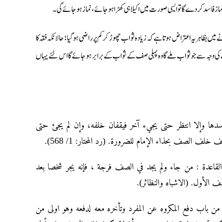
اپنی نماز فاسد کردے گا تو ایسی صورت میں اکیلا ہی کھڑا ہوجائے، نماز ہوجائے گی۔
اہر یہ اعتراض ہوتا ہے کہ زیادہ ثواب چھوڑ کر کم پر راضی ہوگیا؛ حالانکہ فقہ کا
 کی وجہ سے جو ثواب ملے گا وہ پہلی صف کے ثواب کے برابر ہوجائے گا اس لئے یہاں
دها وإلا انتظر حتى يجيء آخر فيقفان خلفه، وإن لم يجئ حتى
خلف الصف بحذاء الإمام للضرورة. (رد المحتار: 1/ 568).
القاعدة : من جاء ولم يجد في الصف فرجة ، فإنه يجر شخصا بعد
 الأول. (الاشباه والنظائر).
 من باب دفع المكروه عن المفرد وتأخره معه لدفعه وهو اولى من