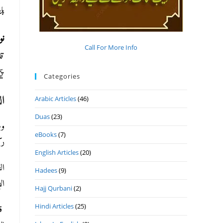
پای
ن
Call For More Info
قا
پی
Categories
ال
Arabic Articles
(46)
Duas
(23)
وم
eBooks
(7)
رك
English Articles
(20)
ال
Hadees
(9)
ال
Hajj Qurbani
(2)
Hindi Articles
(25)
قا