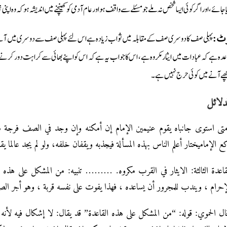
ا جائے، اور اگر کوئی ایسا شخص نہ ملے جو مسئلے سے واقف ہو اور عام آدمی کو کھینچنے میں اندیشہ ہو کہ وہ 
پہلی صف کا دوسری صف کے مقابلہ میں ثواب زیادہ ہے اس لئے پہلی صف سے دوسری میں آنے میں بظ
وٹ:
عدہ ہے کہ عبادات میں ایثار مکروہ ہے، اس کا جواب یہ ہے کہ اس کو اپنے بھائی سے کراہت دور کرنے
چھے آنے میں کوئی حرج نہیں ہے۔
دلائل
تى استوى جانباه يقوم عنيمين الإمام إن أمكنه وإن وجد في الصف فرجة س
ع الإماميختار أعلم الناس بهذه المسألة فيجذبه ويقفان خلفه، ولو لم يجد عالما يقف 
قاعدة الثالثة: الايثار في القرب مكروه. ……… تنبيه: من المشكل على هذه 
إحرام ، ويندب للمجرور أن يساعده ، فهذا يفوت على نفسه قربة ، وهو أجر الصف
ل الحموي: قوله: “من المشكل على هذه القاعدة” قد يقال: لا إشكال فيه لأنه