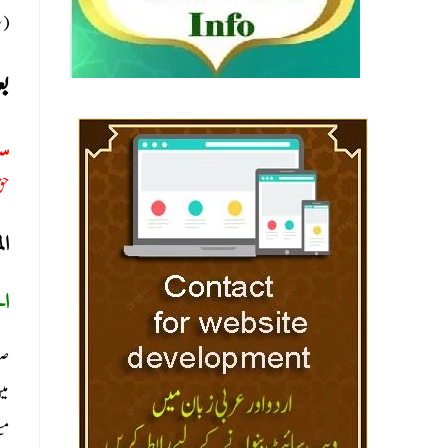
(سل
بع
سو
حق
ال
ال
صو
می
مس