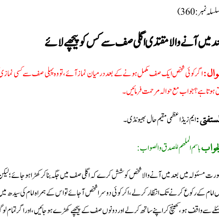
سلہ نمبر: 360)
د میں آنے والا مقتدی اگلی صف سے کس کو پیچھے لائے
اگر کوئی شخص ایک صف مکمل ہونے کے بعد درمیان نماز آئے، تو وہ پہلی صف سے کسی نمازی کو پی
ال:
 ہوتا ہے؟ جواب مع حوالہ مرحمت فرمائیں۔
ایم زیڈ اعظمی مقیم حال بھیونڈی۔
مستفتی:
باسم الملھم للصدق والصواب:
جواب
رت مسئولہ میں بعد میں آنے والا شخص کوشش کرے کہ اگلی صف میں جگہ بناکر کھڑا ہوجائے؛ لیکن ا
ں امام کے رکوع کرنے تک انتظار کرلے، اکر کوئی دوسرا شخص آجائے تو اس کے ہمراہ امام کی سیدھ میں
ئلے سے واقف ہو، کھینچ کر اپنے ساتھ کرلے اور دونوں صف کے پیچھے کھڑے ہوجائیں، اور اگر تمام لوگ 