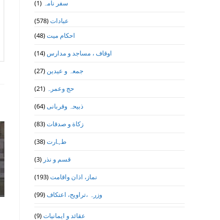
سفر نامہ
(1)
عبادات
(578)
احکام میت
(48)
اوقاف ، مساجد و مدارس
(14)
جمعہ و عیدین
(27)
حج وعمرہ
(21)
ذبیحہ وقربانی
(64)
زکاة و صدقات
(83)
طہارت
(38)
قسم و نذر
(3)
نماز، اذان واقامت
(193)
وزرہ ،تراويح، اعتكاف
(99)
عقائد و ایمانیات
(9)