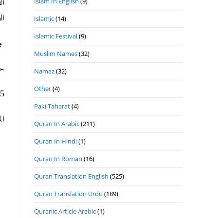
Islam In English
(9)
ال
ال
Islamic
(14)
Islamic Festival
(9)
وا
Muslim Names
(32)
حر
Namaz
(32)
Other
(4)
15- 10- 1441ھ 8- 
Paki Taharat
(4)
ال
Quran In Arabic
(211)
Quran In Hindi
(1)
Quran In Roman
(16)
Quran Translation English
(525)
Quran Translation Urdu
(189)
Quranic Article Arabic
(1)