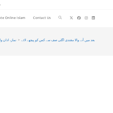
e
te Online Islam
Contact Us
Toggle
website
بعد میں آنے والا مقتدی اگلی صف سے کس کو پیچھے لائے
>
نماز، اذان و
search