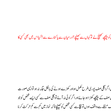
چھے کھینچ لے تو کہاں سے کھینچے؟ درمیان سے یا کنارے سے؟ کیا اس میں بھی کسی کا
گر اگلی صف پوری طرح مکمل ہو اور کھڑے ہونے کی بالکل جگہ نہ ہو تو ایسی صورت
 صف کے پیچھے کھڑا ہوجائے اور اگر کوئی نہ آئے تو اگلی صف سے کسی ایسے شخص کو جو
مسئلے سے واقف ہوں تو بیچ سے کسی شخص کو کھینچے تاکہ نماز میں کم سے کم حرکت کرنا