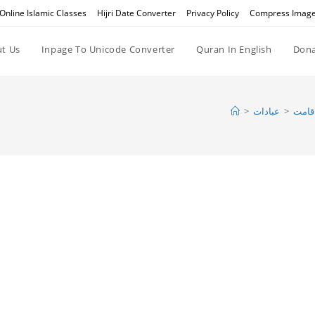
Online Islamic Classes
Hijri Date Converter
Privacy Policy
Compress Imag
t Us
Inpage To Unicode Converter
Quran In English
Dona
اقامت
>
عبادات
>