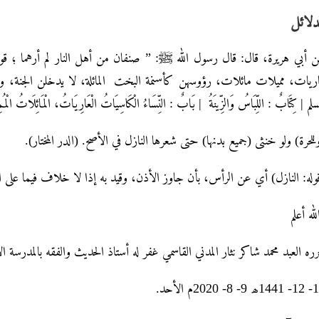
دلائل
 أبي هريرة، قال: قال رسول الله ﷺ: ” صنفان من أهل النار لم أرهما ؛ ق
ريات، مميلات مائلات، رؤوسهن كأسنمة البخت المائلة، لا يدخلن الجنة، و
سلم | كِتَابٌ : اللِّبَاسُ وَالزِّينَةُ | بَابٌ : النِّسَاءُ الْكَاسِيَاتُ الْعَارِيَاتُ، الْمَائِلَاتُ الْمُ
(وللحرة) ولو خنثى (جميع بدنها) حتى شعرها النازل في الأصح. (الدر المختار
قوله: النازل) أي عن الرأس، بأن جاوز الأذن، وقيد به إذا لا خلاف فيما على الرأس. (
لله أعلم
رره العبد محمد شاکر نثار المدني القاسمي غفر له أستاذ الحديث والفقه بالمدرسة ا
18- 12- 1441لأحد