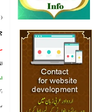
سل)
جو
س:
ا:
ال
اگ
او