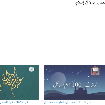
لمصدر: آن لائن إسلام
نماز کے 100 مسائل، نماز کے مسائل،
عيد 2025، عيد الفطر اور اس كا پيغام