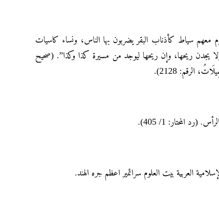
وم معهم سياط كأذناب البقر يضربون بها الناس، ونساء كاسيات
لا يجدن ريحها، وإن ريحها ليوجد من مسيرة كذا وكذا”. (صحيح
مِيلَاتُ، الرقم: 2128
(رد المحتار: 1/ 405
لإسلامية العربية بيت العلوم سرائمير اعظم جره الهند