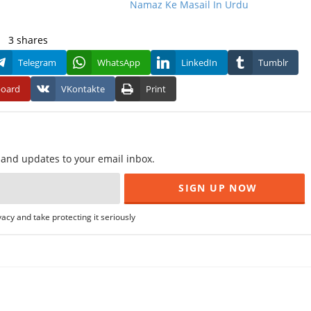
Namaz Ke Masail In Urdu
3
shares
Telegram
WhatsApp
LinkedIn
Tumblr
board
VKontakte
Print
f and updates to your email inbox.
acy and take protecting it seriously