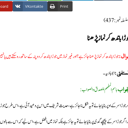
board
VKontakte
Print
(سلہ نمبر: 437
ڑا باندھ کر نماز پڑھنا
جوڑا باندھ کر نماز پڑھنا جائز ہے؟ اور غیر نماز میں جوڑا باندھ کر دوپٹہ کے ساتھ رہ سکتے ہیں یا نہ
وال
ابو ہادیہ۔
لمستفتی
باسم الملھم للصدق والصواب:
جواب
ر جوڑا سر کے اوپر بنایا جائے تو یہ شکل ناجائز ہے، حدیث شریف میں اس پر وعید آئی ہے، اس طرح جوڑا بنان
ر اگر جوڑا سر کے پیچھے گدی پر بنایا جائے تو یہ جائز ہے بلکہ نماز میں افضل ہے، اس لیے کہ اس سے بال