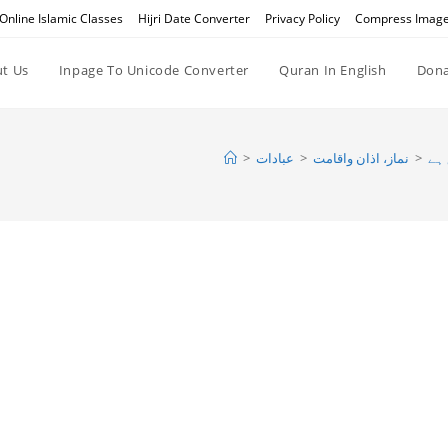
Online Islamic Classes
Hijri Date Converter
Privacy Policy
Compress Imag
t Us
Inpage To Unicode Converter
Quran In English
Dona
>
عبادات
>
نماز، اذان واقامت
>
ہے