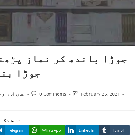
جوڑا باندھ کر نماز پڑھن
جوڑا بنا
Post
Post
نماز، اذان وا
0 Comments
February 25, 2021
:
comments:
last
modified:
3
shares
Telegram
WhatsApp
LinkedIn
Tumblr