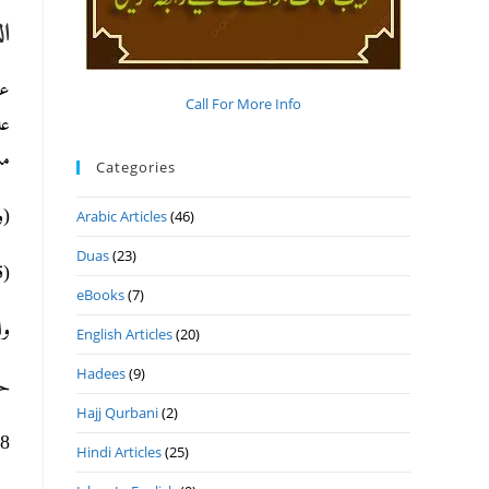
ال
عن
Call For More Info
عا
م).
Categories
).
Arabic Articles
(46)
Duas
(23)
).
eBooks
(7)
وا
English Articles
(20)
Hadees
(9)
ح.
Hajj Qurbani
(2)
ھ 9- 8- 2020م ا.
Hindi Articles
(25)