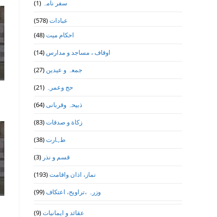
(1)
سفر نامہ
(578)
عبادات
(48)
احکام میت
(14)
اوقاف ، مساجد و مدارس
(27)
جمعہ و عیدین
(21)
حج وعمرہ
(64)
ذبیحہ وقربانی
(83)
زکاة و صدقات
(38)
طہارت
(3)
قسم و نذر
(193)
نماز، اذان واقامت
(99)
وزرہ ،تراويح، اعتكاف
(9)
عقائد و ایمانیات