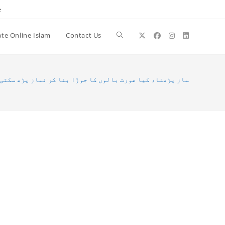
e
te Online Islam
Contact Us
Toggle
website
باندھ کر نماز پڑھنا، کیا عورت بالوں کا جوڑا بنا کر نماز پڑھ سکتی 
search