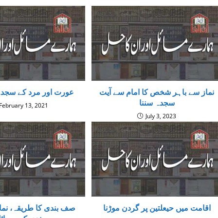
نماز سے باہر شخص کا امام سے آیت
عورت اور مرد کے سجدے
سجدہ سننا
February 13, 2021
July 3, 2023
اقامت میں حیعلتین پر گردن موڑنا
صف بندی کا طریقہ، نم