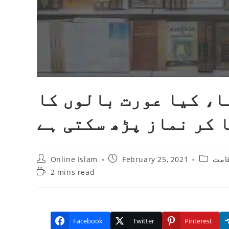
ا، کیا عورت بالوں کا
 کر نماز پڑھ سکتی ہے
Post
Post
Post
Online Islam
February 25, 2021
قامت
author:
published:
category
Reading
2 mins read
time:
Facebook
Twitter
Pinterest