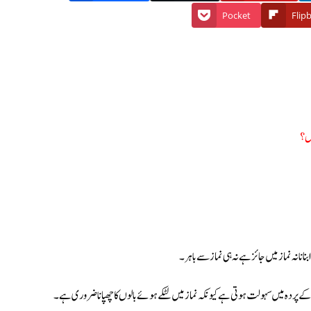
Pocket
Flip
یں؟
ا نہ نماز میں جائز ہے نہ ہی نماز سے باہر۔
وں کے پردہ میں سہولت ہوتی ہے کیونکہ نماز میں لٹکے ہوئے بالوں کا چھپانا ضروری ہے۔