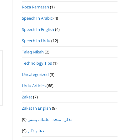
Roza Ramazan
(1)
Speech In Arabic
(4)
Speech In English
(4)
Speech In Urdu
(12)
Talaq Nikah
(2)
Technology Tips
(1)
Uncategorized
(3)
Urdu Articles
(68)
Zakat
(7)
Zakat In English
(9)
(9)
تذكرہ متحدہ علمائے بستى
(9)
دعا واذكار