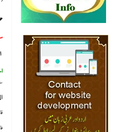
سل)
حا
:
ا:
ا:
سے
ال
).
فا