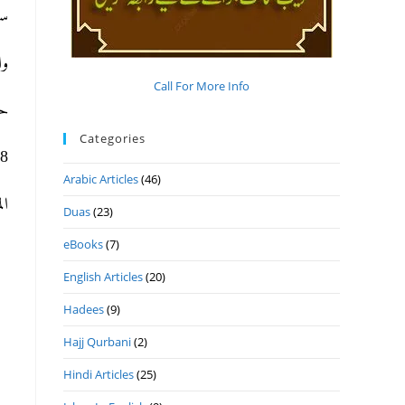
).
و.
Call For More Info
ح.
Categories
ھ 15- 10- 2020م .
Arabic Articles
(46)
ا.
Duas
(23)
eBooks
(7)
English Articles
(20)
Hadees
(9)
Hajj Qurbani
(2)
Hindi Articles
(25)