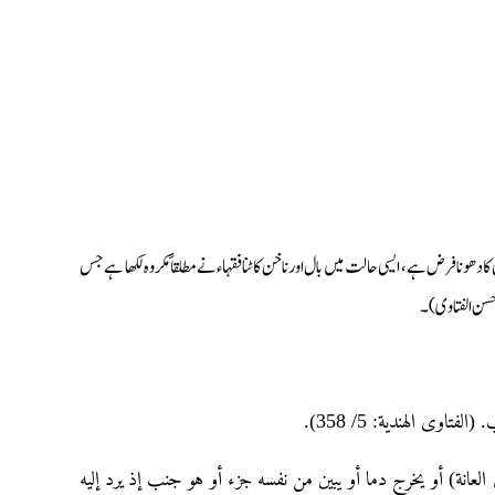
دھونا فرض ہے، ایسی حالت میں بال اور ناخن کاٹنا فقہاء نے مطلقاً مکروہ لکھا ہے جس
سن الفتاوی) ۔
فتاوى الهندية: 5/ 358
ق العانة) أو یخرج دما أو یبین من نفسه جزء أو هو جنب إذ یرد إلیه