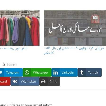
قربانی کرنے والوں کے لئے ناخن اور بال کاٹنے
لباس اور زینت سے م
کا حکم
0
shares
Telegram
WhatsApp
LinkedIn
Tumblr
board
VKontakte
Print
f and updates to your email inbox.