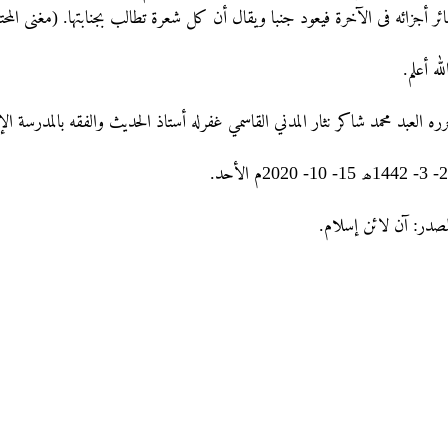
سائر أجزائه فی الآخرۃ فیعود جنبا ویقال أن کل شعرۃ تطالب بجنابتها. (مغنی المحتاج: 1/
الله أعلم
رره العبد محمد شاکر نثار المدني القاسمي غفرله أستاذ الحديث والفقه بالمدرسة ال
28- 3- 1442الأحد
لمصدر: آن لائن إسلام