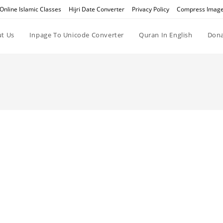
Online Islamic Classes
Hijri Date Converter
Privacy Policy
Compress Imag
t Us
Inpage To Unicode Converter
Quran In English
Dona