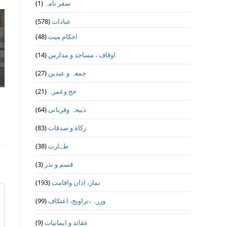
(1)
سفر نامہ
(578)
عبادات
(48)
احکام میت
(14)
اوقاف ، مساجد و مدارس
(27)
جمعہ و عیدین
(21)
حج وعمرہ
(64)
ذبیحہ وقربانی
(83)
زکاة و صدقات
(38)
طہارت
(3)
قسم و نذر
(193)
نماز، اذان واقامت
(99)
وزرہ ،تراويح، اعتكاف
(9)
عقائد و ایمانیات