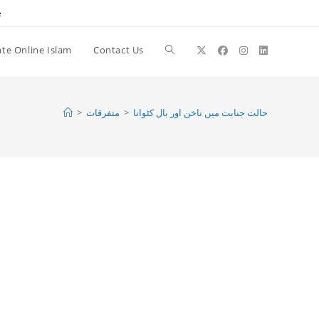
e
te Online Islam
Contact Us
Toggle
website
>
متفرقات
>
حالت جنابت میں ناخن اور بال کٹوانا
search