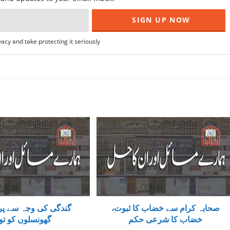
acy and take protecting it seriously
صحابہ کرام سے خضاب کا ثبوت،
گندگی کی وجہ سے پر
خضاب کا شرعی حکم
گھونسلوں کو توڑ