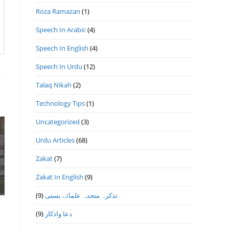
Roza Ramazan
(1)
Speech In Arabic
(4)
Speech In English
(4)
Speech In Urdu
(12)
Talaq Nikah
(2)
Technology Tips
(1)
Uncategorized
(3)
Urdu Articles
(68)
Zakat
(7)
Zakat In English
(9)
(9)
تذكرہ متحدہ علمائے بستى
(9)
دعا واذكار