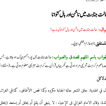
(سلہ نمبر: 530
لت جنابت میں ناخن اور بال کٹوانا
حالت جنابت میں ناخن اور بال کٹوانا کیسا ہے؟
سوال
ابو عازم امیٹھی، یوپی۔
لمستفتی
حالت جنابت میں پورا جسم ناپاک ہوجاتا ہے، جس کا 
لجواب باسم الملھم للصدق والصواب
 بالعموم کراہت تحریمی مراد ہوتی ہے مگر یہاں قرائن سے کراہت تنزیہی معلوم ہوتی ہے۔ (مستفاد اح
دلائل
قال في الهندية: حلق الشعر حالة الجنابة مكروه وكذا قص االأظافير، كذافي الغرائب. (ال
ئدۃ: وقال الامام الغزالي فی الإحیاء : لا ینبغی أن یقلم أو یحلق أو یستحد (یحل