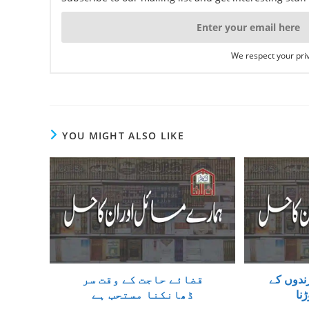
We respect your priv
YOU MIGHT ALSO LIKE
ندوں کے
قضائے حاجت کے وقت سر
نا
ڈھانکنا مستحب ہے