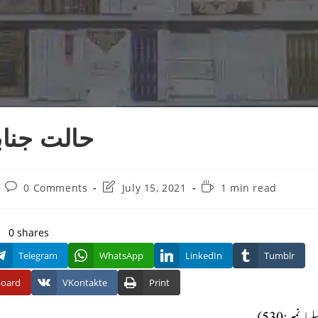
حالت جناب
Post
Post
Reading
0 Comments
July 15, 2021
1 min read
comments:
last
time:
modified:
0
shares
Telegram
WhatsApp
LinkedIn
Tumblr
board
VKontakte
Print