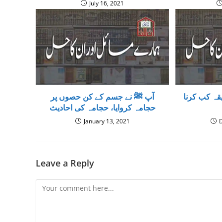
July 16, 2021
یقہ کب کرنا
آپ ﷺ نے جسم کے کن حصوں پر
حجامہ کروایا، حجامہ کى احادیث
January 13, 2021
Leave a Reply
Comment