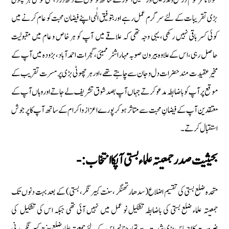
بڑى تقریبات کے لئے سرگرم عمل رہے اور بتوفیق الٰہی اپنے فیضان محبت کو عام کرنے میں
کوئی کسر باقی نہیں رکھی، یہی وجہ تھی كہ علاقے میں آپ کو ہر خاص و عام میں مقبولیت
حاصل رہی، اس کے علاوہ بیرون صوبہ مہاراشٹر ممبئی ،گجرات احمد آباد، بڑودہ میں آپ کے
مخیر عقیدت مند حضرات دل وجان سے چاہتے تھے، اور ہر چھوٹی بڑی پر مسرت تقريب كے
موقع پر آپ کو باضابطہ مدعو کرتے جہاں آپ بصد شوق تشریف لے جاتے اور وہاں آپ کے
معتقدین آپ کے فیضانِ محبت سے متاثر ہوکر پورے اعزاز واکرام کے ساتھ آپ کا پر جوش
استقبال کرتے۔
بحیثیت صدر جمعیتہ علماء بستی آپکا انتخاب :-
متحدہ ضلع بستی کی تقسیم اضلاع (سدھارتھنگر ، سنت کبیر نگر ، بستی) کے بعد بہت دنوں تک
جمعیتہ علماء ضلع بستی کی باضابطہ تشکیل نو عمل میں نہیں آئى تھی جبکہ اس کی تشکیل کی
ضرورت کا احساس بڑی شدت سے تھا، چنانچہ اس کے لئے جمعیتہ علماء ضلع سنت کبیر نگر مدنی