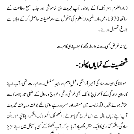
(دارالعلوم اسٹرائک) کے باوجود آپ نہایت ہی خاموشی اور جذبہ سمع وطاعت کے
ساتھ 1970ءمیں مادر علمی دارالعلوم کی آغوش سے سند فضیلت حاصل کر کے وہاں سے
فارغ التحصیل ہوئے۔
ع: نہ غرض كسى سے نہ واسطہ مجھے كام اپنے ہى كام سے
شخصيت كے نماياں پہلو :-
مولانا کی طبیعت سادگی آ میز آراستگی، عملِ پيہم اور جہدِ مسلسل سے عبارت تھی، آپ اپنے
کاروانِ زندگی کے آخری پڑاؤ تک بھى خوشی وغمى، عروج وزوال كے طبعی اتار چڑھاؤ سے
متاثر ہوئے بغیر رفتار زیست میں مستعد اور مسرور رہے ،اسی لئے بوقت دریافت خیریت
آپ اپنے زبان حال سے اس طرح گویاہوتے: اللھم لک الحمد ولک الشکر ، چنانچہ مولانا کی
سادگی وشکرگذاری کا ایک منظر مجھے یاد آرہا ہے کہ آپ لکھنؤ کے کسی ہاسپٹل میں اپنے عزیز