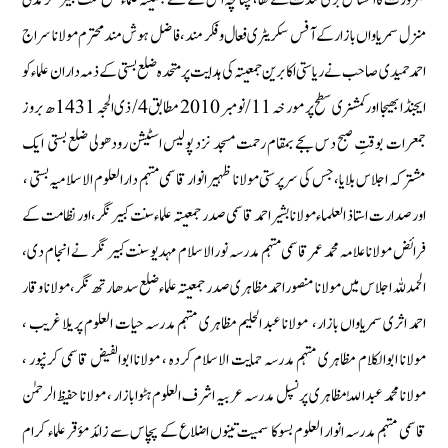
منزل سمریاواں بازار کے آفس سکریٹری فعال و فکر مند ، فاضل ہوش مند محترم مولانا سراج
احمد حمیدی صاحب نے ریاستی اکابرین جمعیتہ کی ہدایت پر متحدہ ضلع بستی کے ذمہ داران علماء کو
ایجنڈا بھیجا اور کمشنری سطح پر مورخہ 11/ نومبر 2010 مطابق 4/ ذی الحجہ 1431ھ بروز
جمعرات بوقتِ صبح دس بجے بمقام رحمت مسجد نزد پولیس اسٹیشن رودھولی ضلع بستی ایک
مشترکہ اجلاس بلایا ،جس کی سرپرستی مولانا ظہیر انوار قاسمی مہتمم دارالعلوم الاسلامیہ بستی ،
اورصدارت استاذ العلماء مولانا بشیر احمد قاسمی صدر جمعیتہ علماء سنت کبیر نگر،اور نظامت کے
فرائض مولانا علامہ محمد عمر قاسمی مہتمم مدرسہ نورالاسلام مہدیو سنت کبیر نگر نے انجام دی،
الحمدللہ اجلاس میں مولانا منصور احمد مظاہری صدر جمعیتہ علماء ضلع سدھارتھ نگر ، مولانا وقار
احمد اثری سمریاواں بازار، مولانا عبد الحلیم مظاہری مہتمم مدرسہ حیات العلوم پریلا غریب ،
مولانا ابوالکلام مظاہری مہتمم مدرسہ حمایت الاسلام کردہ ، مولانا ابوالفیض قاسمی کرنپور ،
مولانا محمد عبداللّٰہ مظاہری پرنسپل مدرسہ عربیہ اشرف العلوم ہٹوابازار ، مولانا حفیظ الرحمٰن
قاسمی مہتمم مدرسہ انوار العلوم بسوکا سمیت تینوں اضلاع کے پچاس سے زائد مؤقر علماء کرام