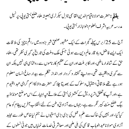
حضرت مولانا قیام الدین القاسمی جنرل سیکرٹری جمعیتہ علماء ضلع بستی یوپی، پرنسپل
بقلم:
مدرسہ عربیہ اشرف العلوم ہٹوابازار بستی یوپی۔
آج سے 25/ برس پہلے گجرات کے ایک مشہور صنعتی شہر بڑودہ میں راقم ناچیز کی ملاقات
ایک ایسے فاضل و باوقار عالمِ دین سے ہوئی جسکی ملک وملت کی تاریخ پر گہری نظر تھی ،علماء
حق کے شاندار ماضی، اور اکابر ملت اور ان کے عظیم کارناموں سے روشناسى ہی نہیں بلکہ ان
سے گہرى واقفيت تھى، وہ اپنے گفتار و کردار اور انداز تکلم سے بیدار دماغ انسان معلوم
ہورہے تھے ملاقاتی استقبال وسلوک کے بعدپتا چلا كہ حضرت والا كا اسم گرامى عبد القيوم
ہے، اور آپ کا تعلق اترپردیش کے کمشنری بستی کے علاقے تپہ اجیار کے اس موضع مونڈا ڈیہ
بیگ ضلع سنت کبیر نگر سے ہے، جہاں سے آزادئ وطن کےلئے انقلاب آفریں پیغام کو عام
کیا گیا، اور یہیں کی خاک سے علم و عمل کی بڑی بڑی ہستیوں نے جنم لیا خاص طور سے مجاہد
آزادی مولانا عبد الوہاب قاسمی کی ملی علمی اور معاشرتی خدمات نمایاں ہیں جو نئ نسلوں کے