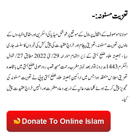
تعزیت مسنونہ:-
مولانا موصوف کے انتقال پر ملال کے موقع پرشوشل میڈیا کى اسکرین اور مقامی اخباروں کے
پنوں پر تعزیت مسنونہ، تعزیتی پیغام اور خراجِ عقیدت کی پیش کش کی خبروں کا سلسلہ جاری
رہا ، جمعیتہ علماء ضلع بستی کے زیر اہتمام مؤرخہ 29/ مئ 2022 مطابق 27/ شوال
المکرم 1443ھ بروز اتوار بعد نمازِ مغرب رحمت مسجد قصبہ رودھولی ضلع بستی میں باقاعدہ
تعزیتی اجلاس منعقد ہوا جس میں اراکینِ جمعیتہ علماء ضلع بستی یوپی نے تعزیت مسنونہ کی
تجویز پیش کرتے ہوئے کلمات دعائیہ کے ذریعہ دعاء مغفرت اور انہیں خراج عقیدت پیش
کیا۔