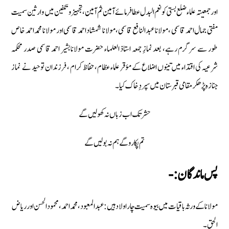
اور جمعیتہ علماء ضلع بستی کو نعم البدل عطا فرمائے آمین ثم آمین، تجہیز و تکفین میں وارثین سمیت
مفتی جمال احمد قاسمی ، مولانا عبد النافع قاسمی، مولانا شمشاد احمد قاسمی اور مولانا محمد احمد خاص
طور سے سرگرم رہے، بعد نمازِ جمعہ استاذ العلماء حضرت مولانا بشیر احمد قاسمی صدر محکمہ
شرعیہ کی اقتداء میں تینوں اضلاع کے مؤقر علماء عظام، حفاظ کرام ، فرزندان توحید نے نماز
جنازہ پڑھکر مقامی قبرستان میں سپردِ خاک کیا۔
حشر تك اب زباں نہ كھوليں گے
تم پكارو گے ہم نہ بوليں گے
پس ماندگان :-
مولانا کے ورثہ باقیات میں بیوہ سمیت چار اولاد ہیں: عبد المعبود ، محمد احمد ، محمود الحسن اور ریاض
الحق۔