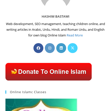
HASHIM BASTAWI
Web development, SEO management, teaching children online, and
writing articles in Arabic, Urdu, Hindi, and Roman Urdu, and English
for own blog Online Islam
Read More
Opens
Opens
Opens
Opens
in
in
in
in
a
a
a
a
new
new
new
new
tab
tab
tab
tab
Online Islamc Classes