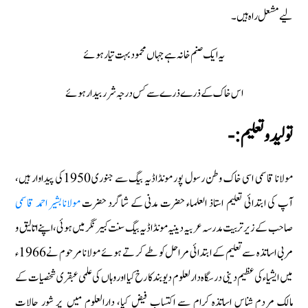
لیے مشعل راہ ہیں۔
یہ ایک صنم خانہ ہے جہاں محمود بہت تیار ہوئے
اس خاک کے ذرے ذرے سے کس درجہ شرر بیدار ہوئے
تولید وتعلیم :-
مولانا قاسمی اسی خاک وطن رسول پور مونڈاڈیہ بیگ سے جنوری 1950کی پیداوار ہیں،
آپ کی ابتدائی تعلیم استاذ العلماء حضرت مدنى كے شاگرد حضرت
مولانا بشیر احمد قاسمی
صاحب کے زیر تربیت مدرسہ عربیہ دینیہ مونڈاڈیہ بیگ سنت کبیر نگر میں ہوئی، اپنے اتالیق و
مربی اساتذہ سے تعليم كے ابتدائی مراحل کو طے کر تے ہوئے مولانا مرحوم نے1966ء
میں ایشیاء کی عظیم دینی درسگاہ دارلعلوم دیوبند کا رخ کیا اور وہاں کی علمی عبقری شخصیات کے
مالک مردم شناس اساتذہ کرام سے اکتساب فیض کیا، دارالعلوم ميں پر شور حالات