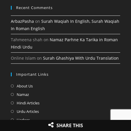
Recent Comments
ArbazPasha
on
Surah Waqiah In English, Surah Waqiah
In Roman English
Tahmeena shah
on
Namaz Parhne Ka Tarika in Roman
Hindi Urdu
Online Islam
on
Surah Ghashiya With Urdu Translation
Important Links
Opens
About Us
in
Opens
Namaz
a
in
Opens
Hindi Articles
new
a
in
Opens
Urdu Articles
tab
new
a
in
Opens
Hadees
tab
new
SHARE THIS
a
in
Opens
Quranic Articles