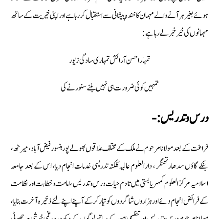
ہوئے بغير ہر آنے والے مہمان كا خندہ پيشانى سے استقبال كر رہا ہے اور اپنی خیریت کے ساتھ
مہمانوں كى خیر خبر لے رہا ہے:
تمہارا حسن آرائش تمہاری سادگی زیور
تمہیں کوئی ضرورت ہی نہیں بننے سنورنے کی
درس وتدریس :-
فراغت کے بعد مولانا مرحوم نے ملک کے مختلف علاقوں بھولے پور ہنسور فیض آباد ، میرٹھ ،
بنکے گاؤں سدھارتھنگر ، دارالعلوم عالیہ کلکتہ تدريسى خدمات انجام ديا، اس كے بعد جامعہ
اسلامیہ مرکز العلوم کمہریا بستی میں تا دم حیات درس وتدریس ،امامت وخطابت اور نظامت
کے فرائض انجام دئے اور ہزاروں شاگردوں کو تیار کرکے آپنے اپنے لئے ذخیرہ آخرت بنایا،
مولانا مرحوم درس وتدریس اور تنظیمی امور کے ساتھ لوگوں کے دکھ درد ،غمی خوشی ہر چھوٹى