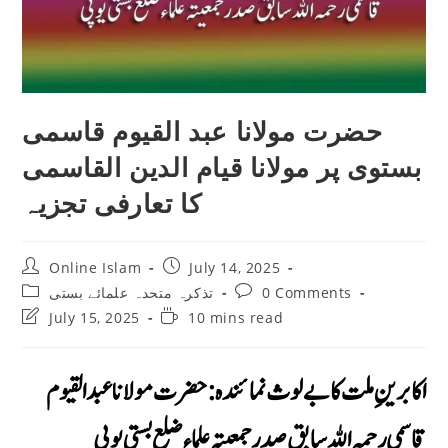
حضرت مولانا عبد القیوم قاسمی
بستوى پر مولانا قیام الدین القاسمی
كا تعارفى تجزيہ
Post
Post
Online Islam
July 14, 2025
author:
published:
Post
Post
0 Comments
تذكرہ متحدہ علمائے بستى
category:
comments:
Post
Reading
July 15, 2025
10 mins read
last
time:
modified:
اکابرینِ ملت کا بے لوث نمائندہ : حضرت مولانا عبد القیوم
قاسمی رحمہ الله سابق صدر جمعیتہ علماء ضلع بستی یوپی