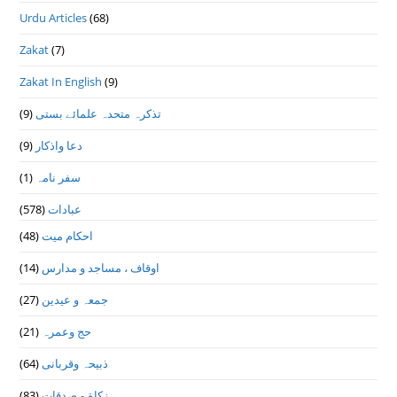
Urdu Articles
(68)
Zakat
(7)
Zakat In English
(9)
تذكرہ متحدہ علمائے بستى
(9)
دعا واذكار
(9)
سفر نامہ
(1)
عبادات
(578)
احکام میت
(48)
اوقاف ، مساجد و مدارس
(14)
جمعہ و عیدین
(27)
حج وعمرہ
(21)
ذبیحہ وقربانی
(64)
زکاة و صدقات
(83)