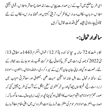
اسی طرح ضلع میں آپ کے زیر صدارت پچاس سے زائد اصلاح معاشرہ اجلاس ، قومی یکجہتی
اجلاس ، اربابِ مکاتب ومدارس کانفرنس ، تربیتی کیمپس اور تحفظ مدارس ومکاتب کے لئے
قانونی چارہ جوئ جیسے عملی اقدامات قابلِ ذکر ہیں
سانحہ ارتحال :-
اکابر ملت کا 72 سالہ یہ سچا نمائندہ بالآخر 12 / شوال المکرم 1443ھ مطابق 13 /
مئ 2022 کو جمعہ کی رات میں تقریباً ڈھائی بجے حرکت قلب بند ہوجانے سے ہمیشہ کے
لئے رخصت ہوگیا اور اپنى جان جان آفریں کے سپردكر دى ،،اناللہ وانا الیہ راجعون ،، مولانا
کے سانحۂ ارتحال سے اہل خانہ لواحقین سمیت علمی ،جمعیتی اور معاشرتی احباب میں
زبردست رنج وغم کا سماں چھا گیا اور یہ خبر کمشنری سطح پر جنگل کے آگ کی طرح پھیل گئى کہ
صدر محترم مولانا عبد القیوم صاحب کا انتقال ہوگیا چنانچہ ہر ایک زبان حال سے دعا گو رہا کہ:
اللّٰہ رب العزت مولانا مرحوم کی مغفرت فرمائے جنت الفردوس میں اعلیٰ مقام عطا فرمائے