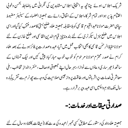
شریک اجلاس ہوئے چنانچہ یہ انتخابی اجلاس مشاہدین کی نگرانی میں باضابطہ بحسن وخوبی
اختتام پذیر ہوا اور تمام شرکاء اجلاس کے اتفاق رائے سے جمعیتہ العلماء کے سینیئر مضبوط
سپاہی حضرت مولانا عبد القیوم قاسمی کو بلامقابلہ جمعیتہ علماء ضلع بستی کا صدر منتخب کیا گیا اور اسی
اجلاس میں ضلع جنرل سیکرٹری کے لئے بندہ ناچیز قیام الدین القاسمی اور ضلع خازن کے لئے
مولانا حفیظ الرحمٰن قاسمی کا بھی انتخاب عمل میں آیا، عہدہ صدارت پر فائز ہونے کے بعد علماء
کرام نے صدر محترم مولانا مرحوم کو خوب خوب مبارکباد پیش کیں اور نیک تمناؤں کے
ساتھ ڈھیر ساری دعاؤں سے نوازا ،بہر حال اپنے جمعیتی اوصاف ، منفرد اندازِ تخاطب ، ملی
معاشرتی خدمات ، پر اثر باتوں اور طاقت پرواز جیسی صلاحیت کی وجہ سے چھ ٹرم سے تقریباً بارہ
سال تک تادمِ واپسیں اسی عہدہ پر برقرار رہے۔
صدارتی میقات اور خدمات :-
جمعیتہ علماء ہند کی دستور کے مطابق کسی ممبر/ عہدہ کی مدت کار ( میقات ) فقط دوسال کے لئے