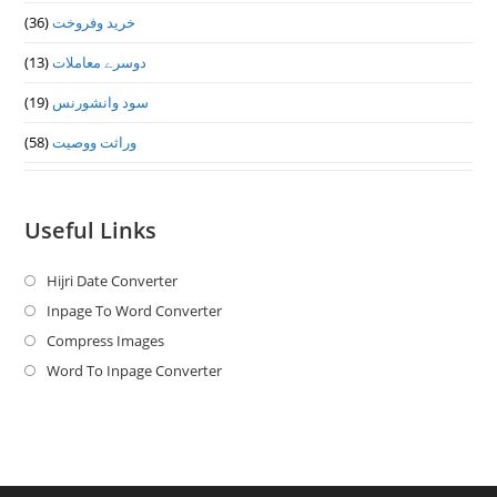
خرید وفروخت
(36)
دوسرے معاملات
(13)
سود وانشورنس
(19)
وراثت ووصيت
(58)
Useful Links
Hijri Date Converter
Opens
in
Inpage To Word Converter
Opens
a
in
Compress Images
Opens
new
a
in
Word To Inpage Converter
Opens
tab
new
a
in
tab
new
a
tab
new
tab