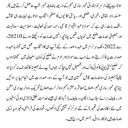
ہوتا ہے پہلے از سرِ نو ابتدائی ممبر سازی مہم کے ذریعہ باضابطہ ممبر شپ حاصل کرتے ہیں پھر
سلسلہ وار مقامی ،شہری، ضلعی اور ریاستی اکائیوں کا منظم انتخاب ہوتا ہے نہایت ہی قابلِ
رشک بات رہی ہے کہ مولانا عبد القیوم قاسمی رحمہ اللّٰہ کی فعالیت ، صلاحیت ، صالحیت
اورجمعیتی خدمات ضلع میں نمایاں تھیں چنانچہ انہیں خدمات کو دیکھتے ہوئے 20210ء
سے 2022ء تک ہر ٹرم میں عہدہ صدر کے لئے آپ ہی کا انتخاب عمل میں آتا رہا عہدہ
صدارت پر فائز رہتے ہوئے جب سے مولانا مرحوم نے ضلع کی کمان سنبھالی میں سمجھتا ہوں
کہ ضلع بستی یوپی کا کوئی بلاک اور تحصیل نہیں بچا کہ جہاں آپ نے جمعیتہ کا تعارف نہ کرایا ہو
یقیناً جمعیتہ کی وہ خدمات قابلِ تحسین ہیں جو آپ کے دور صدارت میں انجام پذیر ہوئیں
چنانچہ ممبر سازی مہم ، اصلاح معاشرہ عشرہ مہم ، ووٹر لسٹ اصلاح تحریک ، ووٹر بیداری مشن
اور ریلیف برائے سیلاب زدگان ، ریلیف باز آبادکاری جیسے خدمت خلق (اجڑی ہوئی بستیوں
میں نئے مکانات کی تعمیر ) کے لئے مرکز کو بھیجی گئی لاکھوں رقومات کی فراہمی وغیرہ یہ ایسی
خدمات ہیں جو کارروائی رجسٹر میں درج ہیں۔