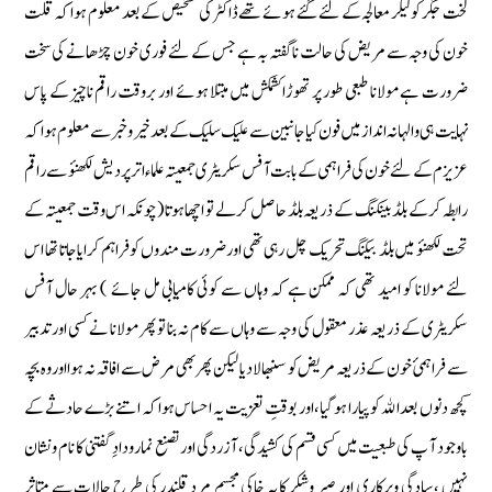
لخت جگر کو لیکر معالجہ کے لئے گئے ہوئے تھے ڈاکٹر کی تشخیص کے بعد معلوم ہوا کہ قلت
خون کی وجہ سے مریض کی حالت ناگفتہ بہ ہے جس کے لئے فوری خون چڑھانے کی سخت
ضرورت ہے مولانا طبعی طور پر تھوڑا کشمکش میں مبتلا ہوئے اور بروقت راقم ناچیز کے پاس
نہایت ہی والہانہ انداز میں فون کیا جانبین سے علیک سلیک کے بعد خیر وخبر سے معلوم ہوا کہ
عزیزم کے لئے خون كى فراہمی کے بابت آفس سکریٹری جمعیتہ علماء اترپردیش لکھنؤ سے راقم
رابطہ کرکے بلڈ بینکنگ کے ذریعہ بلڈ حاصل كر لے تو اچھا ہوتا (چونکہ اس وقت جمعیتہ کے
تحت لکھنؤ میں بلڈ بیکنگ تحریک چل رہی تھی اور ضرورت مندوں کو فراہم کرایا جاتا تھا اس
لئے مولانا کو امید تھی کہ ممکن ہے کہ وہاں سے کوئى کامیابی مل جائے ) بہر حال آفس
سکریٹری کے ذریعہ عذر معقول کی وجہ سے وہاں سے کام نہ بنا تو پھر مولانا نے کسی اور تدبیر
سے فراہمئ خون کے ذریعہ مریض کو سنبھالا دیا لیکن پھر بھی مرض سے افاقہ نہ ہوا اوروہ بچہ
کچھ دنوں بعد الله كو پیارا ہو گیا، اور بوقتِ تعزیت يہ احساس ہوا كہ اتنے بڑے حادثے كے
باوجود آ پ کی طبعیت میں کسی قسم کی کشیدگی ، آزردگی اور تصنع نما رودادِ گفتنی کا نام ونشان
نہیں ، سادگی وپركارى اور صبر وشکر کا یہ خاکی مجسم مرد قلندر کی طرح حالات سے متاثر