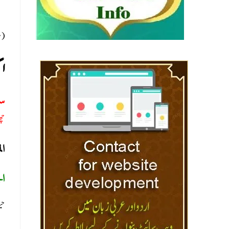
سل)
اگ
س:
چھ
ا:
ال
حی