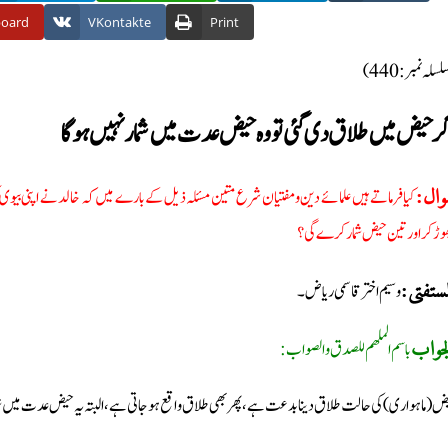
board
VKontakte
Print
(سلہ نمبر: 440
ر حیض میں طلاق دی گئی تو وہ حیض عدت میں شمار نہیں ہوگا
کیا فرماتے ہیں علمائے دین ومفتیان شرع متین مسئلہ ذیل کے بارے میں کہ خالد نے اپنی بیوی
وال
وڑ کر اور تین حیض شمار کرے گی؟
وسیم اختر قاسمی ریاض۔
لمستفتی
باسم الملھم للصدق والصواب:
جواب
ض (ماہواری) کی حالت طلاق دینا بدعت ہے، پھر بھی طلاق واقع ہو جاتی ہے، البتہ یہ حیض عدت میں شمار