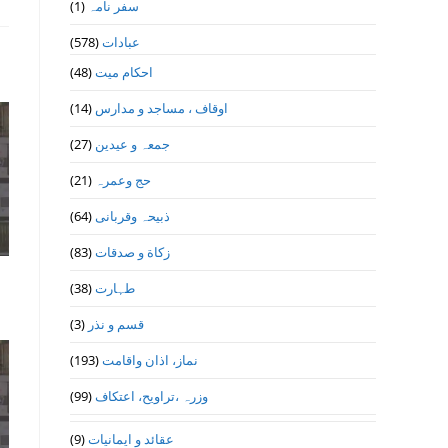
(1)
سفر نامہ
(578)
عبادات
(48)
احکام میت
(14)
اوقاف ، مساجد و مدارس
(27)
جمعہ و عیدین
(21)
حج وعمرہ
(64)
ذبیحہ وقربانی
(83)
زکاة و صدقات
(38)
طہارت
(3)
قسم و نذر
(193)
نماز، اذان واقامت
(99)
وزرہ ،تراويح، اعتكاف
(9)
عقائد و ایمانیات