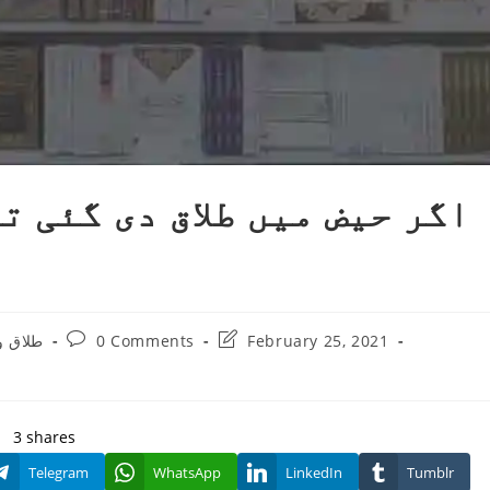
اگر حیض میں طلاق دی گئی ت
Post
Post
طلاق و
0 Comments
February 25, 2021
:
comments:
last
modified:
3
shares
Telegram
WhatsApp
LinkedIn
Tumblr