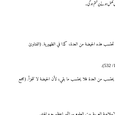
مکمل ہونے پر ختم ہوگی۔
حتسب هذہ الحیضة من العدۃ، کذا في الظهیریة. (الفتاویٰ
(سب من العدة فلا يحتسب ما بقي؛ لأن الحيضة لا تتجزأ. (مجمع
لإسلامية العربية بيت العلوم سرائمير اعظم جره الهند