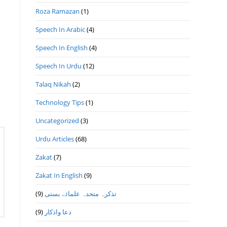
Roza Ramazan
(1)
Speech In Arabic
(4)
Speech In English
(4)
Speech In Urdu
(12)
Talaq Nikah
(2)
Technology Tips
(1)
Uncategorized
(3)
Urdu Articles
(68)
Zakat
(7)
Zakat In English
(9)
(9)
تذكرہ متحدہ علمائے بستى
(9)
دعا واذكار