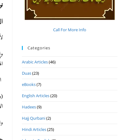
:
ال
Call For More Info
).
Categories
وإ
Arabic Articles
(46)
ال).
Duas
(23)
).
eBooks
(7)
ول
English Articles
(20)
ال).
Hadees
(9)
Hajj Qurbani
(2)
وا
Hindi Articles
(25)
ح.