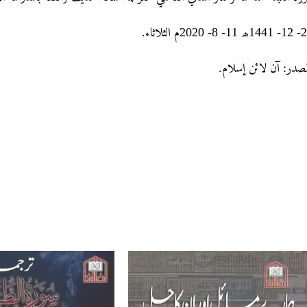
20- 12- 1441ثلاثاء
لمصدر: آن لائن إسلام