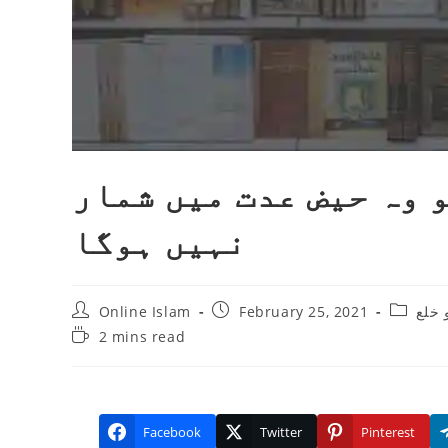
و وہ حیض عدت میں شمار
نہیں ہوگا
Post
Post
Post
Online Islam
February 25, 2021
 خلع
author:
published:
category
Reading
2 mins read
time:
Facebook
Twitter
Pinterest