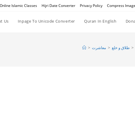
Online Islamic Classes
Hijri Date Converter
Privacy Policy
Compress Imag
t Us
Inpage To Unicode Converter
Quran In English
Dona
>
معاشرت
>
طلاق و خلع
>