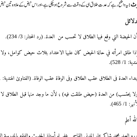
یہ واضح رہے کہ عدت طلاق ہی کے وقت سے شروع ہوچکی ہے، اور اس حیض کے علاوہ تین حیض 
نوٹ
دلائل
لأن الحيضة التي وقع فيها الطلاق لا تحسب من العدة. (رد المحتار: 3/ 234
ذا طلق امرأته في حالة الحیض کان علیها الاعتداد بثلاث حیض کوامل، ولا ت
هندیة: 1/ 528
ابتداء العدۃ فی الطلاق عقب الطلاق وفی الوفاۃ عقب الوفاۃ. (الفتاویٰ الهندیة: 1/ 532
ا يحتسب) من العدة (حيض طلقت فيه) ؛ لأن ما وجد منها قبل الطلاق لا يحت
أنهر: 1/ 465
لله أعلم
رره العبد محمد شاکر نثار المدني القاسمي غفر له أستاذ الحديث والفقه بالمدرسة ا