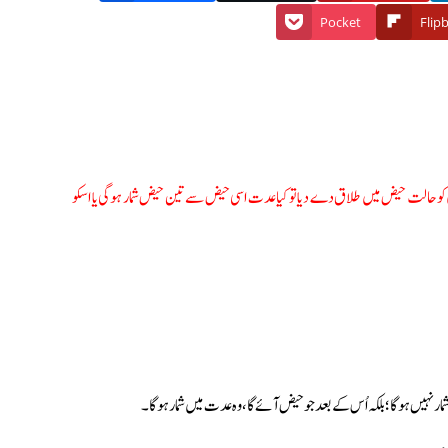
Pocket
Flip
 کو حالت حیض میں طلاق دے دیا تو کیا عدت اسی حیض سے تین حیض شمار ہوگی یا اسکو
 نہیں ہوگا؛ بلکہ اُس کے بعد جو حیض آئے گا، وہ عدت میں شمار ہوگا۔