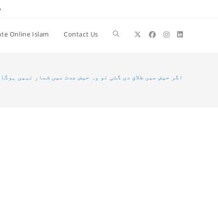
e
te Online Islam
Contact Us
Toggle
website
اگر حیض میں طلاق دی گئی تو وہ حیض عدت میں شمار نہیں ہوگا
search