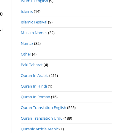
Islam In English
(9)
Islamic
(14)
ھ 11- 8- 2020م ال.
Islamic Festival
(9)
ا.
Muslim Names
(32)
Namaz
(32)
Other
(4)
Paki Taharat
(4)
Quran In Arabic
(211)
Quran In Hindi
(1)
Quran In Roman
(16)
Quran Translation English
(525)
Quran Translation Urdu
(189)
Quranic Article Arabic
(1)