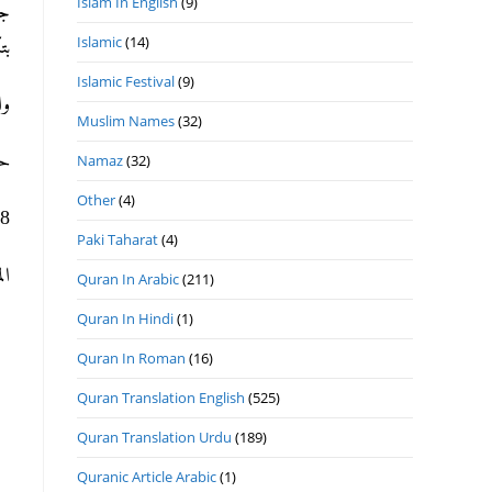
Islam In English
(9)
جل
Islamic
(14)
ب).
Islamic Festival
(9)
وا
Muslim Names
(32)
ح.
Namaz
(32)
Other
(4)
ھ 22- 5- 2020م ا.
Paki Taharat
(4)
ا.
Quran In Arabic
(211)
Quran In Hindi
(1)
Quran In Roman
(16)
Quran Translation English
(525)
Quran Translation Urdu
(189)
Quranic Article Arabic
(1)