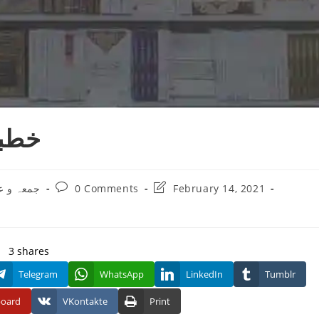
خطبہ
Post
Post
جمعہ و ع
0 Comments
February 14, 2021
:
comments:
last
modified:
3
shares
Telegram
WhatsApp
LinkedIn
Tumblr
board
VKontakte
Print