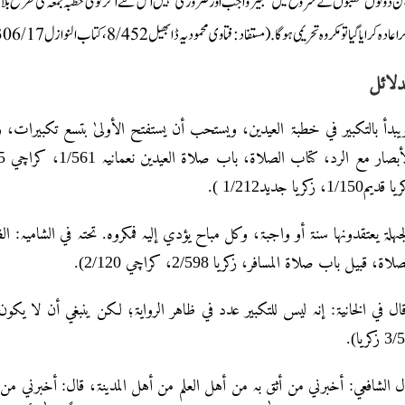
کن دونوں خطبوں کے شروع میں تکبیر واجب اور ضروری نہیں اس لئے اگر کوئی خطبہ جمعہ کی طرح بلا 
ر اعادہ کرایا گیا تو مکروہ تحریمی ہوگا. (مستفاد: فتاوی محمودیہ ڈابھیل8/452، کتاب النوازل17/ 306
دلائل
بدأ بالتکبیر في خطبۃ العیدین، ویستحب أن یستفتح الأولیٰ بتسع تکبیرات، وال
یا قدیم1/150، زکریا جدید1/212
جہلۃ یعتقدونہا سنۃ أو واجبۃ، وکل مباح یؤدي إلیہ فمکروہ. تحتہ في الشامیہ: 
لصلاۃ، قبیل باب صلاۃ المسافر، زکریا 2/598، کراچي 2/120
ال في الخانیۃ: إنہ لیس للتکبیر عدد في ظاہر الروایۃ؛ لکن ینبغي أن لا یکون 
3/58 ریا
ل الشافعي: أخبرني من أثق بہ من أہل العلم من أہل المدینۃ، قال: أخبرني م