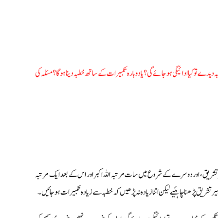
دیدے تو کیا ادائیگی ہوجائے گی؟ یا دوبارہ تکبیرات کے ساتھ خطبہ دینا ہوگا؟ مسئلہ کی
یر تشریق، اور دوسرے کے شروع میں سات مرتبہ اللہ اکبر اور اس کے بعد ایک مرتبہ
ر تشریق پڑھنا چاہئیے لیکن اتنا زیادہ نہ پڑھیں کہ خطبہ سے زیادہ تکبیرات ہوجائیں۔