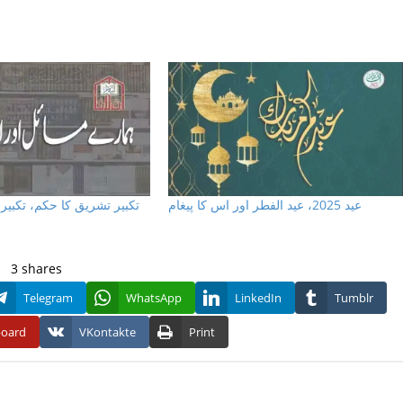
عيد 2025، عيد الفطر اور اس كا پيغام
تکبیر تشریق کا حکم، تکبی،
3
shares
Telegram
WhatsApp
LinkedIn
Tumblr
board
VKontakte
Print