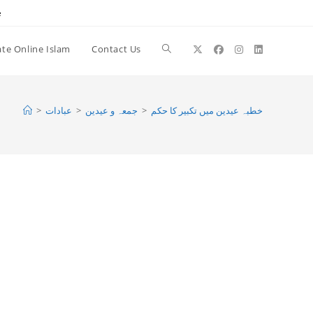
e
te Online Islam
Contact Us
Toggle
website
>
عبادات
>
جمعہ و عیدین
>
خطبہ عیدین میں تکبیر کا حکم
search