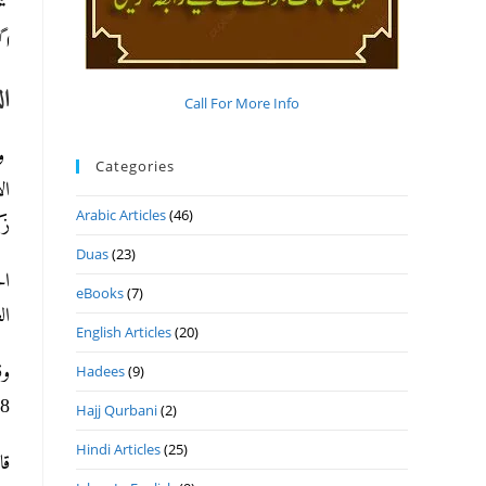
لی
اگ).
ال
Call For More Info
وی
Categories
Arabic Articles
(46)
زکر ).
Duas
(23)
ال
eBooks
(7)
ا).
English Articles
(20)
وق
Hadees
(9)
زک).
Hajj Qurbani
(2)
Hindi Articles
(25)
قا