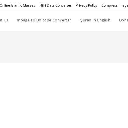
Online Islamic Classes
Hijri Date Converter
Privacy Policy
Compress Imag
t Us
Inpage To Unicode Converter
Quran In English
Dona