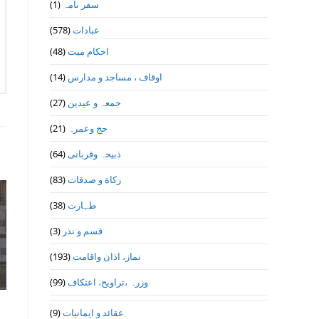
(1)
سفر نامہ
(578)
عبادات
(48)
احکام میت
(14)
اوقاف ، مساجد و مدارس
(27)
جمعہ و عیدین
(21)
حج وعمرہ
(64)
ذبیحہ وقربانی
(83)
زکاة و صدقات
(38)
طہارت
(3)
قسم و نذر
(193)
نماز، اذان واقامت
(99)
وزرہ ،تراويح، اعتكاف
(9)
عقائد و ایمانیات