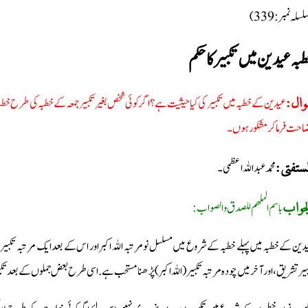
(سلہ نمبر: 339
بہ عیدین میں تکبیر کا حکم
عیدین کے خطبہ میں تکبیر کی کیا حیثیت ہے؟ اگر کوئی شخص بغیر تکبیر جمعہ کے خطبہ کی طرح خطبہ 
وال
احت فرما کر مشکور ہوں۔
محمد عبد اللہ اعظمی۔
لمستفتی
باسم الملھم للصدق والصواب:
جواب
دین کے خطبہ میں پہلے خطبہ کے شروع میں مسلسل نو مرتبہ اللہ اکبر اور اس کے بعد ایک مرتبہ تکب
بیر تشریق، اور آخر میں چودہ مرتبہ تکبیر (اللہ اکبر) پڑھنا مستحب ہے. اسی طرح بعض جملوں کے بعد تکبی