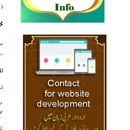
سل)
خط
س:
وض
ا:
ال
عی
تک