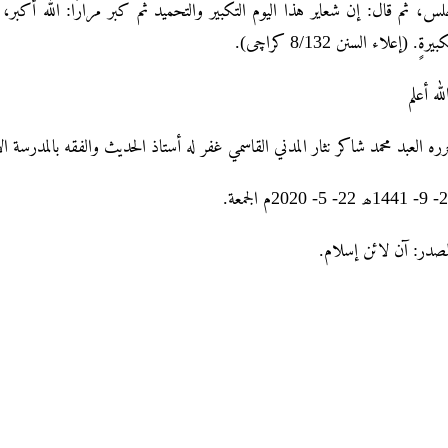
س، ثم قال: إن شعایر ہٰذا الیوم التکبیر والتحمید ثم کبر مرارًا: اللّٰہ أکبر، اللّ
تکبیرۃٍ. (إعلاء السنن 8/132 کراچی
لله أعلم
رره العبد محمد شاکر نثار المدني القاسمي غفر له أستاذ الحديث والفقه بالمدرسة ا
28- 9- 1441لجمعة
لمصدر: آن لائن إسلام