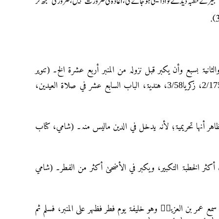
تکبیر کے خطبہ دیدے تو ادائیگی ہوجائے گی، اعادہ کی ضرورت نہیں، ضروری سمجھ کر
ثانیۃ بسبع وأن یکبر قبل نزولہ من المنبر أربع عشرۃ الخ۔ (تنویر
الأبصار مع الرد، کتاب الصلاۃ، باب صلاۃ العیدین نعمانیہ 1/561، کراچي 2/175، زکریا3/58، ہندیۃ، الباب السابع عشر في صلاۃ العیدین،
الظاہر أنہا تحریمیۃ؛ لأنہ یدخل في الدین مالیس منہ۔ (شامي، کتاب
أکثر الخطبۃ التکبیر، ویکبر في الأضحیٰ أکثر من الفطر۔ (شامي
ن سمع عمر بن العزیزؒ وہو خلیفۃ یوم فطر فظہر علی المنبر، فسلم ثم