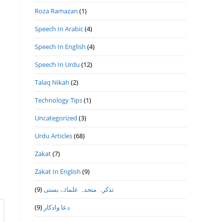
Roza Ramazan
(1)
Speech In Arabic
(4)
Speech In English
(4)
Speech In Urdu
(12)
Talaq Nikah
(2)
Technology Tips
(1)
Uncategorized
(3)
Urdu Articles
(68)
Zakat
(7)
Zakat In English
(9)
(9)
تذكرہ متحدہ علمائے بستى
(9)
دعا واذكار