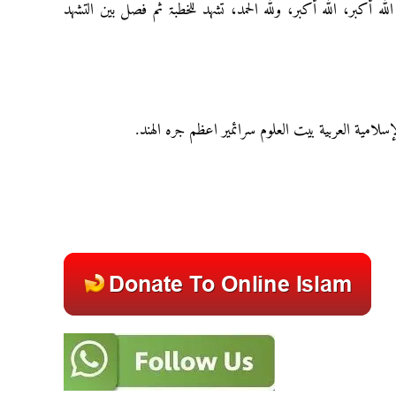
ٰہ أکبر، اللّٰہ أکبر، وللّٰہ الحمد، تشہد للخطبۃ ثم فصل بین التشہد
لإسلامية العربية بيت العلوم سرائمير اعظم جره الهند