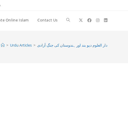
e
te Online Islam
Contact Us
Toggle
website
دار العلوم دیو بند اور ہندوستان كى جنگِ آزادى
>
Urdu Articles
>
search