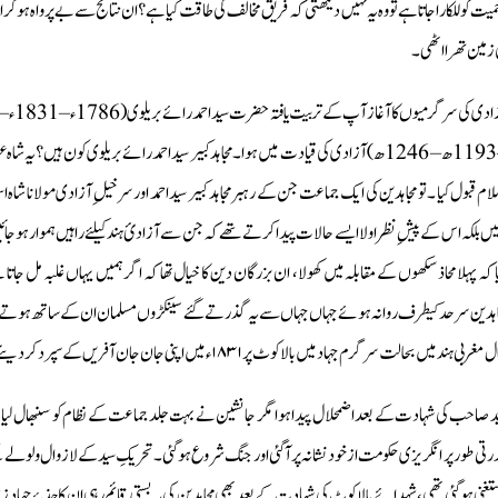
میت کوللکارا جاتا ہے تو وہ یہ نہيں دیکھتی کہ فریق مخالف کی طاقت کیا ہے؟ ان نتائج سے بے پرواہ ہو
 زمین تھرا اٹھی ۔
– 1193ھ – 1246ھ) آزادی کی قیادت میں ہوا۔ مجاہد کبیر سید احمد رائے بریلوی کون ہیں؟ 
لام قبول کیا ۔ تو مجاہدین کی ايك جماعت جن کے رہبر مجاہد کبیر سید احمد اور سرخیل ِآزادی مولانا 
لیں بلکہ اس کے پیشِ نظر اولا ایسے حالات پیدا کرتے تھے کہ جن سے آزادئ ہند کیلئے راہیں ہموار ہو 
ا کہ پہلا محاذ سکھوں کے مقابلہ میں کھولا، ان بزرگان دین کا خیال تھا کہ اگر ہمیں یہاں غلبہ مل ج
اہدین سرحد کیطرف روانہ ہوئے جہاں جہاں سے یہ گذرتے گئے سینکڑوں مسلمان ان کے ساتھ ہوتے جاتے اور ت
 مغربی ہند میں بحالت سرگرم جہاد میں بالاکوٹ پر ۱۸۳۱ء میں اپنی جان جان آفریں کے سپرد کر دیئے۔
د صاحب کی شہادت کے بعد اضمحلال پیدا ہوا مگر جانشین نے بہت جلد جماعت کے نظام کو سنبھال لیا اس 
رتی طور پر انگریزی حکومت از خود نشانہ پر آگئی اور جنگ شروع ہو گئی۔ تحریکِ سید کے لازوال ولولے 
غنی ہوگئی تھی ، شہدائے بالا کوٹ کی شہادت کے بعد بھی مجاہدین كى یہ بستی قائم رہی ان کا جذبۂ جہاد زندہ