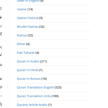
Islam In English
(9)
بڑ
Islamic
(14)
Islamic Festival
(9)
Muslim Names
(32)
می
Namaz
(32)
Other
(4)
Paki Taharat
(4)
Quran In Arabic
(211)
ہن
Quran In Hindi
(1)
Quran In Roman
(16)
Quran Translation English
(525)
Quran Translation Urdu
(189)
Quranic Article Arabic
(1)