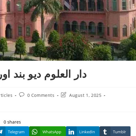
دار العلوم دیو بند ا
Post
Post
ticles
0 Comments
August 1, 2025
comments:
last
modified:
0
shares
Telegram
WhatsApp
LinkedIn
Tumblr