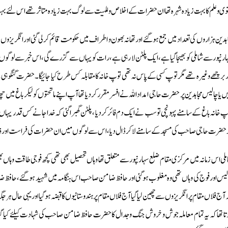
وی و علم کا بہت زیادہ شہرہ تھا ان حضرات کے اخلاص وللہیت سے لوگ بہت زیادہ متاثر تھے اس لئے ب
اہدین ہزاروں کی تعداد میں جمع ہو گئے اور تھانہ بھون و اطراف میں حکومت قائم کر لی گئی اور انگریزو
ارنپور سے شاملى کو بھیجا گیا ہے ، ایک پلٹن لا رہی ہے ، رات کو یہاں سے گزرے گی ، اس خبر سے لوگوں م
ر بر چھے وغیرہ تھے مگر توپ کسی کے پاس نہ تھی توپ خانہ کا مقابلہ کس طرح کیا جائیگا۔ حضرت گنگ
س یا چالیس مجاہدین پر حضرت حاجی امداداللہ نے افسر مقرر کر دیا تھا آپ اپنے ماتحتوں کو لیکر باغ میں 
پ خانہ باغ کے سامنے پہونچی تو سب نے ایک دم فائر کر دیا ، پلٹن گھبرا گئی کہ خدا جانے کس قدر یہ
 حضرت حاجی صاحب کی مسجد کے سامنے لا کر ڈال دیا، اس سے لوگوں ميں ان حضرات كى فراست اور ذہان
ملى اس زمانہ میں مرکزی مقام ضلع سہارنپور سے متعلق تھا وہاں تحصیل بھی تھی کچھ فوجی طاقت وہاں بھی رہت
لیس اور فوج کی وہاں تھی وہ مغلوب ہوگئی اور حافظ ضامن صاحب اس ہنگامہ میں شہید ہو گئے ، حافظ ضامن کا
 آج فلاں مقام پر انگریزوں سے چھین لیا گیا آج فلاں مقام پرہندوستانیوں کا قبضہ ہو گیا اور یہی حال ہر ج
تا تھا کہ یہ تمام معاملہ جوش و خروش جنگ و جدال کا حضرت حافظ ضامن صاحب کی شہادت کیلئے کیا گی