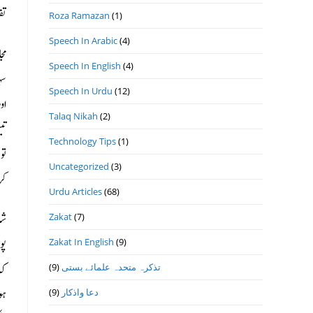
تق
Roza Ramazan
(1)
Speech In Arabic
(4)
مج
Speech In English
(4)
سہ
Speech In Urdu
(12)
او
Talaq Nikah
(2)
تي
Technology Tips
(1)
تو
Uncategorized
(3)
کر
Urdu Articles
(68)
شا
Zakat
(7)
پو
Zakat In English
(9)
کہ
تذكرہ متحدہ علمائے بستى
(9)
ہو
دعا واذكار
(9)