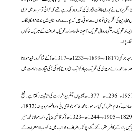
ے انگریزوں نے پوری طاقت لگادی کیونکہ وہ دیکھ رہے تھے کہ لڑائی تو سرحد میں لڑی
جارہی ہے لیکن اس کے اثرات سے پورا ملک جوالا مکھی بنا ہوا ہے، اس طرح سرحد میں چھوٹی بڑی لڑائیاں مجاہدین کی انگریزی فوجوں سے ہوتی رہیں کہ پورے ہندوستان میں ۱۸۵۷ء کا ہنگامہ
 كے وہ چراغ روشن كر گئے جو ۱۸۵۷ء کی جنگ آزادی تحریک دیو بند تحریک ریشمی رومال تحریک جمعیتہ علماء ہند اور تحریکِ خلافت کے تاریک خاکوں
لنا پڑا۔
بموقعہ ہنگامہ ۱۸۵۷ فکر ِولی الہی کا یہ کارواں بانیان دارالعلوم دیو بند کے مرشد کامل شیخ العالم حاجی امداد اللہ مہاجر مكى (1817ء – 1899ء – 1233ھ – 1317ھ) کے شاگر د رشید مولانا
) (جنہوں نے واقعہ بالاکوٹ کے بعد سید احمد رائے بریلوی کی تحریک جہاد کو ایک نئی روح پھونکی ) کی قیادت و امامت میں
۱۸۵۷ء کے معرکہ کے متعلق حضرت مولا ناحسین احمد مدنی شیخ الحدیث دارالعلوم دیو بند (1879ء – 1957ء – 1296ھ – 1377ھ) کا بیان چشم دید شہادت کی حیثیت رکھتا ہے۔ شیخ
الاسلام مولا نامد کی تحریر فرماتے ہیں: پھر جہاد کی تیاری ہوئی اور اعلان کر دیا گیا حضرت حاجی امداد اللہ صاحب کو امام مقر رکیا گیا اور مولانا محمد قاسم نانوتوی بانی دارالعلوم دیو بند (1832ء
– 1880ء -1248ھ – 1297ھ) کو سپہ سالا رِ فوج ا قرار دیا گیا، اور حضرت مولانا رشید احمد گنگوہی (1829ء – 1905ء – 1244ھ – 1323ھ) کو قاضی بنایا گیا، اور مولانا محمد منیر
 ( داہنے بازو اور بائیں بازو کے) افسر مقرر کئے گئے ، چونکہ اطراف و جوانب میں مذکورہ بالا حضرات کے