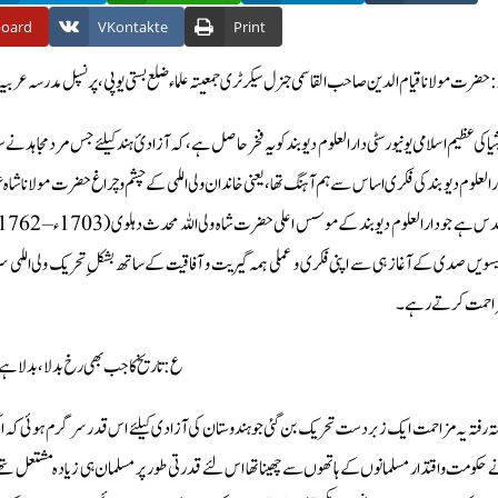
board
VKontakte
Print
: حضرت مولانا قیام الدین صاحب القاسمی جنرل سیکرٹری جمعیتہ علماء ضلع بستی یوپی ، پرنسپل مدرسہ عربیہ 
یا کی عظیم اسلامی یونیورسٹی دار العلوم دیو بند کو یہ فخر حاصل ہے، کہ آزادئ ہند کیلئے جس مرد مجاہد نے
یسویں صدی کے آغاز ہی سے اپنی فکری و عملی ہمہ گیریت و آفاقیت کے ساتھ بشکل ِتحریک ولی اللہی سر
احمت کرتے رہے۔
ع: تاريخ كا جب بھى رخ بدلا، بدلا ہ
تہ رفتہ يہ مزاحمت ایک زبردست تحریک بن گئی جو ہندوستان کی آزادی کیلئے اس قدر سر گرم ہوئی کہ انگری
 حکومت واقتدار مسلمانوں کے ہاتھوں سے چھینا تھا اس لئے قدرتی طور پر مسلمان ہی زیادہ مشتعل تھ