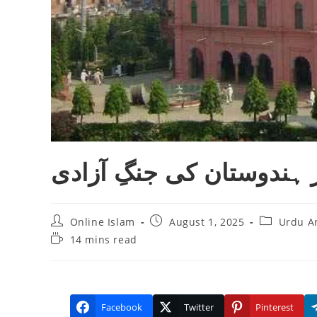
ور ہندوستان كى جنگِ آزادى
Post
Post
Post
Online Islam
August 1, 2025
Urdu Ar
author:
published:
category:
Reading
14 mins read
time:
Facebook
Twitter
Pinterest