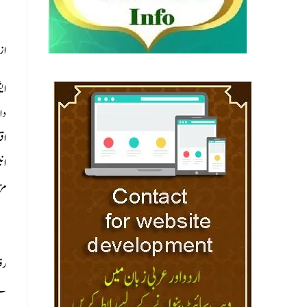
از
ایش
ان
مز
رف
نے