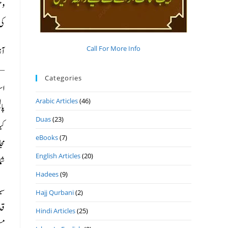
وح
کی
Call For More Info
Categories
اس
Arabic Articles
(46)
پا
Duas
(23)
کی
eBooks
(7)
مج
English Articles
(20)
شمال
Hadees
(9)
سی
Hajj Qurbani
(2)
قد
Hindi Articles
(25)
مست