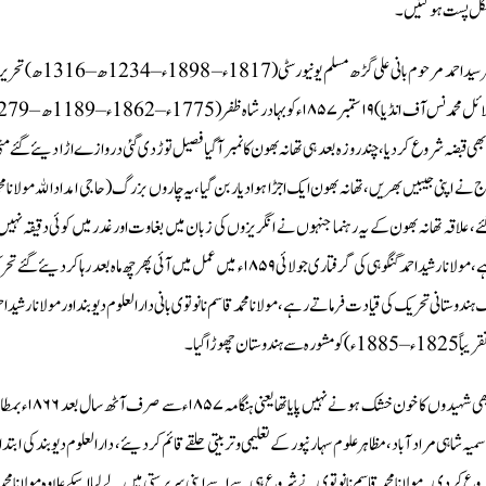
لکل پست ہو گئیں ۔
بھی قبضہ شروع کر دیا ، چند روزہ بعد ہی تھا نہ بھون کا نمبر آگیا فصیل توڑ دی گئی دروازے اڑا دیئے گئے مٹی 
 نے اپنی جیبیں بھریں، تھانہ بھون ایک اجڑا ہوا د یار بن گیا، یہ چاروں بزرگ ( حاجی امداد الله مولانا محمد قا
 ، علاقہ تھانہ بھون کے یہ رہنما جنہوں نے انگریزوں کی زبان میں بغاوت اور غدر میں کوئی دقیقہ نہیں اٹھا
ہندوستانی تحریک کی قیادت فرماتے رہے، مولانا محمد قاسم نانوتوی بانی دارالعلوم دیو بند اور مولانا رشید احمد 
– 1885ء) کو مشورہ سے ہندوستان چھوڑا گيا۔
سمیہ شاہی مراد آباد، مظاہر علوم سہارنپور کے تعلیمی و تربیتی حلقے قائم کر دیئے، دارالعلوم دیو بند کی 