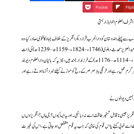
Pocket
Flip
اشرف العلوم ہٹوابازار بستی
 سب سے پہلے ہندوستان کو دار الحرب قرار دیکر انگریز کے خلاف جہاد کا فتوی صادر کیا، وہ
دار العلوم دیو بند کى فکرى اساس سے ہم آہنگ تھا، یعنی خاندان ولی اللہی كے چشم وچراغ حضرت مولانا شاہ عبدالعزیز محدث دہلوی (1746ء – 1824ء – 1159ھ – 1239ھ) کی ذات
اقدس ہے جو دارالعلوم دیو بند کے موسس اعلی حضرت شاہ ولی اللہ محدث دہلوى (1703ء – 1762ء – 1114ھ – 1176ھ) کے فرزند ارجمند ہیں، نیز یہ کہ بانیان دارالعلوم دیو بند
گرم عمل رہے اور فرنگی بادِ صرصر کے رخ کو موڑ نے کیلئے نبرد آزما ہوتے رہے اور
ے ہميں ديوانوں نے
ز جیسی نا قابل تسخیر طاقت اسے نہ دبا سکی۔ اور یہ ایسا کیوں؟ جی ہاں ! انگریزوں ں
ے اسے خوبی کہئے یا اس قوم کی خامی کہ جب یہ قوم مشتعل ہو جاتی ہے، اس کی غیرت