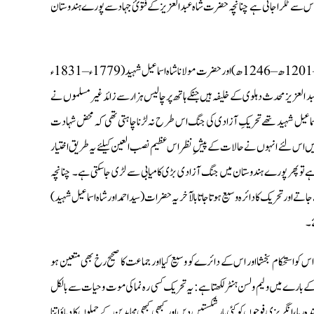
 کر اس سے ٹکرا جاتی ہے چنانچہ حضرت شاہ عبدالعزیز کے فتوئ جہاد سے پورے ہندوستان
آزادی کی سرگرمیوں کا آغاز آپ کے تربیت یافتہ حضرت سید احمد رائے بریلوی (1786ء – 1831ء – 1201ھ – 1246ھ) اور حضرت مولانا شاہ اسماعیل شہید (1779ء – 1831ء
یہ شاه عبد العزیز محدث دہلوی کے خلیفہ ہیں جنکے ہاتھ پر چالیس ہزار سے زائد غیر مسلموں نے
شاہ اسماعیل شہید تھے تحریکِ آزادی کی جنگ اس طرح نہ لڑنا چاہتی تھی کہ محض شہادت
جائیں اس لئے انہوں نے حالات کے پیشِ نظر اس عظیم نصب العین کیلئے یہ طریق اختیار
اتا ہے تو پھر پورے ہندوستان میں جنگ آزادی بڑی کامیابی سے لڑی جاسکتی ہے۔ چنانچہ
حریک کا دائرہ وسیع ہوتا جا تا بالآخر یہ حضرات (سید احمد اور شاہ اسماعیل شہید )
کو استحکام بخشا اور اس کے دائرے کو وسیع کیا اور جماعت کا صحیح رخ بھی متعین ہو
کے بارے میں ولیم ولسن ہنٹر لکھتا ہے: یہ تحریک کسی رہ نما کی موت وحیات سے بالکل
 رہا، انگریزی فوجوں کوکئی بار شکستیں دیں اور کبھی کبھی مجاہدین کے حملوں کا دباؤ اتنا