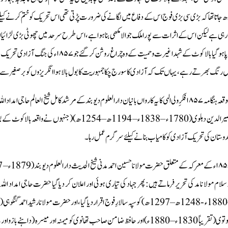
ھ جاتا تھا کہ بڑی سی بڑی فوج اس کے دفاع میں لگانے کی ضرورت پڑتی تھی اس تحریک کو ختم کرنے کیلئ
برپا ہو گیا بالا كوٹ كے شہدا غيرت وحميت
ں رنگ بھرتے رہے، یہاں تک کہ آزادی کا سورج چکا جمہوریت کا بول بالا ہوا انگریزوں کو برصغیر سے نک
نصیر الدین دہلوی (1780 ء – 1838ء – 1194ھ – 1254ھ
دوستان کی تحریک آزادی کو کامیاب بنانے کیلئے سرگرم عمل رہا۔
نانوتوی (تقریباً 1830ء – 1880ء) اور حافظ ضامن صاحب تھانوی کو میمنہ اور میسرہ