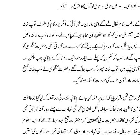
ہت تھوڑی مدت میں جوق در جوق لوگوں کا اجتماع ہونے لگا۔
ں کے ماتحت حکام نکال لئے گئے اسی دوران یہ خبر آئی کہ انگریز حکام کی طرف توپ خانہ
یں تشویش ہوئی کیونکہ جو ہتھیار ان مجاہدین کے پاس تھے وہ تلوار ، تو پ دار بندوقیں
وہی نے فرمایا: فکر مت کرو، سڑک ایک باغ کے کنارے سے گزرتی تھی ،حضرت گنگوہی کو
چھپ گئے اور سب کو حکم دیا کہ پہلے سے تیار رہو، ایک دم فائر کرنا چنانچہ جب پلٹن معہ
اں آدمی چھپے ہيں، توپ خانہ چھوڑ كر سب بھاگ گئے، حضرت گنگوہى نے توپ خانہ کھینچ
ت ، اور فنون حرب كى مہارت كا سكہ بيٹھ گيا۔
ی تھی ، قرار پایا کہ اس پر حملہ کیا جائے چنانچہ چڑھائی اور قبضہ کر لیا گیا جو طاقت
 شہید ہونا تھا کہ معاملہ بالکل ٹھنڈا پڑ گیا انکی شہادت سے پہلے روزآنہ خبر آتی تھی
گہ کی خبروں کا تھا۔ حضرت مدنی لکھتے ہیں کہ: حضرت شیخ الہند فرماتے تھے کہ ایسا معلوم
ا تھا۔ بہر حال حافظ صاحب کی شہادت اور دہلی کے سقوط کی خبر سے لوگوں کی ہمتیں