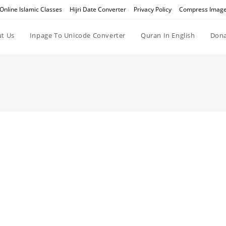
Online Islamic Classes
Hijri Date Converter
Privacy Policy
Compress Imag
t Us
Inpage To Unicode Converter
Quran In English
Dona