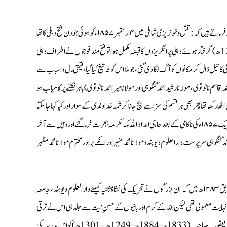
سرسید احمد مرحوم بانی علی گڑھ مسلم یونیورسٹی (1817ء – 1898ء – 1234ھ – 1316ھ) تحریر فرماتے ہیں کہ: قتل و خونریزی شاملی میں ۴ ار ستمبر ۱۸۵۷ء کو ہوئی جو دن فتح دہلی کا تھا
(لائل محمد نس آف انڈیا ) ۱۹ ستمبر ۱۸۵۷ء کو بہادر شاہ ظفر (1775ء – 1862ء – 1189ھ – 1279ھ) گرفتار ہوئے دہلی پر انگریزوں کا قبضہ مکمل ہوا تو فتح مند فوجوں نے اطراف دہلی
کا تیل ڈال كر مكانوں كو آگ لگا دى گئی، جو ملا اس کو تہ تیغ کیا گیا، قیمتی مال وا سباب سے
سم نانوتوی ، مولانا رشیداحمد گنگوہی اور مولانا میر احمد نانوتوی) باہر نکلنے پر کامیاب ہو
 رکھا تھا پھر بھی ہر قسم کی سزا سے بچ جانا کرشمہ خداوندی کے سوار اور کیا کہا جاسکتا
ہے، مولانا رشید احمد گنگوہی کی گرفتاری جولائی ۱۸۵۹ ء میں عمل میں آئی پھر چھ ماہ بعد رہا کر دیئے گئے تحریک ۱۸۵۷ء کی ناکامی کے بعد حاجی امداد اللہ مکہ مکرمہ ہجرت فرما گئے اور وہیں سے آخر
گنگوہی سر پرست دار العلوم دیو بند و مولانامحمد منیر اور انکے برادر محترم مولانا محمد مظہر
ابھى شہيدوں كا خون خشک ہونے نہیں پایا تھا یعنی ہنگامہ ۱۸۵۷ء سے صرف آٹھ سال بعد ۱۸۶۶ء بمطابق ۱۲۸۳ھ میں کہ ان بزرگوں نے تحريك كى نشاة ثانیہ کیلئے دارالعلوم دیو بند، جامعہ
ابتدا نہایت معمولی تھی لیکن اللہ کے کرم اور بانیوں کے حسنِ نیت سے جلد ہی اس نے ترقی
شروع کر دی ۔ مولانا محمد قاسم نانوتوی نے شروع ہی سے اسے اپنی سر پرستی میں لے لیا اسکے علاوہ مولا نا محمد یعقوب صاحب(1833ء – 1884ء – 1249ھ – 1301ھ) کو اس مدرسہ کی