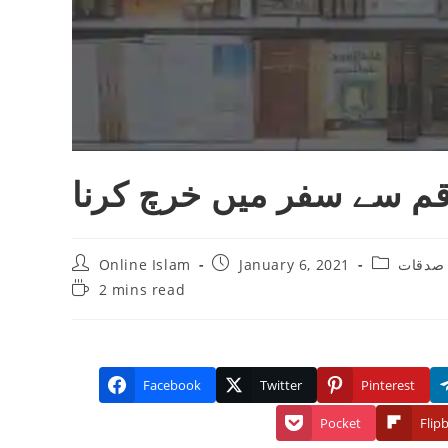
قم سے سفر میں خرچ کرنا
Post
Post
Post
Online Islam
January 6, 2021
 صدقات
author:
published:
category:
Reading
2 mins read
time:
Facebook
Twitter
Pinterest
Pocket
Flip