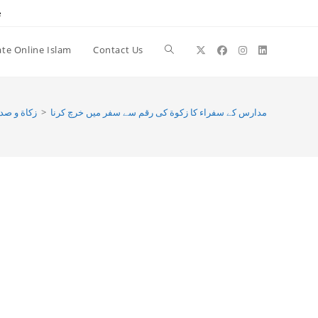
e
te Online Islam
Contact Us
Toggle
website
زکاة و صد
>
مدارس کے سفراء کا زکوة کی رقم سے سفر میں خرچ کرنا
search