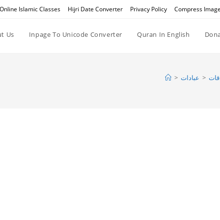
Online Islamic Classes
Hijri Date Converter
Privacy Policy
Compress Imag
t Us
Inpage To Unicode Converter
Quran In English
Dona
>
عبادات
>
قات