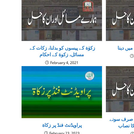
میں دینا
زکوٰة کے پیسوں کو بدلنا، زکات کے
مسائل، زکوة کے احکام
February 4, 2021
 صرف سونے
پراویڈنٹ فنڈ پر زكاة
كا نصاب
February 23, 2023