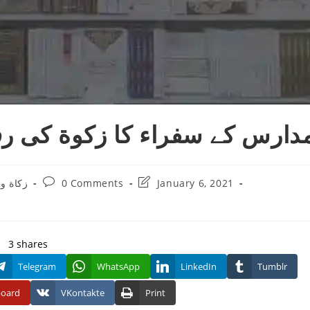
دارس کے سفراء کا زکوة کی ر
Post
Post
زکاة و
0 Comments
January 6, 2021
comments:
last
modified:
3
shares
Telegram
WhatsApp
LinkedIn
Tumblr
board
VKontakte
Print