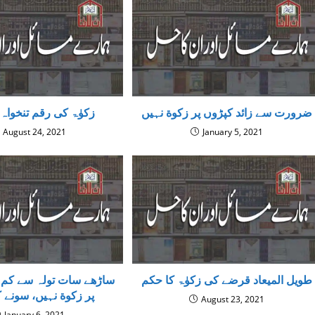
ضرورت سے زائد کپڑوں پر زکوة نہیں
زکوٰۃ کی رقم تنخواہ 
August 24, 2021
January 5, 2021
طویل المیعاد قرضے کی زکوٰۃ کا حکم
ساڑھے سات تولہ سے کم
پر زکوة نہیں، سونے 
August 23, 2021
January 6, 2021