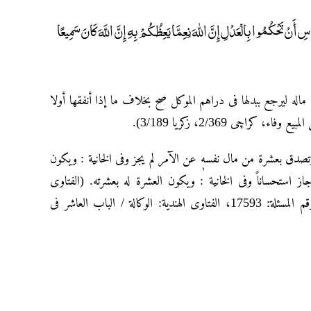
ِ أَنْ تَحْكُمُوا بِالْعَدْلِ إِنَّ اللهَ نِعِمَّا يَعِظُكُمْ بِهِ إِنَّ اللَّهَ كَانَ سَمِيعًا
له لیرجع ببدلها فی دراهم الموکل صح بخلاف ما إذا أنفقها أولا
 کراچی 2/369، زکریا 3/189
تصدق بعشرة من مال نفسهٖ عن الآمر لم یجز وفی الخانیة : ویکون
ز استحساناً وفی الخانیة : ویکون العشرة له بعشرته. (الفتاوى
التاتارخانیة: الوکالة / الفصل التاسع فی التوکیل بالإنفاق، زکریا ۱۲/۳۱۲، رقم المسئلة: 17593، الفتاوى الهندیة: الوکالة / الباب العاشر فی