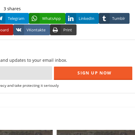
3
shares
Telegram
WhatsApp
LinkedIn
Tumblr
board
VKontakte
Print
f and updates to your email inbox.
acy and take protecting it seriously