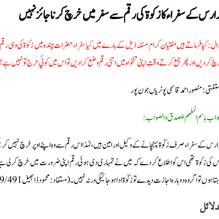
ارس کے سفراء کا زکوة کی رقم سے سفر میں خرچ کرنا جائز نہیں
ال : کیا فرماتے ہیں مفتیان کرام مسئلہ ذیل کے بارے میں کیا سفراء حضرات چندہ میں زکوة کی وہی رق
چ کردیں اور پھر جمع کرتے وقت اپنی تنخواہ میں اتنی رقم وضع کرادیں تو اس میں کوئي حرج تو نہیں ہے؟
ستفتی : منصور احمد قاسمی پوٹریاں جون پور
لجواب باسم الملهم للصدق والصواب
ارس کے سفراء صرف زکوٰة پہنچانے کے وکیل اور امین ہیں، لہٰذا اس رقم سے وہ اپنے اوپر خرچ نہیں ک
 کی زکوة تھی اس کو اطلاع کردے کہ میں نے تمہاری دی ہوئی رقم اپنی ضرورت میں خرچ کرلی ہے، ا
تاہوں تواگر وہ دوبارہ اجازت دیدے تو زکوٰة ادا ہوجائیگی ورنہ نہیں۔ (مستفاد: محمود ڈابھیل 9/491)۔
دلائل