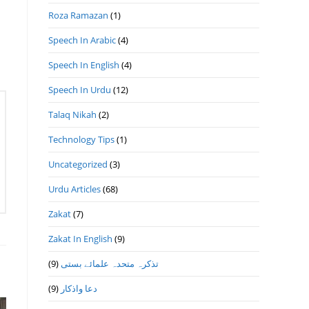
Roza Ramazan
(1)
Speech In Arabic
(4)
Speech In English
(4)
Speech In Urdu
(12)
Talaq Nikah
(2)
Technology Tips
(1)
Uncategorized
(3)
Urdu Articles
(68)
Zakat
(7)
Zakat In English
(9)
(9)
تذكرہ متحدہ علمائے بستى
(9)
دعا واذكار