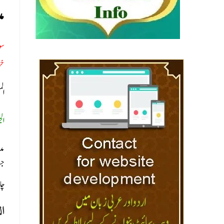
مد
سو
خر
الم
ا:
مد
جس
چاہ
ال