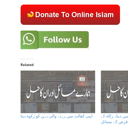
Related
 دینا، زكاة كے
اپنی کفالت میں رہنے والی بہن کو زکوة دینا
قرض كے مسائل