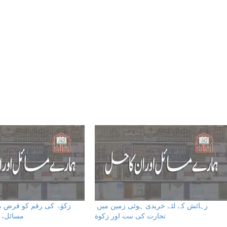
رہائش کے لئے خریدی ہوئی زمین میں
زکوٰۃ کی رقم کو قرض میں
تجارت كى نىت اور زكوة
مسائل، 