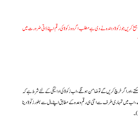
م جمع کریں جو زکوة دہندہ نے دی ہے مطلب اگر وہ زکوة کی رقم اپنے ذاتی ضرورت میں
رسکتے، اور اگر خرچ کریں گے تو ضامن ہونگے، اب زکوة کی ادائیگی کے لئے شرط ہے کہ
ب میں تمہاری طرف سے اتنی ہی رقم وعدہ کے مطابق اپنے مال سے بطور زکوٰة دینا