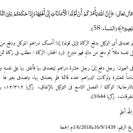
قال تعالى: ﴿إِنَّ اللَّهَ يَأْمُرُكُمْ أَنْ تُؤَدُّوا الْأَمَانَاتِ إِلَى أَهْلِهَا وَإِذَا حَكَمْتُمْ بَيْنَ النَّاس
بَصِيرًا﴾ (النساء: 58).
و تصدق أی الوکیل بدفع الزکاة (إلی قوله) إذا أمسک دراهم الموکل ودفع من ما
علی نفسه مثلاً ثم دفع من مالهٖ فهو متبرع. (رد المحتار: الزکاة / مطلب فی زکاة ثمن المبیع وفاء،
ی العیون: رجل دفع إلیٰ رجل عشرة دراهم لیتصدق بها فأنفق بها علی نفسهٖ و
مناً للعشرة ولوکانت الدراهم عنده قائمة فلم یتصدق بها، وتصدق بغیر ها جا
لمتفرقات، زکریا 3/644
لله أعلم
الرقم: 16/9/1439ه1/6/2018م الجمعة