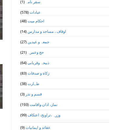
(1)
سفر نامہ
(578)
عبادات
(48)
احکام میت
(14)
اوقاف ، مساجد و مدارس
(27)
جمعہ و عیدین
(21)
حج وعمرہ
(64)
ذبیحہ وقربانی
(83)
زکاة و صدقات
(38)
طہارت
(3)
قسم و نذر
(193)
نماز، اذان واقامت
(99)
وزرہ ،تراويح، اعتكاف
(9)
عقائد و ایمانیات