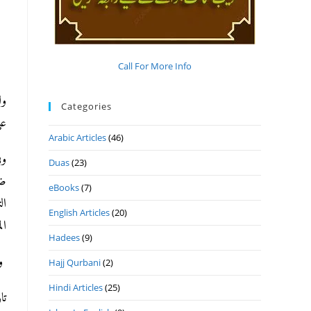
Call For More Info
ول
Categories
).
Arabic Articles
(46)
وف
Duas
(23)
ضا
eBooks
(7)
English Articles
(20)
ا).
Hadees
(9)
وا
Hajj Qurbani
(2)
Hindi Articles
(25)
تاريخ 