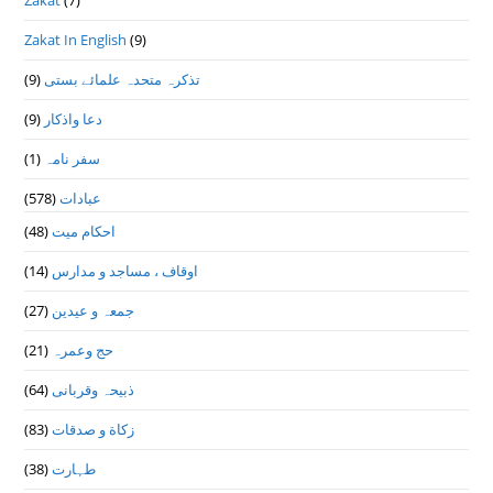
Zakat In English
(9)
(9)
تذكرہ متحدہ علمائے بستى
(9)
دعا واذكار
(1)
سفر نامہ
(578)
عبادات
(48)
احکام میت
(14)
اوقاف ، مساجد و مدارس
(27)
جمعہ و عیدین
(21)
حج وعمرہ
(64)
ذبیحہ وقربانی
(83)
زکاة و صدقات
(38)
طہارت