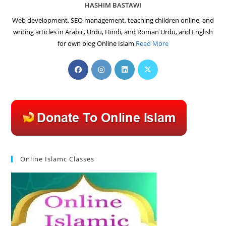
HASHIM BASTAWI
Web development, SEO management, teaching children online, and
writing articles in Arabic, Urdu, Hindi, and Roman Urdu, and English
for own blog Online Islam
Read More
Opens
Opens
Opens
Opens
in
in
in
in
a
a
a
a
new
new
new
new
tab
tab
tab
tab
Online Islamc Classes