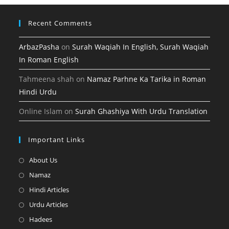
tab
Recent Comments
ArbazPasha
on
Surah Waqiah In English, Surah Waqiah
In Roman English
Tahmeena shah
on
Namaz Parhne Ka Tarika in Roman
Hindi Urdu
Online Islam
on
Surah Ghashiya With Urdu Translation
Important Links
Opens
About Us
in
Opens
Namaz
a
in
Opens
Hindi Articles
new
a
in
Opens
Urdu Articles
tab
new
a
in
Opens
Hadees
tab
new