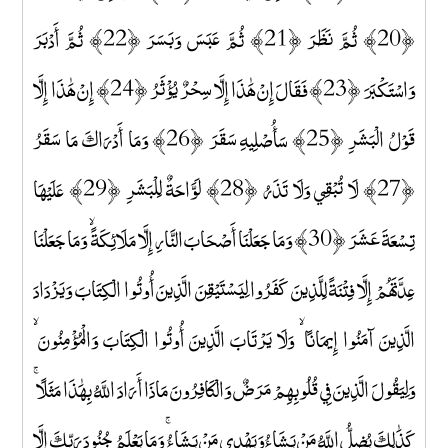
﴿20﴾ ثُمَّ نَظَرَ ﴿21﴾ ثُمَّ عَبَسَ وَبَسَرَ ﴿22﴾ ثُمَّ أَدْبَرَ
وَاسْتَكْبَرَ ﴿23﴾ فَقَالَ إِنْ هَٰذَا إِلَّا سِحْرٌ يُؤْثَرُ ﴿24﴾ إِنْ هَٰذَا إِلَّا
قَوْلُ الْبَشَرِ ﴿25﴾ سَأُصْلِيهِ سَقَرَ ﴿26﴾ وَمَا أَدْرَاكَ مَا سَقَرُ
﴿27﴾ لَا تُبْقِي وَلَا تَذَرُ ﴿28﴾ لَوَّاحَةٌ لِلْبَشَرِ ﴿29﴾ عَلَيْهَا
تِسْعَةَ عَشَرَ ﴿30﴾ وَمَا جَعَلْنَا أَصْحَابَ النَّارِ إِلَّا مَلَائِكَةً ۙ وَمَا جَعَلْنَا
عِدَّتَهُمْ إِلَّا فِتْنَةً لِلَّذِينَ كَفَرُوا لِيَسْتَيْقِنَ الَّذِينَ أُوتُوا الْكِتَابَ وَيَزْدَادَ
الَّذِينَ آمَنُوا إِيمَانًا ۙ وَلَا يَرْتَابَ الَّذِينَ أُوتُوا الْكِتَابَ وَالْمُؤْمِنُونَ ۙ
وَلِيَقُولَ الَّذِينَ فِي قُلُوبِهِمْ مَرَضٌ وَالْكَافِرُونَ مَاذَا أَرَادَ اللَّهُ بِهَٰذَا مَثَلًا ۚ
كَذَٰلِكَ يُضِلُّ اللَّهُ مَنْ يَشَاءُ وَيَهْدِي مَنْ يَشَاءُ ۚ وَمَا يَعْلَمُ جُنُودَ رَبِّكَ إِلَّا