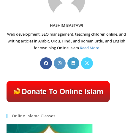
HASHIM BASTAWI
Web development, SEO management, teaching children online, and
writing articles in Arabic, Urdu, Hindi, and Roman Urdu, and English
for own blog Online Islam
Read More
Opens
Opens
Opens
Opens
in
in
in
in
a
a
a
a
new
new
new
new
tab
tab
tab
tab
Online Islamc Classes