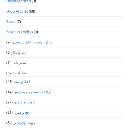
Uncategorized
(3)
Urdu Articles
(68)
Zakat
(7)
Zakat In English
(9)
(9)
تذكرہ متحدہ علمائے بستى
(9)
دعا واذكار
(1)
سفر نامہ
(578)
عبادات
(48)
احکام میت
(14)
اوقاف ، مساجد و مدارس
(27)
جمعہ و عیدین
(21)
حج وعمرہ
(64)
ذبیحہ وقربانی