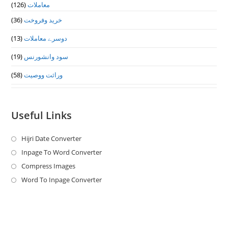
(126)
معاملات
(36)
خرید وفروخت
(13)
دوسرے معاملات
(19)
سود وانشورنس
(58)
وراثت ووصيت
Useful Links
Hijri Date Converter
Opens
in
Inpage To Word Converter
Opens
a
in
Compress Images
Opens
new
a
in
Word To Inpage Converter
Opens
tab
new
a
in
tab
new
a
tab
new