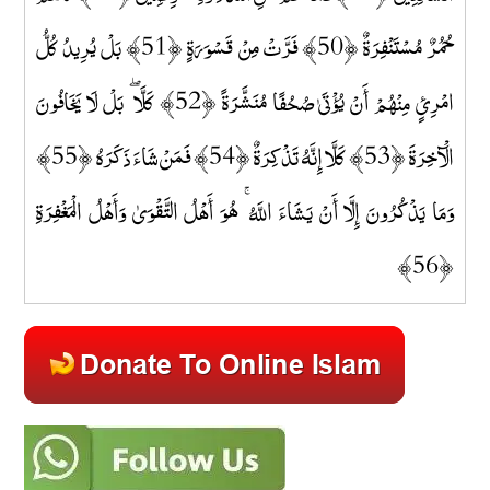
حُمُرٌ مُسْتَنْفِرَةٌ ﴿50﴾ فَرَّتْ مِنْ قَسْوَرَةٍ ﴿51﴾ بَلْ يُرِيدُ كُلُّ
امْرِئٍ مِنْهُمْ أَنْ يُؤْتَىٰ صُحُفًا مُنَشَّرَةً ﴿52﴾ كَلَّا ۖ بَلْ لَا يَخَافُونَ
الْآخِرَةَ ﴿53﴾ كَلَّا إِنَّهُ تَذْكِرَةٌ ﴿54﴾ فَمَنْ شَاءَ ذَكَرَهُ ﴿55﴾
وَمَا يَذْكُرُونَ إِلَّا أَنْ يَشَاءَ اللَّهُ ۚ هُوَ أَهْلُ التَّقْوَىٰ وَأَهْلُ الْمَغْفِرَةِ
﴿56﴾