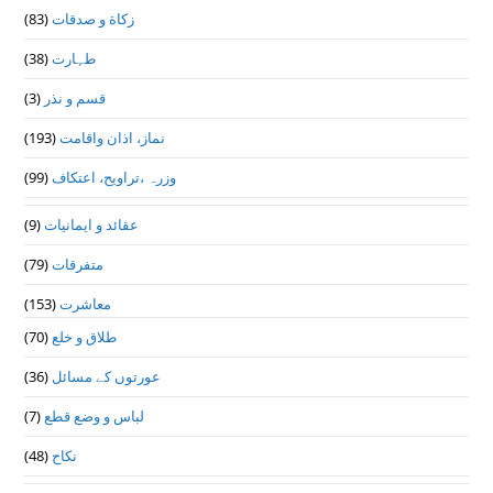
(83)
زکاة و صدقات
(38)
طہارت
(3)
قسم و نذر
(193)
نماز، اذان واقامت
(99)
وزرہ ،تراويح، اعتكاف
(9)
عقائد و ایمانیات
(79)
متفرقات
(153)
معاشرت
(70)
طلاق و خلع
(36)
عورتوں کے مسائل
(7)
لباس و وضع قطع
(48)
نکاح