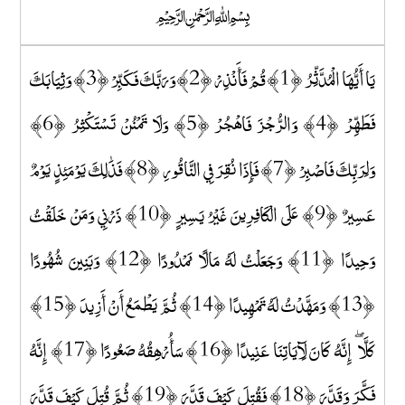
﷽
يَا أَيُّهَا الْمُدَّثِّرُ ﴿1﴾ قُمْ فَأَنْذِرْ ﴿2﴾ وَرَبَّكَ فَكَبِّرْ ﴿3﴾ وَثِيَابَكَ
فَطَهِّرْ ﴿4﴾ وَالرُّجْزَ فَاهْجُرْ ﴿5﴾ وَلَا تَمْنُنْ تَسْتَكْثِرُ ﴿6﴾
وَلِرَبِّكَ فَاصْبِرْ ﴿7﴾ فَإِذَا نُقِرَ فِي النَّاقُورِ ﴿8﴾ فَذَٰلِكَ يَوْمَئِذٍ يَوْمٌ
عَسِيرٌ ﴿9﴾ عَلَى الْكَافِرِينَ غَيْرُ يَسِيرٍ ﴿10﴾ ذَرْنِي وَمَنْ خَلَقْتُ
وَحِيدًا ﴿11﴾ وَجَعَلْتُ لَهُ مَالًا مَمْدُودًا ﴿12﴾ وَبَنِينَ شُهُودًا
﴿13﴾ وَمَهَّدْتُ لَهُ تَمْهِيدًا ﴿14﴾ ثُمَّ يَطْمَعُ أَنْ أَزِيدَ ﴿15﴾
كَلَّا ۖ إِنَّهُ كَانَ لِآيَاتِنَا عَنِيدًا ﴿16﴾ سَأُرْهِقُهُ صَعُودًا ﴿17﴾ إِنَّهُ
فَكَّرَ وَقَدَّرَ ﴿18﴾ فَقُتِلَ كَيْفَ قَدَّرَ ﴿19﴾ ثُمَّ قُتِلَ كَيْفَ قَدَّرَ