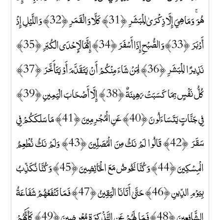
هُوَ ۚ وَمَا هِيَ إِلَّا ذِكْرَىٰ لِلْبَشَرِ ﴿31﴾ كَلَّا وَالْقَمَرِ ﴿32﴾ وَاللَّيْلِ إِذْ
أَدْبَرَ ﴿33﴾ وَالصُّبْحِ إِذَا أَسْفَرَ ﴿34﴾ إِنَّهَا لَإِحْدَى الْكُبَرِ ﴿35﴾
نَذِيرًا لِلْبَشَرِ ﴿36﴾ لِمَنْ شَاءَ مِنْكُمْ أَنْ يَتَقَدَّمَ أَوْ يَتَأَخَّرَ ﴿37﴾
كُلُّ نَفْسٍ بِمَا كَسَبَتْ رَهِينَةٌ ﴿38﴾ إِلَّا أَصْحَابَ الْيَمِينِ ﴿39﴾
فِي جَنَّاتٍ يَتَسَاءَلُونَ ﴿40﴾ عَنِ الْمُجْرِمِينَ ﴿41﴾ مَا سَلَكَكُمْ فِي
سَقَرَ ﴿42﴾ قَالُوا لَمْ نَكُ مِنَ الْمُصَلِّينَ ﴿43﴾ وَلَمْ نَكُ نُطْعِمُ
الْمِسْكِينَ ﴿44﴾ وَكُنَّا نَخُوضُ مَعَ الْخَائِضِينَ ﴿45﴾ وَكُنَّا نُكَذِّبُ
بِيَوْمِ الدِّينِ ﴿46﴾ حَتَّىٰ أَتَانَا الْيَقِينُ ﴿47﴾ فَمَا تَنْفَعُهُمْ شَفَاعَةُ
الشَّافِعِينَ ﴿48﴾ فَمَا لَهُمْ عَنِ التَّذْكِرَةِ مُعْرِضِينَ ﴿49﴾ كَأَنَّهُمْ