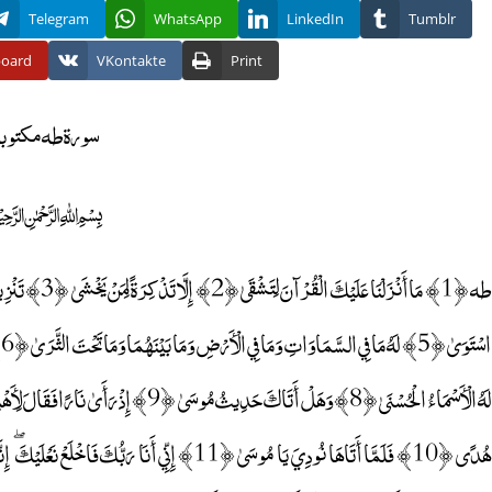
Telegram
WhatsApp
LinkedIn
Tumblr
board
VKontakte
Print
سورة طه مكتوب
﷽