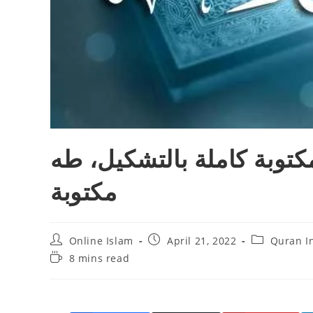
توبة كاملة بالتشكيل، طه
مكتوبة
Post
Post
Post
Online Islam
April 21, 2022
Quran I
author:
published:
category:
Reading
8 mins read
time: