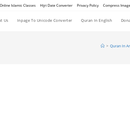
Online Islamic Classes
Hijri Date Converter
Privacy Policy
Compress Imag
t Us
Inpage To Unicode Converter
Quran In English
Dona
>
Quran In Ar