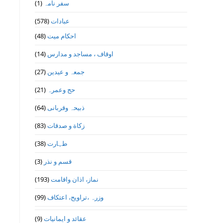
(1)
سفر نامہ
(578)
عبادات
(48)
احکام میت
(14)
اوقاف ، مساجد و مدارس
(27)
جمعہ و عیدین
(21)
حج وعمرہ
(64)
ذبیحہ وقربانی
(83)
زکاة و صدقات
(38)
طہارت
(3)
قسم و نذر
(193)
نماز، اذان واقامت
(99)
وزرہ ،تراويح، اعتكاف
(9)
عقائد و ایمانیات