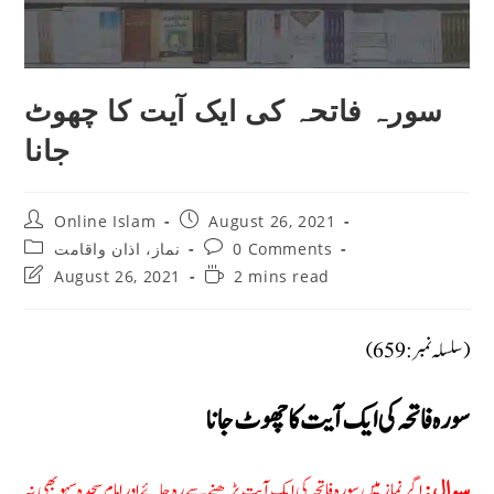
سورہ فاتحہ کی ایک آیت کا چھوٹ
جانا
Post
Post
Online Islam
August 26, 2021
author:
published:
Post
Post
0 Comments
نماز، اذان واقامت
category:
comments:
Post
Reading
August 26, 2021
2 mins read
last
time:
modified:
(سلسلہ نمبر: 659)
سورہ فاتحہ کی ایک آیت کا چھوٹ جانا
اگر نماز میں سورہ فاتحہ کی ایک آیت پڑھنے سے رہ جائے اور امام سجدہ سہو بھی نہ
سوال: