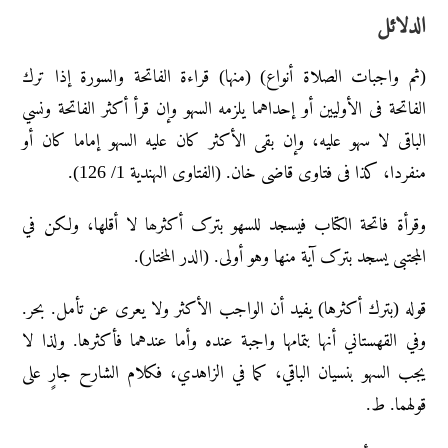
الدلائل
(ثم واجبات الصلاة أنواع) (منها) قراءة الفاتحة والسورة إذا ترك
الفاتحة فی الأولیین أو إحداهما یلزمه السهو وإن قرأ أکثر الفاتحة ونسي
الباقی لا سهو علیه، وإن بقی الأکثر کان علیه السهو إماما کان أو
منفردا، کذا فی فتاوی قاضی خان. (الفتاوی الہندیة 1/ 126).
وقرأۃ فاتحة الکتاب فیسجد للسھو بترک أکثرھا لا أقلھا، ولکن في
المجتبی یسجد بترک آیة منھا وهو أولی. (الدر المختار).
قوله (بترك أكثرها) يفيد أن الواجب الأكثر ولا يعرى عن تأمل. بحر.
وفي القهستاني أنها بتمامها واجبة عنده وأما عندهما فأكثرها. ولذا لا
يجب السهو بنسيان الباقي، كما في الزاهدي، فكلام الشارح جارٍ على
قولهما. ط.