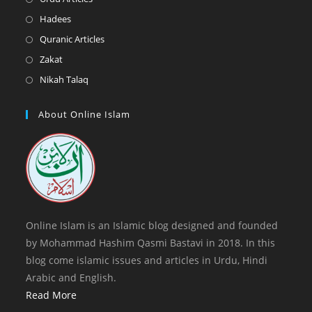
tab
new
a
in
Opens
Hadees
tab
new
a
in
Opens
Quranic Articles
tab
new
a
in
Opens
Zakat
tab
new
a
in
Opens
Nikah Talaq
tab
new
a
in
tab
new
a
About Online Islam
tab
new
tab
Online Islam is an Islamic blog designed and founded
by Mohammad Hashim Qasmi Bastavi in 2018. In this
blog come islamic issues and articles in Urdu, Hindi
Arabic and English.
Read More