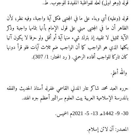
قوله (وهو أولى) لعله للمواظبة المفيدة للوجوب. ط.
قوله (وعليه) أي وبناء على ما في المجتبى فكل آية واجبة، وفيه نظر؛ لأن
الظاهر أن ما في المجتبى مبني على قول الإمام بأنها بتمامها واجبة وذكر
الآية تمثيل لا تقييد إذ بترك شيء منها آية أو أقل ولو حرفا لا يكون آتيا
بكلها الذي هو الواجب كما أن الواجب ضم ثلاث آيات فلو قرأ دونها
كان تاركا للواجب أفاده الرحمتي. ( رد المحتار: 1/ 307).
والله أعلم.
حرره العبد محمد شاکر نثار المدني القاسمي غفرله أستاذ الحديث والفقه
بالمدرسة الإسلامية العربية بيت العلوم سرائمير أعظم جره الهند.
30- 9- 1442ھ 13- 5- 2021م الخميس.
المصدر: آن لائن إسلام.