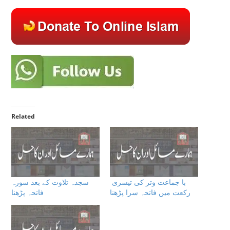
Related
با جماعت وتر کی تیسری
سجدہ تلاوت کے بعد سورہ
رکعت میں فاتحہ سرا پڑھنا
فاتحہ پڑھنا