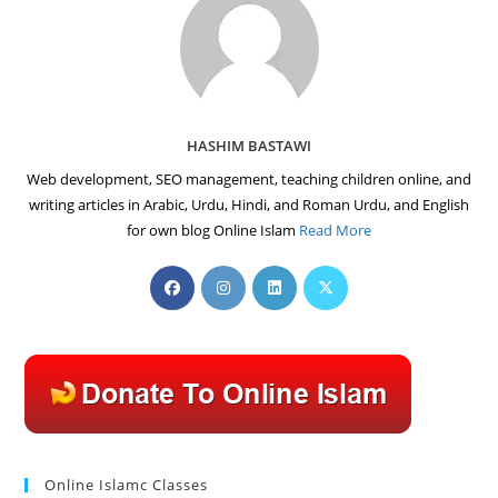
HASHIM BASTAWI
Web development, SEO management, teaching children online, and
writing articles in Arabic, Urdu, Hindi, and Roman Urdu, and English
for own blog Online Islam
Read More
Opens
Opens
Opens
Opens
in
in
in
in
a
a
a
a
new
new
new
new
tab
tab
tab
tab
Online Islamc Classes