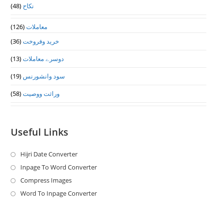
نکاح
(48)
معاملات
(126)
خرید وفروخت
(36)
دوسرے معاملات
(13)
سود وانشورنس
(19)
وراثت ووصيت
(58)
Useful Links
Hijri Date Converter
Opens
in
Inpage To Word Converter
Opens
a
in
Compress Images
Opens
new
a
in
Word To Inpage Converter
Opens
tab
new
a
in
tab
new