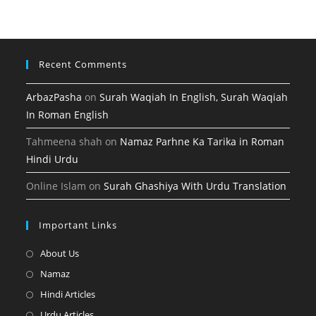
a
tab
new
tab
Recent Comments
ArbazPasha
on
Surah Waqiah In English, Surah Waqiah
In Roman English
Tahmeena shah
on
Namaz Parhne Ka Tarika in Roman
Hindi Urdu
Online Islam
on
Surah Ghashiya With Urdu Translation
Important Links
Opens
About Us
in
Opens
Namaz
a
in
Opens
Hindi Articles
new
a
in
Opens
Urdu Articles