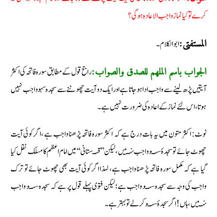
کرے تو کیا نماز واجب الاعادہ ہوگی؟
ابو الکلام۔
المستفتی:
راجح قول کے مطابق سورہ فاتحہ کی اکثر
الجواب باسم الملھم للصدق والصواب:
آیتیں پڑھ لینے سے واجب ادا ہوجاتا ہے اور ایک دو آیت چھوٹنے سے سجدہ سہو واجب نہیں
ہوتا، اس لئے نماز کے اعادہ کی ضرورت نہیں ہے۔
نوٹ: اکثر متون میں یہ بات درج ہے کہ اکثر سورہ فاتحہ پڑھنا واجب ہے ،اگر کوئی آیت
چھوٹ جائے تو سجدۂ سہـو واجب نہـیں، لیکن ’’قہـستانی‘‘ میں امام اعظم کا مسلک نقل کیا
گیا ہے کہ مکمل سورہ فاتحہ پڑھنا واجب ہے، لہذا اگر کوئی آیت بھی چھوٹ جائے تو ترک
واجب کی وجہ سے سجدہ سہـو واجب ہے؛ لیکن فتوی پہلے قول پر ہے کہ سجدہ سہـو واجب
نہـیں، ہاں! اگر سجدۂ سہـو کرلے تو بہتر ہے۔