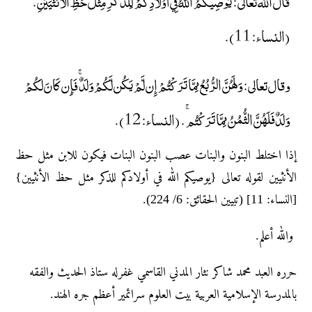
قال الله تعالى: يُوصِيكُمُ اللَّهُ فِي أَوْلَادِكُمْ ۖ لِلذَّكَرِ مِثْلُ حَظِّ الْأُنثَيَيْنِ.
(النساء: 11).
وقال تعالى: وَلَهُنَّ الرُّبُعُ مِمَّا تَرَكْتُمْ إِن لَّمْ يَكُن لَّكُمْ وَلَدٌ ۚ فَإِن كَانَ لَكُمْ
وَلَدٌ فَلَهُنَّ الثُّمُنُ مِمَّا تَرَكْتُم ۚ. (النساء: 12).
إذا اختلط البنون والبنات عصب البنون البنات فيكون للابن مثل حظ
الأنثيين لقوله تعالى {يوصيكم الله في أولادكم للذكر مثل حظ الأنثيين}
[النساء: 11] (تبيين الحقائق: 6/ 224).
والله أعلم.
حرره العبد محمد شاکر نثار المدني القاسمي غفرله ستاذ الحديث والفقه
بالمدرسة الإسلامية العربية بيت العلوم سرائمير أعظم جره الهند.