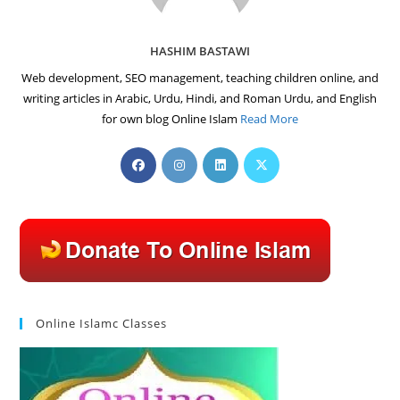
HASHIM BASTAWI
Web development, SEO management, teaching children online, and
writing articles in Arabic, Urdu, Hindi, and Roman Urdu, and English
for own blog Online Islam
Read More
Opens
Opens
Opens
Opens
in
in
in
in
a
a
a
a
new
new
new
new
tab
tab
tab
tab
Online Islamc Classes