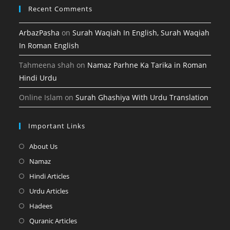
Recent Comments
ArbazPasha
on
Surah Waqiah In English, Surah Waqiah
In Roman English
Tahmeena shah
on
Namaz Parhne Ka Tarika in Roman
Hindi Urdu
Online Islam
on
Surah Ghashiya With Urdu Translation
Important Links
Opens
About Us
in
Opens
Namaz
a
in
Opens
Hindi Articles
new
a
in
Opens
Urdu Articles
tab
new
a
in
Opens
Hadees
tab
new
a
in
Opens
Quranic Articles
tab
new