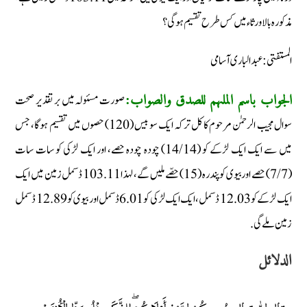
مذکورہ بالا ورثاء میں کس طرح تقسیم ہوگی؟
المستفتی: عبد الباری آسامی
صورت مسئولہ میں بر تقدیر صحت
الجواب باسم الملہم للصدق والصواب:
سوال مجیب الرحمٰن مرحوم کا کل ترکہ ایک سو بیس (120) حصوں میں تقسیم ہوگا، جس
میں سے ایک ایک لڑکے کو (14/14) چودہ چودہ حصے، اور ایک لڑکی کو سات سات
(7/7) حصے اور بیوی کو پندرہ (15) حصّے ملیں گے، لہذا 103.11 ڈسمل زمین میں ایک
ایک لڑکے کو 12.03 ڈسمل، ایک ایک لڑکی کو 6.01 ڈسمل اور بیوی کو 12.89 ڈسمل
زمین ملے گی.
الدلائل