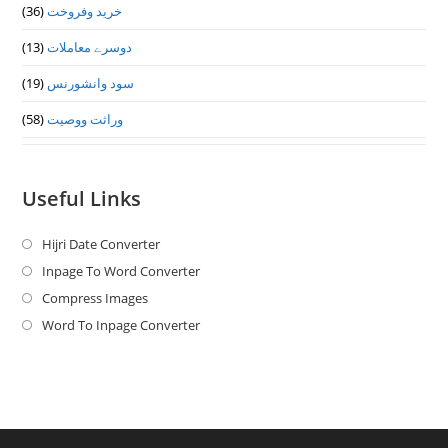
(36)
خرید وفروخت
(13)
دوسرے معاملات
(19)
سود وانشورنس
(58)
وراثت ووصيت
Useful Links
Hijri Date Converter
Opens
in
Inpage To Word Converter
Opens
a
in
Compress Images
Opens
new
a
in
Word To Inpage Converter
Opens
tab
new
a
in
tab
new
a
tab
new
tab