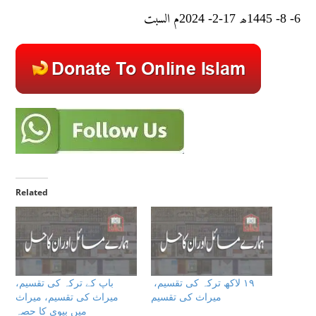
6- 8- 1445ھ 17-2- 2024م السبت
Related
١٩ لاکھ ترکہ کی تقسیم،
باپ كے تركہ كى تقسيم،
میراث کی تقسیم
میراث کی تقسیم، میراث
میں بیوی کا حصہ