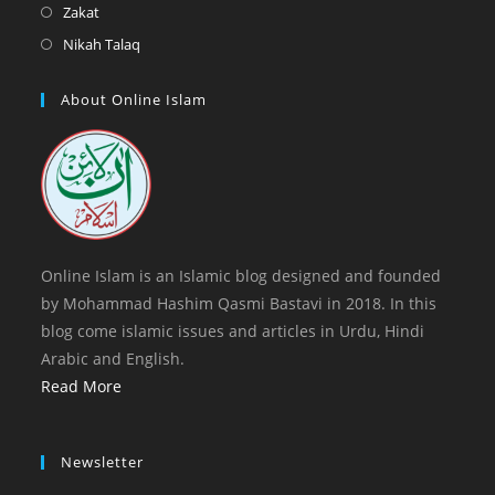
a
in
Opens
Zakat
tab
new
a
in
Opens
Nikah Talaq
tab
new
a
in
tab
new
a
About Online Islam
tab
new
tab
Online Islam is an Islamic blog designed and founded
by Mohammad Hashim Qasmi Bastavi in 2018. In this
blog come islamic issues and articles in Urdu, Hindi
Arabic and English.
Read More
Newsletter