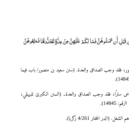
لِ أَن تَمَسُّوهُنَّ فَمَا لَكُمْ عَلَيْهِنَّ مِنْ عِدَّةٍ تَعْتَدُّونَهَا فَمَتِّعُوهُنَّ
ستور، فقد وجب الصداق والعدۃ. (سنن سعید بن منصور/ باب فیما
وأرخی سترًا، فقد وجب الصداق والعدۃ۔ (السنن الکبریٰ للبیهقي
 (الدر المختار 4/261 زکریا