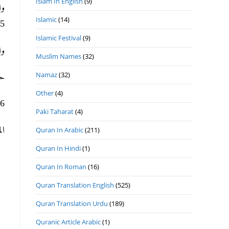
Islam In English
(9)
Islamic
(14)
).
Islamic Festival
(9)
وا
Muslim Names
(32)
Namaz
(32)
ح.
Other
(4)
6- 11- 1441ھ 28- 6- 2020م الأحد.
Paki Taharat
(4)
ا.
Quran In Arabic
(211)
Quran In Hindi
(1)
Quran In Roman
(16)
Quran Translation English
(525)
Quran Translation Urdu
(189)
Quranic Article Arabic
(1)