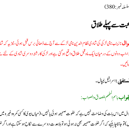
(سلہ نمبر: 380
بت سے پہلے طلاق
زینب نامی لڑکی کی شادی نظام الدین نامی لڑکے سے آج سے ڈھائی برس قبل ہوئی، نیز یہ کہ شاد
وال
ا، اب دونوں کے درمیان ایک ماہ قبل طلاق واقع ہو گئی ہے اور لڑکی کا رشتہ دوسری شادی کے لئ
مائیں۔
اسرافیل نیپال۔
لمستفتی
باسم الملھم للصدق والصواب:
جواب
ال میں اس بات کی وضاحت نہیں ہے کہ خلوت صحیحہ ہوئی یا نہیں، (میاں بیوی کا کسی کمرہ وغیرہ میں اس ط
ں) تو جاننا چاہئیے کہ اگر خلوت صحیحہ بھی نہ ہوئی ہو تو بلا عدت دوسرے سے نکاح ہوسکتا ہے اور ا