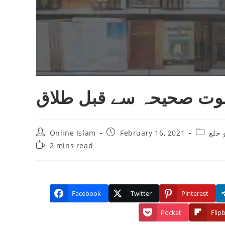
وت صحیحہ سے قبل طلاق
Post
Post
Post
Online Islam
February 16, 2021
 خلع
author:
published:
category
Reading
2 mins read
time:
Facebook
Twitter
Pinterest
Pocket
Flip