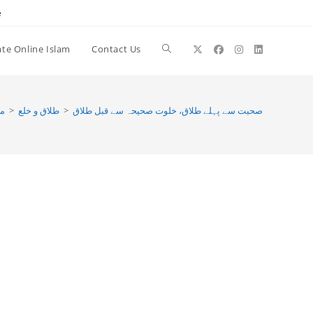
e
te Online Islam
Contact Us
Toggle
website
م
>
طلاق و خلع
>
صحبت سے پہلے طلاق، خلوت صحیحہ سے قبل طلاق
search