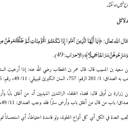
اح نہیں ہوسکتا۔
دلائل
قال الله تعالى: ﴿يَا أَيُّهَا الَّذِينَ آمَنُوا إِذَا نَكَحْتُمُ الْمُؤْمِنَاتِ ثُمَّ طَلَّقْتُمُوهُنَّ مِن قَبْ
وَسَرِّحُوهُنَّ سَرَاحًا جَمِيلًا﴾ (الاحزاب: 49).
 سعید بن المسیب قال: قال عمر بن الخطاب رضي اللّٰہ عنه: إذا أرخیت ال
ه الصداق: 1/ 201 الرقم: 757، السنن الکبریٰ للبیہقي: 11/ 49، رقم: 14845
ن زرارۃ بن أوفی قال: قضاء الخلفاء الراشدین المہدیین أنہ من أغلق بابًا 
الصداق/ باب من قال من أغلق باب وأرخی سترًا فقد وجب الصداق: 11/ 49، الرقم: 14845
وتجب العدۃ في الکل أي کل أنواع الخلوۃ، ولو فاسدۃ احتیاطاً، أي استحساناً لتوهم الشغل.