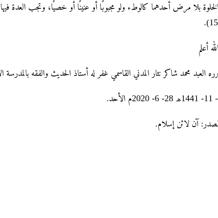
155
لله أعلم
رره العبد محمد شاکر نثار المدني القاسمي غفر له أستاذ الحديث والفقه بالمدرسة ا
لمصدر: آن لائن إسلام