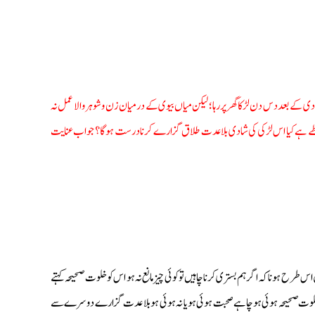
ی کے بعد دس دن لڑکا گھر پر رہا؛ لیکن میاں بیوی کے درمیان زن وشوہر والا عمل نہ
ے طے ہے کیا اس لڑکی کی شادی بلا عدت طلاق گزارے کرنا درست ہوگا؟ جواب عنایت
رح ہونا کہ اگر ہم بستری کرنا چاہیں تو کوئی چیز مانع نہ ہو اس کو خلوت صحیحہ کہتے
گر خلوت صحیحہ ہوئی ہو چاہے صحبت ہوئی ہو یا نہ ہوئی ہو بلا عدت گزارے دوسرے سے