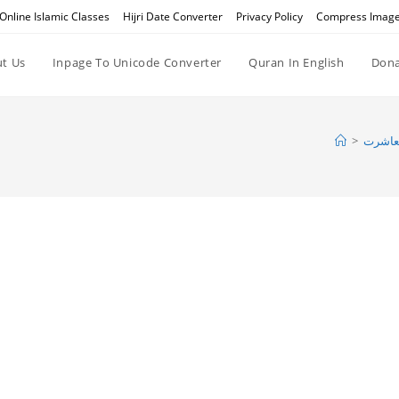
Online Islamic Classes
Hijri Date Converter
Privacy Policy
Compress Imag
t Us
Inpage To Unicode Converter
Quran In English
Dona
>
عاشرت