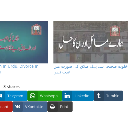
n In Urdu, Divorce In
خلوت صحیحہ سے پہلے طلاق کی صورت میں
u
عدت نہیں
3
shares
Telegram
WhatsApp
LinkedIn
Tumblr
board
VKontakte
Print