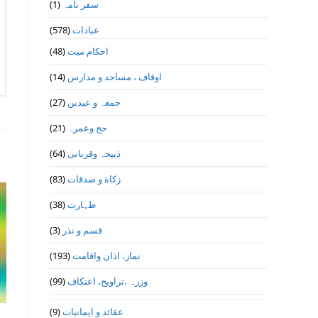
(1)
سفر نامہ
(578)
عبادات
(48)
احکام میت
(14)
اوقاف ، مساجد و مدارس
(27)
جمعہ و عیدین
(21)
حج وعمرہ
(64)
ذبیحہ وقربانی
(83)
زکاة و صدقات
(38)
طہارت
(3)
قسم و نذر
(193)
نماز، اذان واقامت
(99)
وزرہ ،تراويح، اعتكاف
(9)
عقائد و ایمانیات