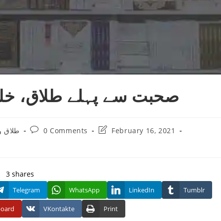
صحبت سے پہلے طلاق، خل
Post
Post
طلاق و
0 Comments
February 16, 2021
:
comments:
last
modified:
3
shares
Telegram
WhatsApp
LinkedIn
Tumblr
board
VKontakte
Print