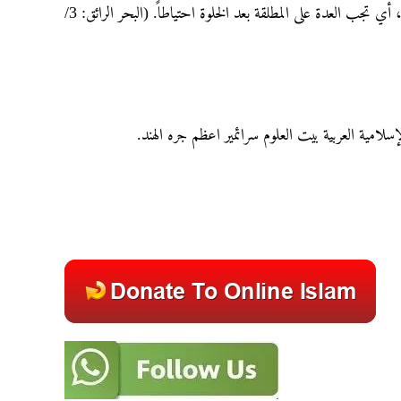
والخلوۃ بلا مرض أحدهما کالوطء ولو مجبوبًا أو عنینًا أو خصیًا، وتجب العدۃ فیها، أي تجب العدۃ علی المطلقة بعد الخلوۃ احتیاطاً. (البحر الرائق: 3/
لإسلامية العربية بيت العلوم سرائمير اعظم جره الهند