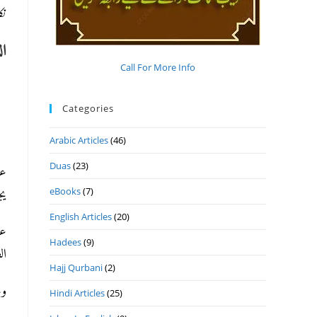
نک
ال
Call For More Info
Categories
Arabic Articles
(46)
Duas
(23)
عن
eBooks
(7)
یجب ب).
English Articles
(20)
ع،
Hadees
(9)
).
Hajj Qurbani
(2)
).
Hindi Articles
(25)