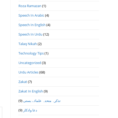
Roza Ramazan
(1)
Speech In Arabic
(4)
Speech In English
(4)
Speech In Urdu
(12)
Talaq Nikah
(2)
Technology Tips
(1)
Uncategorized
(3)
Urdu Articles
(68)
Zakat
(7)
Zakat In English
(9)
(9)
تذكرہ متحدہ علمائے بستى
(9)
دعا واذكار