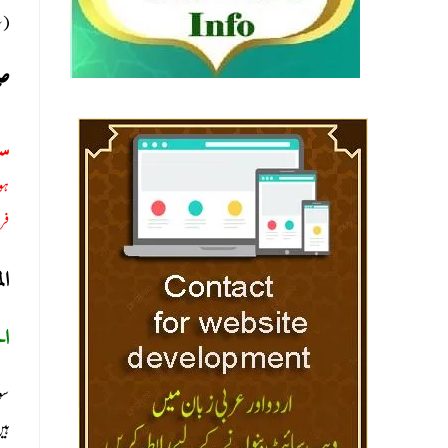
سل)
صح
س:
ہو
فر
ا:
ال
سو
ہی