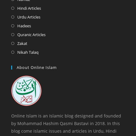
a
in
Opens
Hindi Articles
new
a
in
Opens
Urdu Articles
tab
new
a
in
Opens
Hadees
tab
new
a
in
Opens
Quranic Articles
tab
new
a
in
Opens
Zakat
tab
new
a
in
Opens
Nikah Talaq
tab
new
a
in
tab
new
a
About Online Islam
tab
new
tab
Online Islam is an Islamic blog designed and founded
by Mohammad Hashim Qasmi Bastavi in 2018. In this
blog come islamic issues and articles in Urdu, Hindi