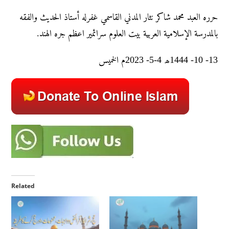
حرره العبد محمد شاکر نثار المدني القاسمي غفرله أستاذ الحديث والفقه
بالمدرسة الإسلامية العربية بيت العلوم سرائمير اعظم جره الهند.
13- 10- 1444ھ 4-5- 2023م الخمیس
Related