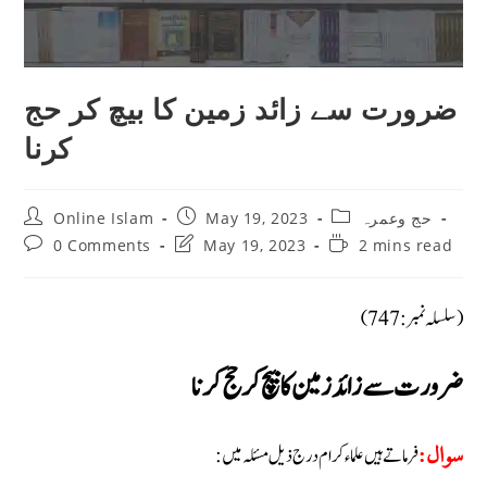
ضرورت سے زائد زمین کا بیچ کر حج
کرنا
Post
Post
Post
Online Islam
May 19, 2023
حج وعمرہ
author:
published:
category:
Post
Post
Reading
0 Comments
May 19, 2023
2 mins read
comments:
last
time:
modified:
(سلسلہ نمبر: 747)
ضرورت سے زائد زمین کا بیچ کر حج کرنا
فرماتے ہیں علماء کرام درج ذیل مسئلہ میں:
سوال: