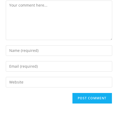
Comment
Enter
your
name
Enter
or
your
username
email
Enter
to
address
your
comment
to
website
comment
URL
(optional)