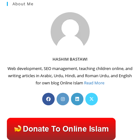
About Me
HASHIM BASTAWI
Web development, SEO management, teaching children online, and
writing articles in Arabic, Urdu, Hindi, and Roman Urdu, and English
for own blog Online Islam
Read More
Opens
Opens
Opens
Opens
in
in
in
in
a
a
a
a
new
new
new
new
tab
tab
tab
tab