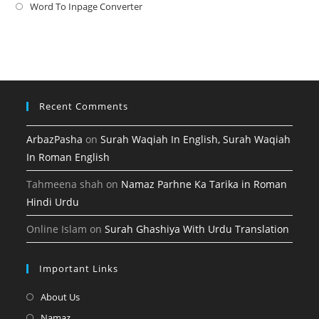
new
a
in
Word To Inpage Converter
Opens
tab
new
a
in
tab
new
a
tab
new
tab
Recent Comments
ArbazPasha
on
Surah Waqiah In English, Surah Waqiah
In Roman English
Tahmeena shah
on
Namaz Parhne Ka Tarika in Roman
Hindi Urdu
Online Islam
on
Surah Ghashiya With Urdu Translation
Important Links
Opens
About Us
in
Opens
Namaz