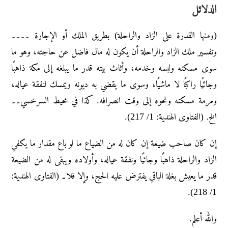
الدلائل
(ومنها القدرة على الزاد والراحلة) بطريق الملك أو الإجارة ۔۔۔۔
وتفسير ملك الزاد والراحلة أن يكون له مال فاضل عن حاجته، وهو ما
سوى مسكنه ولبسه وخدمه، وأثاث بيته قدر ما يبلغه إلى مكة ذاهبًا
وجائيًا راكبًا لا ماشيًا، وسوى ما يقضي به ديونه ويمسك لنفقة عياله،
ومرمة مسكنه ونحوه إلى وقت انصرافه. كذا في محيط السرخسي۔۔
الخ. (الفتاوى الهندية: 1/ 217).
إن كان صاحب ضيعة إن كان له من الضياع ما لو باع مقدار ما يكفي
الزاد والراحلة ذاهبًا وجائيًا ونفقة عياله، وأولاده ويبقى له من الضيعة
قدر ما يعيش بغلة الباقي يفترض عليه الحج، وإلا فلا۔ (الفتاوى الهندية:
1/ 218).
والله أعلم.