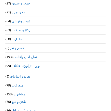
(27)
جمعہ و عیدین
(21)
حج وعمرہ
(64)
ذبیحہ وقربانی
(83)
زکاة و صدقات
(38)
طہارت
(3)
قسم و نذر
(193)
نماز، اذان واقامت
(99)
وزرہ ،تراويح، اعتكاف
(9)
عقائد و ایمانیات
(79)
متفرقات
(153)
معاشرت
(70)
طلاق و خلع
(36)
عورتوں کے مسائل