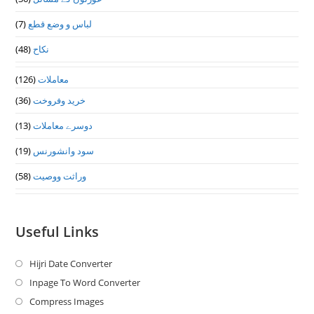
(7)
لباس و وضع قطع
(48)
نکاح
(126)
معاملات
(36)
خرید وفروخت
(13)
دوسرے معاملات
(19)
سود وانشورنس
(58)
وراثت ووصيت
Useful Links
Hijri Date Converter
Opens
in
Inpage To Word Converter
Opens
a
in
Compress Images
Opens