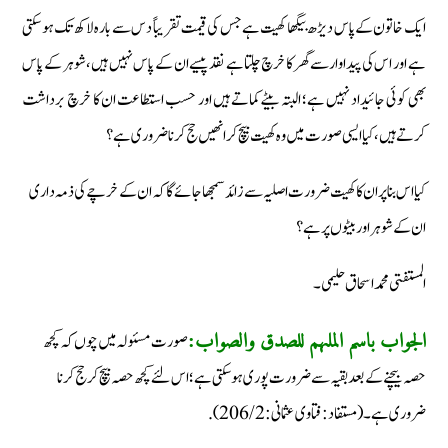
ایک خاتون کے پاس دیڑھ بیگھا کھیت ہے جس کی قیمت تقریباً دس سے بارہ لاکھ تک ہو سکتی
ہے اور اس کی پیداوار سے گھر کا خرچ چلتا ہے نقد پیسے ان کے پاس نہیں ہیں، شوہر کے پاس
بھی کوئی جائیداد نہیں ہے؛ البتہ بیٹے کماتے ہیں اور حسب استطاعت ان کا خرچ برداشت
کرتے ہیں، کیا ایسی صورت میں وہ کھیت بیچ کر انھیں حج کرنا ضروری ہے؟
کیا اس بنا پر ان کا کھیت ضرورت اصلیہ سے زائد سمجھا جائے گا کہ ان کے خرچے کی ذمہ داری
ان کے شوہر اور بیٹوں پر ہے؟
المستفتی محمد اسحاق حلیمی۔
صورت مسئولہ میں چوں کہ کچھ
الجواب باسم الملہم للصدق والصواب:
حصہ بیچنے کے بعد بقیہ سے ضرورت پوری ہوسکتی ہے؛ اس لئے کچھ حصہ بیچ کر حج کرنا
ضروری ہے۔ (مستفاد: فتاوی عثمانی: 2/ 206).