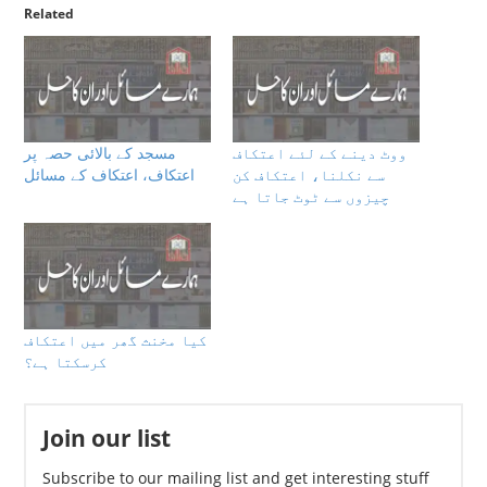
Related
ووٹ دینے کے لئے اعتکاف
مسجد کے بالائی حصہ پر
سے نکلنا، اعتکاف کن
اعتکاف، اعتكاف كے مسائل
چیزوں سے ٹوٹ جاتا ہے
کیا مخنث گھر میں اعتکاف
کرسکتا ہے؟
Join our list
Subscribe to our mailing list and get interesting stuff