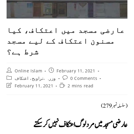
عارضی مسجد میں اعتکاف، کیا
مسنون اعتکاف کے لیے مسجد
شرط ہے؟
Post
Post
Online Islam
February 11, 2021
author:
published:
Post
Post
وزرہ ،تراويح، اعتكاف
0 Comments
category:
comments:
Post
Reading
February 11, 2021
2 mins read
last
time:
modified:
(سلسلہ نمبر 279)
عارضی مسجد میں مرد لوگ اعتکاف نہیں کرسکتے