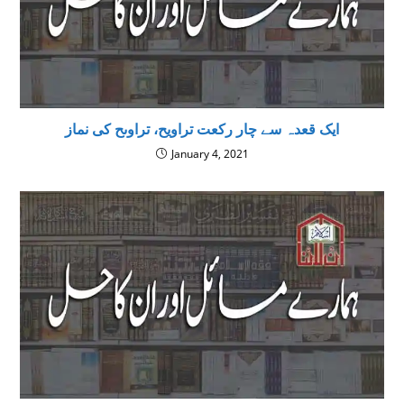
ایک قعدہ سے چار رکعت تراویح، تراوىح كى نماز
January 4, 2021