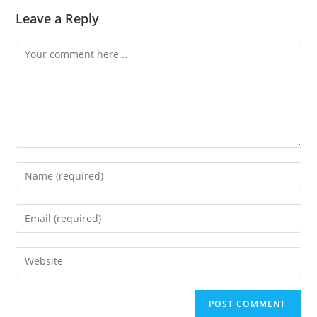
Leave a Reply
Comment
Enter
your
name
Enter
or
your
username
email
Enter
to
address
your
comment
to
website
comment
URL