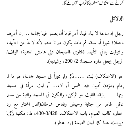
کرنے سے اعتکاف مسنون کا ثواب نہیں ملے گا۔
الدلائل
رجل له ساحة لا بناء فيها، أمر قوما أن يصلوا فيها بجماعة … إن أمرهم
بالصلاة شهرا أو سنة، ثم مات يكون ميراثا عنه؛ لأنه لا بدّ من التأييد،
والتوقيت ينافي التأييد. (فتاوى قاضيخان على هامش الهندية، الوقف/
الرجل يجعل داره مسجدا: 2/ 290، رشيديه).
ھو (الاعتکاف) لبث ……ذکر ولو ممیزاً فی مسجد جماعة، ھو ما لہ
إمام ومؤذن أدیت فیه الخمس أو لا،… أو لبث امرأة في مسجد
بیتھا…… بنیة، فاللبث ھو الرکن، والکون فی المسجد والنیة من مسلم
عاقل طاھر من جنابة وحیض ونفاس شرطان(الدر المختار مع رد
المحتار، کتاب الصوم، باب الاعتکاف، 3/428-430، ط: مکتبة زکریا
دیوبند)، ھذا کله لبیان الصحة (رد المحتار).