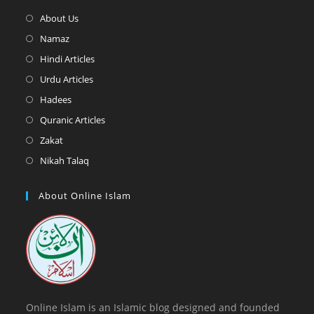
Opens
About Us
in
Opens
Namaz
a
in
Opens
Hindi Articles
new
a
in
Opens
Urdu Articles
tab
new
a
in
Opens
Hadees
tab
new
a
in
Opens
Quranic Articles
tab
new
a
in
Opens
Zakat
tab
new
a
in
Opens
Nikah Talaq
tab
new
a
in
tab
new
a
About Online Islam
tab
new
tab
Online Islam is an Islamic blog designed and founded