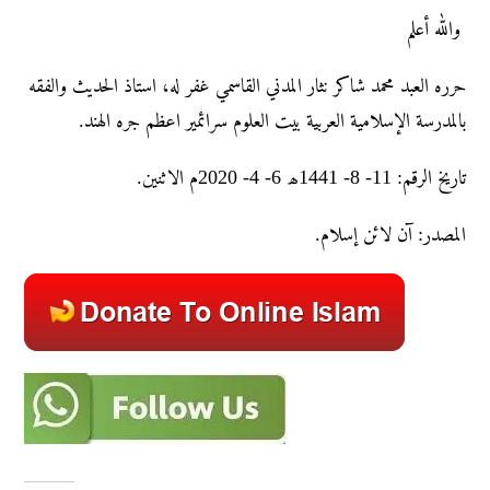
والله أعلم
حرره العبد محمد شاکر نثار المدني القاسمي غفر له، استاذ الحديث والفقه
بالمدرسة الإسلامية العربية بيت العلوم سرائمير اعظم جره الهند.
تاريخ الرقم: 11- 8- 1441ھ 6- 4- 2020م الاثنین.
المصدر: آن لائن إسلام.