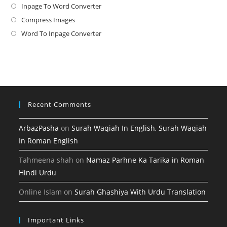
in
Inpage To Word Converter
Opens
a
in
Compress Images
Opens
new
a
in
Word To Inpage Converter
Opens
tab
new
a
in
tab
new
a
tab
new
tab
Recent Comments
ArbazPasha
on
Surah Waqiah In English, Surah Waqiah
In Roman English
Tahmeena shah
on
Namaz Parhne Ka Tarika in Roman
Hindi Urdu
Online Islam
on
Surah Ghashiya With Urdu Translation
Important Links