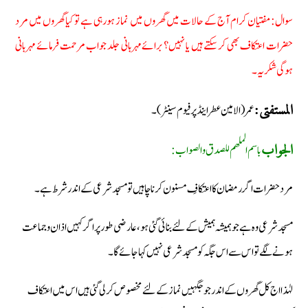
سوال: مفتیان کرام آج کے حالات میں گھروں میں نماز ہورہی ہے تو کیا گھروں میں مرد
حضرات اعتکاف بھی کرسکتے ہیں یا نہیں؟ برائے مہربانی جلد جواب مرحمت فرمائے مہربانی
ہوگی شکریہ۔
عمر (الامین عطر اینڈ پرفیوم سینٹر) ۔
المستفتی:
باسم الملھم للصدق والصواب:
الجواب
مرد حضرات اگر رمضان کا اعتکافِ مسنون کرنا چاہیں تو مسجد شرعی کے اندر شرط ہے۔
مسجد شرعی وہ ہے جو ہمیشہ ہمیش کے لئے بنائی گئی ہو، عارضی طور پر اگر کہیں اذان وجماعت
ہونے لگے تو اس سے اس جگہ کو مسجد شرعی نہیں کہا جائے گا۔
لہٰذا اج کل گھروں کے اندر جو جگہیں نماز کے لئے مخصوص کر لی گئی ہیں اس میں اعتکاف