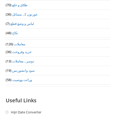
(70)
طلاق و خلع
(36)
عورتوں کے مسائل
(7)
لباس و وضع قطع
(48)
نکاح
(126)
معاملات
(36)
خرید وفروخت
(13)
دوسرے معاملات
(19)
سود وانشورنس
(58)
وراثت ووصيت
Useful Links
Hijri Date Converter
Opens