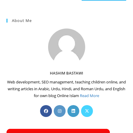
(optional)
About Me
HASHIM BASTAWI
Web development, SEO management, teaching children online, and
writing articles in Arabic, Urdu, Hindi, and Roman Urdu, and English
for own blog Online Islam
Read More
Opens
Opens
Opens
Opens
in
in
in
in
a
a
a
a
new
new
new
new