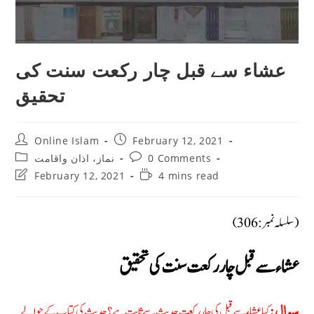
عشاء سے قبل چار رکعت سنت کی
تحقیق
Post
Post
Online Islam
February 12, 2021
author:
published:
Post
Post
0 Comments
نماز، اذان واقامت
category:
comments:
Post
Reading
February 12, 2021
4 mins read
last
time:
modified:
(سلسلہ نمبر: 306)
عشاء سے قبل چار رکعت سنت کی تحقیق
کیا عشاء سے قبل کی چار رکعت حدیث سے ثابت ہے؟ حديث کی کتاب کے حوالے
سوال: