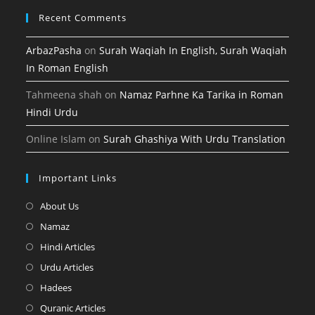
Recent Comments
ArbazPasha
on
Surah Waqiah In English, Surah Waqiah
In Roman English
Tahmeena shah
on
Namaz Parhne Ka Tarika in Roman
Hindi Urdu
Online Islam
on
Surah Ghashiya With Urdu Translation
Important Links
Opens
About Us
in
Opens
Namaz
a
in
Opens
Hindi Articles
new
a
in
Opens
Urdu Articles
tab
new
a
in
Opens
Hadees
tab
new
a
in
Opens
Quranic Articles