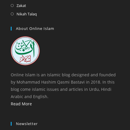
tab
new
a
in
Opens
Zakat
tab
new
a
in
Opens
Nikah Talaq
tab
new
a
in
tab
new
a
About Online Islam
tab
new
tab
Online Islam is an Islamic blog designed and founded
by Mohammad Hashim Qasmi Bastavi in 2018. In this
blog come islamic issues and articles in Urdu, Hindi
Arabic and English.
Read More
Newsletter