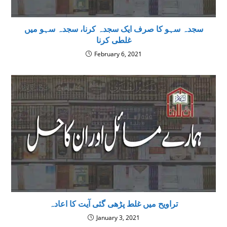
سجدہ سہو کا صرف ایک سجدہ کرنا، سجدہ سہو ميں
غلطى كرنا
February 6, 2021
تراويح میں غلط پڑھی گئی آیت کا اعادہ
January 3, 2021