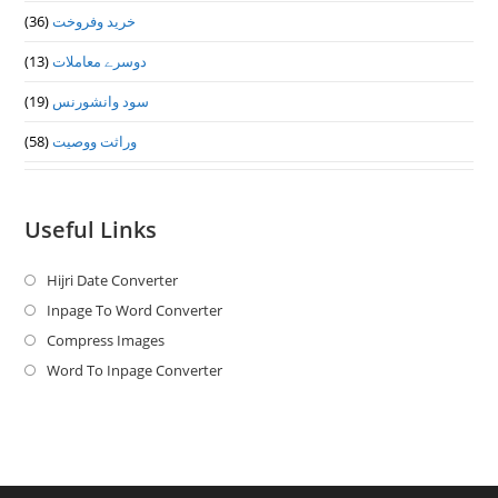
خرید وفروخت
(36)
دوسرے معاملات
(13)
سود وانشورنس
(19)
وراثت ووصيت
(58)
Useful Links
Hijri Date Converter
Opens
in
Inpage To Word Converter
Opens
a
in
Compress Images
Opens
new
a
in
Word To Inpage Converter
Opens
tab
new
a
in
tab
new
a
tab
new
tab