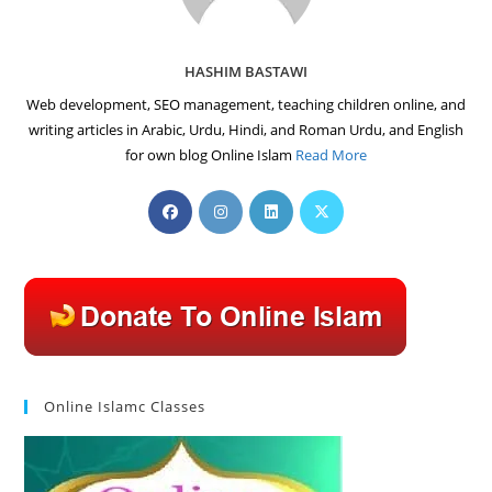
HASHIM BASTAWI
Web development, SEO management, teaching children online, and
writing articles in Arabic, Urdu, Hindi, and Roman Urdu, and English
for own blog Online Islam
Read More
Opens
Opens
Opens
Opens
in
in
in
in
a
a
a
a
new
new
new
new
tab
tab
tab
tab
Online Islamc Classes