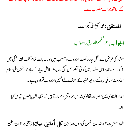
کے ساتھ جواب مطلوب ہے۔
محمد مسیح اللہ گجرات۔
المستفتی:
باسم الملھم للصدق والصواب:
الجواب
عشاء کی فرض سے قبل چار رکعت مندوب ومستحب ہیں اور یہ بات تمام کتب فقہ حنفی میں
مذکور ہے، البتہ اس سلسلہ میں کوئی مخصوص صحیح حدیث تلاش بسیار کے باوجود نہیں ملی، عام
احادیث اور قیاس کے ذریعہ فقہائے احناف نے انہیں مندوب قرار دیا ہے۔
امداد الفتاوی میں حضرت تھانوی قدس سرہ تحریر فرماتے ہیں کہ شاید ظہر یا عصر پر قیاس کیا
ہو۔
البتہ حضرت عبد ﷲ بن مغفل کی روایت: بین
(یعنی ہر اذان وتکبیر
کل أذانین صلاۃ