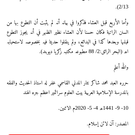
2/13).
وأما الأربع قبل العشاء فذکروا في بیانہ أنہ لم یثبت أن التطوع بہا من
السنن الراتبة فکان حسنا لأن العشاء نظیر الظہر في أنہ یجوز التطوع
قبلہا وبعدہا کذا في البدائع، ولم ینقلوا حدیثا فیہ بخصوصہ لاستحبابہ
اھ (البحر الرائق:2/ 88 مطبوعہ مکتبہ زکریا دیوبند).
واللہ أعلم
حرره العبد محمد شاکر نثار المدني القاسمي غفر له استاذ الحديث والفقه
بالمدرسة الإسلامية العربية بيت العلوم سرائمير اعظم جره الهند
10- 9- 1441ھ 4- 5- 2020م الاثنین.
المصدر: آن لائن إسلام.