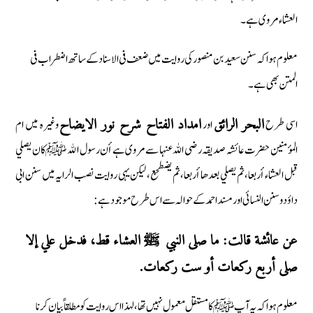
العشاء مروی ہے۔
معلوم ہوا کہ سنن سعید بن منصور کی روایت میں ضعف فی الاسناد کے ساتھ اضطراب فی
المتن بھی ہے۔
اسی طرح
اور
وغیرہ میں ام
البحر الرائق
امداد الفتاح شرح نور الایضاح
المؤمنین حضرت عائشہ صدیقہ رضی اللہ عنہا سے مروی ہے أن رسول الله ﷺ كان يصلي
قبل العشاء أربعا، ثم يصلي بعدها أربعا، ثم يضطجع، لیکن یہی روایت نصب الرایہ میں سنن ابی
داؤد وسنن النسائی اور مسند احمد کے حوالہ سے اس طرح موجود ہے:
عن عائشة قالت: ما صلى النبي ﷺ العشاء قط، فدخل علي إلا
صلى أربع ركعات أو ست ركعات.
معلوم ہوا کہ یہ آپ ﷺ کا مستقل معمول نہیں تھا، لہذا اس روایت کو مطلقاً بیان کرنا