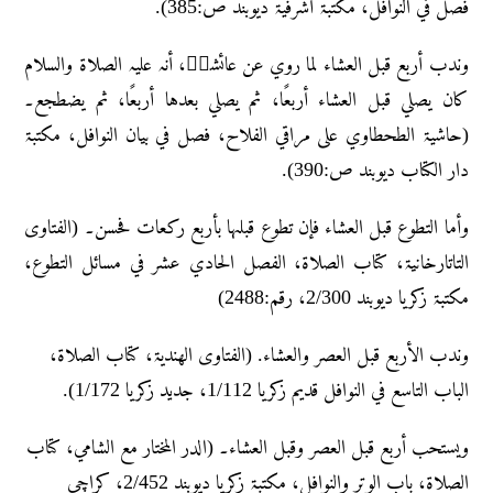
فصل في النوافل، مکتبۃ أشرفیۃ دیوبند ص:385).
وندب أربع قبل العشاء لما روي عن عائشۃؓ، أنہ علیہ الصلاۃ والسلام
کان یصلي قبل العشاء أربعًا، ثم یصلي بعدہا أربعًا، ثم یضطجع۔
(حاشیۃ الطحطاوي علی مراقي الفلاح، فصل في بیان النوافل، مکتبۃ
دار الکتاب دیوبند ص:390).
وأما التطوع قبل العشاء فإن تطوع قبلہا بأربع رکعات فحسن۔ (الفتاوی
التاتارخانیۃ، کتاب الصلاۃ، الفصل الحادي عشر في مسائل التطوع،
مکتبۃ زکریا دیوبند 2/300، رقم:2488)
وندب الأربع قبل العصر والعشاء. (الفتاوی الھندیۃ، کتاب الصلاۃ،
الباب التاسع في النوافل قدیم زکریا 1/112، جدید زکریا 1/172).
ویستحب أربع قبل العصر وقبل العشاء۔ (الدر المختار مع الشامي، کتاب
الصلاۃ، باب الوتر والنوافل، مکتبۃ زکریا دیوبند 2/452، کراچي