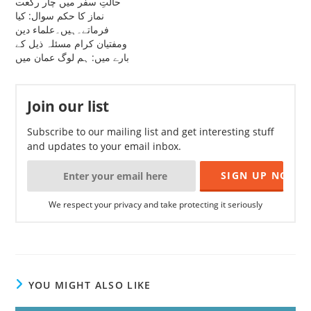
حالتِ سفر میں چار رکعت
نماز کا حکم سوال: کیا
فرماتے۔ہیں۔علماء دین
ومفتیان کرام مسئلہ ذیل کے
بارے میں: ہم لوگ عمان میں
ہیں جس جگہ ہم لوگوں کی
کمپنی ہے اس جگہ سے
روزانہ 100 سے200 کلو میٹر
Join our list
کا سفر کرتے ہیں اور شام کو
یا ایک روز بعد اسی…
Subscribe to our mailing list and get interesting stuff
and updates to your email inbox.
We respect your privacy and take protecting it seriously
YOU MIGHT ALSO LIKE