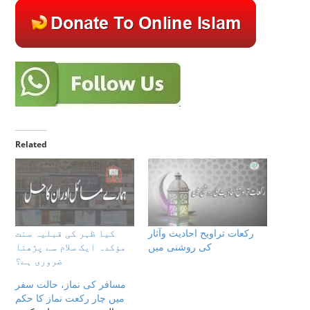
Related
رکعات تراویح احاديث وآثار
کیا ظہر کی قبلیہ سنت
كى روشنى ميں
مؤکدہ ایک سلام سے پڑھنا
ضروری ہے؟
مسافر کی نماز، حالت سفر
میں چار رکعت نماز کا حکم