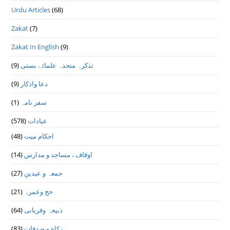
Urdu Articles
(68)
Zakat
(7)
Zakat In English
(9)
تذكرہ متحدہ علمائے بستى
(9)
دعا واذكار
(9)
سفر نامہ
(1)
عبادات
(578)
احکام میت
(48)
اوقاف ، مساجد و مدارس
(14)
جمعہ و عیدین
(27)
حج وعمرہ
(21)
ذبیحہ وقربانی
(64)
زکاة و صدقات
(83)