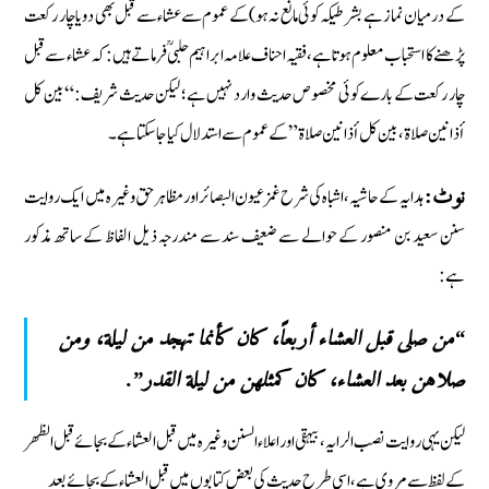
کے درمیان نماز ہے بشرطیکہ کوئی مانع نہ ہو) کے عموم سے عشاء سے قبل بھی دو یا چار رکعت
پڑھنے کا استحباب معلوم ہوتا ہے، فقیہ احناف علامہ ابراہیم حلبیؒ فرماتے ہیں: کہ عشاء سے قبل
چار رکعت کے بارے کوئی مخصوص حدیث وارد نہیں ہے؛ لیکن حدیث شریف: “بین کل
أذانین صلاۃ، بین کل أذانین صلاۃ” کے عموم سے استدلال کیا جاسکتا ہے۔
ہدایہ کے حاشیہ، اشباہ کی شرح غمز عیون البصائر اور مظاہر حق وغیرہ میں ایک روایت
نوٹ:
سنن سعید بن منصور کے حوالے سے ضعیف سند سے مندرجہ ذیل الفاظ کے ساتھ مذکور
ہے:
“من صلى قبل العشاء أربعاً، كان كأنما تهجد من ليلة، ومن
صلاهن بعد العشاء، كان كمثلهن من ليلة القدر”.
لیکن یہی روایت نصب الرایہ، بیہقی اور اعلاء السنن وغیرہ میں قبل العشاء کے بجائے قبل الظھر
کے لفظ سے مروی ہے، اسی طرح حدیث کی بعض کتابوں میں قبل العشاء کے بجائے بعد