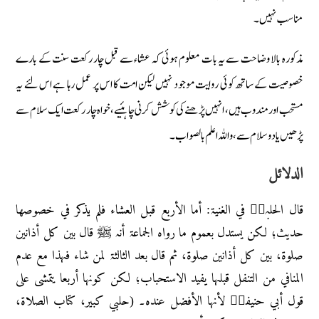
مناسب نہیں۔
مذکورہ بالا وضاحت سے یہ بات معلوم ہوئی کہ عشاء سے قبل چار رکعت سنت کے بارے
خصوصیت کے ساتھ کوئی روایت موجود نہیں لیکن امت کا اس پر عمل رہا ہے اس لئے یہ
مستحب اور مندوب ہیں، انہیں پڑھنے کی کوشش کرنی چاہئیے، خواہ چار رکعت ایک سلام سے
پڑھیں یا دو سلام سے، واللہ اعلم بالصواب۔
الدلائل
قال الحلبيؒ في الغنیۃ: أما الأربع قبل العشاء فلم یذکر في خصوصھا
حدیث؛ لکن یستدل بعموم ما رواہ الجماعۃ أنہ ﷺ قال بین کل أذانین
صلوۃ، بین کل أذانین صلوۃ، ثم قال بعد الثالثۃ لمن شاء فہذا مع عدم
المنافي من التنفل قبلہا یفید الاستحباب؛ لکن کونہا أربعا یتمشی علی
قول أبي حنیفۃؒ لأنہا الأفضل عندہ۔ (حلبي کبیر، کتاب الصلاۃ،