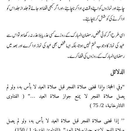
چاہئے اور نمازوں کو اپنے وقت پر ادا کرنا چاہئے، اور اگر کبھی قضا ہو جائے تو جلد از جلد اس کو
ادا کرنے کی کوشش کرنا چاہئے۔
اسی طرح اگر کوئی شخص رمضان المبارک کے روزے کسی عذر یا بلا عذر نہ رکھا ہو تو اس سے
عید کی نماز کا وجوب ختم نہیں ہوتا، بلکہ ایسا شخص بھی عید کی نماز ادا کرے اور بعد میں
رمضان المبارک کے روزوں کی قضا کرے۔
الدلائل
“وفي الحجة: وإذا قضی صلاة الفجر قبل صلاة العید لا بأس به، ولو لم
یصل صلاة الفجر لا یمنع جواز صلاة العید …” ( الفتاوی
التاتارخانیة، 2/ 75 )
’’ إذا قضی صلاة الفجر قبل صلاة العید لا بأس به، ولو لم یصل
صلاة الفجر لایمنع جوازصلاة العید”. (الفتاویٰ الهندیة: 1 / 150).