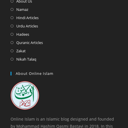
Opens
About Us
in
Opens
Namaz
a
in
Opens
Hindi Articles
new
a
in
Opens
Urdu Articles
tab
new
a
in
Opens
Hadees
tab
new
a
in
Opens
Quranic Articles
tab
new
a
in
Opens
Zakat
tab
new
a
in
Opens
Nikah Talaq
tab
new
a
in
tab
new
a
About Online Islam
tab
new
tab
Online Islam is an Islamic blog designed and founded
by Mohammad Hashim Qasmi Bastavi in 2018. In this