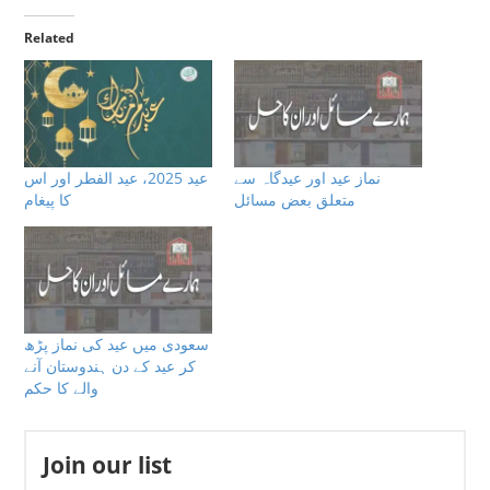
Related
نماز عید اور عیدگاہ سے
عيد 2025، عيد الفطر اور اس
متعلق بعض مسائل
كا پيغام
سعودی میں عید کی نماز پڑھ
کر عید کے دن ہندوستان آنے
والے کا حکم
Join our list