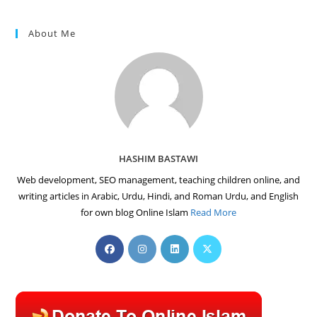
About Me
HASHIM BASTAWI
Web development, SEO management, teaching children online, and
writing articles in Arabic, Urdu, Hindi, and Roman Urdu, and English
for own blog Online Islam
Read More
Opens
Opens
Opens
Opens
in
in
in
in
a
a
a
a
new
new
new
new
tab
tab
tab
tab