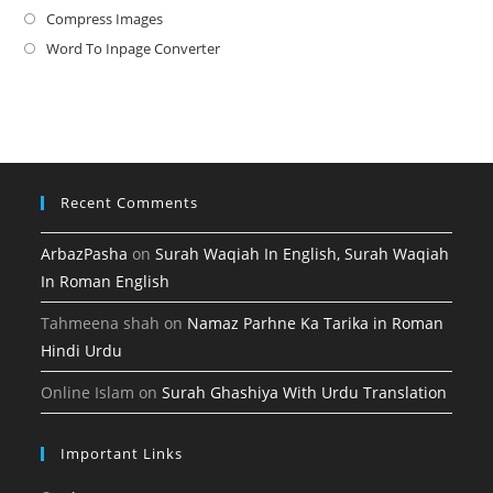
a
in
Compress Images
Opens
new
a
in
Word To Inpage Converter
Opens
tab
new
a
in
tab
new
a
tab
new
tab
Recent Comments
ArbazPasha
on
Surah Waqiah In English, Surah Waqiah
In Roman English
Tahmeena shah
on
Namaz Parhne Ka Tarika in Roman
Hindi Urdu
Online Islam
on
Surah Ghashiya With Urdu Translation
Important Links