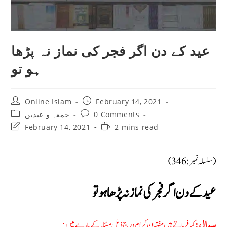
عید کے دن اگر فجر کی نماز نہ پڑھا
ہو تو
Post
Post
Online Islam
February 14, 2021
author:
published:
Post
Post
جمعہ و عیدین
0 Comments
category:
comments:
Post
Reading
February 14, 2021
2 mins read
last
time:
modified:
(سلسلہ نمبر: 346)
عید کے دن اگر فجر کی نماز نہ پڑھا ہو تو
کیا فرماتے ہیں مفتیان کرام درج ذیل مسئلہ کے بارے میں:
سوال: