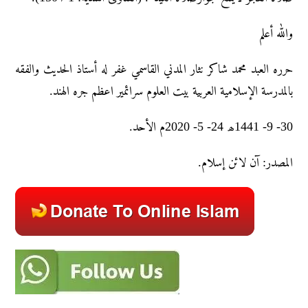
والله أعلم
حرره العبد محمد شاکر نثار المدني القاسمي غفر له أستاذ الحديث والفقه
بالمدرسة الإسلامية العربية بيت العلوم سرائمير اعظم جره الهند.
30- 9- 1441ھ 24- 5- 2020م الأحد.
المصدر: آن لائن إسلام.