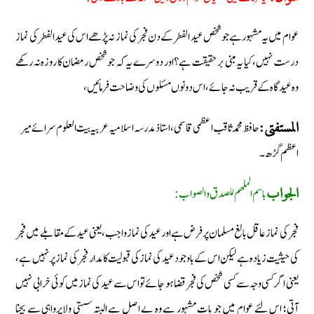
عوام میں یہ مشہور ہے جو شخص عید الفطر کے دن فجر کی نماز نہ پڑھے اس کی عید الفطر کی نماز
درست نہیں، کیا یہ مبنی بر حقیقت ہے؟ اور دوسرے یہ کہ جو شخص رمضان کا روزہ نہ رکھے
وہ عید گاہ کے قریب نہ جائے، اس دونوں مسئلوں کی وضاحت فرمائیں،
حافظ محمد ثاقب اعظمی قاسمی، استاذ مدرسہ اسلامیہ عربیہ بیت العلوم سرائے میر
المستفتی:
اعظم گڑھ۔
باسم الملھم للصدق والصواب:
الجواب
فجر کی نماز عاقل بالغ مسلمان پر فرض ہے اور عید کی نماز واجب، یعنی عید کے مقابلے میں فجر
کی حیثیت زیادہ ہے لیکن اس کے باوجود عید کی نماز کی قبولیت کا مدار فجر کی نماز پر نہیں ہے،
یعنی اگر کسی وجہ سے کسی شخص کی فجر قضا ہو جائے تو اس سے عید کی نماز میں کوئی خرابی نہیں
آتی؛ اس لئے عوام میں جو بات مشہور ہے وہ بے اصل ہے البتہ سستی ولاپرواہی سے بچنا