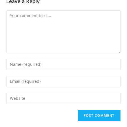
Leave a Reply
Comment
Enter
your
name
Enter
or
your
username
email
Enter
to
address
your
comment
to
website
comment
URL
(optional)