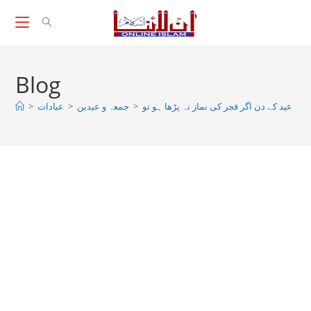
Skip
to
content
Blog
>
عبادات
>
جمعہ و عیدین
>
عید کے دن اگر فجر کی نماز نہ پڑھا ہو تو