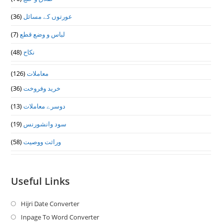
(36)
عورتوں کے مسائل
(7)
لباس و وضع قطع
(48)
نکاح
(126)
معاملات
(36)
خرید وفروخت
(13)
دوسرے معاملات
(19)
سود وانشورنس
(58)
وراثت ووصيت
Useful Links
Hijri Date Converter
Opens
in
Inpage To Word Converter
Opens