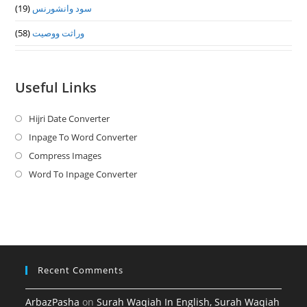
سود وانشورنس
(19)
وراثت ووصيت
(58)
Useful Links
Hijri Date Converter
Opens
in
Inpage To Word Converter
Opens
a
in
Compress Images
Opens
new
a
in
Word To Inpage Converter
Opens
tab
new
a
in
tab
new
a
tab
new
tab
Recent Comments
ArbazPasha
on
Surah Waqiah In English, Surah Waqiah