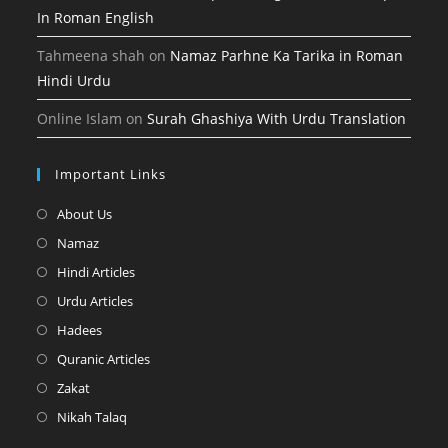
In Roman English
Tahmeena shah
on
Namaz Parhne Ka Tarika in Roman
Hindi Urdu
Online Islam
on
Surah Ghashiya With Urdu Translation
Important Links
Opens
About Us
in
Opens
Namaz
a
in
Opens
Hindi Articles
new
a
in
Opens
Urdu Articles
tab
new
a
in
Opens
Hadees
tab
new
a
in
Opens
Quranic Articles
tab
new
a
in
Opens
Zakat
tab
new
a
in
Opens
Nikah Talaq
tab
new
a
in