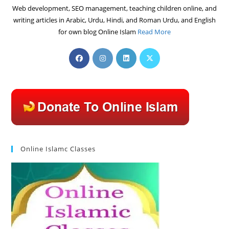
Web development, SEO management, teaching children online, and
writing articles in Arabic, Urdu, Hindi, and Roman Urdu, and English
for own blog Online Islam
Read More
Opens
Opens
Opens
Opens
in
in
in
in
a
a
a
a
new
new
new
new
tab
tab
tab
tab
Online Islamc Classes