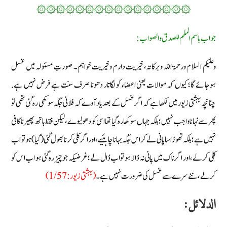
۞۞۞۞۞۞۞
۞۞۞۞۞۞
۞۞۞
جواب باسم الملہم للصدق والصواب:
وعليكم السلام ورحمۃ اللہ وبرکاتہ، خیریت دارم وخیریت خواہم۔ صورتِ مسئولہ میں غسل
ہوجائے گا؛ کیوں کہ موالات یعنی اعضاء کو لگاتار دھونا صرف سنت ہے فرض نہیں ہے.
چنانچہ بہشتی زیور میں لکھا ہے کہ اگر غسل کے بعد یاد آوے کہ فلانی جگہ سوکھی رہ گئی تھی تو
پھر سے نہانا واجب نہیں؛ بلکہ جہاں سوکھا رہ گیا تھا اسی کو دھو لیوے، لیکن فقط ہاتھ پھیرنا کافی
نہیں ہے؛ بلکہ تھوڑا سا پانی لے کر اس جگہ بہانا چاہئیے، اور اگر کلی کرنا بھول گئی (گیا) ہو تو اب
کلی کرلے، اور اگر ناک میں پانی نہ ڈالا ہو تو اب ڈال لے؛ غرضیکہ جو چیز رہ گئی ہو اب اس کو
کرلے، نئے سرے سے غسل کی ضرورت نہیں ہے۔
(بہشتی زیور: 1/57)
:الدلائل