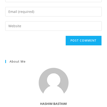
your
name
Enter
or
your
username
email
Enter
to
address
your
comment
to
website
comment
URL
(optional)
About Me
HASHIM BASTAWI