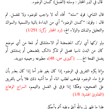
قال في الدر المختار : وسننه (الغسل) كسنن الوضوء.
قال الشامي: قوله “سننه” أفاد أنه لا واجب للوضوء ولا للغسل. ثم
قال : وقوله: “كسنن الوضوء” أي من البداءة بالنية والتسمية والسواك
والتخليل والدلك والولاء الخ،
(رد المحتار زكريا: 1/291)
ولو ترکها أي ترک المضمضة أو الاستنشاق أو لمعة من أي موضع
کان من البدن ناسیا فصلی ثم تذکر ذالک یتمضمض أو یستنشق أو
یغسل اللمعة الخ….
(کبیری ص: 48)
، مطبوعه رحیمیه دیوبند.
وإنما يكره التفريق في الوضوء إذا كان بغير عذر أما إذا كان بعذر بأن
فرغ ماء الوضوء فيذهب لطلب الماء أو ما أشبه ذلك فلا بأس بالفريق
على الصحيح، وهكذا إذا فرق في الغسل والتيمم،
السراج الوهاج
(الفتاویٰ الهندية: 1/8)
هذا ما ظهر لي والله أعلم وعلمه أتم وأحكم.