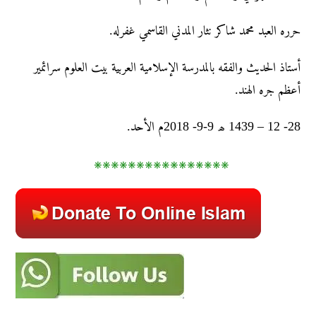
حرره العبد محمد شاکر نثار المدني القاسمي غفرله.
أستاذ الحديث والفقه بالمدرسة الإسلامية العربية بيت العلوم سرائمير
أعظم جره الهند.
28- 12 – 1439 ھ 9-9- 2018م الأحد.
۞۞۞۞۞۞۞
۞۞۞۞۞۞
۞۞۞